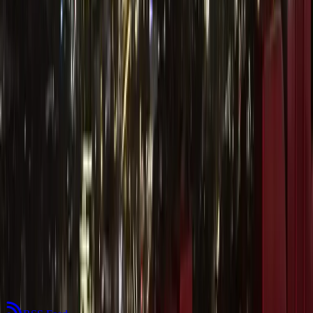
such type in the world.
[ES] Como le gusta la ciudad? Voy a continuar mis paseos por
Bilbao.
[EN] How do you like the city? I am going to write some more on
my Bilbao walks.
#
bilbao
#
spain
#
spanish
#
citytrip
#
photography
#
architecture
#
puentedevizcaya
#
artxanda
#
english
Klub Włóczykijów
Góry i ciekawe miejsca