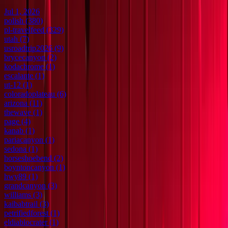
Jul 1, 2026
polish
(380)
pl-travelfeed
(329)
utah
(7)
usroadtrip2026
(9)
brycecanyon
(2)
kodachrome
(1)
escalante
(1)
ut-12
(1)
coloradoplateau
(6)
arizona
(11)
thewave
(1)
page
(4)
kanab
(1)
pariacanyon
(1)
sedona
(1)
horseshoebend
(2)
boyntoncanyon
(1)
hwy89
(1)
grandcanyon
(3)
williams
(3)
kaibabtrail
(3)
petrifiedforest
(1)
eldiablocrater
(1)