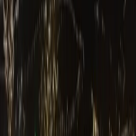
Portugalate
El Puente de Vizcaya
[ES] El puente a menudo se llama
el
puente colgante
, porque no
tiene una vía para vehículos. Tiene una barquilla con capacidad para
6 coches y unas docenas de pasajeros. Hay solo ocho puentes como
este en todo el mundo. El Puente de Vizcaya se inauguró en 1893.
Actualmente es en catálogo de
Patrimonios de la Humanidad de
la UNESCO
.
[EN] The bridge is often called "the hanging bridge", as there is no
road over it. Instead, there is a gondola which takes up to 6 cars
and a few dozen passengers. There are only eight such bridges in
the world. El Puente de Vizcaya opened in 1893. It is listed as
UNESCO World Heritage Site