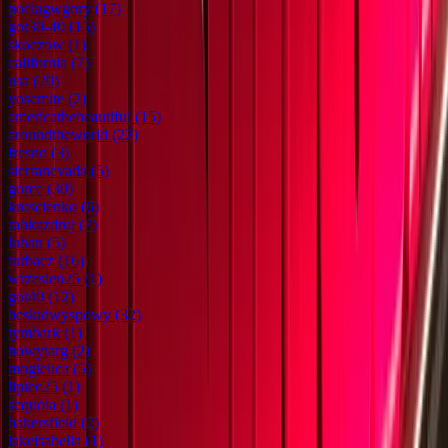
pociagwgory
(17)
got30-40
(15)
skoczow
(1)
california
(7)
usa
(20)
yosemite
(2)
americathebeautiful
(15)
aroundtheworld
(22)
fresno
(3)
sierranevada
(5)
gorce
(30)
kroscienko
(6)
rabkazdroj
(7)
luban
(5)
turbacz
(16)
wrzesien25
(1)
got40
(12)
beskidwyspowy
(32)
tymbark
(1)
nowytarg
(2)
mogielica
(5)
lipiec25
(1)
sequoia
(1)
bakersfield
(2)
lakeisabella
(1)