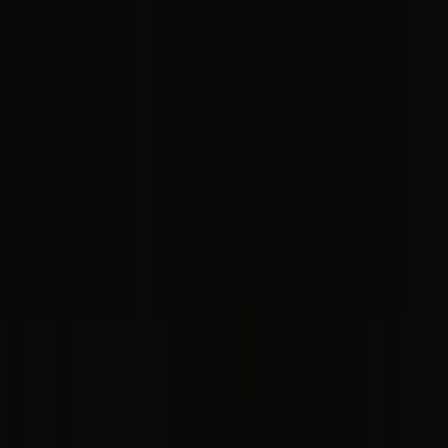
Lo mismo - por la noche
[ES] Podemos ver toda la ciudad: el Casco Viejo, el Museo
Guggenheim, el centro nuevo con la plaza Moyua y la gran vía de
don Diego López de Haro (
el fundador de la ciudad
). Por encima
de la ciudad vemos también algunos montes. La vista me gusta
mucho.
[EN] We can see the whole city: the Old Town, the Guggenheim
Museum, the new center with Moyua plaza and the main
don Diego
López de Haro
avenue. Above the city, we can see rolling hills. I like
the view very much.
El Funicular
[ES] Cuando podemos subir a la cima del monte Artxanda? Hay un