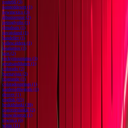
route66
(3)
painteddesert
(1)
newmexico
(3)
albuquerque
(2)
petroglyphs
(1)
elmalpais
(1)
navajoland
(1)
bandelier
(1)
vallescaldera
(1)
losalamos
(1)
taos
(2)
rockymountains
(3)
greatsanddunes
(1)
colorado
(2)
buenavista
(2)
riogrande
(1)
coloradosprings
(1)
gardenofthegods
(1)
denver
(1)
english
(65)
beskidslaski
(39)
pogorzeslaskie
(2)
lipowskigron
(1)
rownica
(6)
wisla
(11)