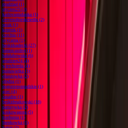
pradziad
(1)
styczen25
(3)
karlovastudanka
(1)
cervenohorskesedlo
(2)
serak
(1)
keprnik
(1)
czechia
(11)
svycarna
(1)
beskidsadecki
(27)
lomnicazdroj
(1)
halalabowska
(6)
grudzien24
(4)
wierchomla
(4)
pustawielka
(3)
eliaszowka
(2)
obidza
(1)
pogorzepopradzkie
(1)
gorc
(4)
zasadne
(1)
beskidmakowski
(18)
parszywka
(2)
koskowagora
(5)
trzebunia
(1)
bienkowka
(1)
koton
(2)