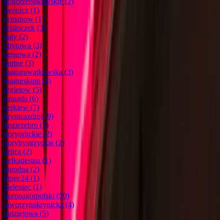
pogorzebukowskie
(2)
iwonicz
(1)
rymanow
(1)
wisloczek
(3)
katy
(2)
chyrowa
(3)
cergowa
(2)
bartne
(3)
magurawatkowska
(3)
magurskipn
(4)
regietow
(5)
rotunda
(6)
cerkiew
(7)
krynicazdroj
(9)
koziezebro
(3)
goryorlickie
(2)
gorybystrzyckie
(2)
orlica
(2)
velkadestna
(1)
jagodna
(2)
lipiec24
(1)
zieleniec
(1)
koronagorpolski
(50)
jaworzynakrynicka
(4)
radziejowa
(5)