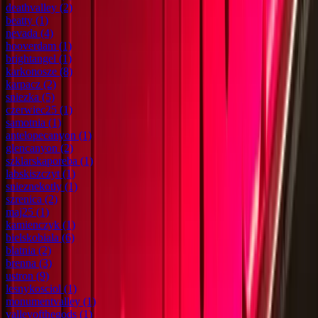
deathvalley
(2)
beatty
(1)
nevada
(4)
hooverdam
(1)
brightangel
(1)
karkonosze
(8)
karpacz
(2)
sniezka
(5)
czerwiec25
(1)
samotnia
(1)
antelopecanyon
(1)
glencanyon
(2)
szklarskaporeba
(1)
labskiszczyt
(1)
snieznekotly
(1)
szrenica
(2)
maj25
(1)
kamienczyk
(1)
bielskobiala
(6)
blatnia
(2)
brenna
(3)
ustron
(9)
lesnykosciol
(1)
monumentvalley
(1)
valleyofthegods
(1)