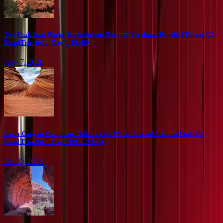
Two Utah State Parks: Kodachrome Basin & Escalante Petrified Forest. US
Road Trip 2026: Day 9. PL/EN
Aug 7, 2026
Paria Canyon Vermilion Cliffs aka the Wave - Unreal Arizona/Utah. US
Road Trip 2026: Day 8 [POL/ENG]
Jul 30, 2026