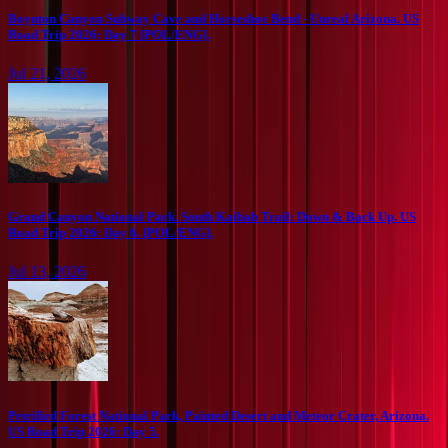
Boynton Canyon Subway Cave and Horseshoe Bend - Unreal Arizona. US
Road Trip 2026: Day 7 [POL/ENG].
Jul 21, 2026
Grand Canyon National Park. South Kaibab Trail: Down & Back Up. US
Road Trip 2026: Day 6. [POL/ENG].
Jul 13, 2026
Petrified Forest National Park, Painted Desert and Meteor Crater, Arizona.
US Road Trip 2026: Day 5.