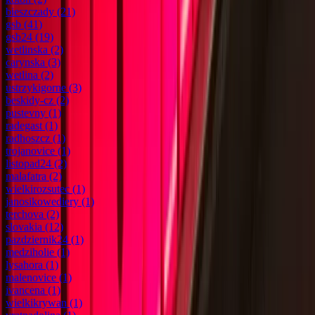
bieszczady
(21)
gsb
(41)
gsb24
(19)
wetlinska
(2)
carynska
(3)
wetlina
(2)
ustrzykigorne
(3)
beskidy-cz
(2)
pustevny
(1)
radegast
(1)
radhoszcz
(1)
trojanovice
(1)
listopad24
(2)
malafatra
(2)
wielkirozsutec
(1)
janosikowediery
(1)
terchova
(2)
slovakia
(12)
pazdziernik24
(1)
medziholie
(1)
lysahora
(1)
malenovice
(1)
ivancena
(1)
wielkikrywan
(1)