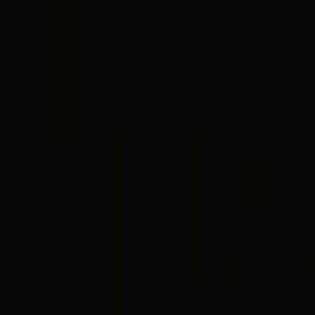
Na Szlaku
Górskie Projekty
City trips
Mapa
PL / EN / ES
O mnie / About