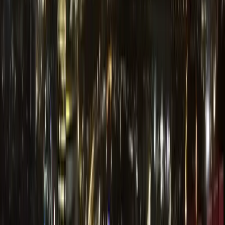
El Puente de Vizcaya
[ES] La estructura del puente es de hierro. Su altura es de 61 metros
y tiene una longitud de 160 metros. La razón de su construcción fue
para permitir los barcos navegar por la ría de Bilbao. La idea parece
obvia, pero el Puente de Vizcaya fue el primer puente de este tipo en
el mundo.
El puente funciona todavía. Para mí, es una atracción turística. Pero
para los habitantes de Portugalete y Getxo, es un modo de transporte
habitual, como un bus o un tren. Los billetes son muy baratos,
menos de un Euro.
[EN] The structure is made of steel. It is 61 meters high and 160m
long. The reason for such a construction was to allow ships to reach
Bilbao. Seems obvious, but the Bridge of Vizcaya was the first of