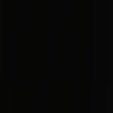
February 15, 2021
/
Bilbao
Mis paseos por Bilbao - Parte II:
Artxanda y Portugalete. My Bilbao Walks
- Part II. [ES/EN]
[ES] En la primera parte de “
Mis Paseos por Bilbao
” he escrito un
poco sobre la historia de Bilbao. Os mostré el Casco Viejo y la zona
alrededor del Museo Guggenheim. En este artículo vamos a ver dos
monumentos históricos también. Sin embargo, están relacionados
con avances técnicos.
[EN] In the first part of "
My Bilbao Walks
" I have written a bit on
Bilbao history. I showed Casco Viejo (the Old Town) and the area
around the Guggenheim Museum. In this post we are going to see to
historical monuments. This time, they are connected with technical
advancements.
Artxanda
[ES] Artxanda es un monte al norte del Casco Viejo. Allí hay un