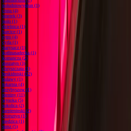
vratnadolina
(1)
poludniowygrun
(1)
cisna
(4)
smerek
(3)
jaslo
(1)
dzielnica
(1)
barcice
(1)
rytro
(4)
cyrla
(1)
starysacz
(1)
kotlinasadecka
(1)
komancza
(2)
duszatyn
(3)
chryszczata
(1)
beskidniski
(32)
pulawy
(1)
tokarnia
(4)
przybyszow
(1)
pieniny
(11)
wysoka
(5)
sokolica
(2)
zarpieninski
(2)
czorsztyn
(1)
niedzica
(1)
spisz
(5)