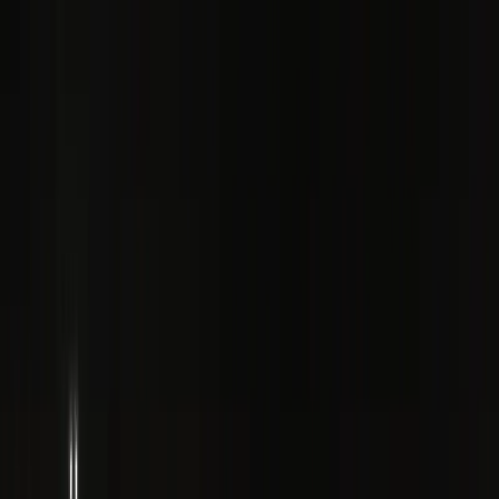
Como ya he escrito, cada vez que he estado en Bilbao, he tenido
solo unas pocas horas después de mi trabajo para explorar la ciudad.
Portugalete está un poco lejos y normalmente no iría allí. Pero un
compañero de la empresa para la que yo trabajaba (
¡gracias
Óscar!
), me hablo de un lugar muy interesante:
el Puente de
Vizcaya
(
Bizkaiko Zubia
).
[EN] Portugalete is an municipality to the west of Bilbao. It is
connected by a metro line. Therefore we can think of the town as a
suburb of Greater Bilbao.
As I have already said, each time in Bilbao I had only a few hours
after work to explore the city. Portugalete is a bit far and normally I
wouldn't go there. However, un work mate
(
¡gracias Óscar!
) told
me about a very interesting place there:
el Puente de Vizcaya
(the
Vizcaya Bridge)