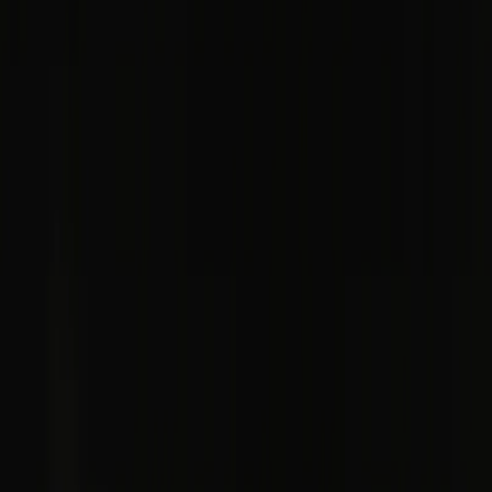
funicular! El
Funicular de Archanda
(
Artxandako funikularra
) es
un monumento histórico – ha operado
desde 1915
(
reformado en
1983
). Su base se encuentra adyacente a la calle Castaños, que está
muy cercano del Casco Viejo. Tiene recorrido de 770 metros y
desnivel de 226 metros; transporta 70 personas máximo. Los billetes
(
ida y vuelta
) cuestan 2.5 Euros. La duración del viaje es de 3
minutos.
[EN] How to get to the top of Artxanda? There is a funicular! The
Funicular of Artxanda is a historical monument - it has been in
operation since 1915 (with major modernization in 1983). Its lower
station is located near Castaños st., conveniently close to the Old
Town. The length of the rails is 770m and the difference in altitude is
226m; it carries 70 persons maximum. Tickets (return) cost EURO
2.5 and the trip is only 3 minutes.