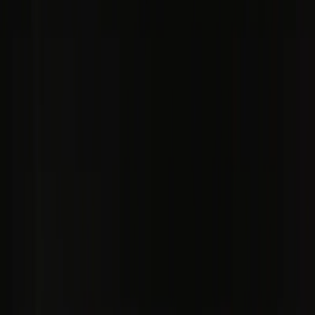
El Funicular de Artxanda - el vehículo
Portugalete
[ES] Portugalete es un municipio al oeste de Bilbao. Está conectado
por Metro de Bilbao. Por lo que podemos pensar que la población es
un suburbio del
Gran Bilbao
.