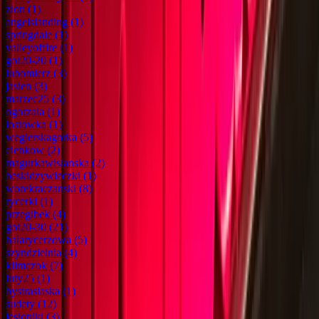
zion
(1)
angelslanding
(1)
springdale
(1)
valleyoffire
(1)
got20-20
(1)
lubomierz
(3)
jasien
(3)
marzec25
(3)
ogorzala
(1)
lostowka
(1)
wegierskagorka
(5)
cienkow
(2)
magurkawislanska
(2)
beskidzywieczki
(1)
worekraczanski
(8)
rycerki
(1)
przegibek
(4)
got20-30
(21)
halarycerzowa
(5)
szyndzielnia
(4)
klimczok
(7)
luty25
(1)
bystraslaska
(1)
sudety
(12)
jesioniki
(3)