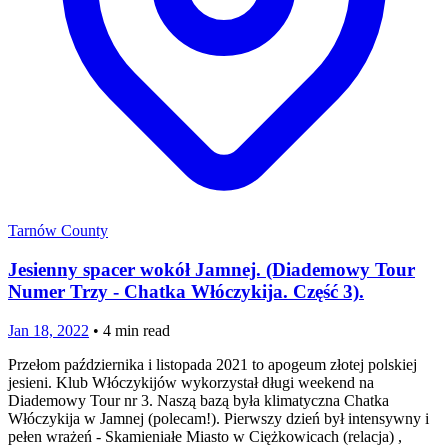
Tarnów County
Jesienny spacer wokół Jamnej. (Diademowy Tour
Numer Trzy - Chatka Włóczykija. Część 3).
Jan 18, 2022
•
4
min read
Przełom października i listopada 2021 to apogeum złotej polskiej
jesieni. Klub Włóczykijów wykorzystał długi weekend na
Diademowy Tour nr 3. Naszą bazą była klimatyczna Chatka
Włóczykija w Jamnej (polecam!). Pierwszy dzień był intensywny i
pełen wrażeń - Skamieniałe Miasto w Ciężkowicach (relacja) ,