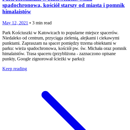
spadochronowa, kościół starszy od miasta i pomnik
himalaistów
May 12, 2021
•
3
min read
Park Kościuszki w Katowicach to popularne miejsce spacerów.
Niedaleko od centrum, przyciąga zielenią, alejkami i ciekawymi
punktami. Zapraszam na spacer pomiędzy trzema obiektami w
parku: wieża spadochronowa, kościół pw. św. Michała oraz pomnik
himalaistów. Trasa spaceru (przybliżona - zaznaczono opisane
punkty, Google zignorował ścieżki w parku):
Keep reading