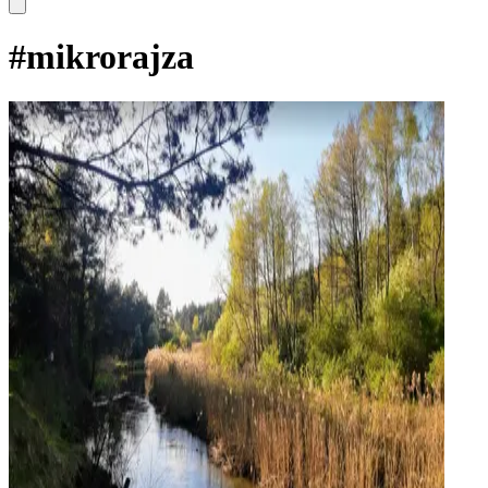
#
mikrorajza