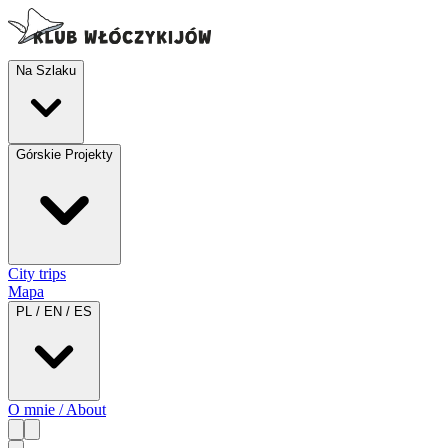
Na Szlaku
Górskie Projekty
City trips
Mapa
PL / EN / ES
O mnie / About