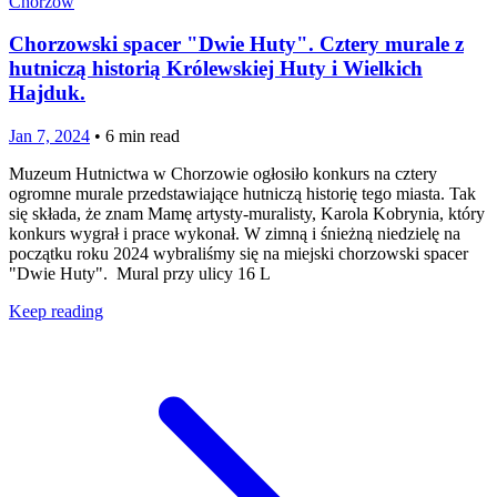
Chorzów
Chorzowski spacer "Dwie Huty". Cztery murale z
hutniczą historią Królewskiej Huty i Wielkich
Hajduk.
Jan 7, 2024
•
6
min read
Muzeum Hutnictwa w Chorzowie ogłosiło konkurs na cztery
ogromne murale przedstawiające hutniczą historię tego miasta. Tak
się składa, że znam Mamę artysty-muralisty, Karola Kobrynia, który
konkurs wygrał i prace wykonał. W zimną i śnieżną niedzielę na
początku roku 2024 wybraliśmy się na miejski chorzowski spacer
"Dwie Huty". Mural przy ulicy 16 L
Keep reading