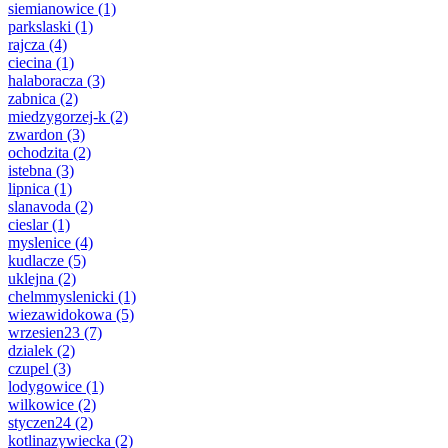
siemianowice
(1)
parkslaski
(1)
rajcza
(4)
ciecina
(1)
halaboracza
(3)
zabnica
(2)
miedzygorzej-k
(2)
zwardon
(3)
ochodzita
(2)
istebna
(3)
lipnica
(1)
slanavoda
(2)
cieslar
(1)
myslenice
(4)
kudlacze
(5)
uklejna
(2)
chelmmyslenicki
(1)
wiezawidokowa
(5)
wrzesien23
(7)
dzialek
(2)
czupel
(3)
lodygowice
(1)
wilkowice
(2)
styczen24
(2)
kotlinazywiecka
(2)