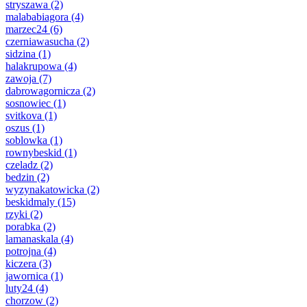
stryszawa
(2)
malababiagora
(4)
marzec24
(6)
czerniawasucha
(2)
sidzina
(1)
halakrupowa
(4)
zawoja
(7)
dabrowagornicza
(2)
sosnowiec
(1)
svitkova
(1)
oszus
(1)
soblowka
(1)
rownybeskid
(1)
czeladz
(2)
bedzin
(2)
wyzynakatowicka
(2)
beskidmaly
(15)
rzyki
(2)
porabka
(2)
lamanaskala
(4)
potrojna
(4)
kiczera
(3)
jawornica
(1)
luty24
(4)
chorzow
(2)