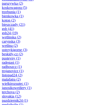
parszywka
(2)
koskowagora
(5)
trzebunia
(1)
bienkowka
(1)
koton
(2)
bieszczady
(21)
gsb
(41)
gsb24
(19)
wetlinska
(2)
carynska
(3)
wetlina
(2)
ustrzykigorne
(3)
beskidy-cz
(2)
pustevny
(1)
radegast
(1)
radhoszcz
(1)
trojanovice
(1)
listopad24
(2)
malafatra
(2)
wielkirozsutec
(1)
janosikowediery
(1)
terchova
(2)
slovakia
(12)
pazdziernik24
(1)
medziholie
(1)