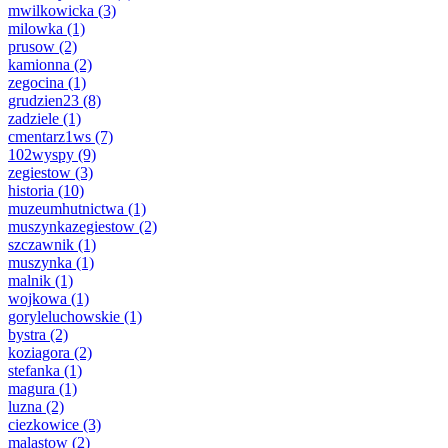
mwilkowicka
(3)
milowka
(1)
prusow
(2)
kamionna
(2)
zegocina
(1)
grudzien23
(8)
zadziele
(1)
cmentarz1ws
(7)
102wyspy
(9)
zegiestow
(3)
historia
(10)
muzeumhutnictwa
(1)
muszynkazegiestow
(2)
szczawnik
(1)
muszynka
(1)
malnik
(1)
wojkowa
(1)
goryleluchowskie
(1)
bystra
(2)
koziagora
(2)
stefanka
(1)
magura
(1)
luzna
(2)
ciezkowice
(3)
malastow
(2)