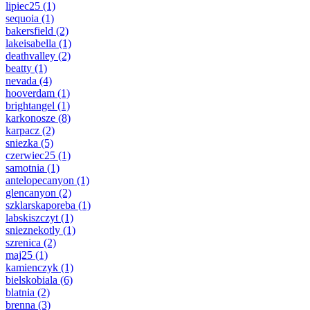
lipiec25
(1)
sequoia
(1)
bakersfield
(2)
lakeisabella
(1)
deathvalley
(2)
beatty
(1)
nevada
(4)
hooverdam
(1)
brightangel
(1)
karkonosze
(8)
karpacz
(2)
sniezka
(5)
czerwiec25
(1)
samotnia
(1)
antelopecanyon
(1)
glencanyon
(2)
szklarskaporeba
(1)
labskiszczyt
(1)
snieznekotly
(1)
szrenica
(2)
maj25
(1)
kamienczyk
(1)
bielskobiala
(6)
blatnia
(2)
brenna
(3)