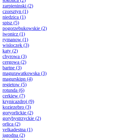
sokolica
(2)
zarpieninski
(2)
czorsztyn
(1)
niedzica
(1)
spisz
(5)
pogorzebukowskie
(2)
iwonicz
(1)
rymanow
(1)
wisloczek
(3)
katy
(2)
chyrowa
(3)
cergowa
(2)
bartne
(3)
magurawatkowska
(3)
magurskipn
(4)
regietow
(5)
rotunda
(6)
cerkiew
(7)
krynicazdroj
(9)
koziezebro
(3)
goryorlickie
(2)
gorybystrzyckie
(2)
orlica
(2)
velkadestna
(1)
jagodna
(2)