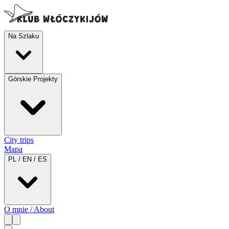
Na Szlaku
Górskie Projekty
City trips
Mapa
PL / EN / ES
O mnie / About