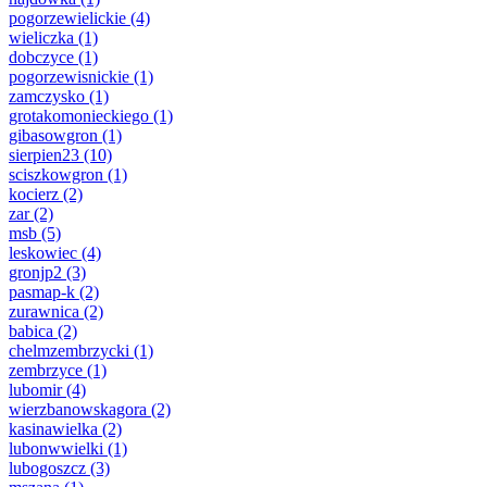
pogorzewielickie
(4)
wieliczka
(1)
dobczyce
(1)
pogorzewisnickie
(1)
zamczysko
(1)
grotakomonieckiego
(1)
gibasowgron
(1)
sierpien23
(10)
sciszkowgron
(1)
kocierz
(2)
zar
(2)
msb
(5)
leskowiec
(4)
gronjp2
(3)
pasmap-k
(2)
zurawnica
(2)
babica
(2)
chelmzembrzycki
(1)
zembrzyce
(1)
lubomir
(4)
wierzbanowskagora
(2)
kasinawielka
(2)
lubonwwielki
(1)
lubogoszcz
(3)