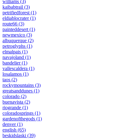
williams
(3)
kaibabtrail
(3)
petrifiedforest
(1)
eldiablocrater
(1)
route66
(3)
painteddesert
(1)
newmexico
(3)
albuquerque
(2)
petroglyphs
(1)
elmalpais
(1)
navajoland
(1)
bandelier
(1)
vallescaldera
(1)
losalamos
(1)
taos
(2)
rockymountains
(3)
greatsanddunes
(1)
colorado
(2)
buenavista
(2)
riogrande
(1)
coloradosprings
(1)
gardenofthegods
(1)
denver
(1)
english
(65)
beskidslaski
(39)