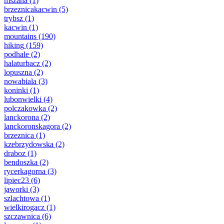
mszana
(1)
brzeznicakacwin
(5)
trybsz
(1)
kacwin
(1)
mountains
(190)
hiking
(159)
podhale
(2)
halaturbacz
(2)
lopuszna
(2)
nowabiala
(3)
koninki
(1)
lubonwielki
(4)
polczakowka
(2)
lanckorona
(2)
lanckoronskagora
(2)
brzeznica
(1)
kzebrzydowska
(2)
draboz
(1)
bendoszka
(2)
rycerkagorna
(3)
lipiec23
(6)
jaworki
(3)
szlachtowa
(1)
wielkirogacz
(1)
szczawnica
(6)