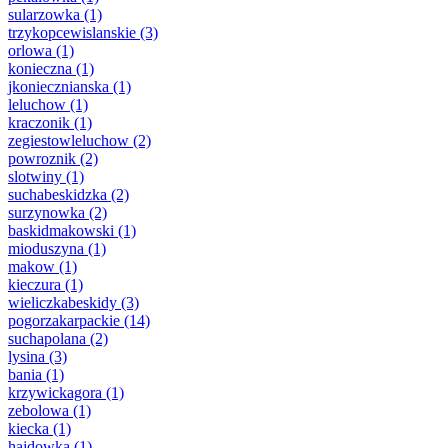
sularzowka
(1)
trzykopcewislanskie
(3)
orlowa
(1)
konieczna
(1)
jkoniecznianska
(1)
leluchow
(1)
kraczonik
(1)
zegiestowleluchow
(2)
powroznik
(2)
slotwiny
(1)
suchabeskidzka
(2)
surzynowka
(2)
baskidmakowski
(1)
mioduszyna
(1)
makow
(1)
kieczura
(1)
wieliczkabeskidy
(3)
pogorzakarpackie
(14)
suchapolana
(2)
lysina
(3)
bania
(1)
krzywickagora
(1)
zebolowa
(1)
kiecka
(1)
hajdowka
(1)