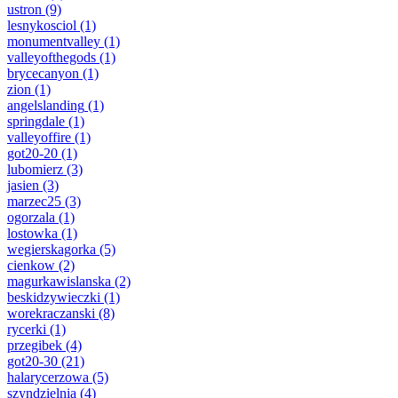
ustron
(9)
lesnykosciol
(1)
monumentvalley
(1)
valleyofthegods
(1)
brycecanyon
(1)
zion
(1)
angelslanding
(1)
springdale
(1)
valleyoffire
(1)
got20-20
(1)
lubomierz
(3)
jasien
(3)
marzec25
(3)
ogorzala
(1)
lostowka
(1)
wegierskagorka
(5)
cienkow
(2)
magurkawislanska
(2)
beskidzywieczki
(1)
worekraczanski
(8)
rycerki
(1)
przegibek
(4)
got20-30
(21)
halarycerzowa
(5)
szyndzielnia
(4)