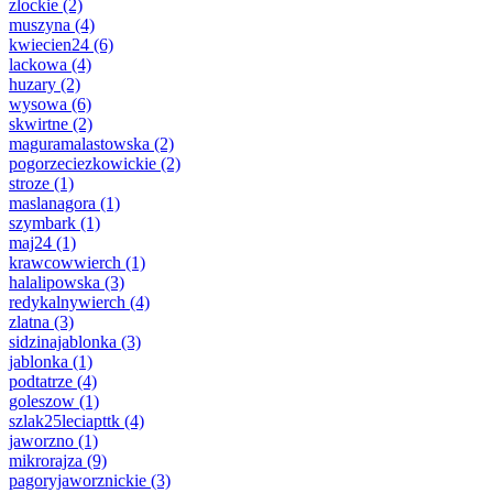
zlockie
(2)
muszyna
(4)
kwiecien24
(6)
lackowa
(4)
huzary
(2)
wysowa
(6)
skwirtne
(2)
maguramalastowska
(2)
pogorzeciezkowickie
(2)
stroze
(1)
maslanagora
(1)
szymbark
(1)
maj24
(1)
krawcowwierch
(1)
halalipowska
(3)
redykalnywierch
(4)
zlatna
(3)
sidzinajablonka
(3)
jablonka
(1)
podtatrze
(4)
goleszow
(1)
szlak25leciapttk
(4)
jaworzno
(1)
mikrorajza
(9)
pagoryjaworznickie
(3)