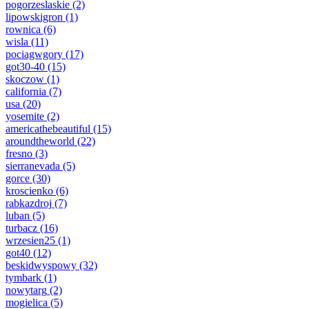
pogorzeslaskie
(2)
lipowskigron
(1)
rownica
(6)
wisla
(11)
pociagwgory
(17)
got30-40
(15)
skoczow
(1)
california
(7)
usa
(20)
yosemite
(2)
americathebeautiful
(15)
aroundtheworld
(22)
fresno
(3)
sierranevada
(5)
gorce
(30)
kroscienko
(6)
rabkazdroj
(7)
luban
(5)
turbacz
(16)
wrzesien25
(1)
got40
(12)
beskidwyspowy
(32)
tymbark
(1)
nowytarg
(2)
mogielica
(5)