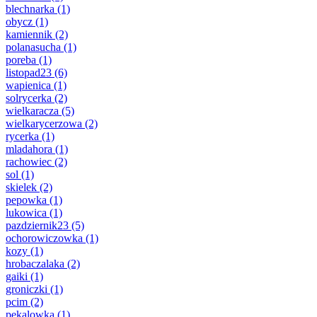
blechnarka
(1)
obycz
(1)
kamiennik
(2)
polanasucha
(1)
poreba
(1)
listopad23
(6)
wapienica
(1)
solrycerka
(2)
wielkaracza
(5)
wielkarycerzowa
(2)
rycerka
(1)
mladahora
(1)
rachowiec
(2)
sol
(1)
skielek
(2)
pepowka
(1)
lukowica
(1)
pazdziernik23
(5)
ochorowiczowka
(1)
kozy
(1)
hrobaczalaka
(2)
gaiki
(1)
groniczki
(1)
pcim
(2)
pekalowka
(1)