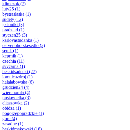
klimczok
(7)
luty25
(1)
bystraslaska
(1)
sudety
(12)
jesioniki
(3)
pradziad
(1)
styczen25
(3)
karlovastudanka
(1)
cervenohorskesedlo
(2)
serak
(1)
keprnik
(1)
czechia
(11)
svycarna
(1)
beskidsadecki
(27)
lomnicazdroj
(1)
halalabowska
(6)
grudzien24
(4)
wierchomla
(4)
pustawielka
(3)
eliaszowka
(2)
obidza
(1)
pogorzepopradzkie
(1)
gorc
(4)
zasadne
(1)
beskidmakowski
(18)