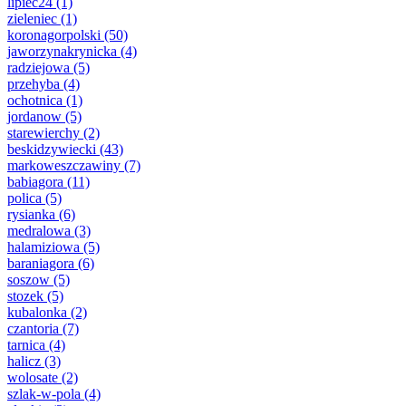
lipiec24
(1)
zieleniec
(1)
koronagorpolski
(50)
jaworzynakrynicka
(4)
radziejowa
(5)
przehyba
(4)
ochotnica
(1)
jordanow
(5)
starewierchy
(2)
beskidzywiecki
(43)
markoweszczawiny
(7)
babiagora
(11)
polica
(5)
rysianka
(6)
medralowa
(3)
halamiziowa
(5)
baraniagora
(6)
soszow
(5)
stozek
(5)
kubalonka
(2)
czantoria
(7)
tarnica
(4)
halicz
(3)
wolosate
(2)
szlak-w-pola
(4)