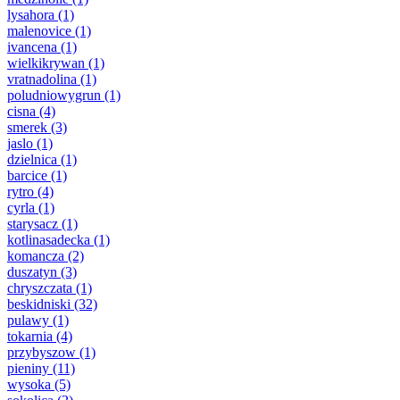
lysahora
(1)
malenovice
(1)
ivancena
(1)
wielkikrywan
(1)
vratnadolina
(1)
poludniowygrun
(1)
cisna
(4)
smerek
(3)
jaslo
(1)
dzielnica
(1)
barcice
(1)
rytro
(4)
cyrla
(1)
starysacz
(1)
kotlinasadecka
(1)
komancza
(2)
duszatyn
(3)
chryszczata
(1)
beskidniski
(32)
pulawy
(1)
tokarnia
(4)
przybyszow
(1)
pieniny
(11)
wysoka
(5)