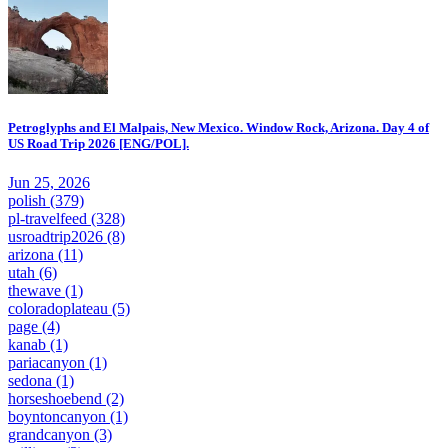
Petroglyphs and El Malpais, New Mexico. Window Rock, Arizona. Day 4 of
US Road Trip 2026 [ENG/POL].
Jun 25, 2026
polish
(379)
pl-travelfeed
(328)
usroadtrip2026
(8)
arizona
(11)
utah
(6)
thewave
(1)
coloradoplateau
(5)
page
(4)
kanab
(1)
pariacanyon
(1)
sedona
(1)
horseshoebend
(2)
boyntoncanyon
(1)
grandcanyon
(3)