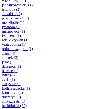
wielkirozsutec
(1)
janosikowediery
(1)
terchova
(2)
slovakia
(12)
pazdziernik24
(1)
medziholie
(1)
lysahora
(1)
malenovice
(1)
ivancena
(1)
wielkikrywan
(1)
vratnadolina
(1)
poludniowygrun
(1)
cisna
(4)
smerek
(3)
jaslo
(1)
dzielnica
(1)
barcice
(1)
rytro
(4)
cyrla
(1)
starysacz
(1)
kotlinasadecka
(1)
komancza
(2)
duszatyn
(3)
chryszczata
(1)
beskidniski
(32)