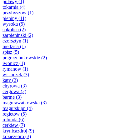
pulawy
(1)
tokarnia
(4)
przybyszow
(1)
pieniny
(11)
wysoka
(5)
sokolica
(2)
zarpieninski
(2)
czorsztyn
(1)
niedzica
(1)
spisz
(5)
pogorzebukowskie
(2)
iwonicz
(1)
rymanow
(1)
wisloczek
(3)
katy
(2)
chyrowa
(3)
cergowa
(2)
bartne
(3)
magurawatkowska
(3)
magurskipn
(4)
regietow
(5)
rotunda
(6)
cerkiew
(7)
krynicazdroj
(9)
koziezebro
(3)