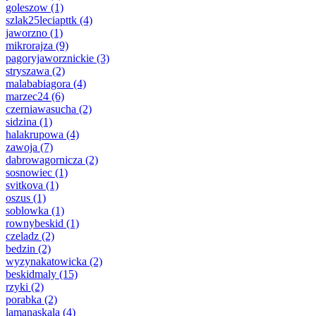
goleszow
(1)
szlak25leciapttk
(4)
jaworzno
(1)
mikrorajza
(9)
pagoryjaworznickie
(3)
stryszawa
(2)
malababiagora
(4)
marzec24
(6)
czerniawasucha
(2)
sidzina
(1)
halakrupowa
(4)
zawoja
(7)
dabrowagornicza
(2)
sosnowiec
(1)
svitkova
(1)
oszus
(1)
soblowka
(1)
rownybeskid
(1)
czeladz
(2)
bedzin
(2)
wyzynakatowicka
(2)
beskidmaly
(15)
rzyki
(2)
porabka
(2)
lamanaskala
(4)