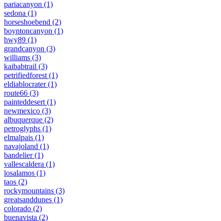
pariacanyon
(1)
sedona
(1)
horseshoebend
(2)
boyntoncanyon
(1)
hwy89
(1)
grandcanyon
(3)
williams
(3)
kaibabtrail
(3)
petrifiedforest
(1)
eldiablocrater
(1)
route66
(3)
painteddesert
(1)
newmexico
(3)
albuquerque
(2)
petroglyphs
(1)
elmalpais
(1)
navajoland
(1)
bandelier
(1)
vallescaldera
(1)
losalamos
(1)
taos
(2)
rockymountains
(3)
greatsanddunes
(1)
colorado
(2)
buenavista
(2)