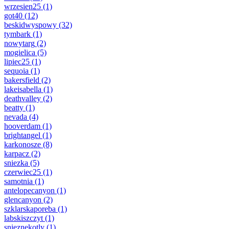
wrzesien25
(1)
got40
(12)
beskidwyspowy
(32)
tymbark
(1)
nowytarg
(2)
mogielica
(5)
lipiec25
(1)
sequoia
(1)
bakersfield
(2)
lakeisabella
(1)
deathvalley
(2)
beatty
(1)
nevada
(4)
hooverdam
(1)
brightangel
(1)
karkonosze
(8)
karpacz
(2)
sniezka
(5)
czerwiec25
(1)
samotnia
(1)
antelopecanyon
(1)
glencanyon
(2)
szklarskaporeba
(1)
labskiszczyt
(1)
snieznekotly
(1)