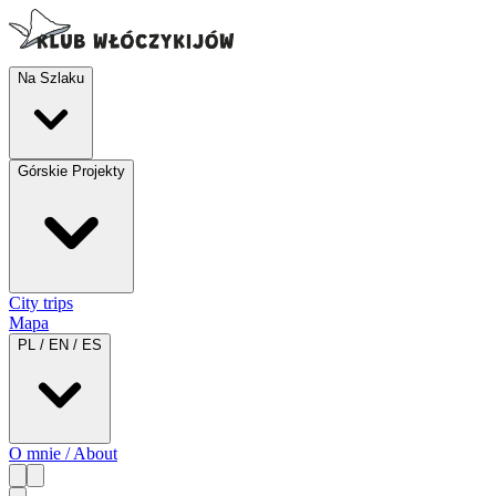
Na Szlaku
Górskie Projekty
City trips
Mapa
PL / EN / ES
O mnie / About