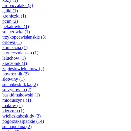
kozy
(1)
hrobaczalaka
(2)
gaiki
(1)
groniczki
(1)
pcim
(2)
pekalowka
(1)
sularzowka
(1)
trzykopcewislanskie
(3)
orlowa
(1)
konieczna
(1)
jkoniecznianska
(1)
leluchow
(1)
kraczonik
(1)
zegiestowleluchow
(2)
powroznik
(2)
slotwiny
(1)
suchabeskidzka
(2)
surzynowka
(2)
baskidmakowski
(1)
mioduszyna
(1)
makow
(1)
kieczura
(1)
wieliczkabeskidy
(3)
pogorzakarpackie
(14)
suchapolana
(2)