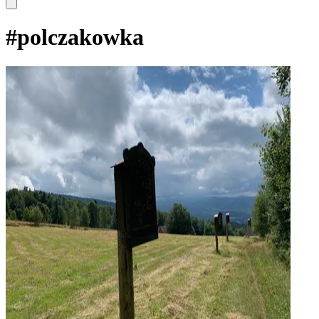
#
polczakowka