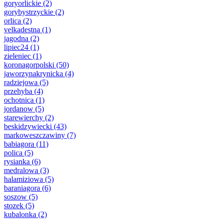
goryorlickie
(2)
gorybystrzyckie
(2)
orlica
(2)
velkadestna
(1)
jagodna
(2)
lipiec24
(1)
zieleniec
(1)
koronagorpolski
(50)
jaworzynakrynicka
(4)
radziejowa
(5)
przehyba
(4)
ochotnica
(1)
jordanow
(5)
starewierchy
(2)
beskidzywiecki
(43)
markoweszczawiny
(7)
babiagora
(11)
polica
(5)
rysianka
(6)
medralowa
(3)
halamiziowa
(5)
baraniagora
(6)
soszow
(5)
stozek
(5)
kubalonka
(2)