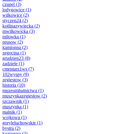
czupel
(3)
lodygowice
(1)
wilkowice
(2)
styczen24
(2)
kotlinazywiecka
(2)
mwilkowicka
(3)
milowka
(1)
prusow
(2)
kamionna
(2)
zegocina
(1)
grudzien23
(8)
zadziele
(1)
cmentarz1ws
(7)
102wyspy
(9)
zegiestow
(3)
historia
(10)
muzeumhutnictwa
(1)
muszynkazegiestow
(2)
szczawnik
(1)
muszynka
(1)
malnik
(1)
wojkowa
(1)
goryleluchowskie
(1)
bystra
(2)
koziagora
(2)