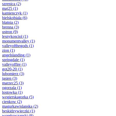
szrenica
(2)
maj25
(1)
kamienczyk
(1)
bielskobiala
(6)
blatnia
(2)
brenna
(3)
ustron
(9)
lesnykosciol
(1)
monumentvalley
(1)
valleyofthegods
(1)
zion
(1)
angelslanding
(1)
springdale
(1)
valleyoffire
(1)
got20-20
(1)
lubomierz
(3)
jasien
(3)
marzec25
(3)
ogorzala
(1)
lostowka
(1)
wegierskagorka
(5)
cienkow
(2)
magurkawislanska
(2)
beskidzywieczki
(1)
worekraczanski
(8)