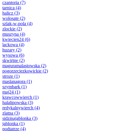
czantoria
(7)
tarnica
(4)
halicz
(3)
wolosate
(2)
szlak-w-pola
(4)
zlockie
(2)
muszyna
(4)
kwiecien24
(6)
lackowa
(4)
huzary
(2)
wysowa
(6)
skwirtne
(2)
maguramalastowska
(2)
pogorzeciezkowickie
(2)
stroze
(1)
maslanagora
(1)
szymbark
(1)
maj24
(1)
krawcowwierch
(1)
halalipowska
(3)
redykalnywierch
(4)
zlatna
(3)
sidzinajablonka
(3)
jablonka
(1)
podtatrze
(4)