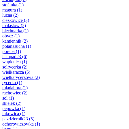
stefanka
(1)
magura
(1)
luzna
(2)
ciezkowice
(3)
malastow
(2)
blechnarka
(1)
obycz
(1)
kamiennik
(2)
polanasucha
(1)
poreba
(1)
listopad23
(6)
wapienica
(1)
solrycerka
(2)
wielkaracza
(5)
wielkarycerzowa
(2)
rycerka
(1)
mladahora
(1)
rachowiec
(2)
sol
(1)
skielek
(2)
pepowka
(1)
lukowica
(1)
pazdziernik23
(5)
ochorowiczowka
(1)