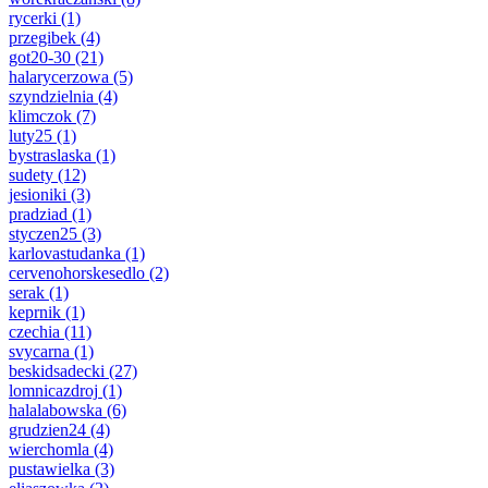
rycerki
(1)
przegibek
(4)
got20-30
(21)
halarycerzowa
(5)
szyndzielnia
(4)
klimczok
(7)
luty25
(1)
bystraslaska
(1)
sudety
(12)
jesioniki
(3)
pradziad
(1)
styczen25
(3)
karlovastudanka
(1)
cervenohorskesedlo
(2)
serak
(1)
keprnik
(1)
czechia
(11)
svycarna
(1)
beskidsadecki
(27)
lomnicazdroj
(1)
halalabowska
(6)
grudzien24
(4)
wierchomla
(4)
pustawielka
(3)