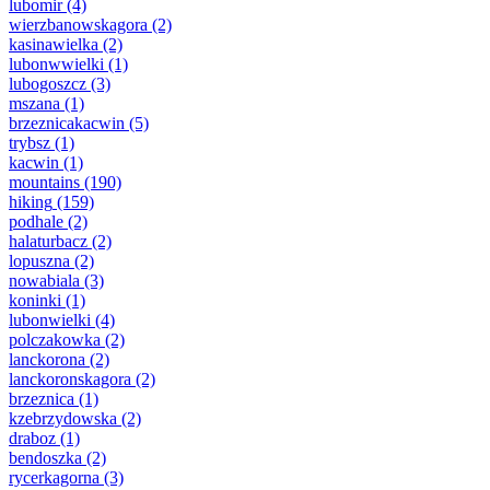
lubomir
(4)
wierzbanowskagora
(2)
kasinawielka
(2)
lubonwwielki
(1)
lubogoszcz
(3)
mszana
(1)
brzeznicakacwin
(5)
trybsz
(1)
kacwin
(1)
mountains
(190)
hiking
(159)
podhale
(2)
halaturbacz
(2)
lopuszna
(2)
nowabiala
(3)
koninki
(1)
lubonwielki
(4)
polczakowka
(2)
lanckorona
(2)
lanckoronskagora
(2)
brzeznica
(1)
kzebrzydowska
(2)
draboz
(1)
bendoszka
(2)
rycerkagorna
(3)