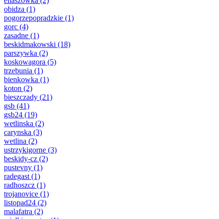
eliaszowka
(2)
obidza
(1)
pogorzepopradzkie
(1)
gorc
(4)
zasadne
(1)
beskidmakowski
(18)
parszywka
(2)
koskowagora
(5)
trzebunia
(1)
bienkowka
(1)
koton
(2)
bieszczady
(21)
gsb
(41)
gsb24
(19)
wetlinska
(2)
carynska
(3)
wetlina
(2)
ustrzykigorne
(3)
beskidy-cz
(2)
pustevny
(1)
radegast
(1)
radhoszcz
(1)
trojanovice
(1)
listopad24
(2)
malafatra
(2)