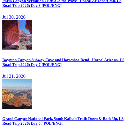
Paria Canyon Vermilion Cliffs aka the Wave - Unreal Arizona/Utah. US
Road Trip 2026: Day 8 [POL/ENG]
Jul 30, 2026
Boynton Canyon Subway Cave and Horseshoe Bend - Unreal Arizona. US
Road Trip 2026: Day 7 [POL/ENG].
Jul 21, 2026
Grand Canyon National Park. South Kaibab Trail: Down & Back Up. US
Road Trip 2026: Day 6. [POL/ENG].