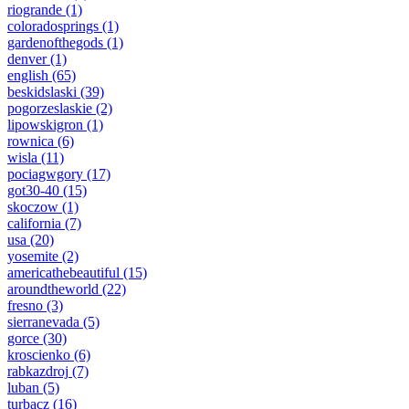
riogrande
(1)
coloradosprings
(1)
gardenofthegods
(1)
denver
(1)
english
(65)
beskidslaski
(39)
pogorzeslaskie
(2)
lipowskigron
(1)
rownica
(6)
wisla
(11)
pociagwgory
(17)
got30-40
(15)
skoczow
(1)
california
(7)
usa
(20)
yosemite
(2)
americathebeautiful
(15)
aroundtheworld
(22)
fresno
(3)
sierranevada
(5)
gorce
(30)
kroscienko
(6)
rabkazdroj
(7)
luban
(5)
turbacz
(16)