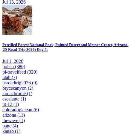
Jul 13, 2026
Petrified Forest National Park, Painted Desert and Meteor Crater, Arizona.
US Road Trip 2026: Day 5.
Jul 1, 2026
polish
(380)
pl-travelfeed
(329)
utah
(7)
usroadtrip2026
(9)
brycecanyon
(2)
kodachrome
(1)
escalante
(1)
ut-12
(1)
coloradoplateau
(6)
arizona
(11)
thewave
(1)
page
(4)
kanab
(1)