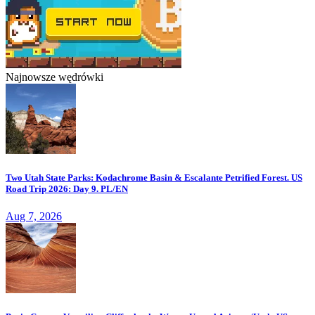
Najnowsze wędrówki
Two Utah State Parks: Kodachrome Basin & Escalante Petrified Forest. US
Road Trip 2026: Day 9. PL/EN
Aug 7, 2026