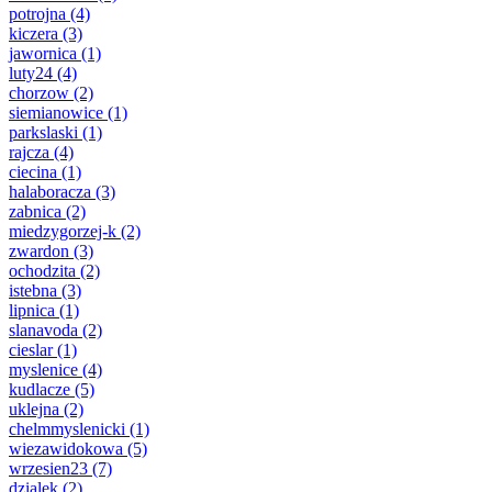
potrojna
(4)
kiczera
(3)
jawornica
(1)
luty24
(4)
chorzow
(2)
siemianowice
(1)
parkslaski
(1)
rajcza
(4)
ciecina
(1)
halaboracza
(3)
zabnica
(2)
miedzygorzej-k
(2)
zwardon
(3)
ochodzita
(2)
istebna
(3)
lipnica
(1)
slanavoda
(2)
cieslar
(1)
myslenice
(4)
kudlacze
(5)
uklejna
(2)
chelmmyslenicki
(1)
wiezawidokowa
(5)
wrzesien23
(7)
dzialek
(2)