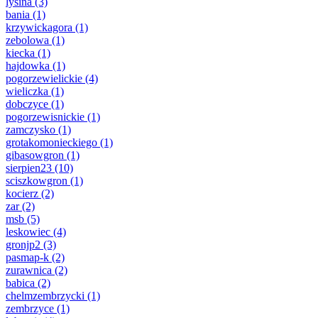
lysina
(3)
bania
(1)
krzywickagora
(1)
zebolowa
(1)
kiecka
(1)
hajdowka
(1)
pogorzewielickie
(4)
wieliczka
(1)
dobczyce
(1)
pogorzewisnickie
(1)
zamczysko
(1)
grotakomonieckiego
(1)
gibasowgron
(1)
sierpien23
(10)
sciszkowgron
(1)
kocierz
(2)
zar
(2)
msb
(5)
leskowiec
(4)
gronjp2
(3)
pasmap-k
(2)
zurawnica
(2)
babica
(2)
chelmzembrzycki
(1)
zembrzyce
(1)