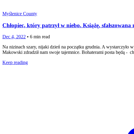
Myślenice County
Chłopiec, który patrzył w niebo. Książę, sfałszowan
Dec 4, 2022
•
6
min read
Na nizinach szary, nijaki dzień na początku grudnia. A wystarczyło 
Makowski zdradził nam swoje tajemnice. Bohaterami posta będą - chło
Keep reading