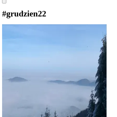
#
grudzien22