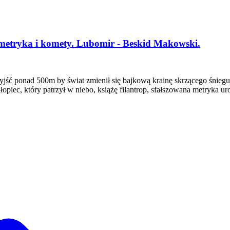
a metryka i komety. Lubomir - Beskid Makowski.
wyjść ponad 500m by świat zmienił się bajkową krainę skrzącego śniegu
piec, który patrzył w niebo, książę filantrop, sfałszowana metryka u