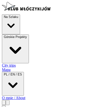
Na Szlaku
Górskie Projekty
City trips
Mapa
PL / EN / ES
O mnie / About