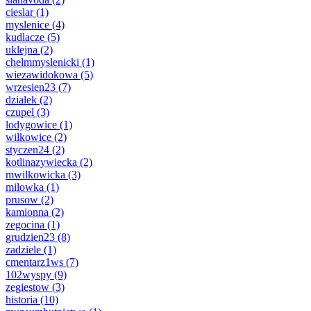
cieslar
(1)
myslenice
(4)
kudlacze
(5)
uklejna
(2)
chelmmyslenicki
(1)
wiezawidokowa
(5)
wrzesien23
(7)
dzialek
(2)
czupel
(3)
lodygowice
(1)
wilkowice
(2)
styczen24
(2)
kotlinazywiecka
(2)
mwilkowicka
(3)
milowka
(1)
prusow
(2)
kamionna
(2)
zegocina
(1)
grudzien23
(8)
zadziele
(1)
cmentarz1ws
(7)
102wyspy
(9)
zegiestow
(3)
historia
(10)