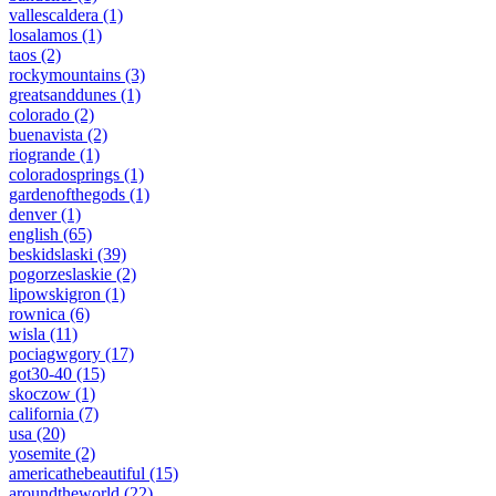
vallescaldera
(1)
losalamos
(1)
taos
(2)
rockymountains
(3)
greatsanddunes
(1)
colorado
(2)
buenavista
(2)
riogrande
(1)
coloradosprings
(1)
gardenofthegods
(1)
denver
(1)
english
(65)
beskidslaski
(39)
pogorzeslaskie
(2)
lipowskigron
(1)
rownica
(6)
wisla
(11)
pociagwgory
(17)
got30-40
(15)
skoczow
(1)
california
(7)
usa
(20)
yosemite
(2)
americathebeautiful
(15)
aroundtheworld
(22)