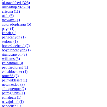
pl-travelfeed
(328)
usroadtrip2026
(8)
arizona
(11)
utah
(6)
thewave
(1)
coloradoplateau
(5)
page
(4)
kanab
(1)
pariacanyon
(1)
sedona
(1)
horseshoebend
(2)
boyntoncanyon
(1)
grandcanyon
(3)
williams
(3)
kaibabtrail
(3)
petrifiedforest
(1)
eldiablocrater
(1)
route66
(3)
painteddesert
(1)
newmexico
(3)
albuquerque
(2)
petroglyphs
(1)
elmalpais
(1)
navajoland
(1)
bandelier
(1)