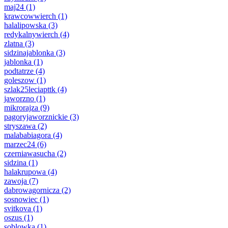
maj24
(1)
krawcowwierch
(1)
halalipowska
(3)
redykalnywierch
(4)
zlatna
(3)
sidzinajablonka
(3)
jablonka
(1)
podtatrze
(4)
goleszow
(1)
szlak25leciapttk
(4)
jaworzno
(1)
mikrorajza
(9)
pagoryjaworznickie
(3)
stryszawa
(2)
malababiagora
(4)
marzec24
(6)
czerniawasucha
(2)
sidzina
(1)
halakrupowa
(4)
zawoja
(7)
dabrowagornicza
(2)
sosnowiec
(1)
svitkova
(1)
oszus
(1)
soblowka
(1)