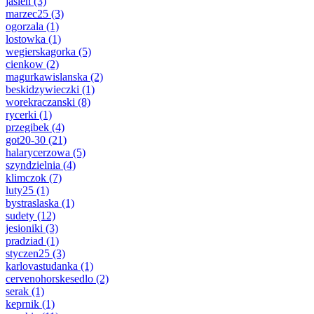
jasien
(3)
marzec25
(3)
ogorzala
(1)
lostowka
(1)
wegierskagorka
(5)
cienkow
(2)
magurkawislanska
(2)
beskidzywieczki
(1)
worekraczanski
(8)
rycerki
(1)
przegibek
(4)
got20-30
(21)
halarycerzowa
(5)
szyndzielnia
(4)
klimczok
(7)
luty25
(1)
bystraslaska
(1)
sudety
(12)
jesioniki
(3)
pradziad
(1)
styczen25
(3)
karlovastudanka
(1)
cervenohorskesedlo
(2)
serak
(1)
keprnik
(1)