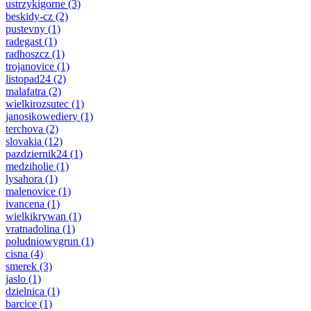
ustrzykigorne
(3)
beskidy-cz
(2)
pustevny
(1)
radegast
(1)
radhoszcz
(1)
trojanovice
(1)
listopad24
(2)
malafatra
(2)
wielkirozsutec
(1)
janosikowediery
(1)
terchova
(2)
slovakia
(12)
pazdziernik24
(1)
medziholie
(1)
lysahora
(1)
malenovice
(1)
ivancena
(1)
wielkikrywan
(1)
vratnadolina
(1)
poludniowygrun
(1)
cisna
(4)
smerek
(3)
jaslo
(1)
dzielnica
(1)
barcice
(1)