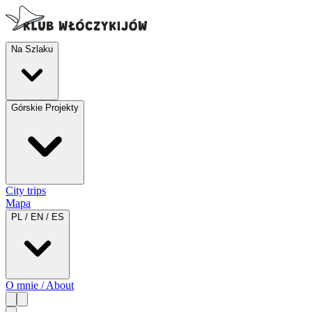
Na Szlaku
Górskie Projekty
City trips
Mapa
PL / EN / ES
O mnie / About