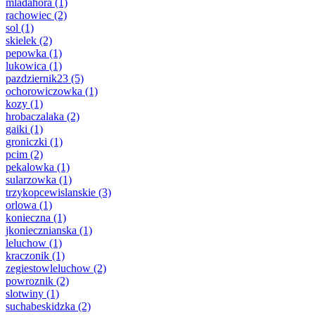
mladahora
(1)
rachowiec
(2)
sol
(1)
skielek
(2)
pepowka
(1)
lukowica
(1)
pazdziernik23
(5)
ochorowiczowka
(1)
kozy
(1)
hrobaczalaka
(2)
gaiki
(1)
groniczki
(1)
pcim
(2)
pekalowka
(1)
sularzowka
(1)
trzykopcewislanskie
(3)
orlowa
(1)
konieczna
(1)
jkoniecznianska
(1)
leluchow
(1)
kraczonik
(1)
zegiestowleluchow
(2)
powroznik
(2)
slotwiny
(1)
suchabeskidzka
(2)