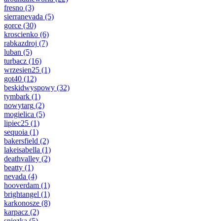
fresno
(3)
sierranevada
(5)
gorce
(30)
kroscienko
(6)
rabkazdroj
(7)
luban
(5)
turbacz
(16)
wrzesien25
(1)
got40
(12)
beskidwyspowy
(32)
tymbark
(1)
nowytarg
(2)
mogielica
(5)
lipiec25
(1)
sequoia
(1)
bakersfield
(2)
lakeisabella
(1)
deathvalley
(2)
beatty
(1)
nevada
(4)
hooverdam
(1)
brightangel
(1)
karkonosze
(8)
karpacz
(2)
sniezka
(5)