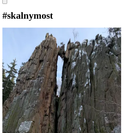
#
skalnymost