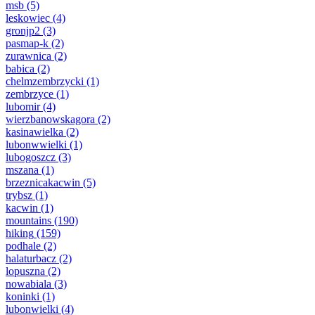
msb
(5)
leskowiec
(4)
gronjp2
(3)
pasmap-k
(2)
zurawnica
(2)
babica
(2)
chelmzembrzycki
(1)
zembrzyce
(1)
lubomir
(4)
wierzbanowskagora
(2)
kasinawielka
(2)
lubonwwielki
(1)
lubogoszcz
(3)
mszana
(1)
brzeznicakacwin
(5)
trybsz
(1)
kacwin
(1)
mountains
(190)
hiking
(159)
podhale
(2)
halaturbacz
(2)
lopuszna
(2)
nowabiala
(3)
koninki
(1)
lubonwielki
(4)