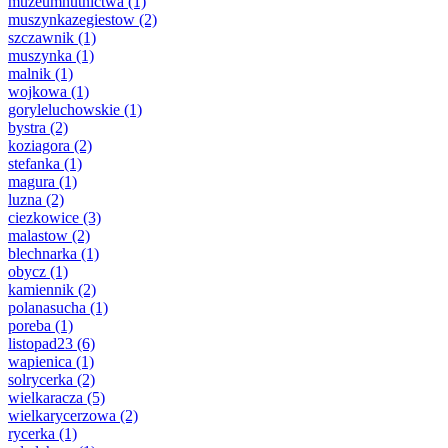
muzeumhutnictwa
(1)
muszynkazegiestow
(2)
szczawnik
(1)
muszynka
(1)
malnik
(1)
wojkowa
(1)
goryleluchowskie
(1)
bystra
(2)
koziagora
(2)
stefanka
(1)
magura
(1)
luzna
(2)
ciezkowice
(3)
malastow
(2)
blechnarka
(1)
obycz
(1)
kamiennik
(2)
polanasucha
(1)
poreba
(1)
listopad23
(6)
wapienica
(1)
solrycerka
(2)
wielkaracza
(5)
wielkarycerzowa
(2)
rycerka
(1)