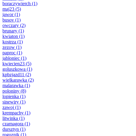
boraczywierch
(1)
maj23
(5)
jawor
(1)
busov
(1)
owczary
(2)
brunary
(1)
kwiaton
(1)
kostrza
(1)
zezow
(1)
paproc
(1)
jabloniec
(1)
kwiecien23
(5)
goluszkowa
(1)
kpbzjazd11
(2)
wielkarawka
(2)
malarawka
(1)
poloniny
(8)
lopienka
(1)
sinewiry
(1)
zawoj
(1)
krempachy
(1)
litwinka
(1)
czarnagora
(1)
dursztyn
(1)
rogoznik
(1)