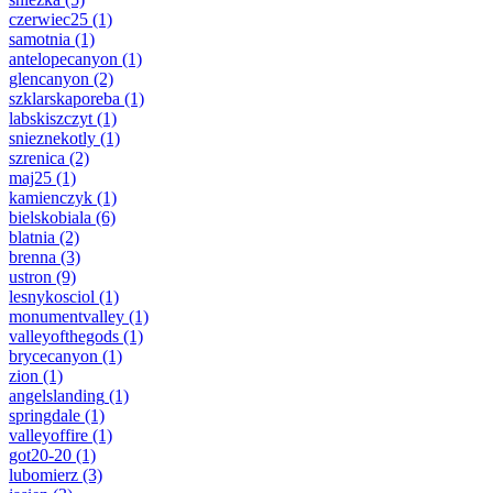
czerwiec25
(1)
samotnia
(1)
antelopecanyon
(1)
glencanyon
(2)
szklarskaporeba
(1)
labskiszczyt
(1)
snieznekotly
(1)
szrenica
(2)
maj25
(1)
kamienczyk
(1)
bielskobiala
(6)
blatnia
(2)
brenna
(3)
ustron
(9)
lesnykosciol
(1)
monumentvalley
(1)
valleyofthegods
(1)
brycecanyon
(1)
zion
(1)
angelslanding
(1)
springdale
(1)
valleyoffire
(1)
got20-20
(1)
lubomierz
(3)