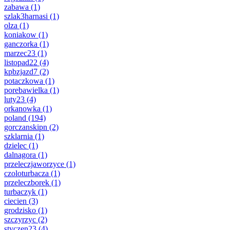
zabawa
(1)
szlak3harnasi
(1)
olza
(1)
koniakow
(1)
ganczorka
(1)
marzec23
(1)
listopad22
(4)
kpbzjazd7
(2)
potaczkowa
(1)
porebawielka
(1)
luty23
(4)
orkanowka
(1)
poland
(194)
gorczanskipn
(2)
szklarnia
(1)
dzielec
(1)
dalnagora
(1)
przeleczjaworzyce
(1)
czoloturbacza
(1)
przeleczborek
(1)
turbaczyk
(1)
ciecien
(3)
grodzisko
(1)
szczyrzyc
(2)
styczen23
(4)