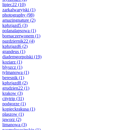
lipiec22
(10)
zarkalwaryjski
(1)
photography
(98)
amazingnature
(2)
kpbzjazd5
(3)
polanalapsowa
(1)
bornaczerwonem
(1)
pazdziernik22
(4)
kpbzjazd6
(2)
grandeus
(1)
diademgorpolski
(19)
koziarz
(1)
blyszcz
(1)
tylmanowa
(1)
beresnik
(1)
kpbzjazd8
(2)
grudzien22
(1)
krakow
(3)
citytrip
(31)
podgorze
(1)
kopieckrakusa
(1)
plaszow
(1)
jaworz
(2)
limanowa
(3)
pasmolososinskie
(1)