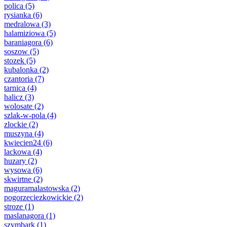
polica
(5)
rysianka
(6)
medralowa
(3)
halamiziowa
(5)
baraniagora
(6)
soszow
(5)
stozek
(5)
kubalonka
(2)
czantoria
(7)
tarnica
(4)
halicz
(3)
wolosate
(2)
szlak-w-pola
(4)
zlockie
(2)
muszyna
(4)
kwiecien24
(6)
lackowa
(4)
huzary
(2)
wysowa
(6)
skwirtne
(2)
maguramalastowska
(2)
pogorzeciezkowickie
(2)
stroze
(1)
maslanagora
(1)
szymbark
(1)