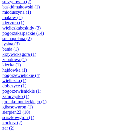
surzynowka
(2)
baskidmakowski
(1)
mioduszyna
(1)
makow
(1)
kieczura
(1)
wieliczkabeskidy
(3)
pogorzakarpackie
(14)
suchapolana
(2)
lysina
(3)
bania
(1)
krzywickagora
(1)
zebolowa
(1)
kiecka
(1)
hajdowka
(1)
pogorzewielickie
(4)
wieliczka
(1)
dobczyce
(1)
pogorzewisnickie
(1)
zamczysko
(1)
grotakomonieckiego
(1)
gibasowgron
(1)
sierpien23
(10)
sciszkowgron
(1)
kocierz
(2)
zar
(2)