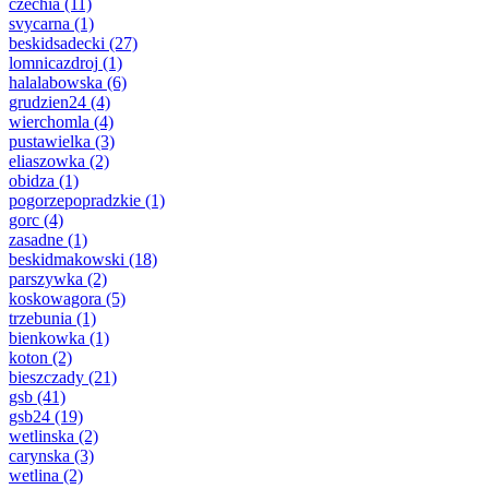
czechia
(11)
svycarna
(1)
beskidsadecki
(27)
lomnicazdroj
(1)
halalabowska
(6)
grudzien24
(4)
wierchomla
(4)
pustawielka
(3)
eliaszowka
(2)
obidza
(1)
pogorzepopradzkie
(1)
gorc
(4)
zasadne
(1)
beskidmakowski
(18)
parszywka
(2)
koskowagora
(5)
trzebunia
(1)
bienkowka
(1)
koton
(2)
bieszczady
(21)
gsb
(41)
gsb24
(19)
wetlinska
(2)
carynska
(3)
wetlina
(2)