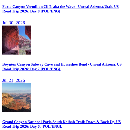
Paria Canyon Vermilion Cliffs aka the Wave - Unreal Arizona/Utah. US
Road Trip 2026: Day 8 [POL/ENG]
Jul 30, 2026
Boynton Canyon Subway Cave and Horseshoe Bend - Unreal Arizona. US
Road Trip 2026: Day 7 [POL/ENG].
Jul 21, 2026
Grand Canyon National Park. South Kaibab Trail: Down & Back Up. US
Road Trip 2026: Day 6. [POL/ENG].