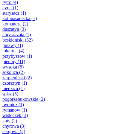
rytro
(4)
cyrla
(1)
starysacz
(1)
kotlinasadecka
(1)
komancza
(2)
duszatyn
(3)
chryszczata
(1)
beskidniski
(32)
pulawy
(1)
tokarnia
(4)
przybyszow
(1)
pieniny
(11)
wysoka
(5)
sokolica
(2)
zarpieninski
(2)
czorsztyn
(1)
niedzica
(1)
spisz
(5)
pogorzebukowskie
(2)
iwonicz
(1)
rymanow
(1)
wisloczek
(3)
katy
(2)
chyrowa
(3)
cergowa
(2)