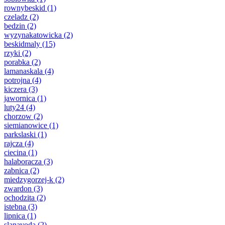
rownybeskid
(1)
czeladz
(2)
bedzin
(2)
wyzynakatowicka
(2)
beskidmaly
(15)
rzyki
(2)
porabka
(2)
lamanaskala
(4)
potrojna
(4)
kiczera
(3)
jawornica
(1)
luty24
(4)
chorzow
(2)
siemianowice
(1)
parkslaski
(1)
rajcza
(4)
ciecina
(1)
halaboracza
(3)
zabnica
(2)
miedzygorzej-k
(2)
zwardon
(3)
ochodzita
(2)
istebna
(3)
lipnica
(1)
slanavoda
(2)