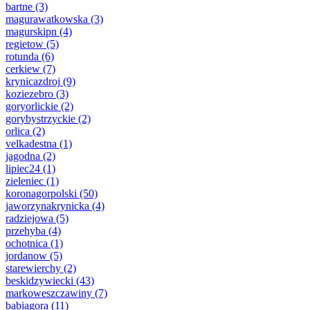
bartne
(3)
magurawatkowska
(3)
magurskipn
(4)
regietow
(5)
rotunda
(6)
cerkiew
(7)
krynicazdroj
(9)
koziezebro
(3)
goryorlickie
(2)
gorybystrzyckie
(2)
orlica
(2)
velkadestna
(1)
jagodna
(2)
lipiec24
(1)
zieleniec
(1)
koronagorpolski
(50)
jaworzynakrynicka
(4)
radziejowa
(5)
przehyba
(4)
ochotnica
(1)
jordanow
(5)
starewierchy
(2)
beskidzywiecki
(43)
markoweszczawiny
(7)
babiagora
(11)