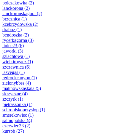
polczakowka
(2)
lanckorona
(2)
lanckoronskagora
(2)
brzeznica
(1)
kzebrzydowska
(2)
draboz
(1)
bendoszka
(2)
rycerkagorna
(3)
lipiec23
(6)
jaworki
(3)
szlachtowa
(1)
wielkirogacz
(1)
szczawnica
(6)
lasvegas
(1)
redrockcanyon
(1)
zielonybbss
(4)
malinowskaskala
(5)
skrzyczne
(4)
szczyrk
(1)
pietraszonka
(1)
schroniskoprzyslop
(1)
smerekowiec
(1)
salmopolska
(4)
czerwiec23
(2)
kurspb
(27)