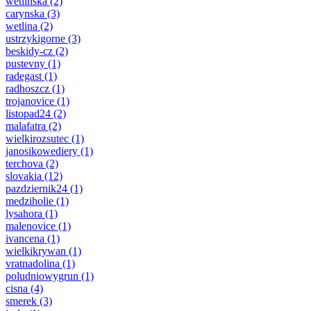
wetlinska
(2)
carynska
(3)
wetlina
(2)
ustrzykigorne
(3)
beskidy-cz
(2)
pustevny
(1)
radegast
(1)
radhoszcz
(1)
trojanovice
(1)
listopad24
(2)
malafatra
(2)
wielkirozsutec
(1)
janosikowediery
(1)
terchova
(2)
slovakia
(12)
pazdziernik24
(1)
medziholie
(1)
lysahora
(1)
malenovice
(1)
ivancena
(1)
wielkikrywan
(1)
vratnadolina
(1)
poludniowygrun
(1)
cisna
(4)
smerek
(3)