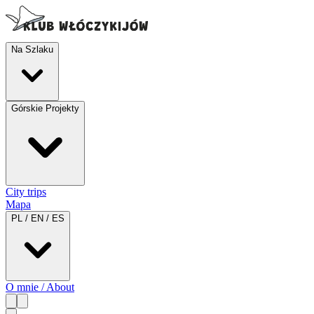
Na Szlaku
Górskie Projekty
City trips
Mapa
PL / EN / ES
O mnie / About