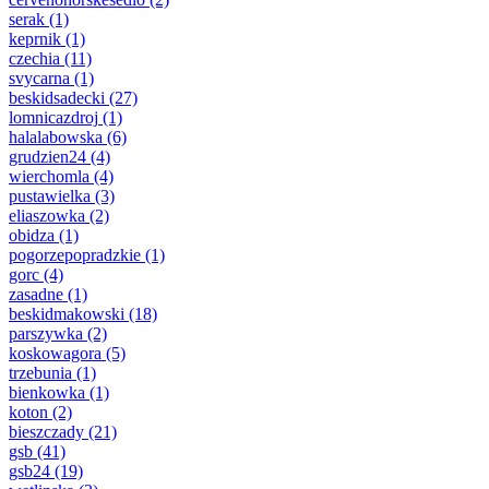
serak
(1)
keprnik
(1)
czechia
(11)
svycarna
(1)
beskidsadecki
(27)
lomnicazdroj
(1)
halalabowska
(6)
grudzien24
(4)
wierchomla
(4)
pustawielka
(3)
eliaszowka
(2)
obidza
(1)
pogorzepopradzkie
(1)
gorc
(4)
zasadne
(1)
beskidmakowski
(18)
parszywka
(2)
koskowagora
(5)
trzebunia
(1)
bienkowka
(1)
koton
(2)
bieszczady
(21)
gsb
(41)
gsb24
(19)