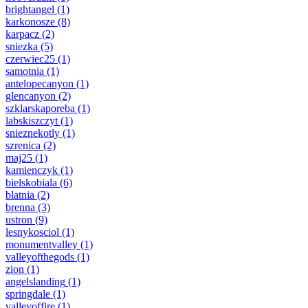
brightangel
(1)
karkonosze
(8)
karpacz
(2)
sniezka
(5)
czerwiec25
(1)
samotnia
(1)
antelopecanyon
(1)
glencanyon
(2)
szklarskaporeba
(1)
labskiszczyt
(1)
snieznekotly
(1)
szrenica
(2)
maj25
(1)
kamienczyk
(1)
bielskobiala
(6)
blatnia
(2)
brenna
(3)
ustron
(9)
lesnykosciol
(1)
monumentvalley
(1)
valleyofthegods
(1)
zion
(1)
angelslanding
(1)
springdale
(1)
valleyoffire
(1)