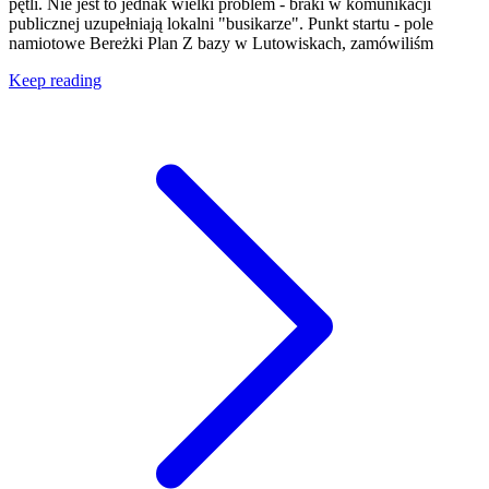
pętli. Nie jest to jednak wielki problem - braki w komunikacji
publicznej uzupełniają lokalni "busikarze". Punkt startu - pole
namiotowe Bereżki Plan Z bazy w Lutowiskach, zamówiliśm
Keep reading