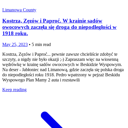
Limanowa County
Kostrza, Zęzów i Paproć. W krainie sadów
owocowych zaczęła się droga do niepodległości w
1918 roku.
May 25, 2023
•
5
min read
Kostrza, Zęzów i Paproć... pewnie zawsze chcieliście zdobyć te
szczyty, a nigdy nie było okazji ;-) Zapraszam więc na wiosenną
wędrówkę w krainę sadów owocowych w Beskidzie Wyspowym.
Na deser - Jabłoniec nad Limanową, gdzie zaczęła się polska droga
do niepodległości roku 1918. Pedro wpatrzony w pejzaż Beskidu
Wyspowego Plan Mamy 2 auta i rozstawili
Keep reading