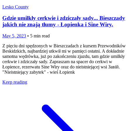
Lesko County
Gdzie umilkły cerkwie i zdziczały sady... Bieszczady
jakich nie znają tłumy - Łopienka i Sine Wiry.
May 5, 2023
•
5
min read
Z pięciu dni spędzonych w Bieszczadach z kursem Przewodników
Beskidzkich, najbardziej utkwił mi w pamięci ostatni. A dokładnie
samotna wędrówka, już po zakończeniu zjazdu, tam gdzie umilkły
cerkwie i zdziczały sady. Zapraszam na spacer do cerkwi w
Łopience, rezerwatu Sine Wiry oraz do nieistniejącej wsi Завій.
"Nieistniejący zabytek" - wieś Łopienk
Keep reading