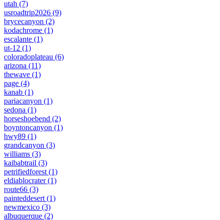
utah
(7)
usroadtrip2026
(9)
brycecanyon
(2)
kodachrome
(1)
escalante
(1)
ut-12
(1)
coloradoplateau
(6)
arizona
(11)
thewave
(1)
page
(4)
kanab
(1)
pariacanyon
(1)
sedona
(1)
horseshoebend
(2)
boyntoncanyon
(1)
hwy89
(1)
grandcanyon
(3)
williams
(3)
kaibabtrail
(3)
petrifiedforest
(1)
eldiablocrater
(1)
route66
(3)
painteddesert
(1)
newmexico
(3)
albuquerque
(2)