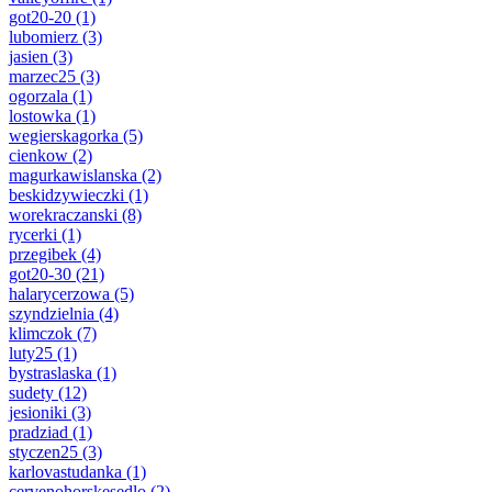
got20-20
(1)
lubomierz
(3)
jasien
(3)
marzec25
(3)
ogorzala
(1)
lostowka
(1)
wegierskagorka
(5)
cienkow
(2)
magurkawislanska
(2)
beskidzywieczki
(1)
worekraczanski
(8)
rycerki
(1)
przegibek
(4)
got20-30
(21)
halarycerzowa
(5)
szyndzielnia
(4)
klimczok
(7)
luty25
(1)
bystraslaska
(1)
sudety
(12)
jesioniki
(3)
pradziad
(1)
styczen25
(3)
karlovastudanka
(1)
cervenohorskesedlo
(2)