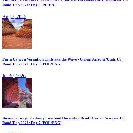
Two Utah State Parks: Kodachrome Basin & Escalante Petrified Forest. US
Road Trip 2026: Day 9. PL/EN
Aug 7, 2026
Paria Canyon Vermilion Cliffs aka the Wave - Unreal Arizona/Utah. US
Road Trip 2026: Day 8 [POL/ENG]
Jul 30, 2026
Boynton Canyon Subway Cave and Horseshoe Bend - Unreal Arizona. US
Road Trip 2026: Day 7 [POL/ENG].