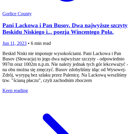
Gorlice County
Pani Lackowa i Pan Busov. Dwa najwyższe szczyty
Beskidu Niskiego i... poezja Wincentego Pola.
Jun 11, 2023
•
6
min read
Beskid Niski nie imponuje wysokościami. Pani Lackowa i Pan
Busov (Słowacja) to jego dwa najwyższe szczyty - odpowiednio
997m oraz 1002m n.p.m. Nie należy jednak tych gór lekceważyć -
na obu można się zmęczyć. Busov zdobyliśmy idąc od Wysowej-
Zdrój, wyrypą bez szlaku przez Palenicę. Na Lackową weszliśmy
tzw. "ścianą płaczu", czyli zachodnim zboczem
Keep reading