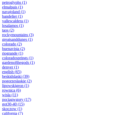
petroglyphs
(1)
elmalpais
(1)
navajoland
(1)
bandelier
(1)
vallescaldera
(1)
losalamos
(1)
taos
(2)
rockymountains
(3)
greatsanddunes
(1)
colorado
(2)
buenavista
(2)
riogrande
(1)
coloradosprings
(1)
gardenofthegods
(1)
denver
(1)
english
(65)
beskidslaski
(39)
pogorzeslaskie
(2)
lipowskigron
(1)
rownica
(6)
wisla
(11)
pociagwgory
(17)
got30-40
(15)
skoczow
(1)
california
(7)