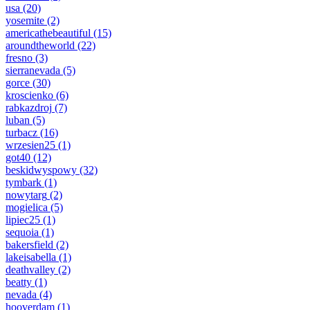
usa
(20)
yosemite
(2)
americathebeautiful
(15)
aroundtheworld
(22)
fresno
(3)
sierranevada
(5)
gorce
(30)
kroscienko
(6)
rabkazdroj
(7)
luban
(5)
turbacz
(16)
wrzesien25
(1)
got40
(12)
beskidwyspowy
(32)
tymbark
(1)
nowytarg
(2)
mogielica
(5)
lipiec25
(1)
sequoia
(1)
bakersfield
(2)
lakeisabella
(1)
deathvalley
(2)
beatty
(1)
nevada
(4)
hooverdam
(1)