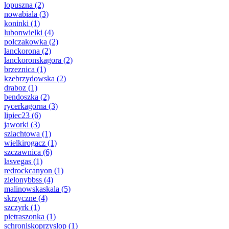
lopuszna
(2)
nowabiala
(3)
koninki
(1)
lubonwielki
(4)
polczakowka
(2)
lanckorona
(2)
lanckoronskagora
(2)
brzeznica
(1)
kzebrzydowska
(2)
draboz
(1)
bendoszka
(2)
rycerkagorna
(3)
lipiec23
(6)
jaworki
(3)
szlachtowa
(1)
wielkirogacz
(1)
szczawnica
(6)
lasvegas
(1)
redrockcanyon
(1)
zielonybbss
(4)
malinowskaskala
(5)
skrzyczne
(4)
szczyrk
(1)
pietraszonka
(1)
schroniskoprzyslop
(1)