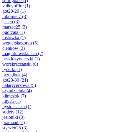
springdale
(1)
valleyoffire
(1)
got20-20
(1)
lubomierz
(3)
jasien
(3)
marzec25
(3)
ogorzala
(1)
lostowka
(1)
wegierskagorka
(5)
cienkow
(2)
magurkawislanska
(2)
beskidzywieczki
(1)
worekraczanski
(8)
rycerki
(1)
przegibek
(4)
got20-30
(21)
halarycerzowa
(5)
szyndzielnia
(4)
klimczok
(7)
luty25
(1)
bystraslaska
(1)
sudety
(12)
jesioniki
(3)
pradziad
(1)
styczen25
(3)