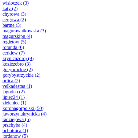
wisloczek
(3)
katy
(2)
chyrowa
(3)
cergowa
(2)
bartne
(3)
magurawatkowska
(3)
magurskipn
(4)
regietow
(5)
rotunda
(6)
cerkiew
(7)
krynicazdroj
(9)
koziezebro
(3)
goryorlickie
(2)
gorybystrzyckie
(2)
orlica
(2)
velkadestna
(1)
jagodna
(2)
lipiec24
(1)
zieleniec
(1)
koronagorpolski
(50)
jaworzynakrynicka
(4)
radziejowa
(5)
przehyba
(4)
ochotnica
(1)
jordanow
(5)