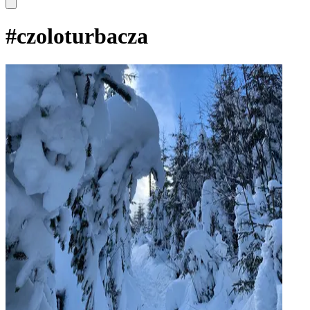
#
czoloturbacza