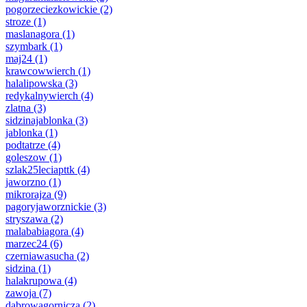
pogorzeciezkowickie
(2)
stroze
(1)
maslanagora
(1)
szymbark
(1)
maj24
(1)
krawcowwierch
(1)
halalipowska
(3)
redykalnywierch
(4)
zlatna
(3)
sidzinajablonka
(3)
jablonka
(1)
podtatrze
(4)
goleszow
(1)
szlak25leciapttk
(4)
jaworzno
(1)
mikrorajza
(9)
pagoryjaworznickie
(3)
stryszawa
(2)
malababiagora
(4)
marzec24
(6)
czerniawasucha
(2)
sidzina
(1)
halakrupowa
(4)
zawoja
(7)
dabrowagornicza
(2)