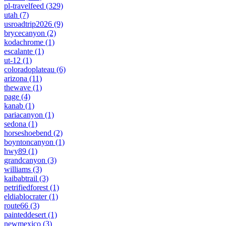
pl-travelfeed
(329)
utah
(7)
usroadtrip2026
(9)
brycecanyon
(2)
kodachrome
(1)
escalante
(1)
ut-12
(1)
coloradoplateau
(6)
arizona
(11)
thewave
(1)
page
(4)
kanab
(1)
pariacanyon
(1)
sedona
(1)
horseshoebend
(2)
boyntoncanyon
(1)
hwy89
(1)
grandcanyon
(3)
williams
(3)
kaibabtrail
(3)
petrifiedforest
(1)
eldiablocrater
(1)
route66
(3)
painteddesert
(1)
newmexico
(3)