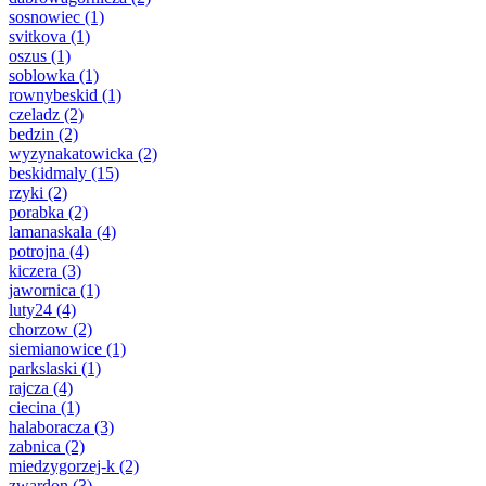
sosnowiec
(1)
svitkova
(1)
oszus
(1)
soblowka
(1)
rownybeskid
(1)
czeladz
(2)
bedzin
(2)
wyzynakatowicka
(2)
beskidmaly
(15)
rzyki
(2)
porabka
(2)
lamanaskala
(4)
potrojna
(4)
kiczera
(3)
jawornica
(1)
luty24
(4)
chorzow
(2)
siemianowice
(1)
parkslaski
(1)
rajcza
(4)
ciecina
(1)
halaboracza
(3)
zabnica
(2)
miedzygorzej-k
(2)
zwardon
(3)