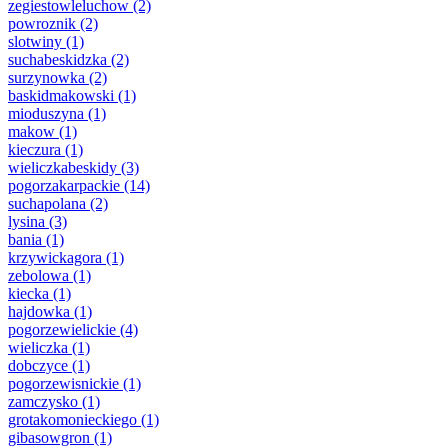
zegiestowleluchow
(2)
powroznik
(2)
slotwiny
(1)
suchabeskidzka
(2)
surzynowka
(2)
baskidmakowski
(1)
mioduszyna
(1)
makow
(1)
kieczura
(1)
wieliczkabeskidy
(3)
pogorzakarpackie
(14)
suchapolana
(2)
lysina
(3)
bania
(1)
krzywickagora
(1)
zebolowa
(1)
kiecka
(1)
hajdowka
(1)
pogorzewielickie
(4)
wieliczka
(1)
dobczyce
(1)
pogorzewisnickie
(1)
zamczysko
(1)
grotakomonieckiego
(1)
gibasowgron
(1)