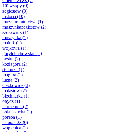
cmentarz1ws
(7)
102wyspy
(9)
zegiestow
(3)
historia
(10)
muzeumhutnictwa
(1)
muszynkazegiestow
(2)
szczawnik
(1)
muszynka
(1)
malnik
(1)
wojkowa
(1)
goryleluchowskie
(1)
bystra
(2)
koziagora
(2)
stefanka
(1)
magura
(1)
luzna
(2)
ciezkowice
(3)
malastow
(2)
blechnarka
(1)
obycz
(1)
kamiennik
(2)
polanasucha
(1)
poreba
(1)
listopad23
(6)
wapienica
(1)