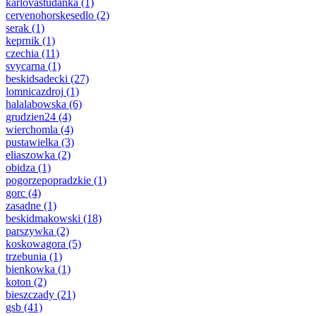
karlovastudanka
(1)
cervenohorskesedlo
(2)
serak
(1)
keprnik
(1)
czechia
(11)
svycarna
(1)
beskidsadecki
(27)
lomnicazdroj
(1)
halalabowska
(6)
grudzien24
(4)
wierchomla
(4)
pustawielka
(3)
eliaszowka
(2)
obidza
(1)
pogorzepopradzkie
(1)
gorc
(4)
zasadne
(1)
beskidmakowski
(18)
parszywka
(2)
koskowagora
(5)
trzebunia
(1)
bienkowka
(1)
koton
(2)
bieszczady
(21)
gsb
(41)