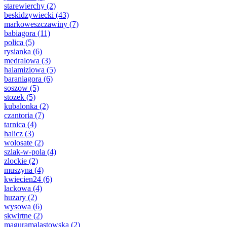
starewierchy
(2)
beskidzywiecki
(43)
markoweszczawiny
(7)
babiagora
(11)
polica
(5)
rysianka
(6)
medralowa
(3)
halamiziowa
(5)
baraniagora
(6)
soszow
(5)
stozek
(5)
kubalonka
(2)
czantoria
(7)
tarnica
(4)
halicz
(3)
wolosate
(2)
szlak-w-pola
(4)
zlockie
(2)
muszyna
(4)
kwiecien24
(6)
lackowa
(4)
huzary
(2)
wysowa
(6)
skwirtne
(2)
maguramalastowska
(2)