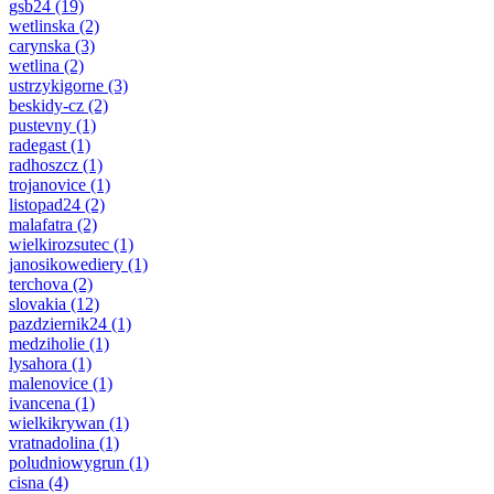
gsb24
(19)
wetlinska
(2)
carynska
(3)
wetlina
(2)
ustrzykigorne
(3)
beskidy-cz
(2)
pustevny
(1)
radegast
(1)
radhoszcz
(1)
trojanovice
(1)
listopad24
(2)
malafatra
(2)
wielkirozsutec
(1)
janosikowediery
(1)
terchova
(2)
slovakia
(12)
pazdziernik24
(1)
medziholie
(1)
lysahora
(1)
malenovice
(1)
ivancena
(1)
wielkikrywan
(1)
vratnadolina
(1)
poludniowygrun
(1)
cisna
(4)