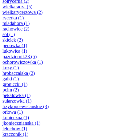
solrycerka
(2)
wielkaracza
(5)
wielkarycerzowa
(2)
rycerka
(1)
mladahora
(1)
rachowiec
(2)
sol
(1)
skielek
(2)
pepowka
(1)
lukowica
(1)
pazdziernik23
(5)
ochorowiczowka
(1)
kozy
(1)
hrobaczalaka
(2)
gaiki
(1)
groniczki
(1)
pcim
(2)
pekalowka
(1)
sularzowka
(1)
trzykopcewislanskie
(3)
orlowa
(1)
konieczna
(1)
jkoniecznianska
(1)
leluchow
(1)
kraczonik
(1)