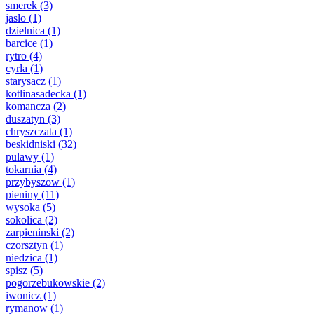
smerek
(3)
jaslo
(1)
dzielnica
(1)
barcice
(1)
rytro
(4)
cyrla
(1)
starysacz
(1)
kotlinasadecka
(1)
komancza
(2)
duszatyn
(3)
chryszczata
(1)
beskidniski
(32)
pulawy
(1)
tokarnia
(4)
przybyszow
(1)
pieniny
(11)
wysoka
(5)
sokolica
(2)
zarpieninski
(2)
czorsztyn
(1)
niedzica
(1)
spisz
(5)
pogorzebukowskie
(2)
iwonicz
(1)
rymanow
(1)