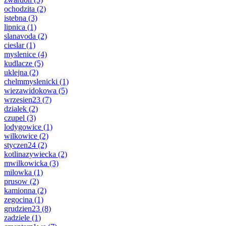
ochodzita
(2)
istebna
(3)
lipnica
(1)
slanavoda
(2)
cieslar
(1)
myslenice
(4)
kudlacze
(5)
uklejna
(2)
chelmmyslenicki
(1)
wiezawidokowa
(5)
wrzesien23
(7)
dzialek
(2)
czupel
(3)
lodygowice
(1)
wilkowice
(2)
styczen24
(2)
kotlinazywiecka
(2)
mwilkowicka
(3)
milowka
(1)
prusow
(2)
kamionna
(2)
zegocina
(1)
grudzien23
(8)
zadziele
(1)