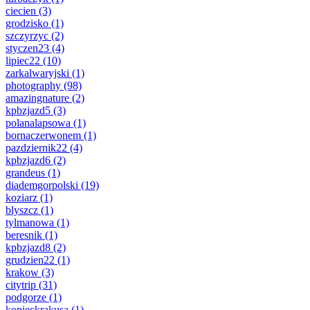
ciecien
(3)
grodzisko
(1)
szczyrzyc
(2)
styczen23
(4)
lipiec22
(10)
zarkalwaryjski
(1)
photography
(98)
amazingnature
(2)
kpbzjazd5
(3)
polanalapsowa
(1)
bornaczerwonem
(1)
pazdziernik22
(4)
kpbzjazd6
(2)
grandeus
(1)
diademgorpolski
(19)
koziarz
(1)
blyszcz
(1)
tylmanowa
(1)
beresnik
(1)
kpbzjazd8
(2)
grudzien22
(1)
krakow
(3)
citytrip
(31)
podgorze
(1)
kopieckrakusa
(1)