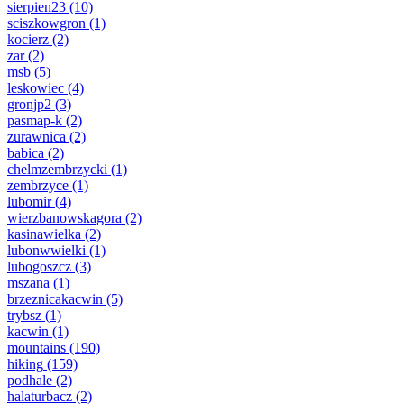
sierpien23
(10)
sciszkowgron
(1)
kocierz
(2)
zar
(2)
msb
(5)
leskowiec
(4)
gronjp2
(3)
pasmap-k
(2)
zurawnica
(2)
babica
(2)
chelmzembrzycki
(1)
zembrzyce
(1)
lubomir
(4)
wierzbanowskagora
(2)
kasinawielka
(2)
lubonwwielki
(1)
lubogoszcz
(3)
mszana
(1)
brzeznicakacwin
(5)
trybsz
(1)
kacwin
(1)
mountains
(190)
hiking
(159)
podhale
(2)
halaturbacz
(2)