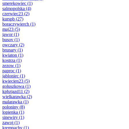
smerekowiec
(1)
salmopolska
(4)
czerwiec23
(2)
kurspb
(27)
boraczywierch
(1)
maj23
(5)
jawor
(1)
busov
(1)
owczary
(2)
brunary
(1)
kwiaton
(1)
kostrza
(1)
zezow
(1)
paproc
(1)
jabloniec
(1)
kwiecien23
(5)
goluszkowa
(1)
kpbzjazd11
(2)
wielkarawka
(2)
malarawka
(1)
poloniny
(8)
lopienka
(1)
sinewiry
(1)
zawoj
(1)
krempachy
(1)