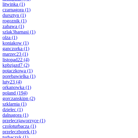
litwinka
(1)
czarnagora
(1)
dursztyn
(1)
rogoznik
(1)
zabawa
(1)
szlak3harnasi
(1)
olza
(1)
koniakow
(1)
ganczorka
(1)
marzec23
(1)
listopad22
(4)
kpbzjazd7
(2)
potaczkowa
(1)
porebawielka
(1)
luty23
(4)
orkanowka
(1)
poland
(194)
gorczanskipn
(2)
szklarnia
(1)
dzielec
(1)
dalnagora
(1)
przeleczjaworzyce
(1)
czoloturbacza
(1)
przeleczborek
(1)
turbaczyk
(1)