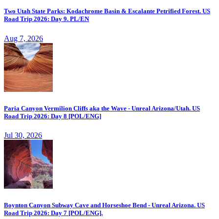
Two Utah State Parks: Kodachrome Basin & Escalante Petrified Forest. US
Road Trip 2026: Day 9. PL/EN
Aug 7, 2026
Paria Canyon Vermilion Cliffs aka the Wave - Unreal Arizona/Utah. US
Road Trip 2026: Day 8 [POL/ENG]
Jul 30, 2026
Boynton Canyon Subway Cave and Horseshoe Bend - Unreal Arizona. US
Road Trip 2026: Day 7 [POL/ENG].