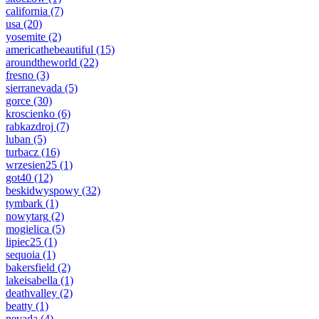
california
(7)
usa
(20)
yosemite
(2)
americathebeautiful
(15)
aroundtheworld
(22)
fresno
(3)
sierranevada
(5)
gorce
(30)
kroscienko
(6)
rabkazdroj
(7)
luban
(5)
turbacz
(16)
wrzesien25
(1)
got40
(12)
beskidwyspowy
(32)
tymbark
(1)
nowytarg
(2)
mogielica
(5)
lipiec25
(1)
sequoia
(1)
bakersfield
(2)
lakeisabella
(1)
deathvalley
(2)
beatty
(1)
nevada
(4)