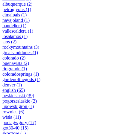
albuquerque
(2)
petroglyphs
(1)
elmalpais
(1)
navajoland
(1)
bandelier
(1)
vallescaldera
(1)
losalamos
(1)
taos
(2)
rockymountains
(3)
greatsanddunes
(1)
colorado
(2)
buenavista
(2)
riogrande
(1)
coloradosprings
(1)
gardenofthegods
(1)
denver
(1)
english
(65)
beskidslaski
(39)
pogorzeslaskie
(2)
lipowskigron
(1)
rownica
(6)
wisla
(11)
pociagwgory
(17)
got30-40
(15)
skoczow
(1)