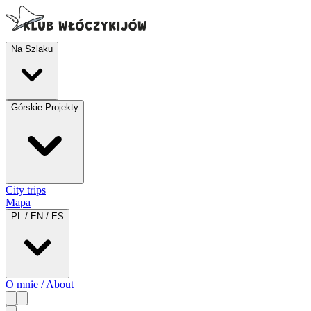
Na Szlaku
Górskie Projekty
City trips
Mapa
PL / EN / ES
O mnie / About