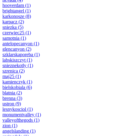
hooverdam
(1)
brightangel
(1)
karkonosze
(8)
karpacz
(2)
sniezka
(5)
czerwiec25
(1)
samotnia
(1)
antelopecanyon
(1)
glencanyon
(2)
szklarskaporeba
(1)
labskiszczyt
(1)
snieznekotly
(1)
szrenica
(2)
maj25
(1)
kamienczyk
(1)
bielskobiala
(6)
blatnia
(2)
brenna
(3)
ustron
(9)
lesnykosciol
(1)
monumentvalley
(1)
valleyofthegods
(1)
zion
(1)
angelslanding
(1)