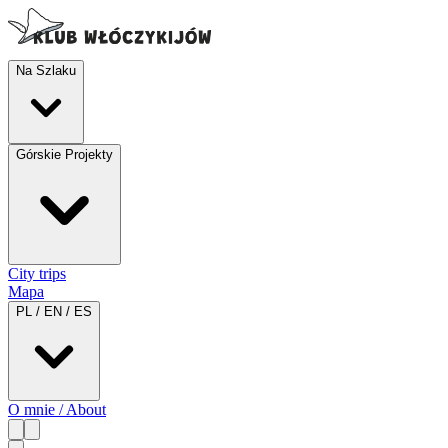
Na Szlaku
Górskie Projekty
City trips
Mapa
PL / EN / ES
O mnie / About