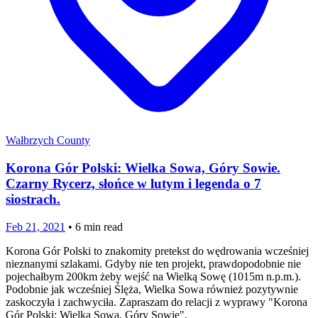
Wałbrzych County
Korona Gór Polski: Wielka Sowa, Góry Sowie.
Czarny Rycerz, słońce w lutym i legenda o 7
siostrach.
Feb 21, 2021
•
6
min read
Korona Gór Polski to znakomity pretekst do wędrowania wcześniej
nieznanymi szlakami. Gdyby nie ten projekt, prawdopodobnie nie
pojechałbym 200km żeby wejść na Wielką Sowę (1015m n.p.m.).
Podobnie jak wcześniej Ślęża, Wielka Sowa również pozytywnie
zaskoczyła i zachwyciła. Zapraszam do relacji z wyprawy "Korona
Gór Polski: Wielka Sowa, Góry Sowie".