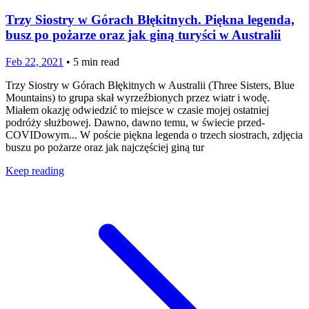
Trzy Siostry w Górach Błękitnych. Piękna legenda,
busz po pożarze oraz jak giną turyści w Australii
Feb 22, 2021
•
5
min read
Trzy Siostry w Górach Błękitnych w Australii (Three Sisters, Blue
Mountains) to grupa skał wyrzeźbionych przez wiatr i wodę.
Miałem okazję odwiedzić to miejsce w czasie mojej ostatniej
podróży służbowej. Dawno, dawno temu, w świecie przed-
COVIDowym... W poście piękna legenda o trzech siostrach, zdjęcia
buszu po pożarze oraz jak najczęściej giną tur
Keep reading