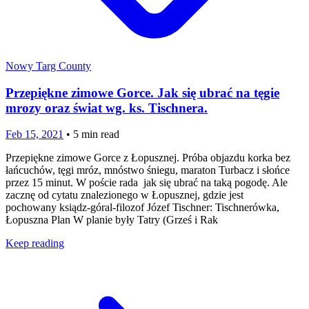
Nowy Targ County
Przepiękne zimowe Gorce. Jak się ubrać na tęgie
mrozy oraz świat wg. ks. Tischnera.
Feb 15, 2021
•
5
min read
Przepiękne zimowe Gorce z Łopusznej. Próba objazdu korka bez
łańcuchów, tęgi mróz, mnóstwo śniegu, maraton Turbacz i słońce
przez 15 minut. W poście rada jak się ubrać na taką pogodę. Ale
zacznę od cytatu znalezionego w Łopusznej, gdzie jest
pochowany ksiądz-góral-filozof Józef Tischner: Tischnerówka,
Łopuszna Plan W planie były Tatry (Grześ i Rak
Keep reading