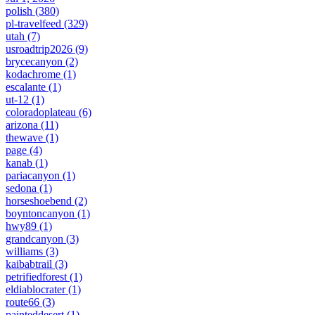
polish
(380)
pl-travelfeed
(329)
utah
(7)
usroadtrip2026
(9)
brycecanyon
(2)
kodachrome
(1)
escalante
(1)
ut-12
(1)
coloradoplateau
(6)
arizona
(11)
thewave
(1)
page
(4)
kanab
(1)
pariacanyon
(1)
sedona
(1)
horseshoebend
(2)
boyntoncanyon
(1)
hwy89
(1)
grandcanyon
(3)
williams
(3)
kaibabtrail
(3)
petrifiedforest
(1)
eldiablocrater
(1)
route66
(3)
painteddesert
(1)