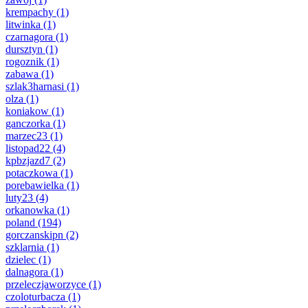
krempachy
(1)
litwinka
(1)
czarnagora
(1)
dursztyn
(1)
rogoznik
(1)
zabawa
(1)
szlak3harnasi
(1)
olza
(1)
koniakow
(1)
ganczorka
(1)
marzec23
(1)
listopad22
(4)
kpbzjazd7
(2)
potaczkowa
(1)
porebawielka
(1)
luty23
(4)
orkanowka
(1)
poland
(194)
gorczanskipn
(2)
szklarnia
(1)
dzielec
(1)
dalnagora
(1)
przeleczjaworzyce
(1)
czoloturbacza
(1)