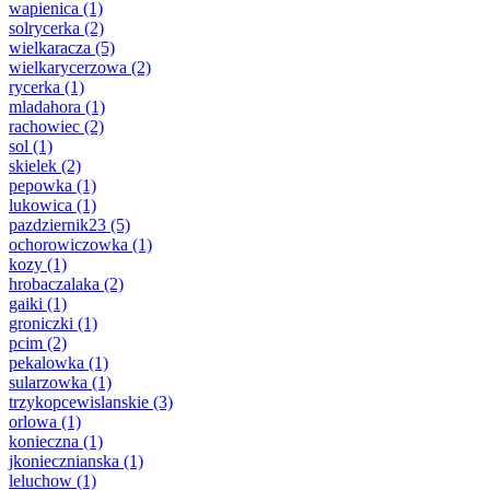
wapienica
(1)
solrycerka
(2)
wielkaracza
(5)
wielkarycerzowa
(2)
rycerka
(1)
mladahora
(1)
rachowiec
(2)
sol
(1)
skielek
(2)
pepowka
(1)
lukowica
(1)
pazdziernik23
(5)
ochorowiczowka
(1)
kozy
(1)
hrobaczalaka
(2)
gaiki
(1)
groniczki
(1)
pcim
(2)
pekalowka
(1)
sularzowka
(1)
trzykopcewislanskie
(3)
orlowa
(1)
konieczna
(1)
jkoniecznianska
(1)
leluchow
(1)