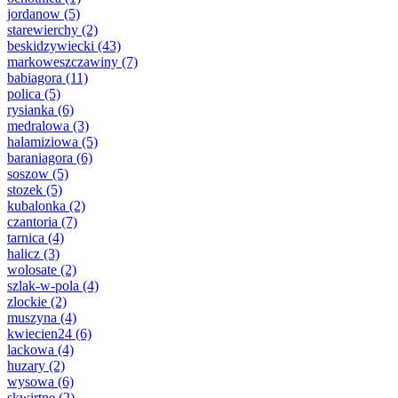
jordanow
(5)
starewierchy
(2)
beskidzywiecki
(43)
markoweszczawiny
(7)
babiagora
(11)
polica
(5)
rysianka
(6)
medralowa
(3)
halamiziowa
(5)
baraniagora
(6)
soszow
(5)
stozek
(5)
kubalonka
(2)
czantoria
(7)
tarnica
(4)
halicz
(3)
wolosate
(2)
szlak-w-pola
(4)
zlockie
(2)
muszyna
(4)
kwiecien24
(6)
lackowa
(4)
huzary
(2)
wysowa
(6)
skwirtne
(2)