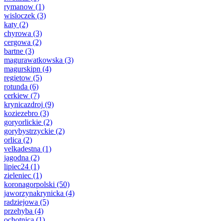
rymanow
(1)
wisloczek
(3)
katy
(2)
chyrowa
(3)
cergowa
(2)
bartne
(3)
magurawatkowska
(3)
magurskipn
(4)
regietow
(5)
rotunda
(6)
cerkiew
(7)
krynicazdroj
(9)
koziezebro
(3)
goryorlickie
(2)
gorybystrzyckie
(2)
orlica
(2)
velkadestna
(1)
jagodna
(2)
lipiec24
(1)
zieleniec
(1)
koronagorpolski
(50)
jaworzynakrynicka
(4)
radziejowa
(5)
przehyba
(4)
ochotnica
(1)