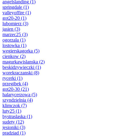
angelslanding
(1)
springdale
(1)
valleyoffire
(1)
got20-20
(1)
lubomierz
(3)
jasien
(3)
marzec25
(3)
ogorzala
(1)
lostowka
(1)
wegierskagorka
(5)
cienkow
(2)
magurkawislanska
(2)
beskidzywieczki
(1)
worekraczanski
(8)
rycerki
(1)
przegibek
(4)
got20-30
(21)
halarycerzowa
(5)
szyndzielnia
(4)
klimczok
(7)
luty25
(1)
bystraslaska
(1)
sudety
(12)
jesioniki
(3)
pradziad
(1)