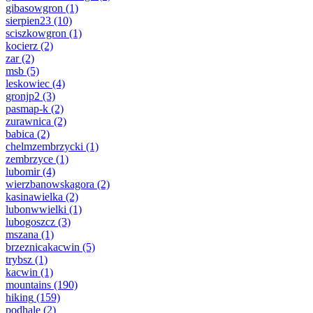
gibasowgron
(1)
sierpien23
(10)
sciszkowgron
(1)
kocierz
(2)
zar
(2)
msb
(5)
leskowiec
(4)
gronjp2
(3)
pasmap-k
(2)
zurawnica
(2)
babica
(2)
chelmzembrzycki
(1)
zembrzyce
(1)
lubomir
(4)
wierzbanowskagora
(2)
kasinawielka
(2)
lubonwwielki
(1)
lubogoszcz
(3)
mszana
(1)
brzeznicakacwin
(5)
trybsz
(1)
kacwin
(1)
mountains
(190)
hiking
(159)
podhale
(2)