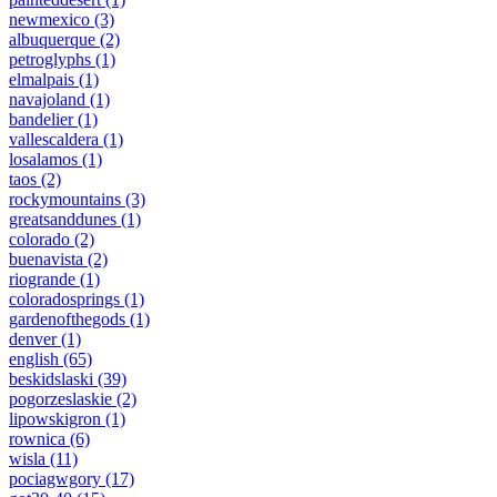
newmexico
(3)
albuquerque
(2)
petroglyphs
(1)
elmalpais
(1)
navajoland
(1)
bandelier
(1)
vallescaldera
(1)
losalamos
(1)
taos
(2)
rockymountains
(3)
greatsanddunes
(1)
colorado
(2)
buenavista
(2)
riogrande
(1)
coloradosprings
(1)
gardenofthegods
(1)
denver
(1)
english
(65)
beskidslaski
(39)
pogorzeslaskie
(2)
lipowskigron
(1)
rownica
(6)
wisla
(11)
pociagwgory
(17)