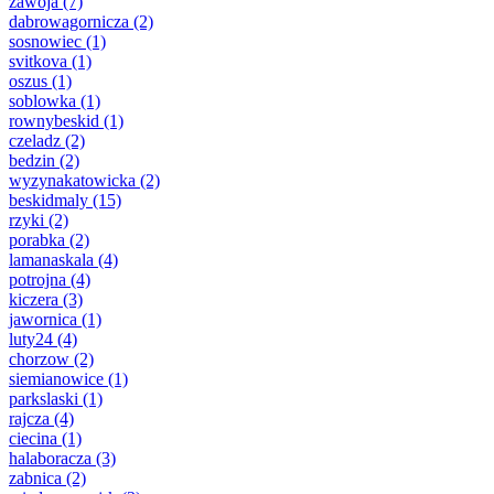
zawoja
(7)
dabrowagornicza
(2)
sosnowiec
(1)
svitkova
(1)
oszus
(1)
soblowka
(1)
rownybeskid
(1)
czeladz
(2)
bedzin
(2)
wyzynakatowicka
(2)
beskidmaly
(15)
rzyki
(2)
porabka
(2)
lamanaskala
(4)
potrojna
(4)
kiczera
(3)
jawornica
(1)
luty24
(4)
chorzow
(2)
siemianowice
(1)
parkslaski
(1)
rajcza
(4)
ciecina
(1)
halaboracza
(3)
zabnica
(2)