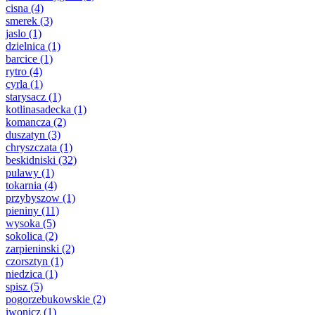
cisna
(4)
smerek
(3)
jaslo
(1)
dzielnica
(1)
barcice
(1)
rytro
(4)
cyrla
(1)
starysacz
(1)
kotlinasadecka
(1)
komancza
(2)
duszatyn
(3)
chryszczata
(1)
beskidniski
(32)
pulawy
(1)
tokarnia
(4)
przybyszow
(1)
pieniny
(11)
wysoka
(5)
sokolica
(2)
zarpieninski
(2)
czorsztyn
(1)
niedzica
(1)
spisz
(5)
pogorzebukowskie
(2)
iwonicz
(1)