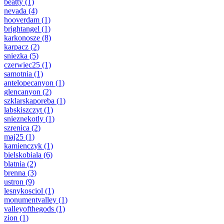
beatty
(1)
nevada
(4)
hooverdam
(1)
brightangel
(1)
karkonosze
(8)
karpacz
(2)
sniezka
(5)
czerwiec25
(1)
samotnia
(1)
antelopecanyon
(1)
glencanyon
(2)
szklarskaporeba
(1)
labskiszczyt
(1)
snieznekotly
(1)
szrenica
(2)
maj25
(1)
kamienczyk
(1)
bielskobiala
(6)
blatnia
(2)
brenna
(3)
ustron
(9)
lesnykosciol
(1)
monumentvalley
(1)
valleyofthegods
(1)
zion
(1)