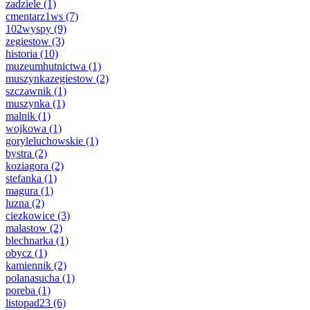
zadziele
(1)
cmentarz1ws
(7)
102wyspy
(9)
zegiestow
(3)
historia
(10)
muzeumhutnictwa
(1)
muszynkazegiestow
(2)
szczawnik
(1)
muszynka
(1)
malnik
(1)
wojkowa
(1)
goryleluchowskie
(1)
bystra
(2)
koziagora
(2)
stefanka
(1)
magura
(1)
luzna
(2)
ciezkowice
(3)
malastow
(2)
blechnarka
(1)
obycz
(1)
kamiennik
(2)
polanasucha
(1)
poreba
(1)
listopad23
(6)