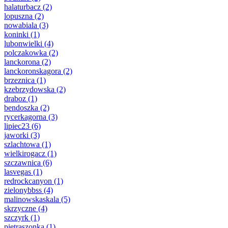
halaturbacz
(2)
lopuszna
(2)
nowabiala
(3)
koninki
(1)
lubonwielki
(4)
polczakowka
(2)
lanckorona
(2)
lanckoronskagora
(2)
brzeznica
(1)
kzebrzydowska
(2)
draboz
(1)
bendoszka
(2)
rycerkagorna
(3)
lipiec23
(6)
jaworki
(3)
szlachtowa
(1)
wielkirogacz
(1)
szczawnica
(6)
lasvegas
(1)
redrockcanyon
(1)
zielonybbss
(4)
malinowskaskala
(5)
skrzyczne
(4)
szczyrk
(1)
pietraszonka
(1)