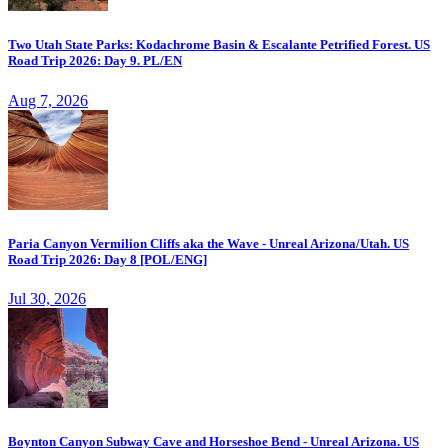
Two Utah State Parks: Kodachrome Basin & Escalante Petrified Forest. US
Road Trip 2026: Day 9. PL/EN
Aug 7, 2026
Paria Canyon Vermilion Cliffs aka the Wave - Unreal Arizona/Utah. US
Road Trip 2026: Day 8 [POL/ENG]
Jul 30, 2026
Boynton Canyon Subway Cave and Horseshoe Bend - Unreal Arizona. US