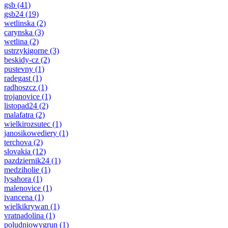
gsb
(41)
gsb24
(19)
wetlinska
(2)
carynska
(3)
wetlina
(2)
ustrzykigorne
(3)
beskidy-cz
(2)
pustevny
(1)
radegast
(1)
radhoszcz
(1)
trojanovice
(1)
listopad24
(2)
malafatra
(2)
wielkirozsutec
(1)
janosikowediery
(1)
terchova
(2)
slovakia
(12)
pazdziernik24
(1)
medziholie
(1)
lysahora
(1)
malenovice
(1)
ivancena
(1)
wielkikrywan
(1)
vratnadolina
(1)
poludniowygrun
(1)