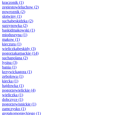
kraczonik
(1)
zegiestowleluchow
(2)
powroznik
(2)
slotwiny
(1)
suchabeskidzka
(2)
surzynowka
(2)
baskidmakowski
(1)
mioduszyna
(1)
makow
(1)
kieczura
(1)
wieliczkabeskidy
(3)
pogorzakarpackie
(14)
suchapolana
(2)
lysina
(3)
bania
(1)
krzywickagora
(1)
zebolowa
(1)
kiecka
(1)
hajdowka
(1)
pogorzewielickie
(4)
wieliczka
(1)
dobczyce
(1)
pogorzewisnickie
(1)
zamczysko
(1)
grotakomonieckiego
(1)