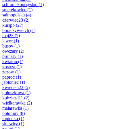
schroniskoprzyslop
(1)
smerekowiec
(1)
salmopolska
(4)
czerwiec23
(2)
kurspb
(27)
boraczywierch
(1)
maj23
(5)
jawor
(1)
busov
(1)
owczary
(2)
brunary
(1)
kwiaton
(1)
kostrza
(1)
zezow
(1)
paproc
(1)
jabloniec
(1)
kwiecien23
(5)
goluszkowa
(1)
kpbzjazd11
(2)
wielkarawka
(2)
malarawka
(1)
poloniny
(8)
lopienka
(1)
sinewiry
(1)
zawoj
(1)