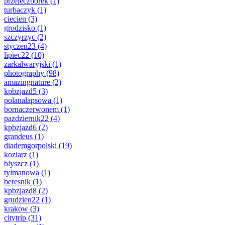
przeleczborek
(1)
turbaczyk
(1)
ciecien
(3)
grodzisko
(1)
szczyrzyc
(2)
styczen23
(4)
lipiec22
(10)
zarkalwaryjski
(1)
photography
(98)
amazingnature
(2)
kpbzjazd5
(3)
polanalapsowa
(1)
bornaczerwonem
(1)
pazdziernik22
(4)
kpbzjazd6
(2)
grandeus
(1)
diademgorpolski
(19)
koziarz
(1)
blyszcz
(1)
tylmanowa
(1)
beresnik
(1)
kpbzjazd8
(2)
grudzien22
(1)
krakow
(3)
citytrip
(31)