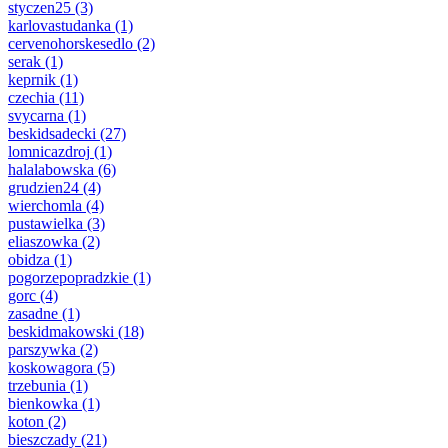
styczen25
(3)
karlovastudanka
(1)
cervenohorskesedlo
(2)
serak
(1)
keprnik
(1)
czechia
(11)
svycarna
(1)
beskidsadecki
(27)
lomnicazdroj
(1)
halalabowska
(6)
grudzien24
(4)
wierchomla
(4)
pustawielka
(3)
eliaszowka
(2)
obidza
(1)
pogorzepopradzkie
(1)
gorc
(4)
zasadne
(1)
beskidmakowski
(18)
parszywka
(2)
koskowagora
(5)
trzebunia
(1)
bienkowka
(1)
koton
(2)
bieszczady
(21)