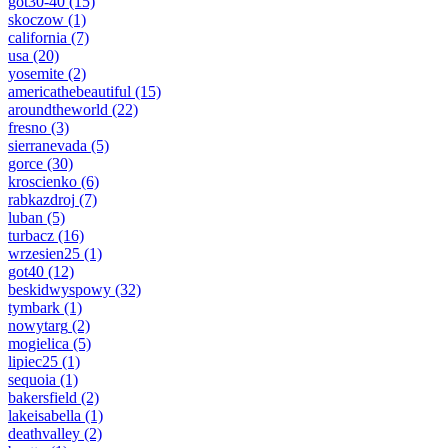
got30-40
(15)
skoczow
(1)
california
(7)
usa
(20)
yosemite
(2)
americathebeautiful
(15)
aroundtheworld
(22)
fresno
(3)
sierranevada
(5)
gorce
(30)
kroscienko
(6)
rabkazdroj
(7)
luban
(5)
turbacz
(16)
wrzesien25
(1)
got40
(12)
beskidwyspowy
(32)
tymbark
(1)
nowytarg
(2)
mogielica
(5)
lipiec25
(1)
sequoia
(1)
bakersfield
(2)
lakeisabella
(1)
deathvalley
(2)