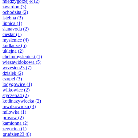
miedzygorzej-k
(2)
zwardon
(3)
ochodzita
(2)
istebna
(3)
lipnica
(1)
slanavoda
(2)
cieslar
(1)
myslenice
(4)
kudlacze
(5)
uklejna
(2)
chelmmyslenicki
(1)
wiezawidokowa
(5)
wrzesien23
(7)
dzialek
(2)
czupel
(3)
lodygowice
(1)
wilkowice
(2)
styczen24
(2)
kotlinazywiecka
(2)
mwilkowicka
(3)
milowka
(1)
prusow
(2)
kamionna
(2)
zegocina
(1)
grudzien23
(8)