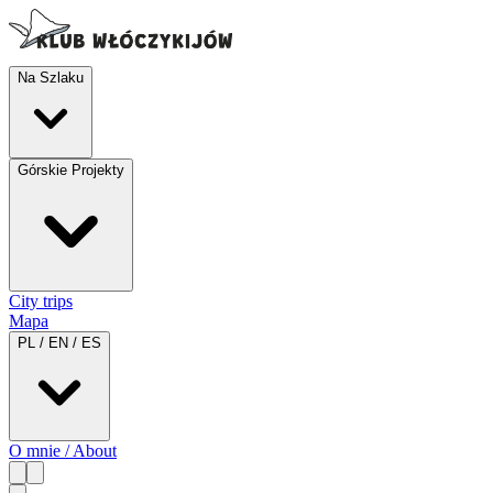
Na Szlaku
Górskie Projekty
City trips
Mapa
PL / EN / ES
O mnie / About