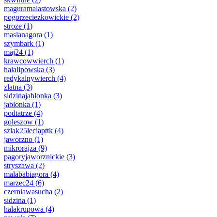
maguramalastowska
(2)
pogorzeciezkowickie
(2)
stroze
(1)
maslanagora
(1)
szymbark
(1)
maj24
(1)
krawcowwierch
(1)
halalipowska
(3)
redykalnywierch
(4)
zlatna
(3)
sidzinajablonka
(3)
jablonka
(1)
podtatrze
(4)
goleszow
(1)
szlak25leciapttk
(4)
jaworzno
(1)
mikrorajza
(9)
pagoryjaworznickie
(3)
stryszawa
(2)
malababiagora
(4)
marzec24
(6)
czerniawasucha
(2)
sidzina
(1)
halakrupowa
(4)