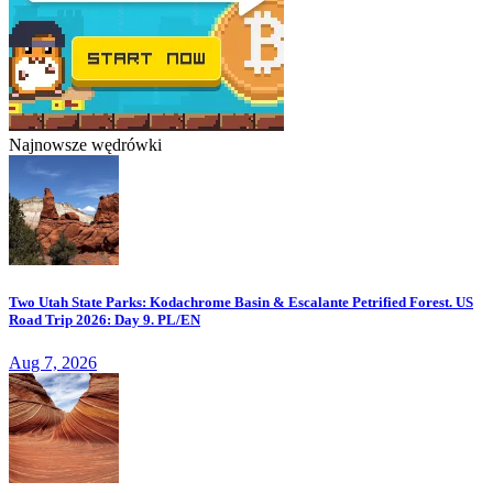
Najnowsze wędrówki
Two Utah State Parks: Kodachrome Basin & Escalante Petrified Forest. US
Road Trip 2026: Day 9. PL/EN
Aug 7, 2026