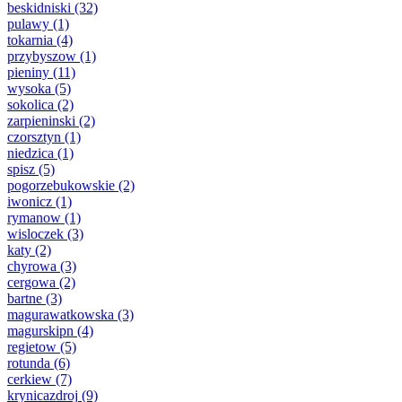
beskidniski
(32)
pulawy
(1)
tokarnia
(4)
przybyszow
(1)
pieniny
(11)
wysoka
(5)
sokolica
(2)
zarpieninski
(2)
czorsztyn
(1)
niedzica
(1)
spisz
(5)
pogorzebukowskie
(2)
iwonicz
(1)
rymanow
(1)
wisloczek
(3)
katy
(2)
chyrowa
(3)
cergowa
(2)
bartne
(3)
magurawatkowska
(3)
magurskipn
(4)
regietow
(5)
rotunda
(6)
cerkiew
(7)
krynicazdroj
(9)