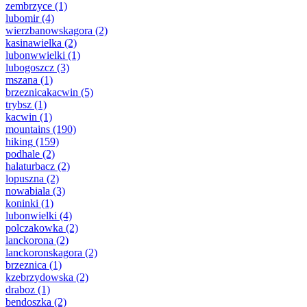
zembrzyce
(1)
lubomir
(4)
wierzbanowskagora
(2)
kasinawielka
(2)
lubonwwielki
(1)
lubogoszcz
(3)
mszana
(1)
brzeznicakacwin
(5)
trybsz
(1)
kacwin
(1)
mountains
(190)
hiking
(159)
podhale
(2)
halaturbacz
(2)
lopuszna
(2)
nowabiala
(3)
koninki
(1)
lubonwielki
(4)
polczakowka
(2)
lanckorona
(2)
lanckoronskagora
(2)
brzeznica
(1)
kzebrzydowska
(2)
draboz
(1)
bendoszka
(2)