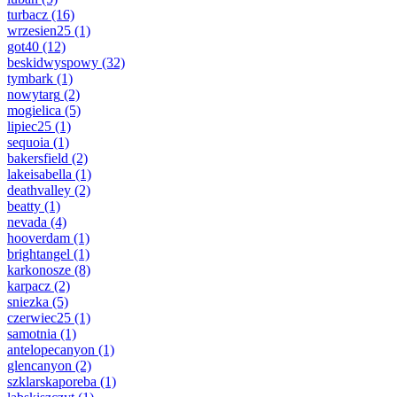
turbacz
(16)
wrzesien25
(1)
got40
(12)
beskidwyspowy
(32)
tymbark
(1)
nowytarg
(2)
mogielica
(5)
lipiec25
(1)
sequoia
(1)
bakersfield
(2)
lakeisabella
(1)
deathvalley
(2)
beatty
(1)
nevada
(4)
hooverdam
(1)
brightangel
(1)
karkonosze
(8)
karpacz
(2)
sniezka
(5)
czerwiec25
(1)
samotnia
(1)
antelopecanyon
(1)
glencanyon
(2)
szklarskaporeba
(1)