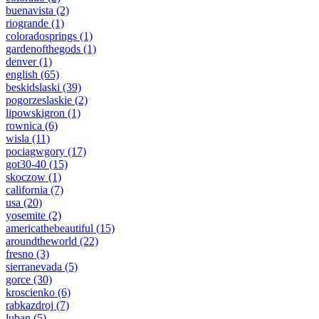
buenavista
(2)
riogrande
(1)
coloradosprings
(1)
gardenofthegods
(1)
denver
(1)
english
(65)
beskidslaski
(39)
pogorzeslaskie
(2)
lipowskigron
(1)
rownica
(6)
wisla
(11)
pociagwgory
(17)
got30-40
(15)
skoczow
(1)
california
(7)
usa
(20)
yosemite
(2)
americathebeautiful
(15)
aroundtheworld
(22)
fresno
(3)
sierranevada
(5)
gorce
(30)
kroscienko
(6)
rabkazdroj
(7)
luban
(5)