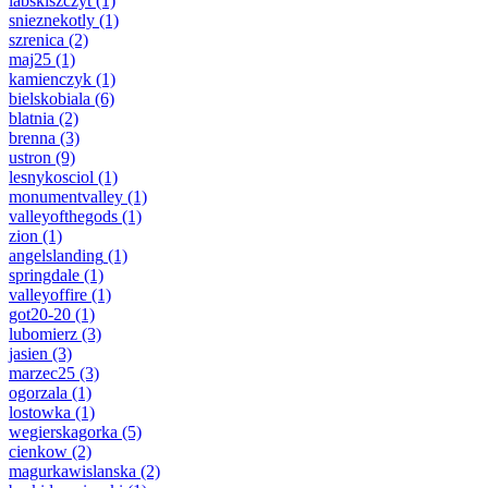
labskiszczyt
(1)
snieznekotly
(1)
szrenica
(2)
maj25
(1)
kamienczyk
(1)
bielskobiala
(6)
blatnia
(2)
brenna
(3)
ustron
(9)
lesnykosciol
(1)
monumentvalley
(1)
valleyofthegods
(1)
zion
(1)
angelslanding
(1)
springdale
(1)
valleyoffire
(1)
got20-20
(1)
lubomierz
(3)
jasien
(3)
marzec25
(3)
ogorzala
(1)
lostowka
(1)
wegierskagorka
(5)
cienkow
(2)
magurkawislanska
(2)