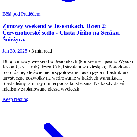
Bělá pod Pradědem
Zimowy weekend w Jesionikach. Dzień 2:
Červenohorské sedlo - Chata Jiřího na Šeráku.
Śnieżyca.
Jan 30, 2025
•
3
min read
Długi zimowy weekend w Jesionikach (konkretnie - pasmo Wysoki
Jesionik, cz. Hrubý Jeseník) był strzałem w dziesiątkę. Pogodowo
było różnie, ale świetnie przygotowane trasy i gęsta infrastruktura
turystyczna pozwoliły na wędrowanie w każdych warunkach.
Spędziliśmy tam trzy dni na początku stycznia. Na każdy dzień
mieliśmy zaplanowaną pieszą wycieczk
Keep reading