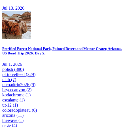
Jul 13, 2026
Petrified Forest National Park, Painted Desert and Meteor Crater, Arizona.
US Road Trip 2026: Day 5.
Jul 1, 2026
polish
(380)
pl-travelfeed
(329)
utah
(7)
usroadtrip2026
(9)
brycecanyon
(2)
kodachrome
(1)
escalante
(1)
ut-12
(1)
coloradoplateau
(6)
arizona
(11)
thewave
(1)
page
(4)