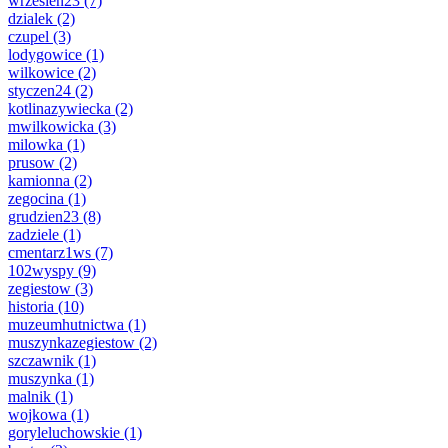
wrzesien23
(7)
dzialek
(2)
czupel
(3)
lodygowice
(1)
wilkowice
(2)
styczen24
(2)
kotlinazywiecka
(2)
mwilkowicka
(3)
milowka
(1)
prusow
(2)
kamionna
(2)
zegocina
(1)
grudzien23
(8)
zadziele
(1)
cmentarz1ws
(7)
102wyspy
(9)
zegiestow
(3)
historia
(10)
muzeumhutnictwa
(1)
muszynkazegiestow
(2)
szczawnik
(1)
muszynka
(1)
malnik
(1)
wojkowa
(1)
goryleluchowskie
(1)