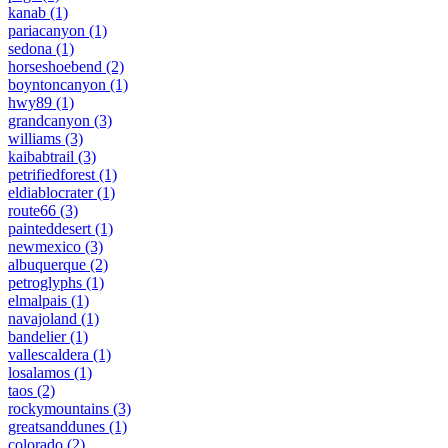
kanab
(1)
pariacanyon
(1)
sedona
(1)
horseshoebend
(2)
boyntoncanyon
(1)
hwy89
(1)
grandcanyon
(3)
williams
(3)
kaibabtrail
(3)
petrifiedforest
(1)
eldiablocrater
(1)
route66
(3)
painteddesert
(1)
newmexico
(3)
albuquerque
(2)
petroglyphs
(1)
elmalpais
(1)
navajoland
(1)
bandelier
(1)
vallescaldera
(1)
losalamos
(1)
taos
(2)
rockymountains
(3)
greatsanddunes
(1)
colorado
(2)