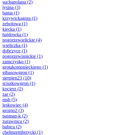
suchapolana
(2)
lysina
(3)
bania
(1)
krzywickagora
(1)
zebolowa
(1)
kiecka
(1)
hajdowka
(1)
pogorzewielickie
(4)
wieliczka
(1)
dobczyce
(1)
pogorzewisnickie
(1)
zamczysko
(1)
grotakomonieckiego
(1)
gibasowgron
(1)
sierpien23
(10)
sciszkowgron
(1)
kocierz
(2)
zar
(2)
msb
(5)
leskowiec
(4)
gronjp2
(3)
pasmap-k
(2)
zurawnica
(2)
babica
(2)
chelmzembrzycki
(1)