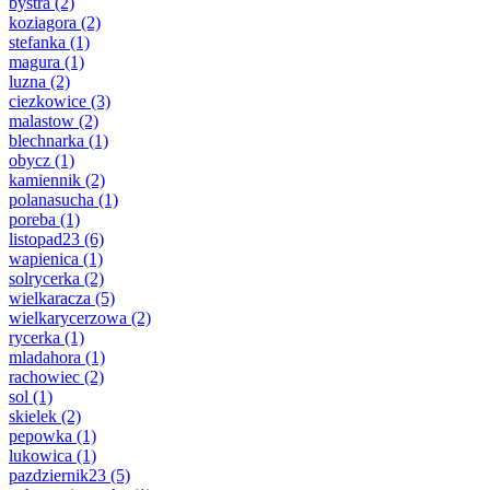
bystra
(2)
koziagora
(2)
stefanka
(1)
magura
(1)
luzna
(2)
ciezkowice
(3)
malastow
(2)
blechnarka
(1)
obycz
(1)
kamiennik
(2)
polanasucha
(1)
poreba
(1)
listopad23
(6)
wapienica
(1)
solrycerka
(2)
wielkaracza
(5)
wielkarycerzowa
(2)
rycerka
(1)
mladahora
(1)
rachowiec
(2)
sol
(1)
skielek
(2)
pepowka
(1)
lukowica
(1)
pazdziernik23
(5)