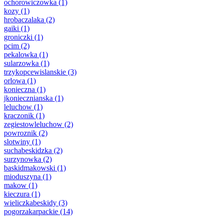
ochorowiczowka
(1)
kozy
(1)
hrobaczalaka
(2)
gaiki
(1)
groniczki
(1)
pcim
(2)
pekalowka
(1)
sularzowka
(1)
trzykopcewislanskie
(3)
orlowa
(1)
konieczna
(1)
jkoniecznianska
(1)
leluchow
(1)
kraczonik
(1)
zegiestowleluchow
(2)
powroznik
(2)
slotwiny
(1)
suchabeskidzka
(2)
surzynowka
(2)
baskidmakowski
(1)
mioduszyna
(1)
makow
(1)
kieczura
(1)
wieliczkabeskidy
(3)
pogorzakarpackie
(14)