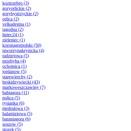
koziezebro
(3)
goryorlickie
(2)
gorybystrzyckie
(2)
orlica
(2)
velkadestna
(1)
jagodna
(2)
lipiec24
(1)
zieleniec
(1)
koronagorpolski
(50)
jaworzynakrynicka
(4)
radziejowa
(5)
przehyba
(4)
ochotnica
(1)
jordanow
(5)
starewierchy
(2)
beskidzywiecki
(43)
markoweszczawiny
(7)
babiagora
(11)
polica
(5)
rysianka
(6)
medralowa
(3)
halamiziowa
(5)
baraniagora
(6)
soszow
(5)
stozek
(5)