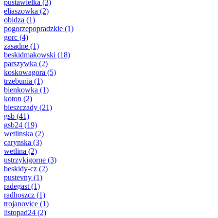
pustawielka
(3)
eliaszowka
(2)
obidza
(1)
pogorzepopradzkie
(1)
gorc
(4)
zasadne
(1)
beskidmakowski
(18)
parszywka
(2)
koskowagora
(5)
trzebunia
(1)
bienkowka
(1)
koton
(2)
bieszczady
(21)
gsb
(41)
gsb24
(19)
wetlinska
(2)
carynska
(3)
wetlina
(2)
ustrzykigorne
(3)
beskidy-cz
(2)
pustevny
(1)
radegast
(1)
radhoszcz
(1)
trojanovice
(1)
listopad24
(2)