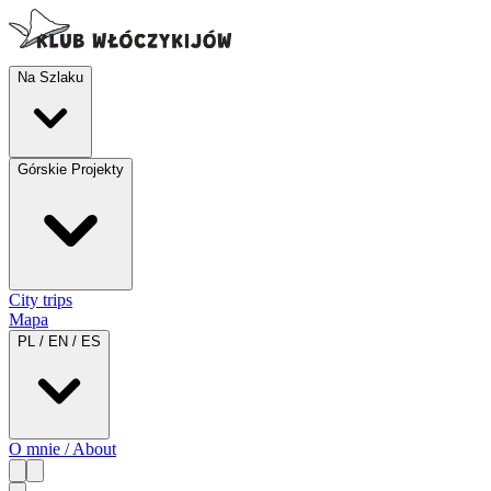
Na Szlaku
Górskie Projekty
City trips
Mapa
PL / EN / ES
O mnie / About