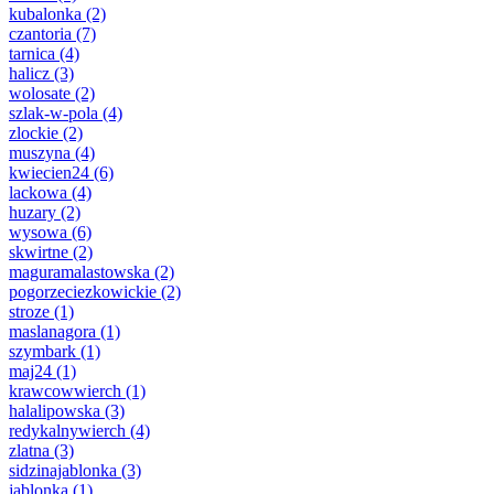
kubalonka
(2)
czantoria
(7)
tarnica
(4)
halicz
(3)
wolosate
(2)
szlak-w-pola
(4)
zlockie
(2)
muszyna
(4)
kwiecien24
(6)
lackowa
(4)
huzary
(2)
wysowa
(6)
skwirtne
(2)
maguramalastowska
(2)
pogorzeciezkowickie
(2)
stroze
(1)
maslanagora
(1)
szymbark
(1)
maj24
(1)
krawcowwierch
(1)
halalipowska
(3)
redykalnywierch
(4)
zlatna
(3)
sidzinajablonka
(3)
jablonka
(1)