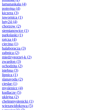
lamanaskala
(4)
potrojna
(4)
kiczera
(3)
jawornica
(1)
luty24
(4)
chorzow
(2)
siemianowice
(1)
parkslaski
(1)
rajcza
(4)
ciecina
(1)
halaboracza
(3)
zabnica
(2)
miedzygorzej-k
(2)
zwardon
(3)
ochodzita
(2)
istebna
(3)
lipnica
(1)
slanavoda
(2)
cieslar
(1)
myslenice
(4)
kudlacze
(5)
uklejna
(2)
chelmmyslenicki
(1)
wiezawidokowa
(5)