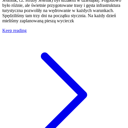
Jesionik, cz. Hrubý Jeseník) był strzałem w dziesiątkę. Pogodowo
było różnie, ale świetnie przygotowane trasy i gęsta infrastruktura
turystyczna pozwoliły na wędrowanie w każdych warunkach.
Spędziliśmy tam trzy dni na początku stycznia. Na każdy dzień
mieliśmy zaplanowaną pieszą wycieczk
Keep reading