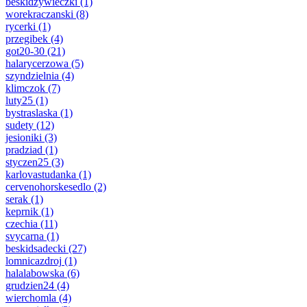
beskidzywieczki
(1)
worekraczanski
(8)
rycerki
(1)
przegibek
(4)
got20-30
(21)
halarycerzowa
(5)
szyndzielnia
(4)
klimczok
(7)
luty25
(1)
bystraslaska
(1)
sudety
(12)
jesioniki
(3)
pradziad
(1)
styczen25
(3)
karlovastudanka
(1)
cervenohorskesedlo
(2)
serak
(1)
keprnik
(1)
czechia
(11)
svycarna
(1)
beskidsadecki
(27)
lomnicazdroj
(1)
halalabowska
(6)
grudzien24
(4)
wierchomla
(4)