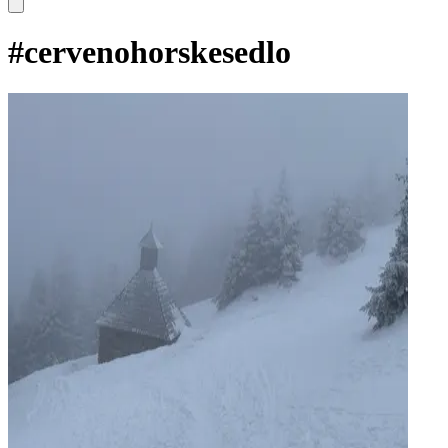
#
cervenohorskesedlo