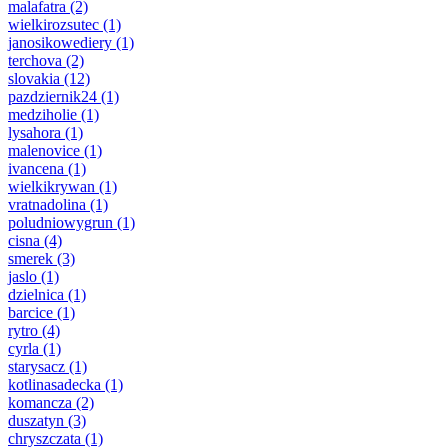
malafatra
(2)
wielkirozsutec
(1)
janosikowediery
(1)
terchova
(2)
slovakia
(12)
pazdziernik24
(1)
medziholie
(1)
lysahora
(1)
malenovice
(1)
ivancena
(1)
wielkikrywan
(1)
vratnadolina
(1)
poludniowygrun
(1)
cisna
(4)
smerek
(3)
jaslo
(1)
dzielnica
(1)
barcice
(1)
rytro
(4)
cyrla
(1)
starysacz
(1)
kotlinasadecka
(1)
komancza
(2)
duszatyn
(3)
chryszczata
(1)