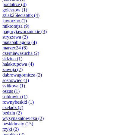
podtatrze
(4)
goleszow
(1)
szlak25leciapttk
(4)
jaworzno
(1)
mikrorajza
(9)
pagoryjaworznickie
(3)
stryszawa
(2)
malababiagora
(4)
marzec24
(6)
czerniawasucha
(2)
sidzina
(1)
halakrupowa
(4)
zawoja
(7)
dabrowagornicza
(2)
sosnowiec
(1)
svitkova
(1)
oszus
(1)
soblowka
(1)
rownybeskid
(1)
czeladz
(2)
bedzin
(2)
wyzynakatowicka
(2)
beskidmaly
(15)
rzyki
(2)
porabka
(2)