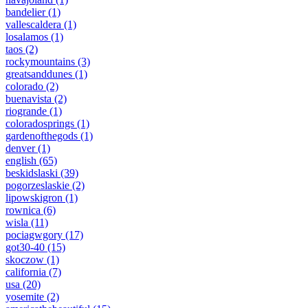
bandelier
(1)
vallescaldera
(1)
losalamos
(1)
taos
(2)
rockymountains
(3)
greatsanddunes
(1)
colorado
(2)
buenavista
(2)
riogrande
(1)
coloradosprings
(1)
gardenofthegods
(1)
denver
(1)
english
(65)
beskidslaski
(39)
pogorzeslaskie
(2)
lipowskigron
(1)
rownica
(6)
wisla
(11)
pociagwgory
(17)
got30-40
(15)
skoczow
(1)
california
(7)
usa
(20)
yosemite
(2)