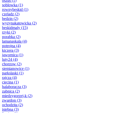
oszus
(1)
soblowka
(1)
rownybeskid
(1)
czeladz
(2)
bedzin
(2)
wyzynakatowicka
(2)
beskidmaly
(15)
rzyki
(2)
porabka
(2)
lamanaskala
(4)
potrojna
(4)
kiczera
(3)
jawornica
(1)
luty24
(4)
chorzow
(2)
siemianowice
(1)
parkslaski
(1)
rajcza
(4)
ciecina
(1)
halaboracza
(3)
zabnica
(2)
miedzygorzej-k
(2)
zwardon
(3)
ochodzita
(2)
istebna
(3)