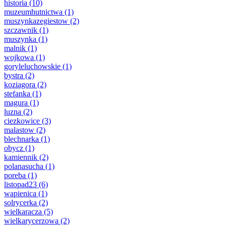
historia
(10)
muzeumhutnictwa
(1)
muszynkazegiestow
(2)
szczawnik
(1)
muszynka
(1)
malnik
(1)
wojkowa
(1)
goryleluchowskie
(1)
bystra
(2)
koziagora
(2)
stefanka
(1)
magura
(1)
luzna
(2)
ciezkowice
(3)
malastow
(2)
blechnarka
(1)
obycz
(1)
kamiennik
(2)
polanasucha
(1)
poreba
(1)
listopad23
(6)
wapienica
(1)
solrycerka
(2)
wielkaracza
(5)
wielkarycerzowa
(2)