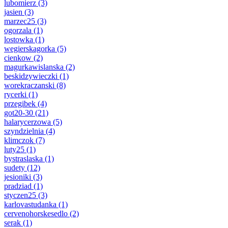
lubomierz
(3)
jasien
(3)
marzec25
(3)
ogorzala
(1)
lostowka
(1)
wegierskagorka
(5)
cienkow
(2)
magurkawislanska
(2)
beskidzywieczki
(1)
worekraczanski
(8)
rycerki
(1)
przegibek
(4)
got20-30
(21)
halarycerzowa
(5)
szyndzielnia
(4)
klimczok
(7)
luty25
(1)
bystraslaska
(1)
sudety
(12)
jesioniki
(3)
pradziad
(1)
styczen25
(3)
karlovastudanka
(1)
cervenohorskesedlo
(2)
serak
(1)