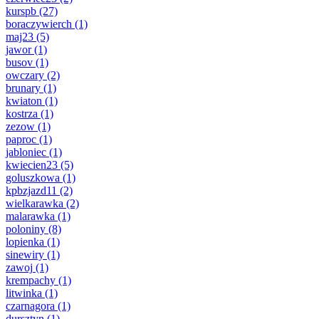
kurspb
(27)
boraczywierch
(1)
maj23
(5)
jawor
(1)
busov
(1)
owczary
(2)
brunary
(1)
kwiaton
(1)
kostrza
(1)
zezow
(1)
paproc
(1)
jabloniec
(1)
kwiecien23
(5)
goluszkowa
(1)
kpbzjazd11
(2)
wielkarawka
(2)
malarawka
(1)
poloniny
(8)
lopienka
(1)
sinewiry
(1)
zawoj
(1)
krempachy
(1)
litwinka
(1)
czarnagora
(1)
dursztyn
(1)