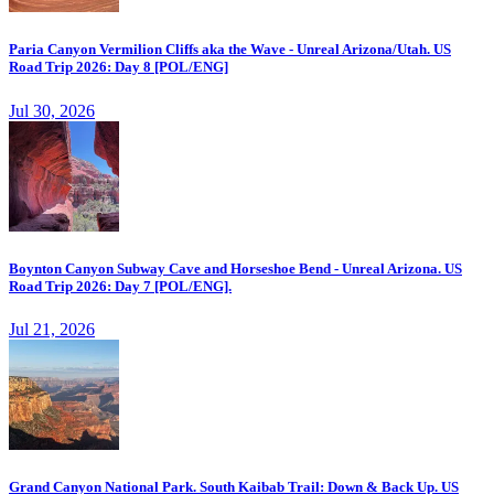
Paria Canyon Vermilion Cliffs aka the Wave - Unreal Arizona/Utah. US
Road Trip 2026: Day 8 [POL/ENG]
Jul 30, 2026
Boynton Canyon Subway Cave and Horseshoe Bend - Unreal Arizona. US
Road Trip 2026: Day 7 [POL/ENG].
Jul 21, 2026
Grand Canyon National Park. South Kaibab Trail: Down & Back Up. US