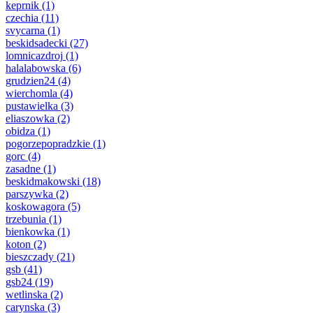
keprnik
(1)
czechia
(11)
svycarna
(1)
beskidsadecki
(27)
lomnicazdroj
(1)
halalabowska
(6)
grudzien24
(4)
wierchomla
(4)
pustawielka
(3)
eliaszowka
(2)
obidza
(1)
pogorzepopradzkie
(1)
gorc
(4)
zasadne
(1)
beskidmakowski
(18)
parszywka
(2)
koskowagora
(5)
trzebunia
(1)
bienkowka
(1)
koton
(2)
bieszczady
(21)
gsb
(41)
gsb24
(19)
wetlinska
(2)
carynska
(3)