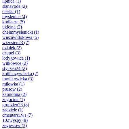
lipnica
(1)
slanavoda
(2)
cieslar
(1)
myslenice
(4)
kudlacze
(5)
uklejna
(2)
chelmmyslenicki
(1)
wiezawidokowa
(5)
wrzesien23
(7)
dzialek
(2)
czupel
(3)
lodygowice
(1)
wilkowice
(2)
styczen24
(2)
kotlinazywiecka
(2)
mwilkowicka
(3)
milowka
(1)
prusow
(2)
kamionna
(2)
zegocina
(1)
grudzien23
(8)
zadziele
(1)
cmentarz1ws
(7)
102wyspy
(9)
zegiestow
(3)