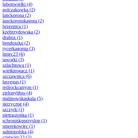
lubonwielki
(4)
polczakowka
(2)
lanckorona
(2)
lanckoronskagora
(2)
brzeznica
(1)
kzebrzydowska
(2)
draboz
(1)
bendoszka
(2)
rycerkagorna
(3)
lipiec23
(6)
jaworki
(3)
szlachtowa
(1)
wielkirogacz
(1)
szczawnica
(6)
lasvegas
(1)
redrockcanyon
(1)
zielonybbss
(4)
malinowskaskala
(5)
skrzyczne
(4)
szczyrk
(1)
pietraszonka
(1)
schroniskoprzyslop
(1)
smerekowiec
(1)
salmopolska
(4)
czerwiec23
(2)