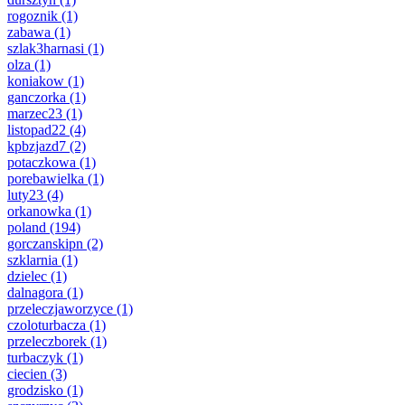
rogoznik
(1)
zabawa
(1)
szlak3harnasi
(1)
olza
(1)
koniakow
(1)
ganczorka
(1)
marzec23
(1)
listopad22
(4)
kpbzjazd7
(2)
potaczkowa
(1)
porebawielka
(1)
luty23
(4)
orkanowka
(1)
poland
(194)
gorczanskipn
(2)
szklarnia
(1)
dzielec
(1)
dalnagora
(1)
przeleczjaworzyce
(1)
czoloturbacza
(1)
przeleczborek
(1)
turbaczyk
(1)
ciecien
(3)
grodzisko
(1)