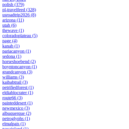
polish
(379)
pl-travelfeed
(328)
usroadtrip2026
(8)
arizona
(11)
utah
(6)
thewave
(1)
coloradoplateau
(5)
page
(4)
kanab
(1)
pariacanyon
(1)
sedona
(1)
horseshoebend
(2)
boyntoncanyon
(1)
grandcanyon
(3)
williams
(3)
kaibabtrail
(3)
petrifiedforest
(1)
eldiablocrater
(1)
route66
(3)
painteddesert
(1)
newmexico
(3)
albuquerque
(2)
petroglyphs
(1)
elmalpais
(1)
navajoland
(1)