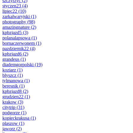
szczyrzyc
(2)
styczen23
(4)
lipiec22
(10)
zarkalwaryjski
(1)
photography
(98)
amazingnature
(2)
kpbzjazd5
(3)
polanalapsowa
(1)
bornaczerwonem
(1)
pazdziernik22
(4)
kpbzjazd6
(2)
grandeus
(1)
diademgorpolski
(19)
koziarz
(1)
blyszcz
(1)
tylmanowa
(1)
beresnik
(1)
kpbzjazd8
(2)
grudzien22
(1)
krakow
(3)
citytrip
(31)
podgorze
(1)
kopieckrakusa
(1)
plaszow
(1)
jaworz
(2)