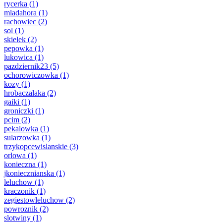
rycerka
(1)
mladahora
(1)
rachowiec
(2)
sol
(1)
skielek
(2)
pepowka
(1)
lukowica
(1)
pazdziernik23
(5)
ochorowiczowka
(1)
kozy
(1)
hrobaczalaka
(2)
gaiki
(1)
groniczki
(1)
pcim
(2)
pekalowka
(1)
sularzowka
(1)
trzykopcewislanskie
(3)
orlowa
(1)
konieczna
(1)
jkoniecznianska
(1)
leluchow
(1)
kraczonik
(1)
zegiestowleluchow
(2)
powroznik
(2)
slotwiny
(1)