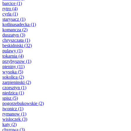
barcice
(1)
rytro
(4)
cyrla
(1)
starysacz
(1)
kotlinasadecka
(1)
komancza
(2)
duszatyn
(3)
chryszczata
(1)
beskidniski
(32)
pulawy
(1)
tokarnia
(4)
przybyszow
(1)
pieniny
(11)
wysoka
(5)
sokolica
(2)
zarpieninski
(2)
czorsztyn
(1)
niedzica
(1)
spisz
(5)
pogorzebukowskie
(2)
iwonicz
(1)
rymanow
(1)
wisloczek
(3)
katy
(2)
chyrowa
(3)