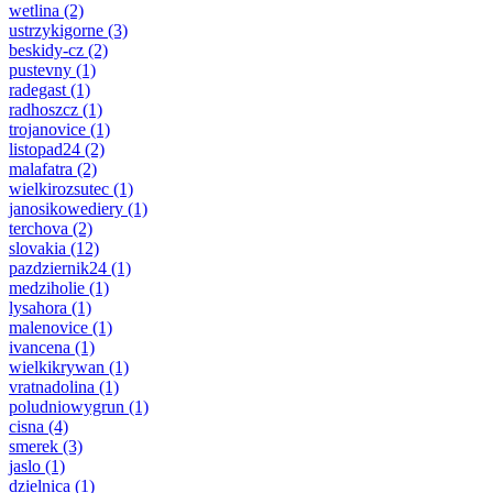
wetlina
(2)
ustrzykigorne
(3)
beskidy-cz
(2)
pustevny
(1)
radegast
(1)
radhoszcz
(1)
trojanovice
(1)
listopad24
(2)
malafatra
(2)
wielkirozsutec
(1)
janosikowediery
(1)
terchova
(2)
slovakia
(12)
pazdziernik24
(1)
medziholie
(1)
lysahora
(1)
malenovice
(1)
ivancena
(1)
wielkikrywan
(1)
vratnadolina
(1)
poludniowygrun
(1)
cisna
(4)
smerek
(3)
jaslo
(1)
dzielnica
(1)