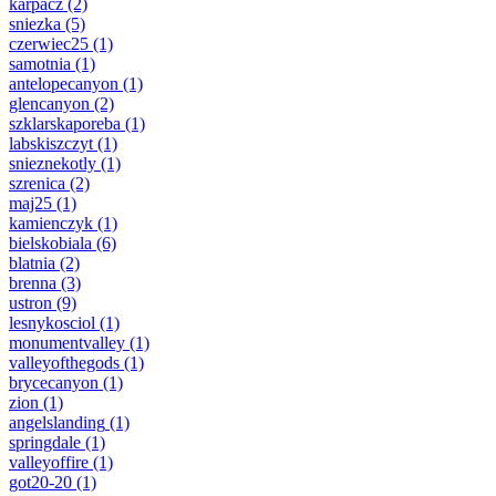
karpacz
(2)
sniezka
(5)
czerwiec25
(1)
samotnia
(1)
antelopecanyon
(1)
glencanyon
(2)
szklarskaporeba
(1)
labskiszczyt
(1)
snieznekotly
(1)
szrenica
(2)
maj25
(1)
kamienczyk
(1)
bielskobiala
(6)
blatnia
(2)
brenna
(3)
ustron
(9)
lesnykosciol
(1)
monumentvalley
(1)
valleyofthegods
(1)
brycecanyon
(1)
zion
(1)
angelslanding
(1)
springdale
(1)
valleyoffire
(1)
got20-20
(1)