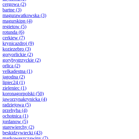
cergowa
(2)
bartne
(3)
magurawatkowska
(3)
magurskipn
(4)
regietow
(5)
rotunda
(6)
cerkiew
(7)
krynicazdroj
(9)
koziezebro
(3)
goryorlickie
(2)
gorybystrzyckie
(2)
orlica
(2)
velkadestna
(1)
jagodna
(2)
lipiec24
(1)
zieleniec
(1)
koronagorpolski
(50)
jaworzynakrynicka
(4)
radziejowa
(5)
przehyba
(4)
ochotnica
(1)
jordanow
(5)
starewierchy
(2)
beskidzywiecki
(43)
markoweszczawiny
(7)