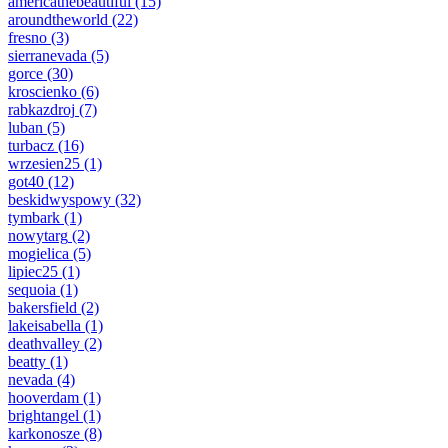
americathebeautiful
(15)
aroundtheworld
(22)
fresno
(3)
sierranevada
(5)
gorce
(30)
kroscienko
(6)
rabkazdroj
(7)
luban
(5)
turbacz
(16)
wrzesien25
(1)
got40
(12)
beskidwyspowy
(32)
tymbark
(1)
nowytarg
(2)
mogielica
(5)
lipiec25
(1)
sequoia
(1)
bakersfield
(2)
lakeisabella
(1)
deathvalley
(2)
beatty
(1)
nevada
(4)
hooverdam
(1)
brightangel
(1)
karkonosze
(8)