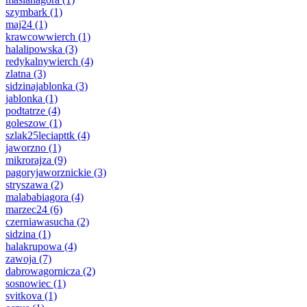
szymbark
(1)
maj24
(1)
krawcowwierch
(1)
halalipowska
(3)
redykalnywierch
(4)
zlatna
(3)
sidzinajablonka
(3)
jablonka
(1)
podtatrze
(4)
goleszow
(1)
szlak25leciapttk
(4)
jaworzno
(1)
mikrorajza
(9)
pagoryjaworznickie
(3)
stryszawa
(2)
malababiagora
(4)
marzec24
(6)
czerniawasucha
(2)
sidzina
(1)
halakrupowa
(4)
zawoja
(7)
dabrowagornicza
(2)
sosnowiec
(1)
svitkova
(1)