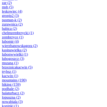
zar
(2)
msb
(5)
leskowiec
(4)
gronjp2
(3)
pasmap-k
(2)
zurawnica
(2)
babica
(2)
chelmzembrzycki
(1)
zembrzyce
(1)
lubomir
(4)
wierzbanowskagora
(2)
kasinawielka
(2)
lubonwwielki
(1)
lubogoszcz
(3)
mszana
(1)
brzeznicakacwin
(5)
trybsz
(1)
kacwin
(1)
mountains
(190)
hiking
(159)
podhale
(2)
halaturbacz
(2)
lopuszna
(2)
nowabiala
(3)
koninki
(1)