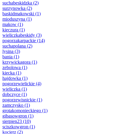
suchabeskidzka
(2)
surzynowka
(2)
baskidmakowski
(1)
mioduszyna
(1)
makow
(1)
kieczura
(1)
wieliczkabeskidy
(3)
pogorzakarpackie
(14)
suchapolana
(2)
lysina
(3)
bania
(1)
krzywickagora
(1)
zebolowa
(1)
kiecka
(1)
hajdowka
(1)
pogorzewielickie
(4)
wieliczka
(1)
dobczyce
(1)
pogorzewisnickie
(1)
zamczysko
(1)
grotakomonieckiego
(1)
gibasowgron
(1)
sierpien23
(10)
sciszkowgron
(1)
kocierz
(2)