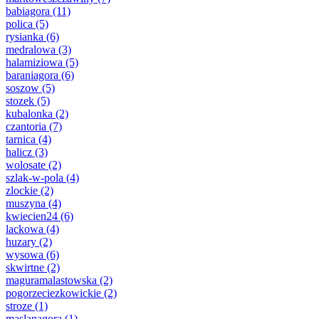
babiagora
(11)
polica
(5)
rysianka
(6)
medralowa
(3)
halamiziowa
(5)
baraniagora
(6)
soszow
(5)
stozek
(5)
kubalonka
(2)
czantoria
(7)
tarnica
(4)
halicz
(3)
wolosate
(2)
szlak-w-pola
(4)
zlockie
(2)
muszyna
(4)
kwiecien24
(6)
lackowa
(4)
huzary
(2)
wysowa
(6)
skwirtne
(2)
maguramalastowska
(2)
pogorzeciezkowickie
(2)
stroze
(1)
maslanagora
(1)