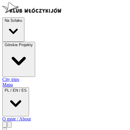
Na Szlaku
Górskie Projekty
City trips
Mapa
PL / EN / ES
O mnie / About