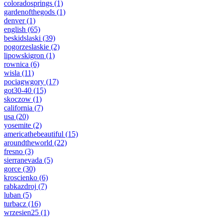
coloradosprings
(1)
gardenofthegods
(1)
denver
(1)
english
(65)
beskidslaski
(39)
pogorzeslaskie
(2)
lipowskigron
(1)
rownica
(6)
wisla
(11)
pociagwgory
(17)
got30-40
(15)
skoczow
(1)
california
(7)
usa
(20)
yosemite
(2)
americathebeautiful
(15)
aroundtheworld
(22)
fresno
(3)
sierranevada
(5)
gorce
(30)
kroscienko
(6)
rabkazdroj
(7)
luban
(5)
turbacz
(16)
wrzesien25
(1)