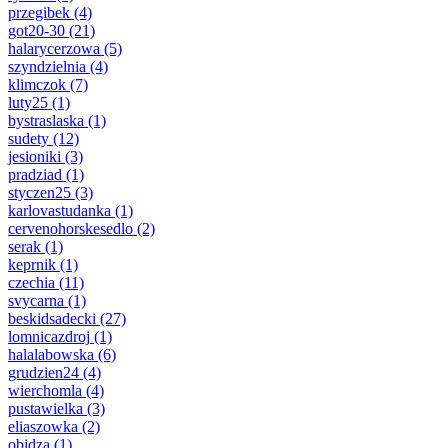
przegibek
(4)
got20-30
(21)
halarycerzowa
(5)
szyndzielnia
(4)
klimczok
(7)
luty25
(1)
bystraslaska
(1)
sudety
(12)
jesioniki
(3)
pradziad
(1)
styczen25
(3)
karlovastudanka
(1)
cervenohorskesedlo
(2)
serak
(1)
keprnik
(1)
czechia
(11)
svycarna
(1)
beskidsadecki
(27)
lomnicazdroj
(1)
halalabowska
(6)
grudzien24
(4)
wierchomla
(4)
pustawielka
(3)
eliaszowka
(2)
obidza
(1)