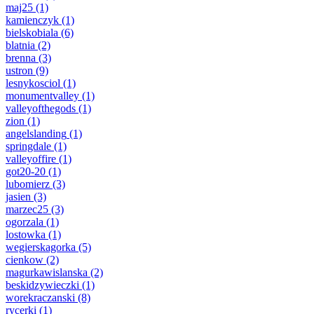
maj25
(1)
kamienczyk
(1)
bielskobiala
(6)
blatnia
(2)
brenna
(3)
ustron
(9)
lesnykosciol
(1)
monumentvalley
(1)
valleyofthegods
(1)
zion
(1)
angelslanding
(1)
springdale
(1)
valleyoffire
(1)
got20-20
(1)
lubomierz
(3)
jasien
(3)
marzec25
(3)
ogorzala
(1)
lostowka
(1)
wegierskagorka
(5)
cienkow
(2)
magurkawislanska
(2)
beskidzywieczki
(1)
worekraczanski
(8)
rycerki
(1)