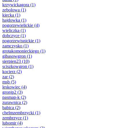
krzywickagora
(1)
zebolowa
(1)
kiecka
(1)
hajdowka
(1)
pogorzewielickie
(4)
wieliczka
(1)
dobczyce
(1)
pogorzewisnickie
(1)
zamczysko
(1)
grotakomonieckiego
(1)
gibasowgron
(1)
sierpien23
(10)
sciszkowgron
(1)
kocierz
(2)
zar
(2)
msb
(5)
leskowiec
(4)
gronjp2
(3)
pasmap-k
(2)
zurawnica
(2)
babica
(2)
chelmzembrzycki
(1)
zembrzyce
(1)
lubomir
(4)