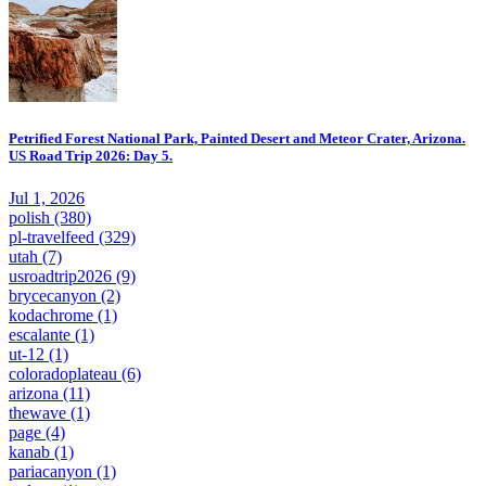
Petrified Forest National Park, Painted Desert and Meteor Crater, Arizona.
US Road Trip 2026: Day 5.
Jul 1, 2026
polish
(380)
pl-travelfeed
(329)
utah
(7)
usroadtrip2026
(9)
brycecanyon
(2)
kodachrome
(1)
escalante
(1)
ut-12
(1)
coloradoplateau
(6)
arizona
(11)
thewave
(1)
page
(4)
kanab
(1)
pariacanyon
(1)