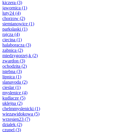
kiczera
(3)
jawornica
(1)
luty24
(4)
chorzow
(2)
siemianowice
(1)
parkslaski
(1)
rajcza
(4)
ciecina
(1)
halaboracza
(3)
zabnica
(2)
miedzygorzej-k
(2)
zwardon
(3)
ochodzita
(2)
istebna
(3)
lipnica
(1)
slanavoda
(2)
cieslar
(1)
myslenice
(4)
kudlacze
(5)
uklejna
(2)
chelmmyslenicki
(1)
wiezawidokowa
(5)
wrzesien23
(7)
dzialek
(2)
czupel
(3)