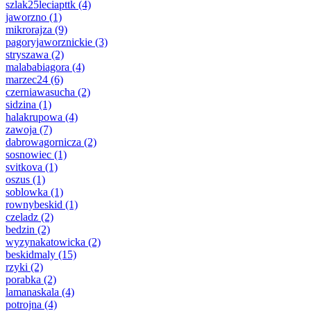
szlak25leciapttk
(4)
jaworzno
(1)
mikrorajza
(9)
pagoryjaworznickie
(3)
stryszawa
(2)
malababiagora
(4)
marzec24
(6)
czerniawasucha
(2)
sidzina
(1)
halakrupowa
(4)
zawoja
(7)
dabrowagornicza
(2)
sosnowiec
(1)
svitkova
(1)
oszus
(1)
soblowka
(1)
rownybeskid
(1)
czeladz
(2)
bedzin
(2)
wyzynakatowicka
(2)
beskidmaly
(15)
rzyki
(2)
porabka
(2)
lamanaskala
(4)
potrojna
(4)