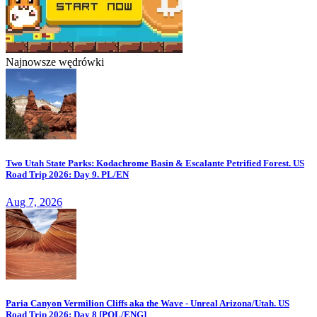
Najnowsze wędrówki
Two Utah State Parks: Kodachrome Basin & Escalante Petrified Forest. US
Road Trip 2026: Day 9. PL/EN
Aug 7, 2026
Paria Canyon Vermilion Cliffs aka the Wave - Unreal Arizona/Utah. US
Road Trip 2026: Day 8 [POL/ENG]