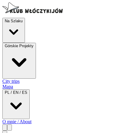
Na Szlaku
Górskie Projekty
City trips
Mapa
PL / EN / ES
O mnie / About