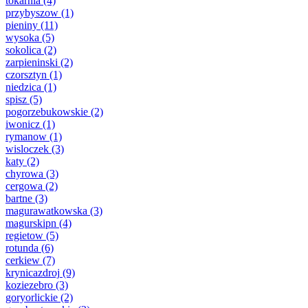
tokarnia
(4)
przybyszow
(1)
pieniny
(11)
wysoka
(5)
sokolica
(2)
zarpieninski
(2)
czorsztyn
(1)
niedzica
(1)
spisz
(5)
pogorzebukowskie
(2)
iwonicz
(1)
rymanow
(1)
wisloczek
(3)
katy
(2)
chyrowa
(3)
cergowa
(2)
bartne
(3)
magurawatkowska
(3)
magurskipn
(4)
regietow
(5)
rotunda
(6)
cerkiew
(7)
krynicazdroj
(9)
koziezebro
(3)
goryorlickie
(2)