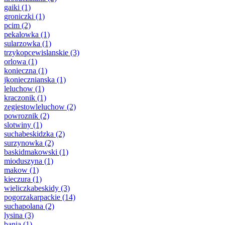
gaiki
(1)
groniczki
(1)
pcim
(2)
pekalowka
(1)
sularzowka
(1)
trzykopcewislanskie
(3)
orlowa
(1)
konieczna
(1)
jkoniecznianska
(1)
leluchow
(1)
kraczonik
(1)
zegiestowleluchow
(2)
powroznik
(2)
slotwiny
(1)
suchabeskidzka
(2)
surzynowka
(2)
baskidmakowski
(1)
mioduszyna
(1)
makow
(1)
kieczura
(1)
wieliczkabeskidy
(3)
pogorzakarpackie
(14)
suchapolana
(2)
lysina
(3)
bania
(1)