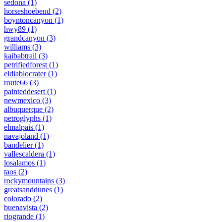
sedona
(1)
horseshoebend
(2)
boyntoncanyon
(1)
hwy89
(1)
grandcanyon
(3)
williams
(3)
kaibabtrail
(3)
petrifiedforest
(1)
eldiablocrater
(1)
route66
(3)
painteddesert
(1)
newmexico
(3)
albuquerque
(2)
petroglyphs
(1)
elmalpais
(1)
navajoland
(1)
bandelier
(1)
vallescaldera
(1)
losalamos
(1)
taos
(2)
rockymountains
(3)
greatsanddunes
(1)
colorado
(2)
buenavista
(2)
riogrande
(1)