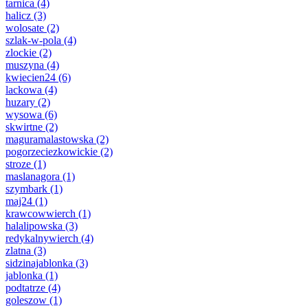
tarnica
(4)
halicz
(3)
wolosate
(2)
szlak-w-pola
(4)
zlockie
(2)
muszyna
(4)
kwiecien24
(6)
lackowa
(4)
huzary
(2)
wysowa
(6)
skwirtne
(2)
maguramalastowska
(2)
pogorzeciezkowickie
(2)
stroze
(1)
maslanagora
(1)
szymbark
(1)
maj24
(1)
krawcowwierch
(1)
halalipowska
(3)
redykalnywierch
(4)
zlatna
(3)
sidzinajablonka
(3)
jablonka
(1)
podtatrze
(4)
goleszow
(1)