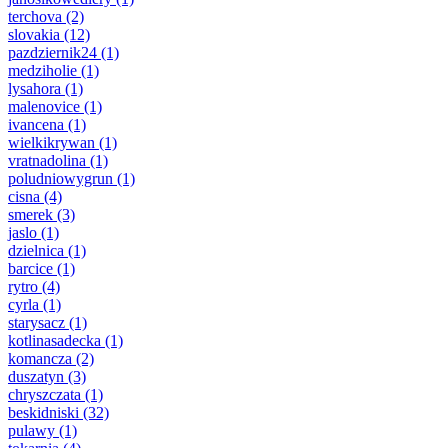
terchova
(2)
slovakia
(12)
pazdziernik24
(1)
medziholie
(1)
lysahora
(1)
malenovice
(1)
ivancena
(1)
wielkikrywan
(1)
vratnadolina
(1)
poludniowygrun
(1)
cisna
(4)
smerek
(3)
jaslo
(1)
dzielnica
(1)
barcice
(1)
rytro
(4)
cyrla
(1)
starysacz
(1)
kotlinasadecka
(1)
komancza
(2)
duszatyn
(3)
chryszczata
(1)
beskidniski
(32)
pulawy
(1)