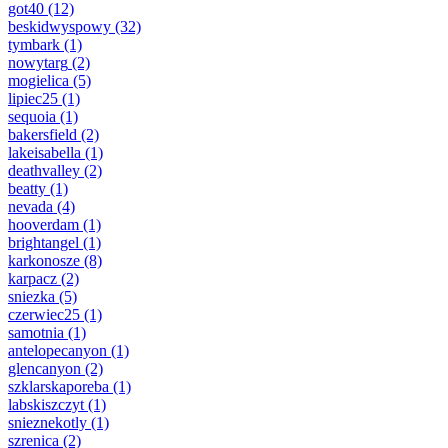
got40
(12)
beskidwyspowy
(32)
tymbark
(1)
nowytarg
(2)
mogielica
(5)
lipiec25
(1)
sequoia
(1)
bakersfield
(2)
lakeisabella
(1)
deathvalley
(2)
beatty
(1)
nevada
(4)
hooverdam
(1)
brightangel
(1)
karkonosze
(8)
karpacz
(2)
sniezka
(5)
czerwiec25
(1)
samotnia
(1)
antelopecanyon
(1)
glencanyon
(2)
szklarskaporeba
(1)
labskiszczyt
(1)
snieznekotly
(1)
szrenica
(2)