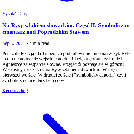
Vysoké Tatry
Na Rysy szlakiem słowackim. Część II: Symboliczny
cmentarz nad Popradzkim Stawem
Sep 5, 2021
•
4
min read
Post z dedykacją dla Trapera za podholowanie mnie na szczyt. Było
to dla niego trzecie wejście tego dnia! Dziękuję również Lenie i
Agnieszce za wsparcie słowne. Przyjaciół poznaje się w górach!
Weszliśmy i zeszliśmy na Rysy szlakiem słowackim. W części
pierwszej wejście. W drugiej zejście i "symbolický cintorín" czyli
symboliczny cmentarz tych co w
Keep reading