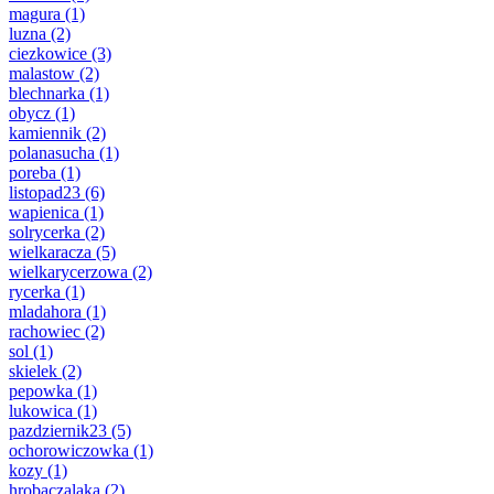
magura
(1)
luzna
(2)
ciezkowice
(3)
malastow
(2)
blechnarka
(1)
obycz
(1)
kamiennik
(2)
polanasucha
(1)
poreba
(1)
listopad23
(6)
wapienica
(1)
solrycerka
(2)
wielkaracza
(5)
wielkarycerzowa
(2)
rycerka
(1)
mladahora
(1)
rachowiec
(2)
sol
(1)
skielek
(2)
pepowka
(1)
lukowica
(1)
pazdziernik23
(5)
ochorowiczowka
(1)
kozy
(1)
hrobaczalaka
(2)