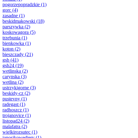
pogorzepopradzkie
(1)
gorc
(4)
zasadne
(1)
beskidmakowski
(18)
parszywka
(2)
koskowagora
(5)
trzebunia
(1)
bienkowka
(1)
koton
(2)
bieszczady
(21)
gsb
(41)
gsb24
(19)
wetlinska
(2)
carynska
(3)
wetlina
(2)
ustrzykigorne
(3)
beskidy-cz
(2)
pustevny
(1)
radegast
(1)
radhoszcz
(1)
trojanovice
(1)
listopad24
(2)
malafatra
(2)
wielkirozsutec
(1)
janosikowediery
(1)