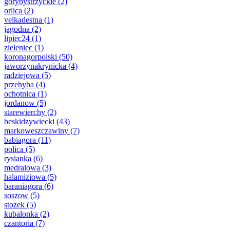
gorybystrzyckie
(2)
orlica
(2)
velkadestna
(1)
jagodna
(2)
lipiec24
(1)
zieleniec
(1)
koronagorpolski
(50)
jaworzynakrynicka
(4)
radziejowa
(5)
przehyba
(4)
ochotnica
(1)
jordanow
(5)
starewierchy
(2)
beskidzywiecki
(43)
markoweszczawiny
(7)
babiagora
(11)
polica
(5)
rysianka
(6)
medralowa
(3)
halamiziowa
(5)
baraniagora
(6)
soszow
(5)
stozek
(5)
kubalonka
(2)
czantoria
(7)