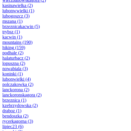
wierzbanowskagora
(2)
kasinawielka
(2)
lubonwwielki
(1)
lubogoszcz
(3)
mszana
(1)
brzeznicakacwin
(5)
trybsz
(1)
kacwin
(1)
mountains
(190)
hiking
(159)
podhale
(2)
halaturbacz
(2)
lopuszna
(2)
nowabiala
(3)
koninki
(1)
lubonwielki
(4)
polczakowka
(2)
lanckorona
(2)
lanckoronskagora
(2)
brzeznica
(1)
kzebrzydowska
(2)
draboz
(1)
bendoszka
(2)
rycerkagorna
(3)
lipiec23
(6)