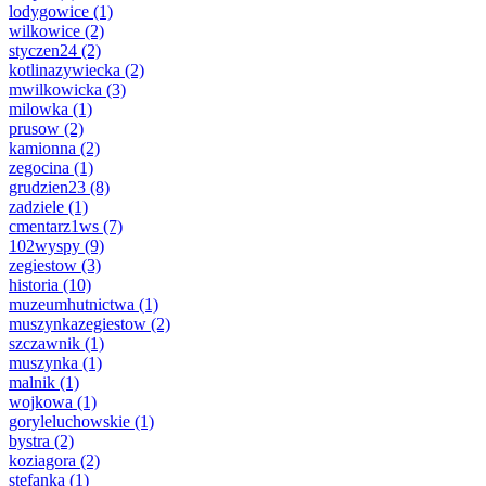
lodygowice
(1)
wilkowice
(2)
styczen24
(2)
kotlinazywiecka
(2)
mwilkowicka
(3)
milowka
(1)
prusow
(2)
kamionna
(2)
zegocina
(1)
grudzien23
(8)
zadziele
(1)
cmentarz1ws
(7)
102wyspy
(9)
zegiestow
(3)
historia
(10)
muzeumhutnictwa
(1)
muszynkazegiestow
(2)
szczawnik
(1)
muszynka
(1)
malnik
(1)
wojkowa
(1)
goryleluchowskie
(1)
bystra
(2)
koziagora
(2)
stefanka
(1)