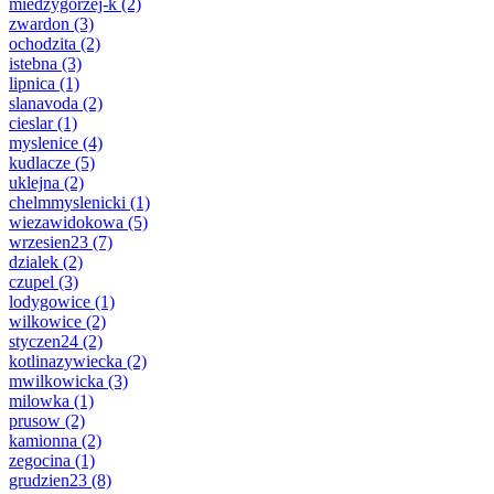
miedzygorzej-k
(2)
zwardon
(3)
ochodzita
(2)
istebna
(3)
lipnica
(1)
slanavoda
(2)
cieslar
(1)
myslenice
(4)
kudlacze
(5)
uklejna
(2)
chelmmyslenicki
(1)
wiezawidokowa
(5)
wrzesien23
(7)
dzialek
(2)
czupel
(3)
lodygowice
(1)
wilkowice
(2)
styczen24
(2)
kotlinazywiecka
(2)
mwilkowicka
(3)
milowka
(1)
prusow
(2)
kamionna
(2)
zegocina
(1)
grudzien23
(8)