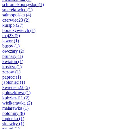
schroniskoprzyslop
(1)
smerekowiec
(1)
salmopolska
(4)
czerwiec23
(2)
kurspb
(27)
boraczywierch
(1)
maj23
(5)
jawor
(1)
busov
(1)
owczary
(2)
brunary
(1)
kwiaton
(1)
kostrza
(1)
zezow
(1)
paproc
(1)
jabloniec
(1)
kwiecien23
(5)
goluszkowa
(1)
kpbzjazd11
(2)
wielkarawka
(2)
malarawka
(1)
poloniny
(8)
lopienka
(1)
sinewiry
(1)
zawoj
(1)