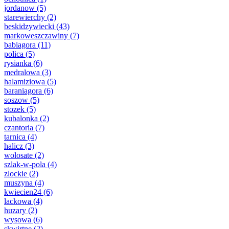
jordanow
(5)
starewierchy
(2)
beskidzywiecki
(43)
markoweszczawiny
(7)
babiagora
(11)
polica
(5)
rysianka
(6)
medralowa
(3)
halamiziowa
(5)
baraniagora
(6)
soszow
(5)
stozek
(5)
kubalonka
(2)
czantoria
(7)
tarnica
(4)
halicz
(3)
wolosate
(2)
szlak-w-pola
(4)
zlockie
(2)
muszyna
(4)
kwiecien24
(6)
lackowa
(4)
huzary
(2)
wysowa
(6)
skwirtne
(2)