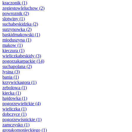
kraczonik
(1)
zegiestowleluchow
(2)
powroznik
(2)
slotwiny
(1)
suchabeskidzka
(2)
surzynowka
(2)
baskidmakowski
(1)
mioduszyna
(1)
makow
(1)
kieczura
(1)
wieliczkabeskidy
(3)
pogorzakarpackie
(14)
suchapolana
(2)
lysina
(3)
bania
(1)
krzywickagora
(1)
zebolowa
(1)
kiecka
(1)
hajdowka
(1)
pogorzewielickie
(4)
wieliczka
(1)
dobczyce
(1)
pogorzewisnickie
(1)
zamczysko
(1)
grotakomonieckiego
(1)