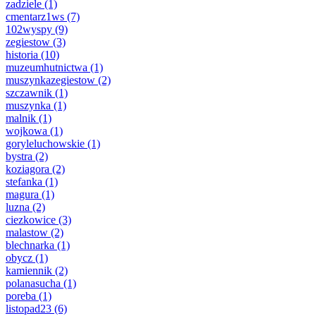
zadziele
(1)
cmentarz1ws
(7)
102wyspy
(9)
zegiestow
(3)
historia
(10)
muzeumhutnictwa
(1)
muszynkazegiestow
(2)
szczawnik
(1)
muszynka
(1)
malnik
(1)
wojkowa
(1)
goryleluchowskie
(1)
bystra
(2)
koziagora
(2)
stefanka
(1)
magura
(1)
luzna
(2)
ciezkowice
(3)
malastow
(2)
blechnarka
(1)
obycz
(1)
kamiennik
(2)
polanasucha
(1)
poreba
(1)
listopad23
(6)