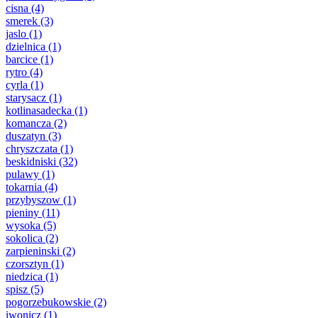
cisna
(4)
smerek
(3)
jaslo
(1)
dzielnica
(1)
barcice
(1)
rytro
(4)
cyrla
(1)
starysacz
(1)
kotlinasadecka
(1)
komancza
(2)
duszatyn
(3)
chryszczata
(1)
beskidniski
(32)
pulawy
(1)
tokarnia
(4)
przybyszow
(1)
pieniny
(11)
wysoka
(5)
sokolica
(2)
zarpieninski
(2)
czorsztyn
(1)
niedzica
(1)
spisz
(5)
pogorzebukowskie
(2)
iwonicz
(1)