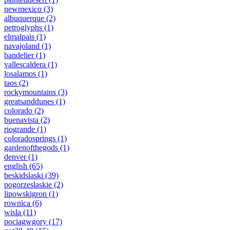
newmexico
(3)
albuquerque
(2)
petroglyphs
(1)
elmalpais
(1)
navajoland
(1)
bandelier
(1)
vallescaldera
(1)
losalamos
(1)
taos
(2)
rockymountains
(3)
greatsanddunes
(1)
colorado
(2)
buenavista
(2)
riogrande
(1)
coloradosprings
(1)
gardenofthegods
(1)
denver
(1)
english
(65)
beskidslaski
(39)
pogorzeslaskie
(2)
lipowskigron
(1)
rownica
(6)
wisla
(11)
pociagwgory
(17)