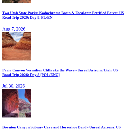
Two Utah State Parks: Kodachrome Basin & Escalante Petrified Forest. US
Road Trip 2026: Day 9. PL/EN
Aug 7, 2026
Paria Canyon Vermilion Cliffs aka the Wave - Unreal Arizona/Utah. US
Road Trip 2026: Day 8 [POL/ENG]
Jul 30, 2026
Boynton Canyon Subway Cave and Horseshoe Bend - Unreal Arizona. US