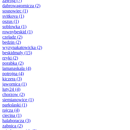
zawoja
(7)
dabrowagornicza
(2)
sosnowiec
(1)
svitkova
(1)
oszus
(1)
soblowka
(1)
rownybeskid
(1)
czeladz
(2)
bedzin
(2)
wyzynakatowicka
(2)
beskidmaly
(15)
rzyki
(2)
porabka
(2)
lamanaskala
(4)
potrojna
(4)
kiczera
(3)
jawornica
(1)
luty24
(4)
chorzow
(2)
siemianowice
(1)
parkslaski
(1)
rajcza
(4)
ciecina
(1)
halaboracza
(3)
zabnica
(2)