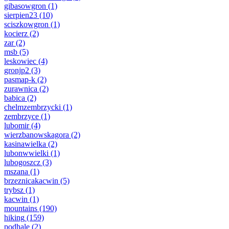
gibasowgron
(1)
sierpien23
(10)
sciszkowgron
(1)
kocierz
(2)
zar
(2)
msb
(5)
leskowiec
(4)
gronjp2
(3)
pasmap-k
(2)
zurawnica
(2)
babica
(2)
chelmzembrzycki
(1)
zembrzyce
(1)
lubomir
(4)
wierzbanowskagora
(2)
kasinawielka
(2)
lubonwwielki
(1)
lubogoszcz
(3)
mszana
(1)
brzeznicakacwin
(5)
trybsz
(1)
kacwin
(1)
mountains
(190)
hiking
(159)
podhale
(2)