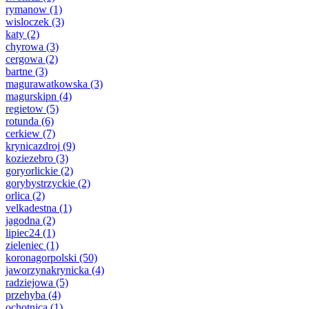
rymanow
(1)
wisloczek
(3)
katy
(2)
chyrowa
(3)
cergowa
(2)
bartne
(3)
magurawatkowska
(3)
magurskipn
(4)
regietow
(5)
rotunda
(6)
cerkiew
(7)
krynicazdroj
(9)
koziezebro
(3)
goryorlickie
(2)
gorybystrzyckie
(2)
orlica
(2)
velkadestna
(1)
jagodna
(2)
lipiec24
(1)
zieleniec
(1)
koronagorpolski
(50)
jaworzynakrynicka
(4)
radziejowa
(5)
przehyba
(4)
ochotnica
(1)