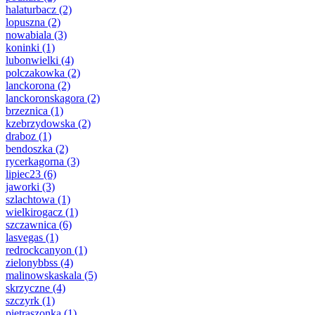
halaturbacz
(2)
lopuszna
(2)
nowabiala
(3)
koninki
(1)
lubonwielki
(4)
polczakowka
(2)
lanckorona
(2)
lanckoronskagora
(2)
brzeznica
(1)
kzebrzydowska
(2)
draboz
(1)
bendoszka
(2)
rycerkagorna
(3)
lipiec23
(6)
jaworki
(3)
szlachtowa
(1)
wielkirogacz
(1)
szczawnica
(6)
lasvegas
(1)
redrockcanyon
(1)
zielonybbss
(4)
malinowskaskala
(5)
skrzyczne
(4)
szczyrk
(1)
pietraszonka
(1)