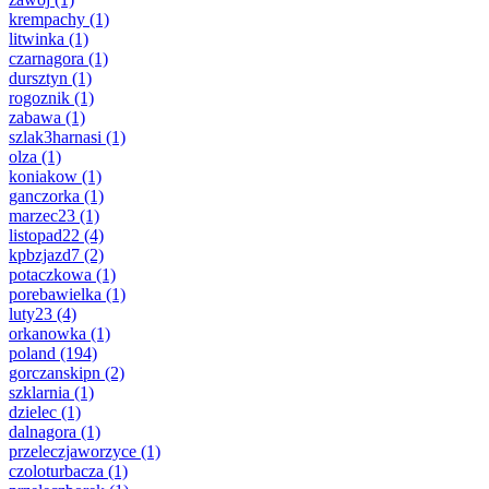
krempachy
(1)
litwinka
(1)
czarnagora
(1)
dursztyn
(1)
rogoznik
(1)
zabawa
(1)
szlak3harnasi
(1)
olza
(1)
koniakow
(1)
ganczorka
(1)
marzec23
(1)
listopad22
(4)
kpbzjazd7
(2)
potaczkowa
(1)
porebawielka
(1)
luty23
(4)
orkanowka
(1)
poland
(194)
gorczanskipn
(2)
szklarnia
(1)
dzielec
(1)
dalnagora
(1)
przeleczjaworzyce
(1)
czoloturbacza
(1)