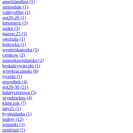
angelslanding
(1)
springdale
(1)
valleyoffire
(1)
got20-20
(1)
lubomierz
(3)
jasien
(3)
marzec25
(3)
ogorzala
(1)
lostowka
(1)
wegierskagorka
(5)
cienkow
(2)
magurkawislanska
(2)
beskidzywieczki
(1)
worekraczanski
(8)
rycerki
(1)
przegibek
(4)
got20-30
(21)
halarycerzowa
(5)
szyndzielnia
(4)
klimczok
(7)
luty25
(1)
bystraslaska
(1)
sudety
(12)
jesioniki
(3)
pradziad
(1)