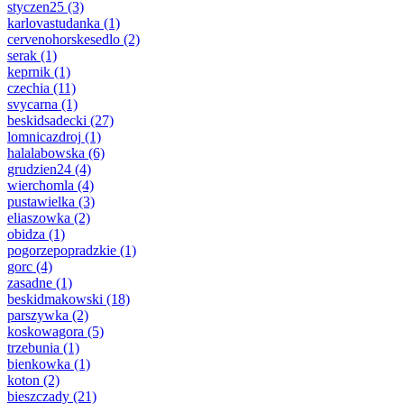
styczen25
(3)
karlovastudanka
(1)
cervenohorskesedlo
(2)
serak
(1)
keprnik
(1)
czechia
(11)
svycarna
(1)
beskidsadecki
(27)
lomnicazdroj
(1)
halalabowska
(6)
grudzien24
(4)
wierchomla
(4)
pustawielka
(3)
eliaszowka
(2)
obidza
(1)
pogorzepopradzkie
(1)
gorc
(4)
zasadne
(1)
beskidmakowski
(18)
parszywka
(2)
koskowagora
(5)
trzebunia
(1)
bienkowka
(1)
koton
(2)
bieszczady
(21)