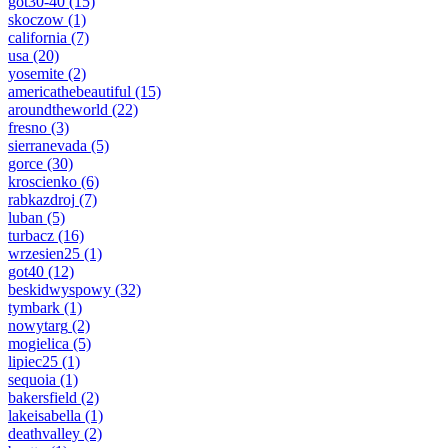
got30-40
(15)
skoczow
(1)
california
(7)
usa
(20)
yosemite
(2)
americathebeautiful
(15)
aroundtheworld
(22)
fresno
(3)
sierranevada
(5)
gorce
(30)
kroscienko
(6)
rabkazdroj
(7)
luban
(5)
turbacz
(16)
wrzesien25
(1)
got40
(12)
beskidwyspowy
(32)
tymbark
(1)
nowytarg
(2)
mogielica
(5)
lipiec25
(1)
sequoia
(1)
bakersfield
(2)
lakeisabella
(1)
deathvalley
(2)