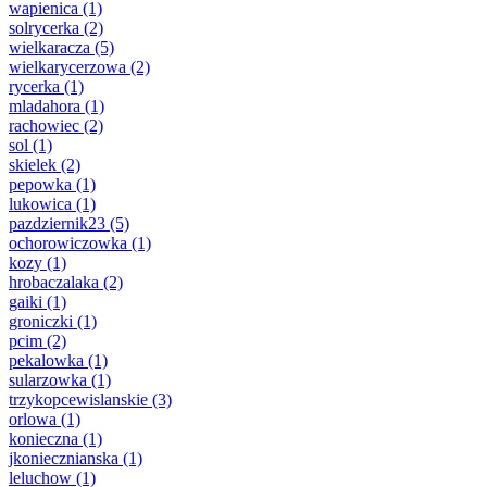
wapienica
(1)
solrycerka
(2)
wielkaracza
(5)
wielkarycerzowa
(2)
rycerka
(1)
mladahora
(1)
rachowiec
(2)
sol
(1)
skielek
(2)
pepowka
(1)
lukowica
(1)
pazdziernik23
(5)
ochorowiczowka
(1)
kozy
(1)
hrobaczalaka
(2)
gaiki
(1)
groniczki
(1)
pcim
(2)
pekalowka
(1)
sularzowka
(1)
trzykopcewislanskie
(3)
orlowa
(1)
konieczna
(1)
jkoniecznianska
(1)
leluchow
(1)