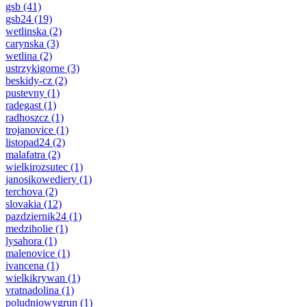
gsb
(41)
gsb24
(19)
wetlinska
(2)
carynska
(3)
wetlina
(2)
ustrzykigorne
(3)
beskidy-cz
(2)
pustevny
(1)
radegast
(1)
radhoszcz
(1)
trojanovice
(1)
listopad24
(2)
malafatra
(2)
wielkirozsutec
(1)
janosikowediery
(1)
terchova
(2)
slovakia
(12)
pazdziernik24
(1)
medziholie
(1)
lysahora
(1)
malenovice
(1)
ivancena
(1)
wielkikrywan
(1)
vratnadolina
(1)
poludniowygrun
(1)