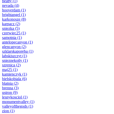
beatty
(1)
nevada
(4)
hooverdam
(1)
brightangel
(1)
karkonosze
(8)
karpacz
(2)
sniezka
(5)
czerwiec25
(1)
samotnia
(1)
antelopecanyon
(1)
glencanyon
(2)
szklarskaporeba
(1)
labskiszczyt
(1)
snieznekotly
(1)
szrenica
(2)
maj25
(1)
kamienczyk
(1)
bielskobiala
(6)
blatnia
(2)
brenna
(3)
ustron
(9)
lesnykosciol
(1)
monumentvalley
(1)
valleyofthegods
(1)
zion
(1)