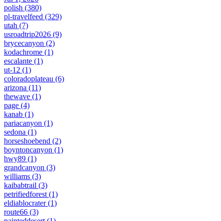
polish
(380)
pl-travelfeed
(329)
utah
(7)
usroadtrip2026
(9)
brycecanyon
(2)
kodachrome
(1)
escalante
(1)
ut-12
(1)
coloradoplateau
(6)
arizona
(11)
thewave
(1)
page
(4)
kanab
(1)
pariacanyon
(1)
sedona
(1)
horseshoebend
(2)
boyntoncanyon
(1)
hwy89
(1)
grandcanyon
(3)
williams
(3)
kaibabtrail
(3)
petrifiedforest
(1)
eldiablocrater
(1)
route66
(3)
painteddesert
(1)