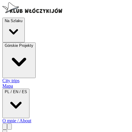
Na Szlaku
Górskie Projekty
City trips
Mapa
PL / EN / ES
O mnie / About