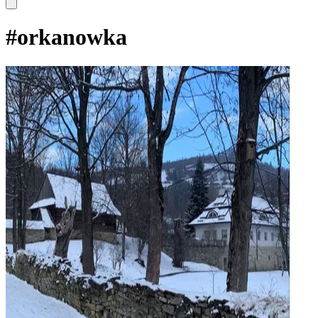
#
orkanowka