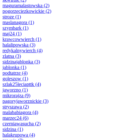
maguramalastowska
(2)
pogorzeciezkowickie
(2)
stroze
(1)
maslanagora
(1)
szymbark
(1)
maj24
(1)
krawcowwierch
(1)
halalipowska
(3)
redykalnywierch
(4)
zlatna
(3)
sidzinajablonka
(3)
jablonka
(1)
podtatrze
(4)
goleszow
(1)
szlak25leciapttk
(4)
jaworzno
(1)
mikrorajza
(9)
pagoryjaworznickie
(3)
stryszawa
(2)
malababiagora
(4)
marzec24
(6)
czerniawasucha
(2)
sidzina
(1)
halakrupowa
(4)