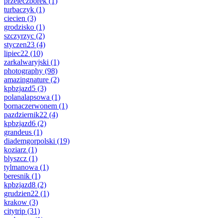
przeleczborek
(1)
turbaczyk
(1)
ciecien
(3)
grodzisko
(1)
szczyrzyc
(2)
styczen23
(4)
lipiec22
(10)
zarkalwaryjski
(1)
photography
(98)
amazingnature
(2)
kpbzjazd5
(3)
polanalapsowa
(1)
bornaczerwonem
(1)
pazdziernik22
(4)
kpbzjazd6
(2)
grandeus
(1)
diademgorpolski
(19)
koziarz
(1)
blyszcz
(1)
tylmanowa
(1)
beresnik
(1)
kpbzjazd8
(2)
grudzien22
(1)
krakow
(3)
citytrip
(31)