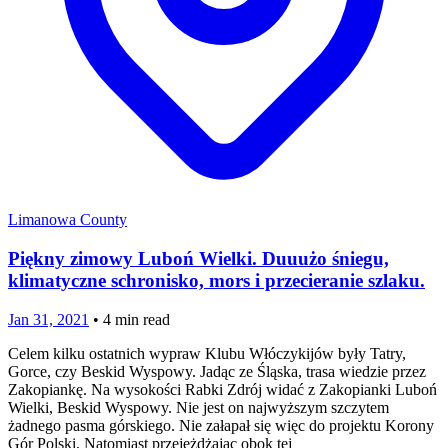
Limanowa County
Piękny zimowy Luboń Wielki. Duuużo śniegu,
klimatyczne schronisko, mors i przecieranie szlaku.
Jan 31, 2021
•
4
min read
Celem kilku ostatnich wypraw Klubu Włóczykijów były Tatry,
Gorce, czy Beskid Wyspowy. Jadąc ze Śląska, trasa wiedzie przez
Zakopiankę. Na wysokości Rabki Zdrój widać z Zakopianki Luboń
Wielki, Beskid Wyspowy. Nie jest on najwyższym szczytem
żadnego pasma górskiego. Nie załapał się więc do projektu Korony
Gór Polski. Natomiast przejeżdżając obok tej