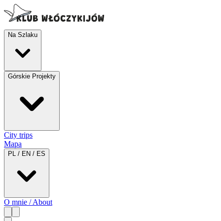
Na Szlaku
Górskie Projekty
City trips
Mapa
PL / EN / ES
O mnie / About