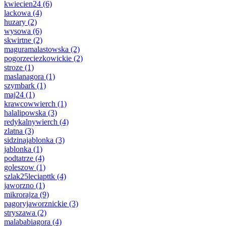
kwiecien24
(6)
lackowa
(4)
huzary
(2)
wysowa
(6)
skwirtne
(2)
maguramalastowska
(2)
pogorzeciezkowickie
(2)
stroze
(1)
maslanagora
(1)
szymbark
(1)
maj24
(1)
krawcowwierch
(1)
halalipowska
(3)
redykalnywierch
(4)
zlatna
(3)
sidzinajablonka
(3)
jablonka
(1)
podtatrze
(4)
goleszow
(1)
szlak25leciapttk
(4)
jaworzno
(1)
mikrorajza
(9)
pagoryjaworznickie
(3)
stryszawa
(2)
malababiagora
(4)