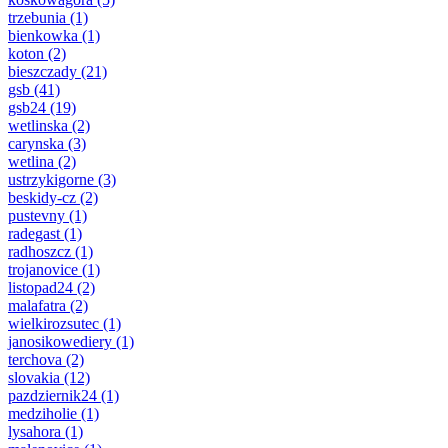
trzebunia
(1)
bienkowka
(1)
koton
(2)
bieszczady
(21)
gsb
(41)
gsb24
(19)
wetlinska
(2)
carynska
(3)
wetlina
(2)
ustrzykigorne
(3)
beskidy-cz
(2)
pustevny
(1)
radegast
(1)
radhoszcz
(1)
trojanovice
(1)
listopad24
(2)
malafatra
(2)
wielkirozsutec
(1)
janosikowediery
(1)
terchova
(2)
slovakia
(12)
pazdziernik24
(1)
medziholie
(1)
lysahora
(1)