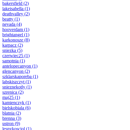
bakersfield
(2)
lakeisabella
(1)
deathvalley
(2)
beatty
(1)
nevada
(4)
hooverdam
(1)
brightangel
(1)
karkonosze
(8)
karpacz
(2)
sniezka
(5)
czerwiec25
(1)
samotnia
(1)
antelopecanyon
(1)
glencanyon
(2)
szklarskaporeba
(1)
labskiszczyt
(1)
snieznekotly
(1)
szrenica
(2)
maj25
(1)
kamienczyk
(1)
bielskobiala
(6)
blatnia
(2)
brenna
(3)
ustron
(9)
lesnykosciol
(1)