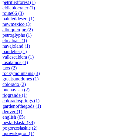
petrifiedforest
(1)
eldiablocrater
(1)
route66
(3)
painteddesert
(1)
newmexico
(3)
albuquerque
(2)
petroglyphs
(1)
elmalpais
(1)
navajoland
(1)
bandelier
(1)
vallescaldera
(1)
losalamos
(1)
taos
(2)
rockymountains
(3)
greatsanddunes
(1)
colorado
(2)
buenavista
(2)
riogrande
(1)
coloradosprings
(1)
gardenofthegods
(1)
denver
(1)
english
(65)
beskidslaski
(39)
pogorzeslaskie
(2)
lipowskigron
(1)