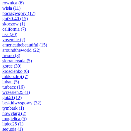
rownica
(6)
wisla
(11)
pociagwgory
(17)
got30-40
(15)
skoczow
(1)
california
(7)
usa
(20)
yosemite
(2)
americathebeautiful
(15)
aroundtheworld
(22)
fresno
(3)
sierranevada
(5)
gorce
(30)
kroscienko
(6)
rabkazdroj
(7)
luban
(5)
turbacz
(16)
wrzesien25
(1)
got40
(12)
beskidwyspowy
(32)
tymbark
(1)
nowytarg
(2)
mogielica
(5)
lipiec25
(1)
sequoia
(1)