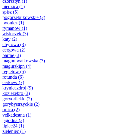
czorsztyn
(1)
niedzica
(1)
spisz
(5)
pogorzebukowskie
(2)
iwonicz
(1)
rymanow
(1)
wisloczek
(3)
katy
(2)
chyrowa
(3)
cergowa
(2)
bartne
(3)
magurawatkowska
(3)
magurskipn
(4)
regietow
(5)
rotunda
(6)
cerkiew
(7)
krynicazdroj
(9)
koziezebro
(3)
goryorlickie
(2)
gorybystrzyckie
(2)
orlica
(2)
velkadestna
(1)
jagodna
(2)
lipiec24
(1)
zieleniec
(1)