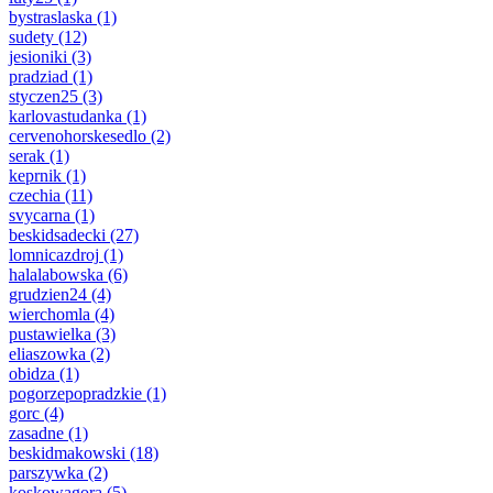
bystraslaska
(1)
sudety
(12)
jesioniki
(3)
pradziad
(1)
styczen25
(3)
karlovastudanka
(1)
cervenohorskesedlo
(2)
serak
(1)
keprnik
(1)
czechia
(11)
svycarna
(1)
beskidsadecki
(27)
lomnicazdroj
(1)
halalabowska
(6)
grudzien24
(4)
wierchomla
(4)
pustawielka
(3)
eliaszowka
(2)
obidza
(1)
pogorzepopradzkie
(1)
gorc
(4)
zasadne
(1)
beskidmakowski
(18)
parszywka
(2)
koskowagora
(5)