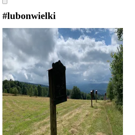
#
lubonwielki