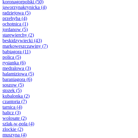
koronagorpolski
(50)
jaworzynakrynicka
(4)
radziejowa
(5)
przehyba
(4)
ochotnica
(1)
jordanow
(5)
starewierchy
(2)
beskidzywiecki
(43)
markoweszczawiny
(7)
babiagora
(11)
polica
(5)
rysianka
(6)
medralowa
(3)
halamiziowa
(5)
baraniagora
(6)
soszow
(5)
stozek
(5)
kubalonka
(2)
czantoria
(7)
tarnica
(4)
halicz
(3)
wolosate
(2)
szlak-w-pola
(4)
zlockie
(2)
muszyna
(4)