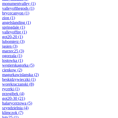
monumentvalley
(1)
valleyofthegods
(1)
brycecanyon
(1)
zion
(1)
angelslanding
(1)
springdale
(1)
valleyoffire
(1)
got20-20
(1)
lubomierz
(3)
jasien
(3)
marzec25
(3)
ogorzala
(1)
lostowka
(1)
wegierskagorka
(5)
cienkow
(2)
magurkawislanska
(2)
beskidzywieczki
(1)
worekraczanski
(8)
rycerki
(1)
przegibek
(4)
got20-30
(21)
halarycerzowa
(5)
szyndzielnia
(4)
klimczok
(7)
luty25
(1)