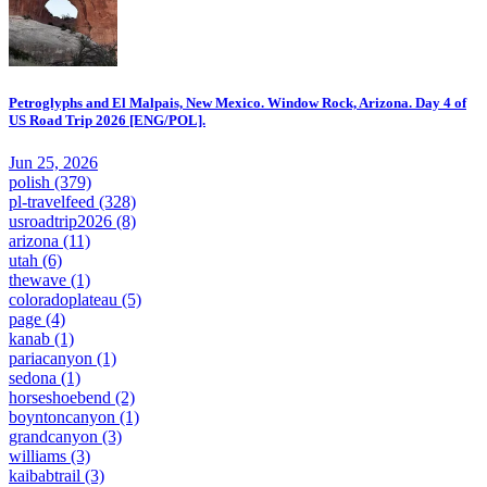
Petroglyphs and El Malpais, New Mexico. Window Rock, Arizona. Day 4 of
US Road Trip 2026 [ENG/POL].
Jun 25, 2026
polish
(379)
pl-travelfeed
(328)
usroadtrip2026
(8)
arizona
(11)
utah
(6)
thewave
(1)
coloradoplateau
(5)
page
(4)
kanab
(1)
pariacanyon
(1)
sedona
(1)
horseshoebend
(2)
boyntoncanyon
(1)
grandcanyon
(3)
williams
(3)
kaibabtrail
(3)