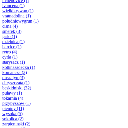
malenovice
(1)
ivancena
(1)
wielkikrywan
(1)
vratnadolina
(1)
poludniowygrun
(1)
cisna
(4)
smerek
(3)
jaslo
(1)
dzielnica
(1)
barcice
(1)
rytro
(4)
cyrla
(1)
starysacz
(1)
kotlinasadecka
(1)
komancza
(2)
duszatyn
(3)
chryszczata
(1)
beskidniski
(32)
pulawy
(1)
tokarnia
(4)
przybyszow
(1)
pieniny
(11)
wysoka
(5)
sokolica
(2)
zarpieninski
(2)