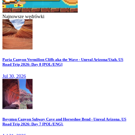
Najnowsze wędrówki
Paria Canyon Vermilion Cliffs aka the Wave - Unreal Arizona/Utah. US
Road Trip 2026: Day 8 [POL/ENG]
Jul 30, 2026
Boynton Canyon Subway Cave and Horseshoe Bend - Unreal Arizona. US
Road Trip 2026: Day 7 [POL/ENG].