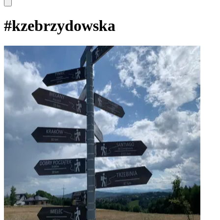
#
kzebrzydowska