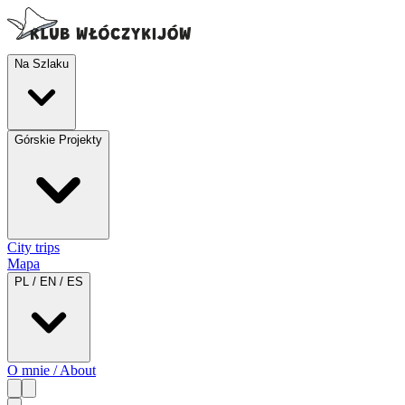
Na Szlaku
Górskie Projekty
City trips
Mapa
PL / EN / ES
O mnie / About