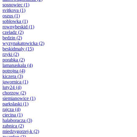
sosnowiec
(1)
svitkova
(1)
oszus
(1)
soblowka
(1)
rownybeskid
(1)
czeladz
(2)
bedzin
(2)
wyzynakatowicka
(2)
beskidmaly
(15)
rzyki
(2)
porabka
(2)
lamanaskala
(4)
potrojna
(4)
kiczera
(3)
jawornica
(1)
luty24
(4)
chorzow
(2)
siemianowice
(1)
parkslaski
(1)
rajcza
(4)
ciecina
(1)
halaboracza
(3)
zabnica
(2)
miedzygorzej-k
(2)
zwardon
(3)