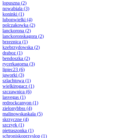
lopuszna
(2)
nowabiala
(3)
koninki
(1)
lubonwielki
(4)
polczakowka
(2)
lanckorona
(2)
lanckoronskagora
(2)
brzeznica
(1)
kzebrzydowska
(2)
draboz
(1)
bendoszka
(2)
rycerkagorna
(3)
lipiec23
(6)
jaworki
(3)
szlachtowa
(1)
wielkirogacz
(1)
szczawnica
(6)
lasvegas
(1)
redrockcanyon
(1)
zielonybbss
(4)
malinowskaskala
(5)
skrzyczne
(4)
szczyrk
(1)
pietraszonka
(1)
schroniskoprzyslop
(1)