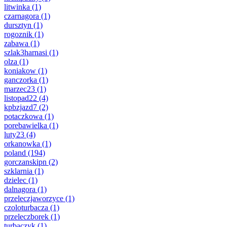
litwinka
(1)
czarnagora
(1)
dursztyn
(1)
rogoznik
(1)
zabawa
(1)
szlak3harnasi
(1)
olza
(1)
koniakow
(1)
ganczorka
(1)
marzec23
(1)
listopad22
(4)
kpbzjazd7
(2)
potaczkowa
(1)
porebawielka
(1)
luty23
(4)
orkanowka
(1)
poland
(194)
gorczanskipn
(2)
szklarnia
(1)
dzielec
(1)
dalnagora
(1)
przeleczjaworzyce
(1)
czoloturbacza
(1)
przeleczborek
(1)
turbaczyk
(1)