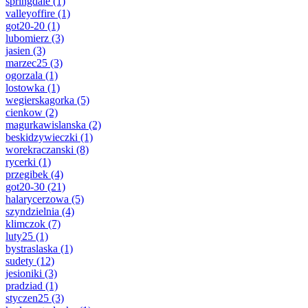
springdale
(1)
valleyoffire
(1)
got20-20
(1)
lubomierz
(3)
jasien
(3)
marzec25
(3)
ogorzala
(1)
lostowka
(1)
wegierskagorka
(5)
cienkow
(2)
magurkawislanska
(2)
beskidzywieczki
(1)
worekraczanski
(8)
rycerki
(1)
przegibek
(4)
got20-30
(21)
halarycerzowa
(5)
szyndzielnia
(4)
klimczok
(7)
luty25
(1)
bystraslaska
(1)
sudety
(12)
jesioniki
(3)
pradziad
(1)
styczen25
(3)