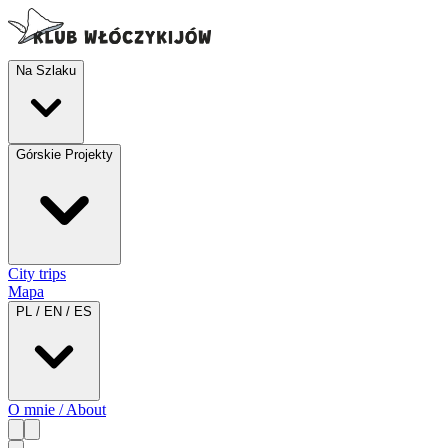
Na Szlaku
Górskie Projekty
City trips
Mapa
PL / EN / ES
O mnie / About