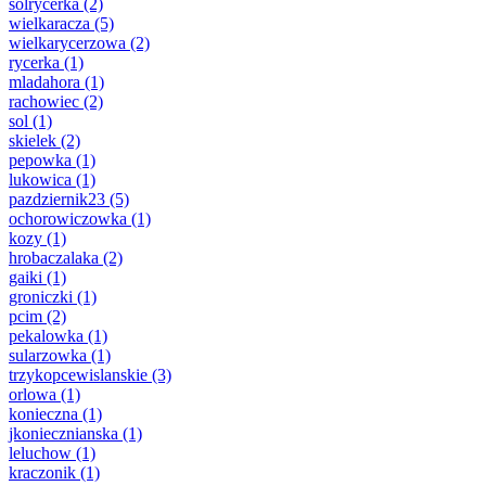
solrycerka
(2)
wielkaracza
(5)
wielkarycerzowa
(2)
rycerka
(1)
mladahora
(1)
rachowiec
(2)
sol
(1)
skielek
(2)
pepowka
(1)
lukowica
(1)
pazdziernik23
(5)
ochorowiczowka
(1)
kozy
(1)
hrobaczalaka
(2)
gaiki
(1)
groniczki
(1)
pcim
(2)
pekalowka
(1)
sularzowka
(1)
trzykopcewislanskie
(3)
orlowa
(1)
konieczna
(1)
jkoniecznianska
(1)
leluchow
(1)
kraczonik
(1)