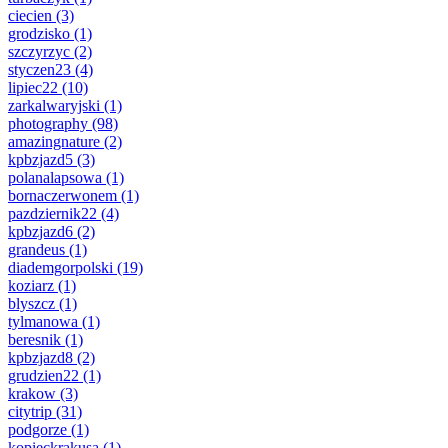
ciecien
(3)
grodzisko
(1)
szczyrzyc
(2)
styczen23
(4)
lipiec22
(10)
zarkalwaryjski
(1)
photography
(98)
amazingnature
(2)
kpbzjazd5
(3)
polanalapsowa
(1)
bornaczerwonem
(1)
pazdziernik22
(4)
kpbzjazd6
(2)
grandeus
(1)
diademgorpolski
(19)
koziarz
(1)
blyszcz
(1)
tylmanowa
(1)
beresnik
(1)
kpbzjazd8
(2)
grudzien22
(1)
krakow
(3)
citytrip
(31)
podgorze
(1)
kopieckrakusa
(1)