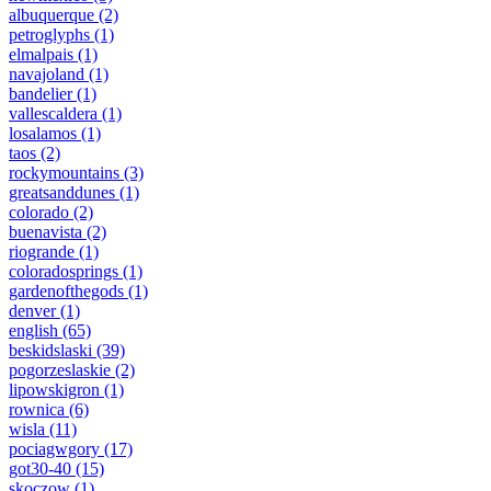
albuquerque
(2)
petroglyphs
(1)
elmalpais
(1)
navajoland
(1)
bandelier
(1)
vallescaldera
(1)
losalamos
(1)
taos
(2)
rockymountains
(3)
greatsanddunes
(1)
colorado
(2)
buenavista
(2)
riogrande
(1)
coloradosprings
(1)
gardenofthegods
(1)
denver
(1)
english
(65)
beskidslaski
(39)
pogorzeslaskie
(2)
lipowskigron
(1)
rownica
(6)
wisla
(11)
pociagwgory
(17)
got30-40
(15)
skoczow
(1)