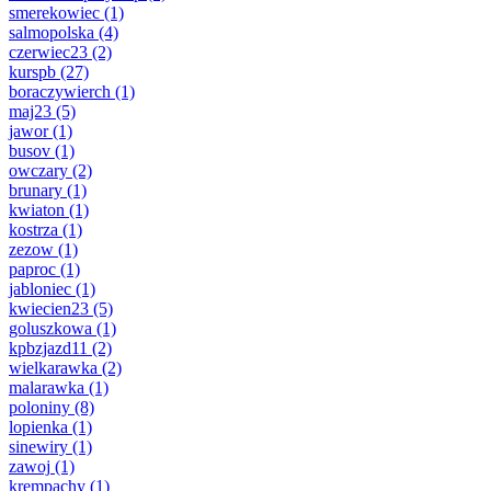
smerekowiec
(1)
salmopolska
(4)
czerwiec23
(2)
kurspb
(27)
boraczywierch
(1)
maj23
(5)
jawor
(1)
busov
(1)
owczary
(2)
brunary
(1)
kwiaton
(1)
kostrza
(1)
zezow
(1)
paproc
(1)
jabloniec
(1)
kwiecien23
(5)
goluszkowa
(1)
kpbzjazd11
(2)
wielkarawka
(2)
malarawka
(1)
poloniny
(8)
lopienka
(1)
sinewiry
(1)
zawoj
(1)
krempachy
(1)