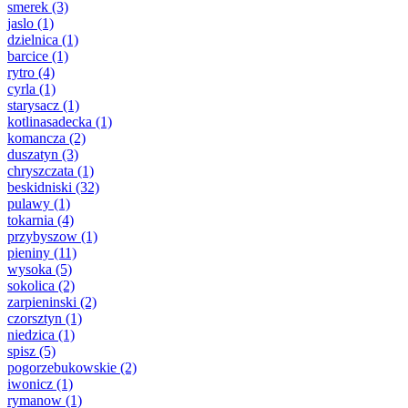
smerek
(3)
jaslo
(1)
dzielnica
(1)
barcice
(1)
rytro
(4)
cyrla
(1)
starysacz
(1)
kotlinasadecka
(1)
komancza
(2)
duszatyn
(3)
chryszczata
(1)
beskidniski
(32)
pulawy
(1)
tokarnia
(4)
przybyszow
(1)
pieniny
(11)
wysoka
(5)
sokolica
(2)
zarpieninski
(2)
czorsztyn
(1)
niedzica
(1)
spisz
(5)
pogorzebukowskie
(2)
iwonicz
(1)
rymanow
(1)