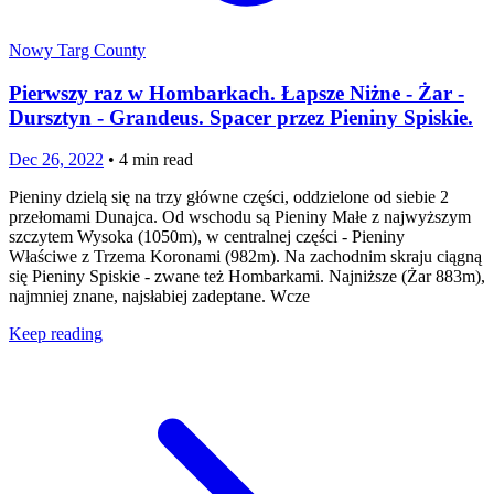
Nowy Targ County
Pierwszy raz w Hombarkach. Łapsze Niżne - Żar -
Dursztyn - Grandeus. Spacer przez Pieniny Spiskie.
Dec 26, 2022
•
4
min read
Pieniny dzielą się na trzy główne części, oddzielone od siebie 2
przełomami Dunajca. Od wschodu są Pieniny Małe z najwyższym
szczytem Wysoka (1050m), w centralnej części - Pieniny
Właściwe z Trzema Koronami (982m). Na zachodnim skraju ciągną
się Pieniny Spiskie - zwane też Hombarkami. Najniższe (Żar 883m),
najmniej znane, najsłabiej zadeptane. Wcze
Keep reading