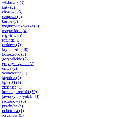
wisloczek
(3)
katy
(2)
chyrowa
(3)
cergowa
(2)
bartne
(3)
magurawatkowska
(3)
magurskipn
(4)
regietow
(5)
rotunda
(6)
cerkiew
(7)
krynicazdroj
(9)
koziezebro
(3)
goryorlickie
(2)
gorybystrzyckie
(2)
orlica
(2)
velkadestna
(1)
jagodna
(2)
lipiec24
(1)
zieleniec
(1)
koronagorpolski
(50)
jaworzynakrynicka
(4)
radziejowa
(5)
przehyba
(4)
ochotnica
(1)
jordanow
(5)