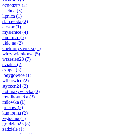
ochodzita
(2)
istebna
(3)
lipnica
(1)
slanavoda
(2)
cieslar
(1)
myslenice
(4)
kudlacze
(5)
uklejna
(2)
chelmmyslenicki
(1)
wiezawidokowa
(5)
wrzesien23
(7)
dzialek
(2)
czupel
(3)
lodygowice
(1)
wilkowice
(2)
styczen24
(2)
kotlinazywiecka
(2)
mwilkowicka
(3)
milowka
(1)
prusow
(2)
kamionna
(2)
zegocina
(1)
grudzien23
(8)
zadziele
(1)