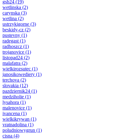
gsb24
(19)
wetlinska
(2)
carynska
(3)
wetlina
(2)
ustrzykigorne
(3)
beskidy-cz
(2)
pustevny
(1)
radegast
(1)
radhoszcz
(1)
trojanovice
(1)
listopad24
(2)
malafatra
(2)
wielkirozsutec
(1)
janosikowediery
(1)
terchova
(2)
slovakia
(12)
pazdziernik24
(1)
medziholie
(1)
lysahora
(1)
malenovice
(1)
ivancena
(1)
wielkikrywan
(1)
vratnadolina
(1)
poludniowygrun
(1)
cisna
(4)