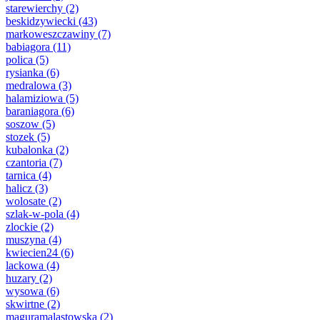
starewierchy
(2)
beskidzywiecki
(43)
markoweszczawiny
(7)
babiagora
(11)
polica
(5)
rysianka
(6)
medralowa
(3)
halamiziowa
(5)
baraniagora
(6)
soszow
(5)
stozek
(5)
kubalonka
(2)
czantoria
(7)
tarnica
(4)
halicz
(3)
wolosate
(2)
szlak-w-pola
(4)
zlockie
(2)
muszyna
(4)
kwiecien24
(6)
lackowa
(4)
huzary
(2)
wysowa
(6)
skwirtne
(2)
maguramalastowska
(2)