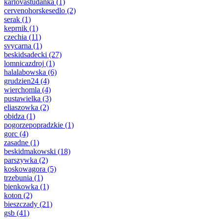
karlovastudanka
(1)
cervenohorskesedlo
(2)
serak
(1)
keprnik
(1)
czechia
(11)
svycarna
(1)
beskidsadecki
(27)
lomnicazdroj
(1)
halalabowska
(6)
grudzien24
(4)
wierchomla
(4)
pustawielka
(3)
eliaszowka
(2)
obidza
(1)
pogorzepopradzkie
(1)
gorc
(4)
zasadne
(1)
beskidmakowski
(18)
parszywka
(2)
koskowagora
(5)
trzebunia
(1)
bienkowka
(1)
koton
(2)
bieszczady
(21)
gsb
(41)