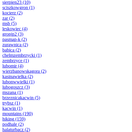
sierpien23
(10)
sciszkowgron
(1)
kocierz
(2)
zar
(2)
msb
(5)
leskowiec
(4)
gronjp2
(3)
pasmap-k
(2)
zurawnica
(2)
babica
(2)
chelmzembrzycki
(1)
zembrzyce
(1)
lubomir
(4)
wierzbanowskagora
(2)
kasinawielka
(2)
lubonwwielki
(1)
lubogoszcz
(3)
mszana
(1)
brzeznicakacwin
(5)
trybsz
(1)
kacwin
(1)
mountains
(190)
hiking
(159)
podhale
(2)
halaturbacz
(2)