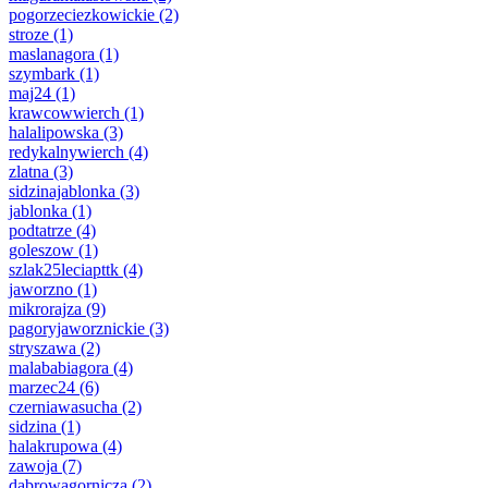
pogorzeciezkowickie
(2)
stroze
(1)
maslanagora
(1)
szymbark
(1)
maj24
(1)
krawcowwierch
(1)
halalipowska
(3)
redykalnywierch
(4)
zlatna
(3)
sidzinajablonka
(3)
jablonka
(1)
podtatrze
(4)
goleszow
(1)
szlak25leciapttk
(4)
jaworzno
(1)
mikrorajza
(9)
pagoryjaworznickie
(3)
stryszawa
(2)
malababiagora
(4)
marzec24
(6)
czerniawasucha
(2)
sidzina
(1)
halakrupowa
(4)
zawoja
(7)
dabrowagornicza
(2)