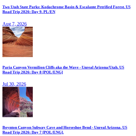
Two Utah State Parks: Kodachrome Basin & Escalante Petrified Forest. US
Road Trip 2026: Day 9. PL/EN
Aug 7, 2026
Paria Canyon Vermilion Cliffs aka the Wave - Unreal Arizona/Utah. US
Road Trip 2026: Day 8 [POL/ENG]
Jul 30, 2026
Boynton Canyon Subway Cave and Horseshoe Bend - Unreal Arizona. US
Road Trip 2026: Day 7 [POL/ENG].