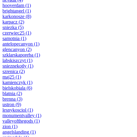
hooverdam
(1)
brightangel
(1)
karkonosze
(8)
karpacz
(2)
sniezka
(5)
czerwiec25
(1)
samotnia
(1)
antelopecanyon
(1)
glencanyon
(2)
szklarskaporeba
(1)
labskiszczyt
(1)
snieznekotly
(1)
szrenica
(2)
maj25
(1)
kamienczyk
(1)
bielskobiala
(6)
blatnia
(2)
brenna
(3)
ustron
(9)
lesnykosciol
(1)
monumentvalley
(1)
valleyofthegods
(1)
zion
(1)
angelslanding
(1)