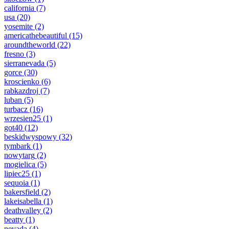
california
(7)
usa
(20)
yosemite
(2)
americathebeautiful
(15)
aroundtheworld
(22)
fresno
(3)
sierranevada
(5)
gorce
(30)
kroscienko
(6)
rabkazdroj
(7)
luban
(5)
turbacz
(16)
wrzesien25
(1)
got40
(12)
beskidwyspowy
(32)
tymbark
(1)
nowytarg
(2)
mogielica
(5)
lipiec25
(1)
sequoia
(1)
bakersfield
(2)
lakeisabella
(1)
deathvalley
(2)
beatty
(1)
nevada
(4)