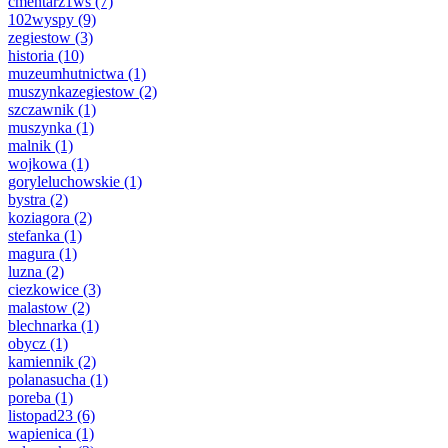
cmentarz1ws
(7)
102wyspy
(9)
zegiestow
(3)
historia
(10)
muzeumhutnictwa
(1)
muszynkazegiestow
(2)
szczawnik
(1)
muszynka
(1)
malnik
(1)
wojkowa
(1)
goryleluchowskie
(1)
bystra
(2)
koziagora
(2)
stefanka
(1)
magura
(1)
luzna
(2)
ciezkowice
(3)
malastow
(2)
blechnarka
(1)
obycz
(1)
kamiennik
(2)
polanasucha
(1)
poreba
(1)
listopad23
(6)
wapienica
(1)