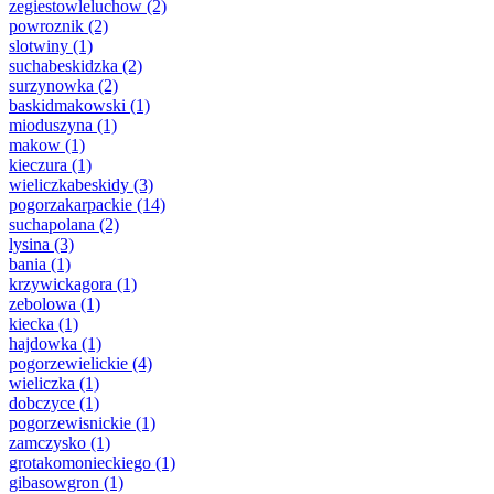
zegiestowleluchow
(2)
powroznik
(2)
slotwiny
(1)
suchabeskidzka
(2)
surzynowka
(2)
baskidmakowski
(1)
mioduszyna
(1)
makow
(1)
kieczura
(1)
wieliczkabeskidy
(3)
pogorzakarpackie
(14)
suchapolana
(2)
lysina
(3)
bania
(1)
krzywickagora
(1)
zebolowa
(1)
kiecka
(1)
hajdowka
(1)
pogorzewielickie
(4)
wieliczka
(1)
dobczyce
(1)
pogorzewisnickie
(1)
zamczysko
(1)
grotakomonieckiego
(1)
gibasowgron
(1)