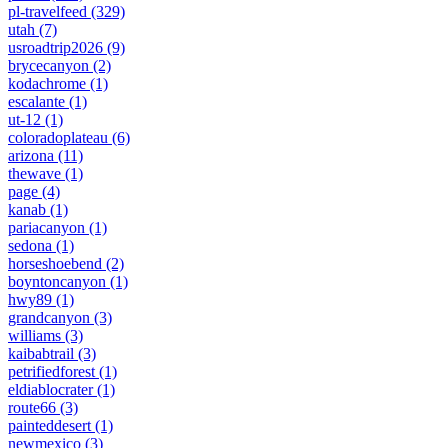
pl-travelfeed
(329)
utah
(7)
usroadtrip2026
(9)
brycecanyon
(2)
kodachrome
(1)
escalante
(1)
ut-12
(1)
coloradoplateau
(6)
arizona
(11)
thewave
(1)
page
(4)
kanab
(1)
pariacanyon
(1)
sedona
(1)
horseshoebend
(2)
boyntoncanyon
(1)
hwy89
(1)
grandcanyon
(3)
williams
(3)
kaibabtrail
(3)
petrifiedforest
(1)
eldiablocrater
(1)
route66
(3)
painteddesert
(1)
newmexico
(3)