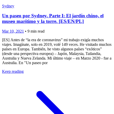
Sydney
Un paseo por Sydney. Parte I: El jardín chino, el
museo marítimo y la torre. [ES/EN/PL]
Mar 10, 2021
•
9
min read
[ES] Antes de “la era de coronavirus” mi trabajo exigía muchos
viajes. Imagínate, solo en 2019, volé 149 veces. He visitado muchos
países en Europa. También, he visto algunos países “exóticos”
(desde una perspectiva europea) – Japón, Malaysia, Tailandia,
Australia y Nueva Zelanda. Mi último viaje – en Marzo 2020 - fue a
Australia. En "Un paseo por
Keep reading