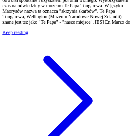
odwołał spotkanie i uzyskałem pół dnia wolnego. Wykorzystałem
czas na odwiedziny w muzeum Te Papa Tongarewa. W języku
Maorysów nazwa ta oznacza "skrzynia skarbów". Te Papa
Tongarewa, Wellington (Muzeum Narodowe Nowej Zelandii)
znane jest też jako "Te Papa" - "nasze miejsce". [ES] En Marzo de
Keep reading