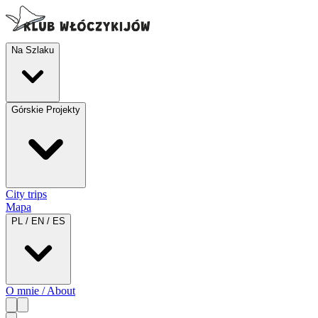
Na Szlaku
Górskie Projekty
City trips
Mapa
PL / EN / ES
O mnie / About