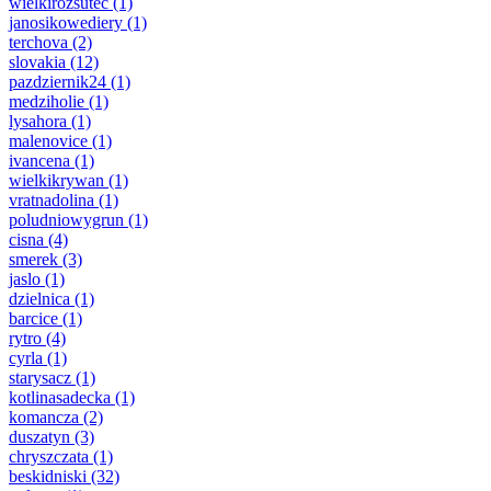
wielkirozsutec
(1)
janosikowediery
(1)
terchova
(2)
slovakia
(12)
pazdziernik24
(1)
medziholie
(1)
lysahora
(1)
malenovice
(1)
ivancena
(1)
wielkikrywan
(1)
vratnadolina
(1)
poludniowygrun
(1)
cisna
(4)
smerek
(3)
jaslo
(1)
dzielnica
(1)
barcice
(1)
rytro
(4)
cyrla
(1)
starysacz
(1)
kotlinasadecka
(1)
komancza
(2)
duszatyn
(3)
chryszczata
(1)
beskidniski
(32)