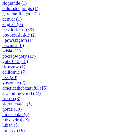
riogrande
(1)
coloradosprings
(1)
gardenofthegods
(1)
denver
(1)
english
(65)
beskidslaski
(39)
pogorzeslaskie
(2)
lipowskigron
(1)
rownica
(6)
wisla
(11)
pociagwgory
(17)
got30-40
(15)
skoczow
(1)
california
(7)
usa
(20)
yosemite
(2)
americathebeautiful
(15)
aroundtheworld
(22)
fresno
(3)
sierranevada
(5)
gorce
(30)
kroscienko
(6)
rabkazdroj
(7)
luban
(5)
turbacz
(16)