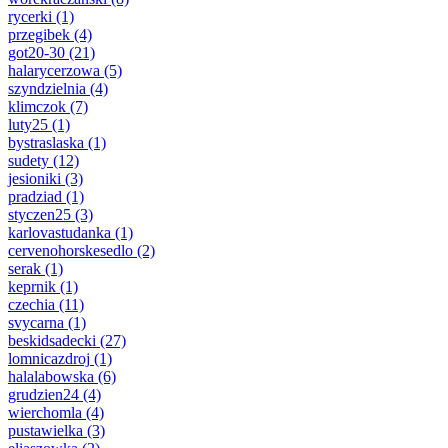
rycerki
(1)
przegibek
(4)
got20-30
(21)
halarycerzowa
(5)
szyndzielnia
(4)
klimczok
(7)
luty25
(1)
bystraslaska
(1)
sudety
(12)
jesioniki
(3)
pradziad
(1)
styczen25
(3)
karlovastudanka
(1)
cervenohorskesedlo
(2)
serak
(1)
keprnik
(1)
czechia
(11)
svycarna
(1)
beskidsadecki
(27)
lomnicazdroj
(1)
halalabowska
(6)
grudzien24
(4)
wierchomla
(4)
pustawielka
(3)