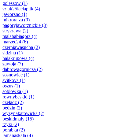
goleszow
(1)
szlak25leciapttk
(4)
jaworzno
(1)
mikrorajza
(9)
pagoryjaworznickie
(3)
stryszawa
(2)
malababiagora
(4)
marzec24
(6)
czerniawasucha
(2)
sidzina
(1)
halakrupowa
(4)
zawoja
(7)
dabrowagornicza
(2)
sosnowiec
(1)
svitkova
(1)
oszus
(1)
soblowka
(1)
rownybeskid
(1)
czeladz
(2)
bedzin
(2)
wyzynakatowicka
(2)
beskidmaly
(15)
rzyki
(2)
porabka
(2)
lamanaskala
(4)