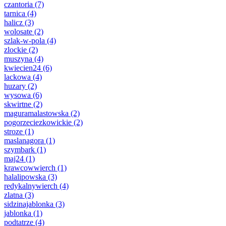
czantoria
(7)
tarnica
(4)
halicz
(3)
wolosate
(2)
szlak-w-pola
(4)
zlockie
(2)
muszyna
(4)
kwiecien24
(6)
lackowa
(4)
huzary
(2)
wysowa
(6)
skwirtne
(2)
maguramalastowska
(2)
pogorzeciezkowickie
(2)
stroze
(1)
maslanagora
(1)
szymbark
(1)
maj24
(1)
krawcowwierch
(1)
halalipowska
(3)
redykalnywierch
(4)
zlatna
(3)
sidzinajablonka
(3)
jablonka
(1)
podtatrze
(4)