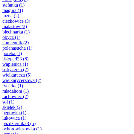
stefanka
(1)
magura
(1)
luzna
(2)
ciezkowice
(3)
malastow
(2)
blechnarka
(1)
obycz
(1)
kamiennik
(2)
polanasucha
(1)
poreba
(1)
listopad23
(6)
wapienica
(1)
solrycerka
(2)
wielkaracza
(5)
wielkarycerzowa
(2)
rycerka
(1)
mladahora
(1)
rachowiec
(2)
sol
(1)
skielek
(2)
pepowka
(1)
lukowica
(1)
pazdziernik23
(5)
ochorowiczowka
(1)