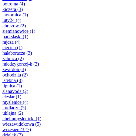
potrojna
(4)
kiczera
(3)
jawornica
(1)
luty24
(4)
chorzow
(2)
siemianowice
(1)
parkslaski
(1)
rajcza
(4)
ciecina
(1)
halaboracza
(3)
zabnica
(2)
miedzygorzej-k
(2)
zwardon
(3)
ochodzita
(2)
istebna
(3)
lipnica
(1)
slanavoda
(2)
cieslar
(1)
myslenice
(4)
kudlacze
(5)
uklejna
(2)
chelmmyslenicki
(1)
wiezawidokowa
(5)
wrzesien23
(7)
dzialek
(2)