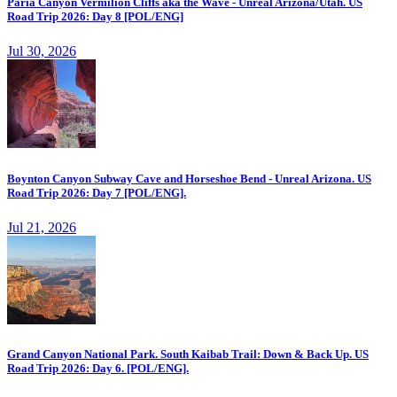
Paria Canyon Vermilion Cliffs aka the Wave - Unreal Arizona/Utah. US
Road Trip 2026: Day 8 [POL/ENG]
Jul 30, 2026
Boynton Canyon Subway Cave and Horseshoe Bend - Unreal Arizona. US
Road Trip 2026: Day 7 [POL/ENG].
Jul 21, 2026
Grand Canyon National Park. South Kaibab Trail: Down & Back Up. US
Road Trip 2026: Day 6. [POL/ENG].