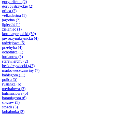
goryorlickie
(2)
gorybystrzyckie
(2)
orlica
(2)
velkadestna
(1)
jagodna
(2)
lipiec24
(1)
zieleniec
(1)
koronagorpolski
(50)
jaworzynakrynicka
(4)
radziejowa
(5)
przehyba
(4)
ochotnica
(1)
jordanow
(5)
starewierchy
(2)
beskidzywiecki
(43)
markoweszczawiny
(7)
babiagora
(11)
polica
(5)
rysianka
(6)
medralowa
(3)
halamiziowa
(5)
baraniagora
(6)
soszow
(5)
stozek
(5)
kubalonka
(2)