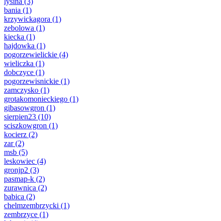
lysina
(3)
bania
(1)
krzywickagora
(1)
zebolowa
(1)
kiecka
(1)
hajdowka
(1)
pogorzewielickie
(4)
wieliczka
(1)
dobczyce
(1)
pogorzewisnickie
(1)
zamczysko
(1)
grotakomonieckiego
(1)
gibasowgron
(1)
sierpien23
(10)
sciszkowgron
(1)
kocierz
(2)
zar
(2)
msb
(5)
leskowiec
(4)
gronjp2
(3)
pasmap-k
(2)
zurawnica
(2)
babica
(2)
chelmzembrzycki
(1)
zembrzyce
(1)