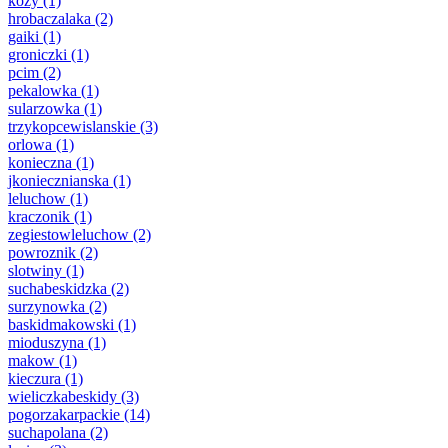
kozy
(1)
hrobaczalaka
(2)
gaiki
(1)
groniczki
(1)
pcim
(2)
pekalowka
(1)
sularzowka
(1)
trzykopcewislanskie
(3)
orlowa
(1)
konieczna
(1)
jkoniecznianska
(1)
leluchow
(1)
kraczonik
(1)
zegiestowleluchow
(2)
powroznik
(2)
slotwiny
(1)
suchabeskidzka
(2)
surzynowka
(2)
baskidmakowski
(1)
mioduszyna
(1)
makow
(1)
kieczura
(1)
wieliczkabeskidy
(3)
pogorzakarpackie
(14)
suchapolana
(2)