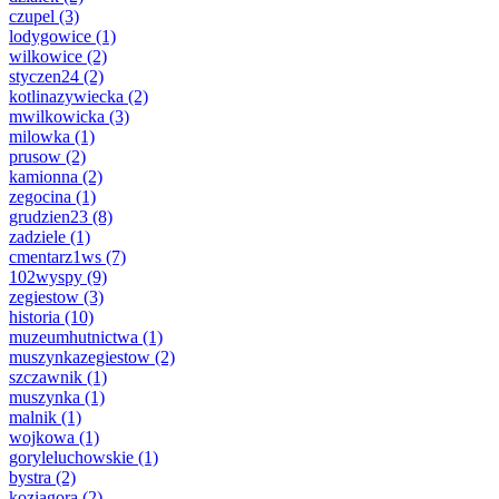
czupel
(3)
lodygowice
(1)
wilkowice
(2)
styczen24
(2)
kotlinazywiecka
(2)
mwilkowicka
(3)
milowka
(1)
prusow
(2)
kamionna
(2)
zegocina
(1)
grudzien23
(8)
zadziele
(1)
cmentarz1ws
(7)
102wyspy
(9)
zegiestow
(3)
historia
(10)
muzeumhutnictwa
(1)
muszynkazegiestow
(2)
szczawnik
(1)
muszynka
(1)
malnik
(1)
wojkowa
(1)
goryleluchowskie
(1)
bystra
(2)
koziagora
(2)