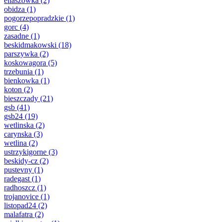
eliaszowka
(2)
obidza
(1)
pogorzepopradzkie
(1)
gorc
(4)
zasadne
(1)
beskidmakowski
(18)
parszywka
(2)
koskowagora
(5)
trzebunia
(1)
bienkowka
(1)
koton
(2)
bieszczady
(21)
gsb
(41)
gsb24
(19)
wetlinska
(2)
carynska
(3)
wetlina
(2)
ustrzykigorne
(3)
beskidy-cz
(2)
pustevny
(1)
radegast
(1)
radhoszcz
(1)
trojanovice
(1)
listopad24
(2)
malafatra
(2)