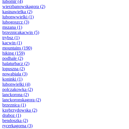
lubomir
(4)
wierzbanowskagora
(2)
kasinawielka
(2)
lubonwwielki
(1)
lubogoszcz
(3)
mszana
(1)
brzeznicakacwin
(5)
trybsz
(1)
kacwin
(1)
mountains
(190)
hiking
(159)
podhale
(2)
halaturbacz
(2)
lopuszna
(2)
nowabiala
(3)
koninki
(1)
lubonwielki
(4)
polczakowka
(2)
lanckorona
(2)
lanckoronskagora
(2)
brzeznica
(1)
kzebrzydowska
(2)
draboz
(1)
bendoszka
(2)
rycerkagorna
(3)