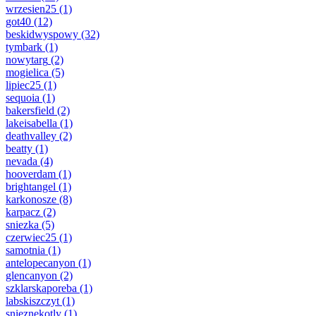
wrzesien25
(1)
got40
(12)
beskidwyspowy
(32)
tymbark
(1)
nowytarg
(2)
mogielica
(5)
lipiec25
(1)
sequoia
(1)
bakersfield
(2)
lakeisabella
(1)
deathvalley
(2)
beatty
(1)
nevada
(4)
hooverdam
(1)
brightangel
(1)
karkonosze
(8)
karpacz
(2)
sniezka
(5)
czerwiec25
(1)
samotnia
(1)
antelopecanyon
(1)
glencanyon
(2)
szklarskaporeba
(1)
labskiszczyt
(1)
snieznekotly
(1)