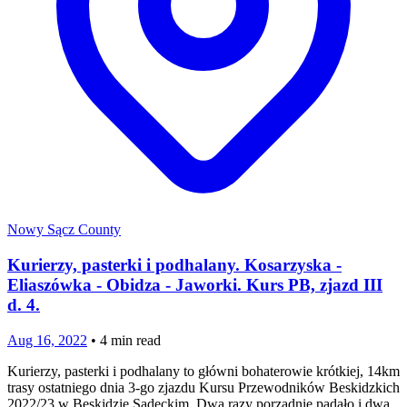
Nowy Sącz County
Kurierzy, pasterki i podhalany. Kosarzyska -
Eliaszówka - Obidza - Jaworki. Kurs PB, zjazd III
d. 4.
Aug 16, 2022
•
4
min read
Kurierzy, pasterki i podhalany to główni bohaterowie krótkiej, 14km
trasy ostatniego dnia 3-go zjazdu Kursu Przewodników Beskidzkich
2022/23 w Beskidzie Sądeckim. Dwa razy porządnie padało i dwa