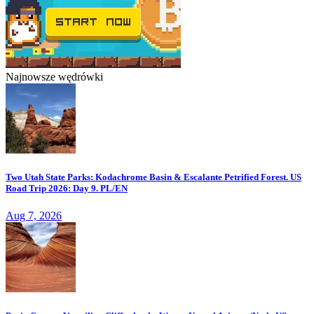
Najnowsze wędrówki
Two Utah State Parks: Kodachrome Basin & Escalante Petrified Forest. US
Road Trip 2026: Day 9. PL/EN
Aug 7, 2026