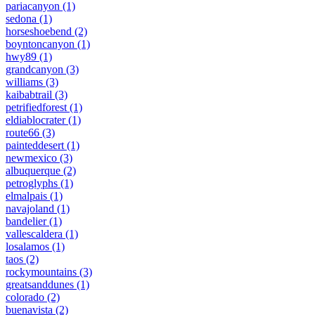
pariacanyon
(1)
sedona
(1)
horseshoebend
(2)
boyntoncanyon
(1)
hwy89
(1)
grandcanyon
(3)
williams
(3)
kaibabtrail
(3)
petrifiedforest
(1)
eldiablocrater
(1)
route66
(3)
painteddesert
(1)
newmexico
(3)
albuquerque
(2)
petroglyphs
(1)
elmalpais
(1)
navajoland
(1)
bandelier
(1)
vallescaldera
(1)
losalamos
(1)
taos
(2)
rockymountains
(3)
greatsanddunes
(1)
colorado
(2)
buenavista
(2)