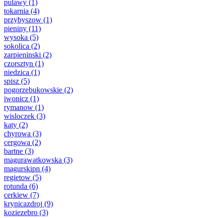
pulawy
(1)
tokarnia
(4)
przybyszow
(1)
pieniny
(11)
wysoka
(5)
sokolica
(2)
zarpieninski
(2)
czorsztyn
(1)
niedzica
(1)
spisz
(5)
pogorzebukowskie
(2)
iwonicz
(1)
rymanow
(1)
wisloczek
(3)
katy
(2)
chyrowa
(3)
cergowa
(2)
bartne
(3)
magurawatkowska
(3)
magurskipn
(4)
regietow
(5)
rotunda
(6)
cerkiew
(7)
krynicazdroj
(9)
koziezebro
(3)