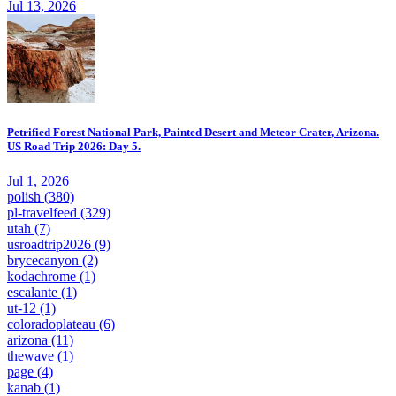
Jul 13, 2026
Petrified Forest National Park, Painted Desert and Meteor Crater, Arizona.
US Road Trip 2026: Day 5.
Jul 1, 2026
polish
(380)
pl-travelfeed
(329)
utah
(7)
usroadtrip2026
(9)
brycecanyon
(2)
kodachrome
(1)
escalante
(1)
ut-12
(1)
coloradoplateau
(6)
arizona
(11)
thewave
(1)
page
(4)
kanab
(1)