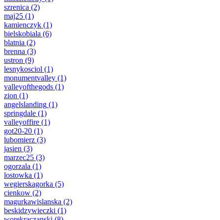
szrenica
(2)
maj25
(1)
kamienczyk
(1)
bielskobiala
(6)
blatnia
(2)
brenna
(3)
ustron
(9)
lesnykosciol
(1)
monumentvalley
(1)
valleyofthegods
(1)
zion
(1)
angelslanding
(1)
springdale
(1)
valleyoffire
(1)
got20-20
(1)
lubomierz
(3)
jasien
(3)
marzec25
(3)
ogorzala
(1)
lostowka
(1)
wegierskagorka
(5)
cienkow
(2)
magurkawislanska
(2)
beskidzywieczki
(1)
worekraczanski
(8)