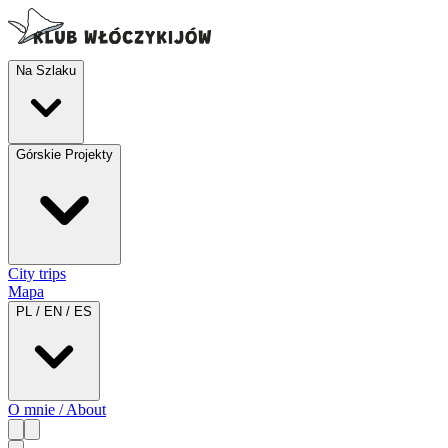
Na Szlaku
Górskie Projekty
City trips
Mapa
PL / EN / ES
O mnie / About