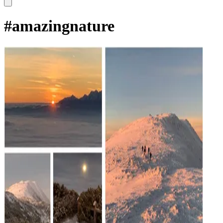
#
amazingnature