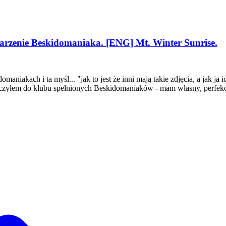
arzenie Beskidomaniaka. [ENG] Mt. Winter Sunrise.
akach i ta myśl... "jak to jest że inni mają takie zdjęcia, a jak ja idę
ołączyłem do klubu spełnionych Beskidomaniaków - mam własny, perfekc