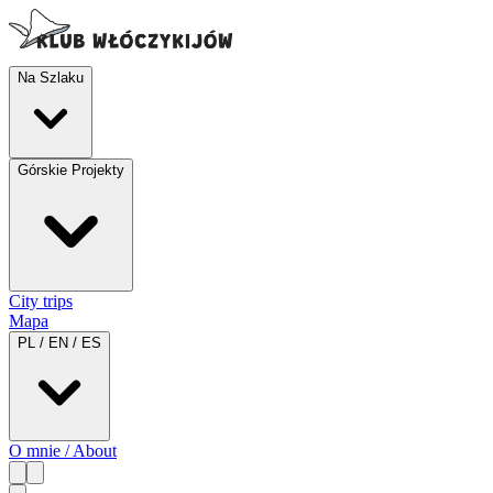
Na Szlaku
Górskie Projekty
City trips
Mapa
PL / EN / ES
O mnie / About