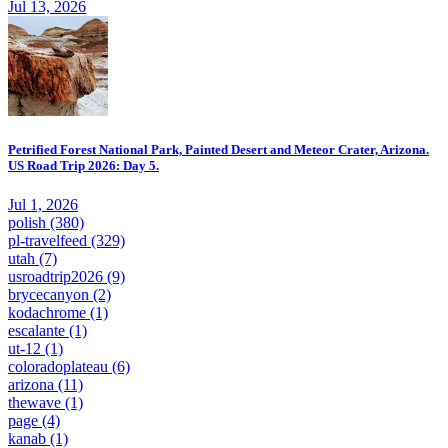
Jul 13, 2026
Petrified Forest National Park, Painted Desert and Meteor Crater, Arizona.
US Road Trip 2026: Day 5.
Jul 1, 2026
polish
(380)
pl-travelfeed
(329)
utah
(7)
usroadtrip2026
(9)
brycecanyon
(2)
kodachrome
(1)
escalante
(1)
ut-12
(1)
coloradoplateau
(6)
arizona
(11)
thewave
(1)
page
(4)
kanab
(1)