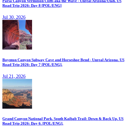
Paria Canyon Vermilion Cliffs aka the Wave - Unreal Arizona/Utah. US
Road Trip 2026: Day 8 [POL/ENG]
Jul 30, 2026
Boynton Canyon Subway Cave and Horseshoe Bend - Unreal Arizona. US
Road Trip 2026: Day 7 [POL/ENG].
Jul 21, 2026
Grand Canyon National Park. South Kaibab Trail: Down & Back Up. US
Road Trip 2026: Day 6. [POL/ENG].