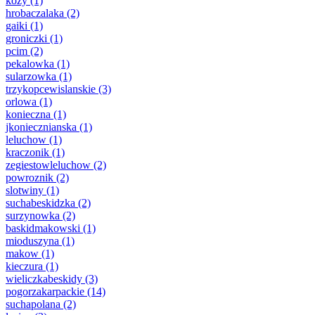
kozy
(1)
hrobaczalaka
(2)
gaiki
(1)
groniczki
(1)
pcim
(2)
pekalowka
(1)
sularzowka
(1)
trzykopcewislanskie
(3)
orlowa
(1)
konieczna
(1)
jkoniecznianska
(1)
leluchow
(1)
kraczonik
(1)
zegiestowleluchow
(2)
powroznik
(2)
slotwiny
(1)
suchabeskidzka
(2)
surzynowka
(2)
baskidmakowski
(1)
mioduszyna
(1)
makow
(1)
kieczura
(1)
wieliczkabeskidy
(3)
pogorzakarpackie
(14)
suchapolana
(2)