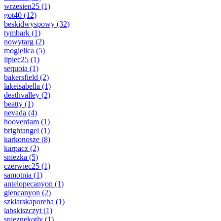
wrzesien25
(1)
got40
(12)
beskidwyspowy
(32)
tymbark
(1)
nowytarg
(2)
mogielica
(5)
lipiec25
(1)
sequoia
(1)
bakersfield
(2)
lakeisabella
(1)
deathvalley
(2)
beatty
(1)
nevada
(4)
hooverdam
(1)
brightangel
(1)
karkonosze
(8)
karpacz
(2)
sniezka
(5)
czerwiec25
(1)
samotnia
(1)
antelopecanyon
(1)
glencanyon
(2)
szklarskaporeba
(1)
labskiszczyt
(1)
snieznekotly
(1)