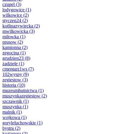
czupel
(3)
lodygowice
(1)
wilkowice
(2)
styczen24
(2)
kotlinazywiecka
(2)
mwilkowicka
(3)
milowka
(1)
prusow
(2)
kamionna
(2)
zegocina
(1)
grudzien23
(8)
zadziele
(1)
cmentarz1ws
(7)
102wyspy
(9)
zegiestow
(3)
historia
(10)
muzeumhutnictwa
(1)
muszynkazegiestow
(2)
szczawnik
(1)
muszynka
(1)
malnik
(1)
wojkowa
(1)
goryleluchowskie
(1)
bystra
(2)
koziagora
(2)