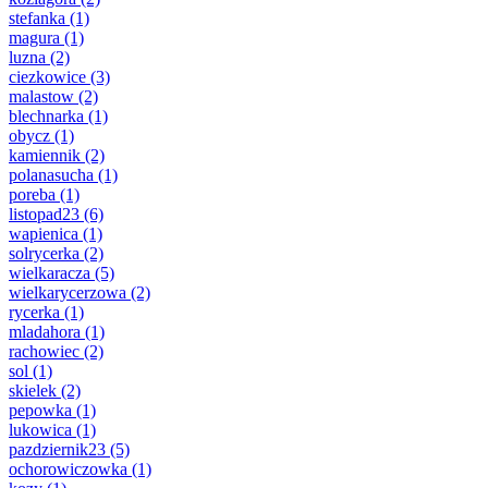
stefanka
(1)
magura
(1)
luzna
(2)
ciezkowice
(3)
malastow
(2)
blechnarka
(1)
obycz
(1)
kamiennik
(2)
polanasucha
(1)
poreba
(1)
listopad23
(6)
wapienica
(1)
solrycerka
(2)
wielkaracza
(5)
wielkarycerzowa
(2)
rycerka
(1)
mladahora
(1)
rachowiec
(2)
sol
(1)
skielek
(2)
pepowka
(1)
lukowica
(1)
pazdziernik23
(5)
ochorowiczowka
(1)