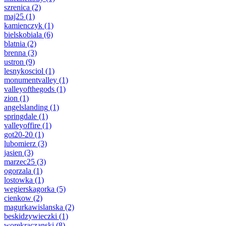
szrenica
(2)
maj25
(1)
kamienczyk
(1)
bielskobiala
(6)
blatnia
(2)
brenna
(3)
ustron
(9)
lesnykosciol
(1)
monumentvalley
(1)
valleyofthegods
(1)
zion
(1)
angelslanding
(1)
springdale
(1)
valleyoffire
(1)
got20-20
(1)
lubomierz
(3)
jasien
(3)
marzec25
(3)
ogorzala
(1)
lostowka
(1)
wegierskagorka
(5)
cienkow
(2)
magurkawislanska
(2)
beskidzywieczki
(1)
worekraczanski
(8)