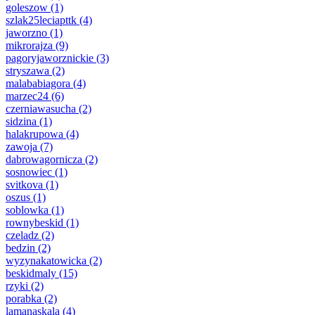
goleszow
(1)
szlak25leciapttk
(4)
jaworzno
(1)
mikrorajza
(9)
pagoryjaworznickie
(3)
stryszawa
(2)
malababiagora
(4)
marzec24
(6)
czerniawasucha
(2)
sidzina
(1)
halakrupowa
(4)
zawoja
(7)
dabrowagornicza
(2)
sosnowiec
(1)
svitkova
(1)
oszus
(1)
soblowka
(1)
rownybeskid
(1)
czeladz
(2)
bedzin
(2)
wyzynakatowicka
(2)
beskidmaly
(15)
rzyki
(2)
porabka
(2)
lamanaskala
(4)