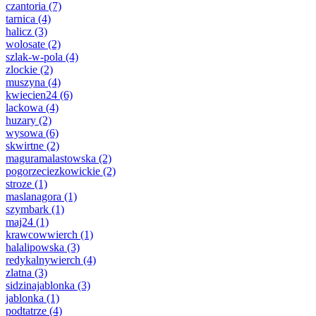
czantoria
(7)
tarnica
(4)
halicz
(3)
wolosate
(2)
szlak-w-pola
(4)
zlockie
(2)
muszyna
(4)
kwiecien24
(6)
lackowa
(4)
huzary
(2)
wysowa
(6)
skwirtne
(2)
maguramalastowska
(2)
pogorzeciezkowickie
(2)
stroze
(1)
maslanagora
(1)
szymbark
(1)
maj24
(1)
krawcowwierch
(1)
halalipowska
(3)
redykalnywierch
(4)
zlatna
(3)
sidzinajablonka
(3)
jablonka
(1)
podtatrze
(4)