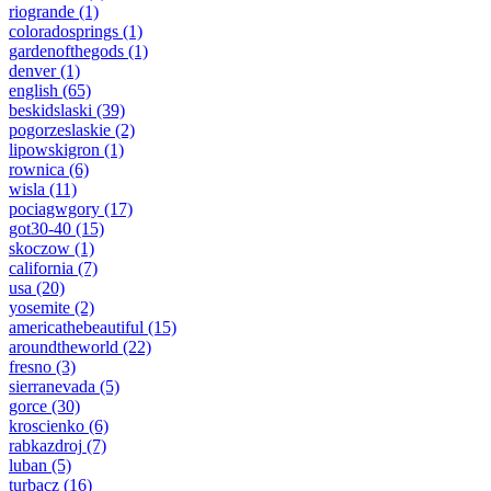
riogrande
(1)
coloradosprings
(1)
gardenofthegods
(1)
denver
(1)
english
(65)
beskidslaski
(39)
pogorzeslaskie
(2)
lipowskigron
(1)
rownica
(6)
wisla
(11)
pociagwgory
(17)
got30-40
(15)
skoczow
(1)
california
(7)
usa
(20)
yosemite
(2)
americathebeautiful
(15)
aroundtheworld
(22)
fresno
(3)
sierranevada
(5)
gorce
(30)
kroscienko
(6)
rabkazdroj
(7)
luban
(5)
turbacz
(16)