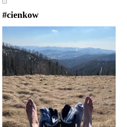
#
cienkow