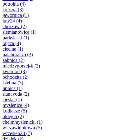
potrojna
(4)
kiczera
(3)
jawornica
(1)
luty24
(4)
chorzow
(2)
siemianowice
(1)
parkslaski
(1)
rajcza
(4)
ciecina
(1)
halaboracza
(3)
zabnica
(2)
miedzygorzej-k
(2)
zwardon
(3)
ochodzita
(2)
istebna
(3)
lipnica
(1)
slanavoda
(2)
cieslar
(1)
myslenice
(4)
kudlacze
(5)
uklejna
(2)
chelmmyslenicki
(1)
wiezawidokowa
(5)
wrzesien23
(7)
dzialek
(2)