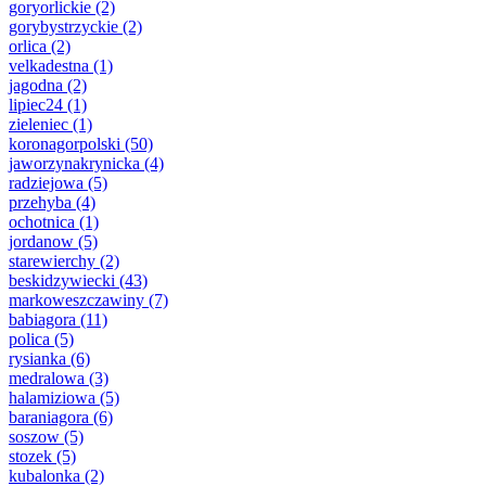
goryorlickie
(2)
gorybystrzyckie
(2)
orlica
(2)
velkadestna
(1)
jagodna
(2)
lipiec24
(1)
zieleniec
(1)
koronagorpolski
(50)
jaworzynakrynicka
(4)
radziejowa
(5)
przehyba
(4)
ochotnica
(1)
jordanow
(5)
starewierchy
(2)
beskidzywiecki
(43)
markoweszczawiny
(7)
babiagora
(11)
polica
(5)
rysianka
(6)
medralowa
(3)
halamiziowa
(5)
baraniagora
(6)
soszow
(5)
stozek
(5)
kubalonka
(2)