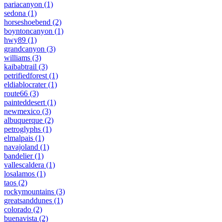
pariacanyon
(1)
sedona
(1)
horseshoebend
(2)
boyntoncanyon
(1)
hwy89
(1)
grandcanyon
(3)
williams
(3)
kaibabtrail
(3)
petrifiedforest
(1)
eldiablocrater
(1)
route66
(3)
painteddesert
(1)
newmexico
(3)
albuquerque
(2)
petroglyphs
(1)
elmalpais
(1)
navajoland
(1)
bandelier
(1)
vallescaldera
(1)
losalamos
(1)
taos
(2)
rockymountains
(3)
greatsanddunes
(1)
colorado
(2)
buenavista
(2)