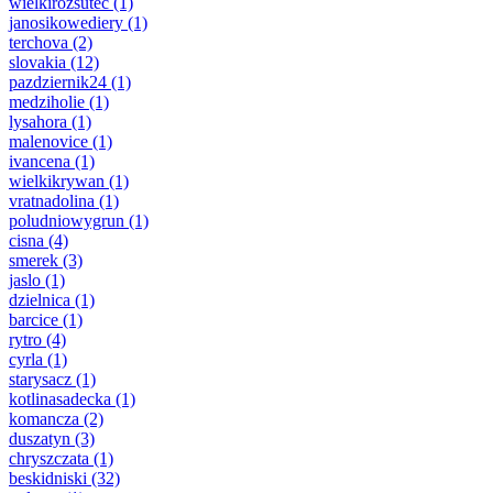
wielkirozsutec
(1)
janosikowediery
(1)
terchova
(2)
slovakia
(12)
pazdziernik24
(1)
medziholie
(1)
lysahora
(1)
malenovice
(1)
ivancena
(1)
wielkikrywan
(1)
vratnadolina
(1)
poludniowygrun
(1)
cisna
(4)
smerek
(3)
jaslo
(1)
dzielnica
(1)
barcice
(1)
rytro
(4)
cyrla
(1)
starysacz
(1)
kotlinasadecka
(1)
komancza
(2)
duszatyn
(3)
chryszczata
(1)
beskidniski
(32)