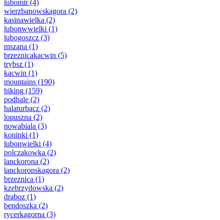
lubomir
(4)
wierzbanowskagora
(2)
kasinawielka
(2)
lubonwwielki
(1)
lubogoszcz
(3)
mszana
(1)
brzeznicakacwin
(5)
trybsz
(1)
kacwin
(1)
mountains
(190)
hiking
(159)
podhale
(2)
halaturbacz
(2)
lopuszna
(2)
nowabiala
(3)
koninki
(1)
lubonwielki
(4)
polczakowka
(2)
lanckorona
(2)
lanckoronskagora
(2)
brzeznica
(1)
kzebrzydowska
(2)
draboz
(1)
bendoszka
(2)
rycerkagorna
(3)