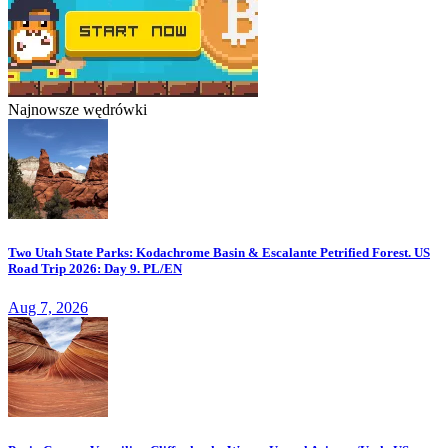
Najnowsze wędrówki
Two Utah State Parks: Kodachrome Basin & Escalante Petrified Forest. US
Road Trip 2026: Day 9. PL/EN
Aug 7, 2026