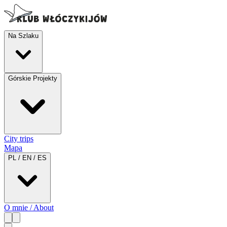
Na Szlaku
Górskie Projekty
City trips
Mapa
PL / EN / ES
O mnie / About