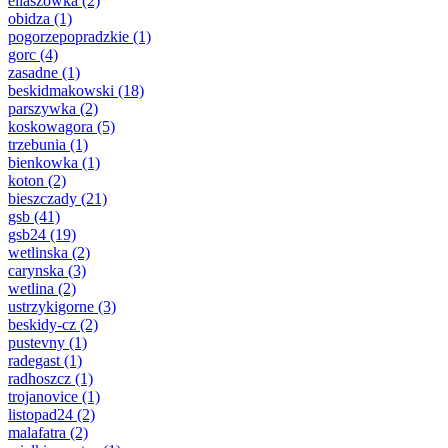
eliaszowka
(2)
obidza
(1)
pogorzepopradzkie
(1)
gorc
(4)
zasadne
(1)
beskidmakowski
(18)
parszywka
(2)
koskowagora
(5)
trzebunia
(1)
bienkowka
(1)
koton
(2)
bieszczady
(21)
gsb
(41)
gsb24
(19)
wetlinska
(2)
carynska
(3)
wetlina
(2)
ustrzykigorne
(3)
beskidy-cz
(2)
pustevny
(1)
radegast
(1)
radhoszcz
(1)
trojanovice
(1)
listopad24
(2)
malafatra
(2)