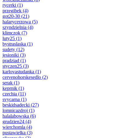
rycerki
(1)
przegibek
(4)
got20-30
(21)
halarycerzowa
(5)
szyndzielnia
(4)
klimczok
(7)
luty25
(1)
bystraslaska
(1)
sudety
(12)
jesioniki
(3)
pradziad
(1)
styczen25
(3)
karlovastudanka
(1)
cervenohorskesedlo
(2)
serak
(1)
keprnik
(1)
czechia
(11)
svycarna
(1)
beskidsadecki
(27)
lomnicazdroj
(1)
halalabowska
(6)
grudzien24
(4)
wierchomla
(4)
pustawielka
(3)