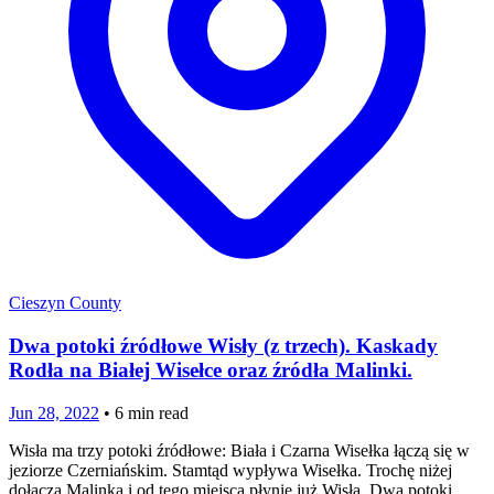
Cieszyn County
Dwa potoki źródłowe Wisły (z trzech). Kaskady
Rodła na Białej Wisełce oraz źródła Malinki.
Jun 28, 2022
•
6
min read
Wisła ma trzy potoki źródłowe: Biała i Czarna Wisełka łączą się w
jeziorze Czerniańskim. Stamtąd wypływa Wisełka. Trochę niżej
dołącza Malinka i od tego miejsca płynie już Wisła. Dwa potoki