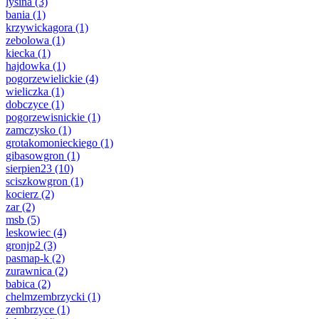
lysina
(3)
bania
(1)
krzywickagora
(1)
zebolowa
(1)
kiecka
(1)
hajdowka
(1)
pogorzewielickie
(4)
wieliczka
(1)
dobczyce
(1)
pogorzewisnickie
(1)
zamczysko
(1)
grotakomonieckiego
(1)
gibasowgron
(1)
sierpien23
(10)
sciszkowgron
(1)
kocierz
(2)
zar
(2)
msb
(5)
leskowiec
(4)
gronjp2
(3)
pasmap-k
(2)
zurawnica
(2)
babica
(2)
chelmzembrzycki
(1)
zembrzyce
(1)