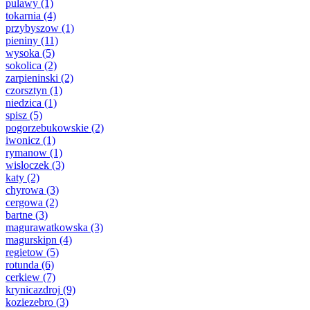
pulawy
(1)
tokarnia
(4)
przybyszow
(1)
pieniny
(11)
wysoka
(5)
sokolica
(2)
zarpieninski
(2)
czorsztyn
(1)
niedzica
(1)
spisz
(5)
pogorzebukowskie
(2)
iwonicz
(1)
rymanow
(1)
wisloczek
(3)
katy
(2)
chyrowa
(3)
cergowa
(2)
bartne
(3)
magurawatkowska
(3)
magurskipn
(4)
regietow
(5)
rotunda
(6)
cerkiew
(7)
krynicazdroj
(9)
koziezebro
(3)