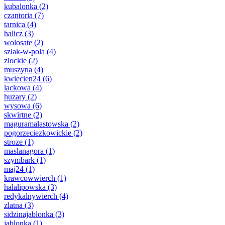
kubalonka
(2)
czantoria
(7)
tarnica
(4)
halicz
(3)
wolosate
(2)
szlak-w-pola
(4)
zlockie
(2)
muszyna
(4)
kwiecien24
(6)
lackowa
(4)
huzary
(2)
wysowa
(6)
skwirtne
(2)
maguramalastowska
(2)
pogorzeciezkowickie
(2)
stroze
(1)
maslanagora
(1)
szymbark
(1)
maj24
(1)
krawcowwierch
(1)
halalipowska
(3)
redykalnywierch
(4)
zlatna
(3)
sidzinajablonka
(3)
jablonka
(1)