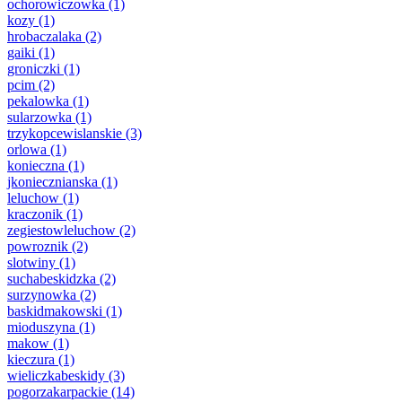
ochorowiczowka
(1)
kozy
(1)
hrobaczalaka
(2)
gaiki
(1)
groniczki
(1)
pcim
(2)
pekalowka
(1)
sularzowka
(1)
trzykopcewislanskie
(3)
orlowa
(1)
konieczna
(1)
jkoniecznianska
(1)
leluchow
(1)
kraczonik
(1)
zegiestowleluchow
(2)
powroznik
(2)
slotwiny
(1)
suchabeskidzka
(2)
surzynowka
(2)
baskidmakowski
(1)
mioduszyna
(1)
makow
(1)
kieczura
(1)
wieliczkabeskidy
(3)
pogorzakarpackie
(14)