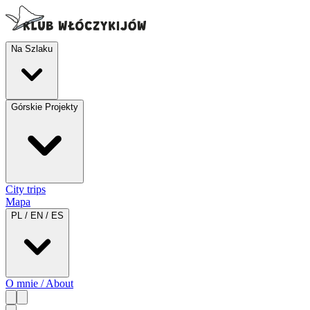
Na Szlaku
Górskie Projekty
City trips
Mapa
PL / EN / ES
O mnie / About