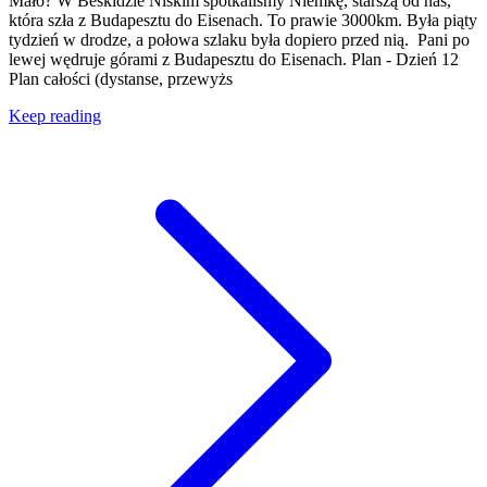
Mało? W Beskidzie Niskim spotkaliśmy Niemkę, starszą od nas,
która szła z Budapesztu do Eisenach. To prawie 3000km. Była piąty
tydzień w drodze, a połowa szlaku była dopiero przed nią. Pani po
lewej wędruje górami z Budapesztu do Eisenach. Plan - Dzień 12
Plan całości (dystanse, przewyżs
Keep reading