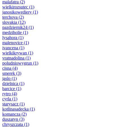
malafatra
(2)
wielkirozsutec
(1)
janosikowediery
(1)
terchova
(2)
slovakia
(12)
pazdziernik24
(1)
medziholie
(1)
lysahora
(1)
malenovice
(1)
ivancena
(1)
wielkikrywan
(1)
vratnadolina
(1)
poludniowygrun
(1)
cisna
(4)
smerek
(3)
jaslo
(1)
dzielnica
(1)
barcice
(1)
rytro
(4)
cyrla
(1)
starysacz
(1)
kotlinasadecka
(1)
komancza
(2)
duszatyn
(3)
chryszczata
(1)