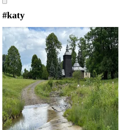
#
katy