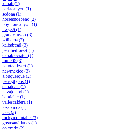
kanab
(1)
pariacanyon
(1)
sedona
(1)
horseshoebend
(2)
boyntoncanyon
(1)
hwy89
(1)
grandcanyon
(3)
williams
(3)
kaibabtrail
(3)
petrifiedforest
(1)
eldiablocrater
(1)
route66
(3)
painteddesert
(1)
newmexico
(3)
albuquerque
(2)
petroglyphs
(1)
elmalpais
(1)
navajoland
(1)
bandelier
(1)
vallescaldera
(1)
losalamos
(1)
taos
(2)
rockymountains
(3)
greatsanddunes
(1)
colorado
(2)