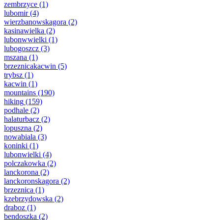
zembrzyce
(1)
lubomir
(4)
wierzbanowskagora
(2)
kasinawielka
(2)
lubonwwielki
(1)
lubogoszcz
(3)
mszana
(1)
brzeznicakacwin
(5)
trybsz
(1)
kacwin
(1)
mountains
(190)
hiking
(159)
podhale
(2)
halaturbacz
(2)
lopuszna
(2)
nowabiala
(3)
koninki
(1)
lubonwielki
(4)
polczakowka
(2)
lanckorona
(2)
lanckoronskagora
(2)
brzeznica
(1)
kzebrzydowska
(2)
draboz
(1)
bendoszka
(2)