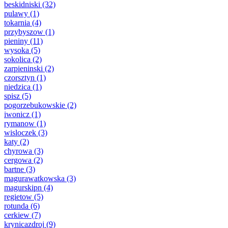
beskidniski
(32)
pulawy
(1)
tokarnia
(4)
przybyszow
(1)
pieniny
(11)
wysoka
(5)
sokolica
(2)
zarpieninski
(2)
czorsztyn
(1)
niedzica
(1)
spisz
(5)
pogorzebukowskie
(2)
iwonicz
(1)
rymanow
(1)
wisloczek
(3)
katy
(2)
chyrowa
(3)
cergowa
(2)
bartne
(3)
magurawatkowska
(3)
magurskipn
(4)
regietow
(5)
rotunda
(6)
cerkiew
(7)
krynicazdroj
(9)