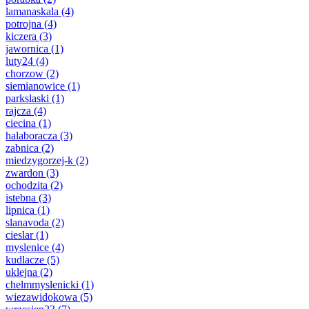
lamanaskala
(4)
potrojna
(4)
kiczera
(3)
jawornica
(1)
luty24
(4)
chorzow
(2)
siemianowice
(1)
parkslaski
(1)
rajcza
(4)
ciecina
(1)
halaboracza
(3)
zabnica
(2)
miedzygorzej-k
(2)
zwardon
(3)
ochodzita
(2)
istebna
(3)
lipnica
(1)
slanavoda
(2)
cieslar
(1)
myslenice
(4)
kudlacze
(5)
uklejna
(2)
chelmmyslenicki
(1)
wiezawidokowa
(5)