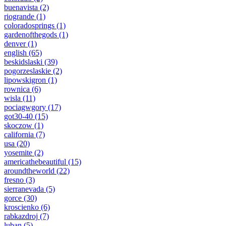
buenavista
(2)
riogrande
(1)
coloradosprings
(1)
gardenofthegods
(1)
denver
(1)
english
(65)
beskidslaski
(39)
pogorzeslaskie
(2)
lipowskigron
(1)
rownica
(6)
wisla
(11)
pociagwgory
(17)
got30-40
(15)
skoczow
(1)
california
(7)
usa
(20)
yosemite
(2)
americathebeautiful
(15)
aroundtheworld
(22)
fresno
(3)
sierranevada
(5)
gorce
(30)
kroscienko
(6)
rabkazdroj
(7)
luban
(5)