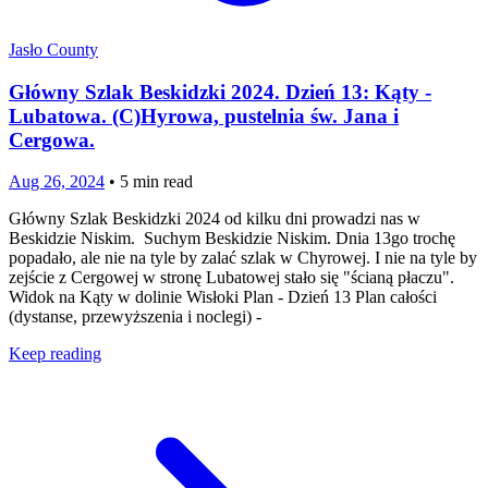
Jasło County
Główny Szlak Beskidzki 2024. Dzień 13: Kąty -
Lubatowa. (C)Hyrowa, pustelnia św. Jana i
Cergowa.
Aug 26, 2024
•
5
min read
Główny Szlak Beskidzki 2024 od kilku dni prowadzi nas w
Beskidzie Niskim. Suchym Beskidzie Niskim. Dnia 13go trochę
popadało, ale nie na tyle by zalać szlak w Chyrowej. I nie na tyle by
zejście z Cergowej w stronę Lubatowej stało się "ścianą płaczu".
Widok na Kąty w dolinie Wisłoki Plan - Dzień 13 Plan całości
(dystanse, przewyższenia i noclegi) -
Keep reading