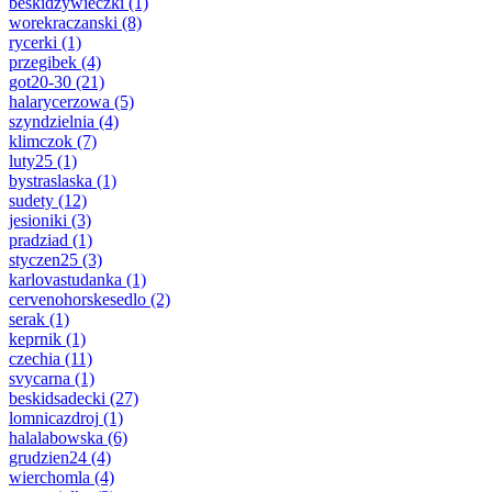
beskidzywieczki
(1)
worekraczanski
(8)
rycerki
(1)
przegibek
(4)
got20-30
(21)
halarycerzowa
(5)
szyndzielnia
(4)
klimczok
(7)
luty25
(1)
bystraslaska
(1)
sudety
(12)
jesioniki
(3)
pradziad
(1)
styczen25
(3)
karlovastudanka
(1)
cervenohorskesedlo
(2)
serak
(1)
keprnik
(1)
czechia
(11)
svycarna
(1)
beskidsadecki
(27)
lomnicazdroj
(1)
halalabowska
(6)
grudzien24
(4)
wierchomla
(4)