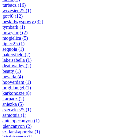
turbacz
(16)
wrzesien25
(1)
got40
(12)
beskidwyspowy
(32)
tymbark
(1)
nowytarg
(2)
mogielica
(5)
lipiec25
(1)
sequoia
(1)
bakersfield
(2)
lakeisabella
(1)
deathvalley
(2)
beatty
(1)
nevada
(4)
hooverdam
(1)
brightangel
(1)
karkonosze
(8)
karpacz
(2)
sniezka
(5)
czerwiec25
(1)
samotnia
(1)
antelopecanyon
(1)
glencanyon
(2)
szklarskaporeba
(1)