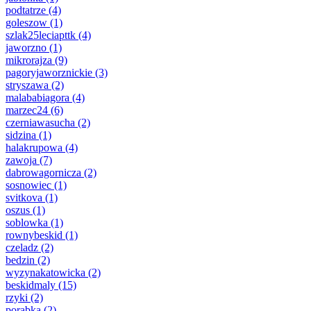
podtatrze
(4)
goleszow
(1)
szlak25leciapttk
(4)
jaworzno
(1)
mikrorajza
(9)
pagoryjaworznickie
(3)
stryszawa
(2)
malababiagora
(4)
marzec24
(6)
czerniawasucha
(2)
sidzina
(1)
halakrupowa
(4)
zawoja
(7)
dabrowagornicza
(2)
sosnowiec
(1)
svitkova
(1)
oszus
(1)
soblowka
(1)
rownybeskid
(1)
czeladz
(2)
bedzin
(2)
wyzynakatowicka
(2)
beskidmaly
(15)
rzyki
(2)
porabka
(2)