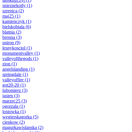
labskiszczyt
(1)
snieznekotly
(1)
szrenica
(2)
maj25
(1)
kamienczyk
(1)
bielskobiala
(6)
blatnia
(2)
brenna
(3)
ustron
(9)
lesnykosciol
(1)
monumentvalley
(1)
valleyofthegods
(1)
zion
(1)
angelslanding
(1)
springdale
(1)
valleyoffire
(1)
got20-20
(1)
lubomierz
(3)
jasien
(3)
marzec25
(3)
ogorzala
(1)
lostowka
(1)
wegierskagorka
(5)
cienkow
(2)
magurkawislanska
(2)