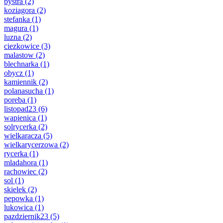
bystra
(2)
koziagora
(2)
stefanka
(1)
magura
(1)
luzna
(2)
ciezkowice
(3)
malastow
(2)
blechnarka
(1)
obycz
(1)
kamiennik
(2)
polanasucha
(1)
poreba
(1)
listopad23
(6)
wapienica
(1)
solrycerka
(2)
wielkaracza
(5)
wielkarycerzowa
(2)
rycerka
(1)
mladahora
(1)
rachowiec
(2)
sol
(1)
skielek
(2)
pepowka
(1)
lukowica
(1)
pazdziernik23
(5)