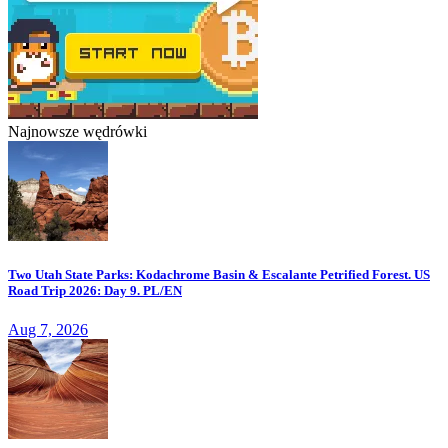
Najnowsze wędrówki
Two Utah State Parks: Kodachrome Basin & Escalante Petrified Forest. US
Road Trip 2026: Day 9. PL/EN
Aug 7, 2026