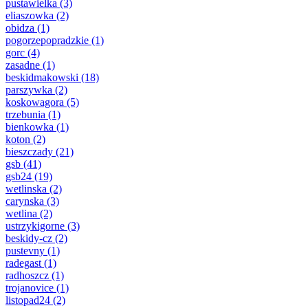
pustawielka
(3)
eliaszowka
(2)
obidza
(1)
pogorzepopradzkie
(1)
gorc
(4)
zasadne
(1)
beskidmakowski
(18)
parszywka
(2)
koskowagora
(5)
trzebunia
(1)
bienkowka
(1)
koton
(2)
bieszczady
(21)
gsb
(41)
gsb24
(19)
wetlinska
(2)
carynska
(3)
wetlina
(2)
ustrzykigorne
(3)
beskidy-cz
(2)
pustevny
(1)
radegast
(1)
radhoszcz
(1)
trojanovice
(1)
listopad24
(2)