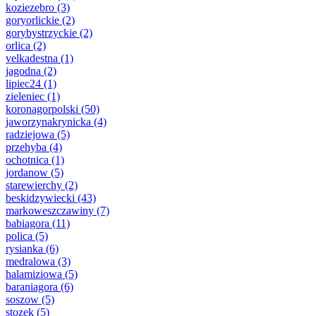
koziezebro
(3)
goryorlickie
(2)
gorybystrzyckie
(2)
orlica
(2)
velkadestna
(1)
jagodna
(2)
lipiec24
(1)
zieleniec
(1)
koronagorpolski
(50)
jaworzynakrynicka
(4)
radziejowa
(5)
przehyba
(4)
ochotnica
(1)
jordanow
(5)
starewierchy
(2)
beskidzywiecki
(43)
markoweszczawiny
(7)
babiagora
(11)
polica
(5)
rysianka
(6)
medralowa
(3)
halamiziowa
(5)
baraniagora
(6)
soszow
(5)
stozek
(5)