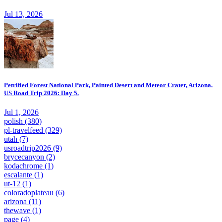
Jul 13, 2026
Petrified Forest National Park, Painted Desert and Meteor Crater, Arizona.
US Road Trip 2026: Day 5.
Jul 1, 2026
polish
(380)
pl-travelfeed
(329)
utah
(7)
usroadtrip2026
(9)
brycecanyon
(2)
kodachrome
(1)
escalante
(1)
ut-12
(1)
coloradoplateau
(6)
arizona
(11)
thewave
(1)
page
(4)