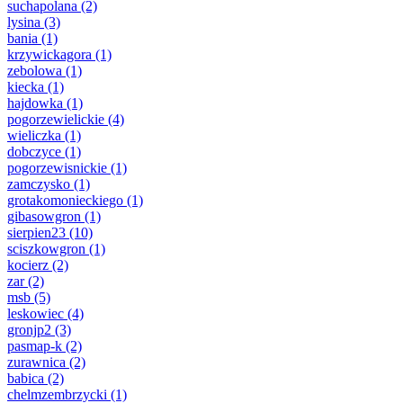
suchapolana
(2)
lysina
(3)
bania
(1)
krzywickagora
(1)
zebolowa
(1)
kiecka
(1)
hajdowka
(1)
pogorzewielickie
(4)
wieliczka
(1)
dobczyce
(1)
pogorzewisnickie
(1)
zamczysko
(1)
grotakomonieckiego
(1)
gibasowgron
(1)
sierpien23
(10)
sciszkowgron
(1)
kocierz
(2)
zar
(2)
msb
(5)
leskowiec
(4)
gronjp2
(3)
pasmap-k
(2)
zurawnica
(2)
babica
(2)
chelmzembrzycki
(1)