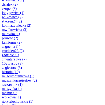
wrzesien23
(7)
dzialek
(2)
czupel
(3)
lodygowice
(1)
wilkowice
(2)
styczen24
(2)
kotlinazywiecka
(2)
mwilkowicka
(3)
milowka
(1)
prusow
(2)
kamionna
(2)
zegocina
(1)
grudzien23
(8)
zadziele
(1)
cmentarz1ws
(7)
102wyspy
(9)
zegiestow
(3)
historia
(10)
muzeumhutnictwa
(1)
muszynkazegiestow
(2)
szczawnik
(1)
muszynka
(1)
malnik
(1)
wojkowa
(1)
goryleluchowskie
(1)