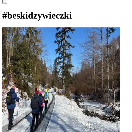
#
beskidzywieczki