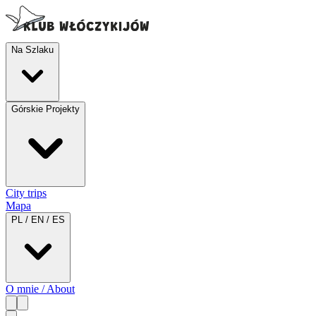
Na Szlaku
Górskie Projekty
City trips
Mapa
PL / EN / ES
O mnie / About