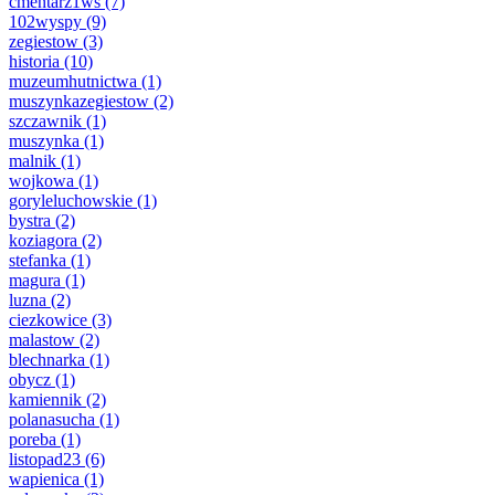
cmentarz1ws
(7)
102wyspy
(9)
zegiestow
(3)
historia
(10)
muzeumhutnictwa
(1)
muszynkazegiestow
(2)
szczawnik
(1)
muszynka
(1)
malnik
(1)
wojkowa
(1)
goryleluchowskie
(1)
bystra
(2)
koziagora
(2)
stefanka
(1)
magura
(1)
luzna
(2)
ciezkowice
(3)
malastow
(2)
blechnarka
(1)
obycz
(1)
kamiennik
(2)
polanasucha
(1)
poreba
(1)
listopad23
(6)
wapienica
(1)