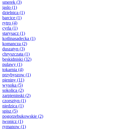
smerek
(3)
jaslo
(1)
dzielnica
(1)
barcice
(1)
rytro
(4)
cyrla
(1)
starysacz
(1)
kotlinasadecka
(1)
komancza
(2)
duszatyn
(3)
chryszczata
(1)
beskidniski
(32)
pulawy
(1)
tokarnia
(4)
przybyszow
(1)
pieniny
(11)
wysoka
(5)
sokolica
(2)
zarpieninski
(2)
czorsztyn
(1)
niedzica
(1)
spisz
(5)
pogorzebukowskie
(2)
iwonicz
(1)
rymanow
(1)