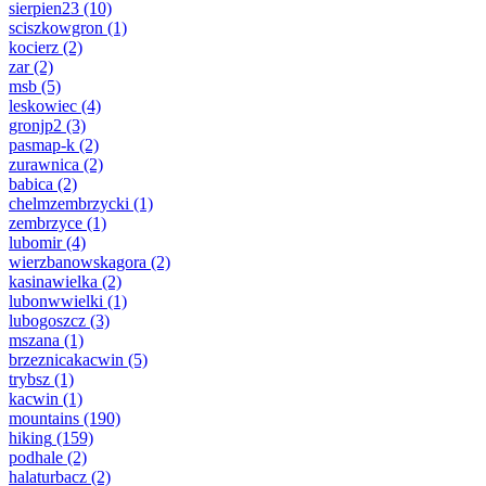
sierpien23
(10)
sciszkowgron
(1)
kocierz
(2)
zar
(2)
msb
(5)
leskowiec
(4)
gronjp2
(3)
pasmap-k
(2)
zurawnica
(2)
babica
(2)
chelmzembrzycki
(1)
zembrzyce
(1)
lubomir
(4)
wierzbanowskagora
(2)
kasinawielka
(2)
lubonwwielki
(1)
lubogoszcz
(3)
mszana
(1)
brzeznicakacwin
(5)
trybsz
(1)
kacwin
(1)
mountains
(190)
hiking
(159)
podhale
(2)
halaturbacz
(2)