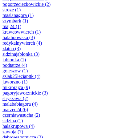
pogorzeciezkowickie
(2)
stroze
(1)
maslanagora
(1)
szymbark
(1)
maj24
(1)
krawcowwierch
(1)
halalipowska
(3)
redykalnywierch
(4)
zlatna
(3)
sidzinajablonka
(3)
jablonka
(1)
podtatrze
(4)
goleszow
(1)
szlak25leciapttk
(4)
jaworzno
(1)
mikrorajza
(9)
pagoryjaworznickie
(3)
stryszawa
(2)
malababiagora
(4)
marzec24
(6)
czerniawasucha
(2)
sidzina
(1)
halakrupowa
(4)
zawoja
(7)
dabrowagornicza
(2)