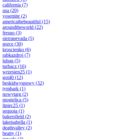
california
(7)
usa
(20)
yosemite
(2)
americathebeautiful
(15)
aroundtheworld
(22)
fresno
(3)
sierranevada
(5)
gorce
(30)
kroscienko
(6)
rabkazdroj
(7)
luban
(5)
turbacz
(16)
wrzesien25
(1)
got40
(12)
beskidwyspowy
(32)
tymbark
(1)
nowytarg
(2)
mogielica
(5)
lipiec25
(1)
sequoia
(1)
bakersfield
(2)
lakeisabella
(1)
deathvalley
(2)
beatty
(1)
nevada
(4)