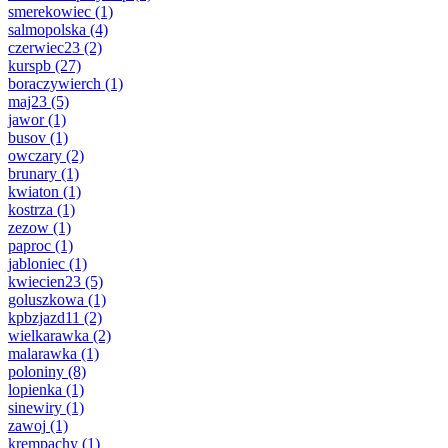
smerekowiec
(1)
salmopolska
(4)
czerwiec23
(2)
kurspb
(27)
boraczywierch
(1)
maj23
(5)
jawor
(1)
busov
(1)
owczary
(2)
brunary
(1)
kwiaton
(1)
kostrza
(1)
zezow
(1)
paproc
(1)
jabloniec
(1)
kwiecien23
(5)
goluszkowa
(1)
kpbzjazd11
(2)
wielkarawka
(2)
malarawka
(1)
poloniny
(8)
lopienka
(1)
sinewiry
(1)
zawoj
(1)
krempachy
(1)