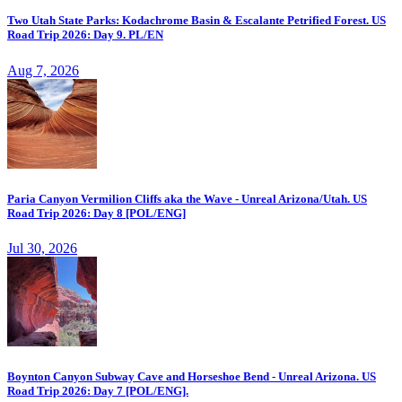
Two Utah State Parks: Kodachrome Basin & Escalante Petrified Forest. US
Road Trip 2026: Day 9. PL/EN
Aug 7, 2026
Paria Canyon Vermilion Cliffs aka the Wave - Unreal Arizona/Utah. US
Road Trip 2026: Day 8 [POL/ENG]
Jul 30, 2026
Boynton Canyon Subway Cave and Horseshoe Bend - Unreal Arizona. US
Road Trip 2026: Day 7 [POL/ENG].