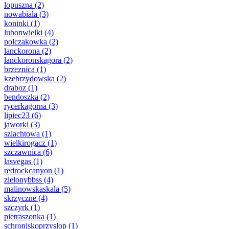
lopuszna
(2)
nowabiala
(3)
koninki
(1)
lubonwielki
(4)
polczakowka
(2)
lanckorona
(2)
lanckoronskagora
(2)
brzeznica
(1)
kzebrzydowska
(2)
draboz
(1)
bendoszka
(2)
rycerkagorna
(3)
lipiec23
(6)
jaworki
(3)
szlachtowa
(1)
wielkirogacz
(1)
szczawnica
(6)
lasvegas
(1)
redrockcanyon
(1)
zielonybbss
(4)
malinowskaskala
(5)
skrzyczne
(4)
szczyrk
(1)
pietraszonka
(1)
schroniskoprzyslop
(1)