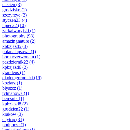
ciecien
(3)
grodzisko
(1)
szczyrzyc
(2)
styczen23
(4)
lipiec22
(10)
zarkalwaryjski
(1)
photography
(98)
amazingnature
(2)
kpbzjazd5
(3)
polanalapsowa
(1)
bornaczerwonem
(1)
pazdziernik22
(4)
kpbzjazd6
(2)
grandeus
(1)
diademgorpolski
(19)
koziarz
(1)
blyszcz
(1)
tylmanowa
(1)
beresnik
(1)
kpbzjazd8
(2)
grudzien22
(1)
krakow
(3)
citytrip
(31)
podgorze
(1)
kopieckrakusa
(1)