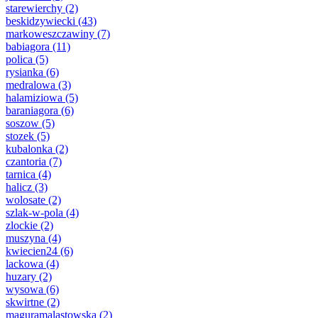
starewierchy
(2)
beskidzywiecki
(43)
markoweszczawiny
(7)
babiagora
(11)
polica
(5)
rysianka
(6)
medralowa
(3)
halamiziowa
(5)
baraniagora
(6)
soszow
(5)
stozek
(5)
kubalonka
(2)
czantoria
(7)
tarnica
(4)
halicz
(3)
wolosate
(2)
szlak-w-pola
(4)
zlockie
(2)
muszyna
(4)
kwiecien24
(6)
lackowa
(4)
huzary
(2)
wysowa
(6)
skwirtne
(2)
maguramalastowska
(2)