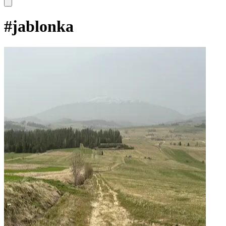
#
jablonka