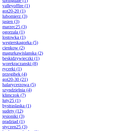
springdale
(1)
valleyoffire
(1)
got20-20
(1)
lubomierz
(3)
jasien
(3)
marzec25
(3)
ogorzala
(1)
lostowka
(1)
wegierskagorka
(5)
cienkow
(2)
magurkawislanska
(2)
beskidzywieczki
(1)
worekraczanski
(8)
rycerki
(1)
przegibek
(4)
got20-30
(21)
halarycerzowa
(5)
szyndzielnia
(4)
klimczok
(7)
luty25
(1)
bystraslaska
(1)
sudety
(12)
jesioniki
(3)
pradziad
(1)
styczen25
(3)