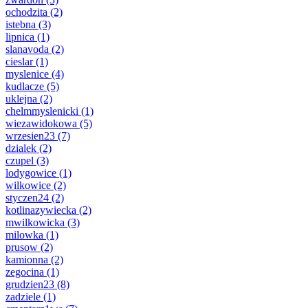
ochodzita
(2)
istebna
(3)
lipnica
(1)
slanavoda
(2)
cieslar
(1)
myslenice
(4)
kudlacze
(5)
uklejna
(2)
chelmmyslenicki
(1)
wiezawidokowa
(5)
wrzesien23
(7)
dzialek
(2)
czupel
(3)
lodygowice
(1)
wilkowice
(2)
styczen24
(2)
kotlinazywiecka
(2)
mwilkowicka
(3)
milowka
(1)
prusow
(2)
kamionna
(2)
zegocina
(1)
grudzien23
(8)
zadziele
(1)