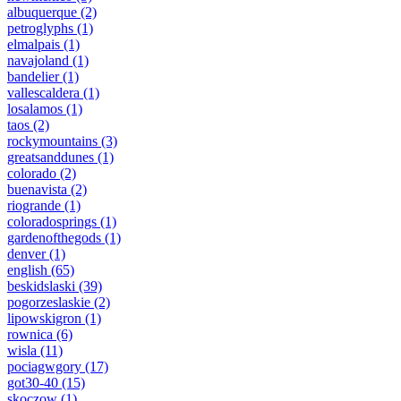
albuquerque
(2)
petroglyphs
(1)
elmalpais
(1)
navajoland
(1)
bandelier
(1)
vallescaldera
(1)
losalamos
(1)
taos
(2)
rockymountains
(3)
greatsanddunes
(1)
colorado
(2)
buenavista
(2)
riogrande
(1)
coloradosprings
(1)
gardenofthegods
(1)
denver
(1)
english
(65)
beskidslaski
(39)
pogorzeslaskie
(2)
lipowskigron
(1)
rownica
(6)
wisla
(11)
pociagwgory
(17)
got30-40
(15)
skoczow
(1)