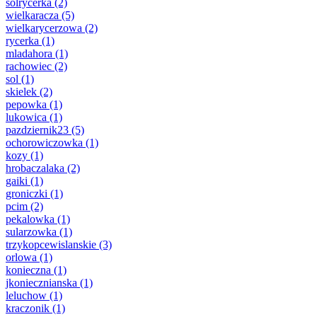
solrycerka
(2)
wielkaracza
(5)
wielkarycerzowa
(2)
rycerka
(1)
mladahora
(1)
rachowiec
(2)
sol
(1)
skielek
(2)
pepowka
(1)
lukowica
(1)
pazdziernik23
(5)
ochorowiczowka
(1)
kozy
(1)
hrobaczalaka
(2)
gaiki
(1)
groniczki
(1)
pcim
(2)
pekalowka
(1)
sularzowka
(1)
trzykopcewislanskie
(3)
orlowa
(1)
konieczna
(1)
jkoniecznianska
(1)
leluchow
(1)
kraczonik
(1)