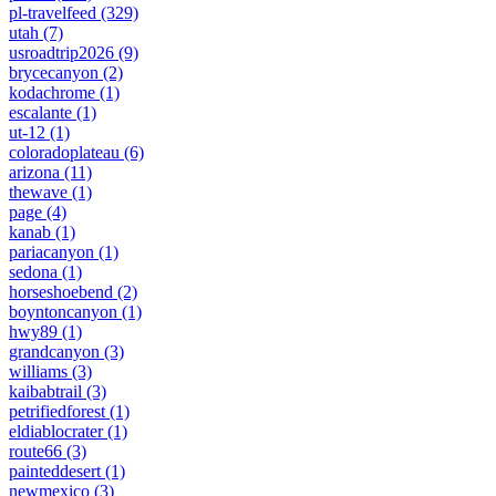
pl-travelfeed
(329)
utah
(7)
usroadtrip2026
(9)
brycecanyon
(2)
kodachrome
(1)
escalante
(1)
ut-12
(1)
coloradoplateau
(6)
arizona
(11)
thewave
(1)
page
(4)
kanab
(1)
pariacanyon
(1)
sedona
(1)
horseshoebend
(2)
boyntoncanyon
(1)
hwy89
(1)
grandcanyon
(3)
williams
(3)
kaibabtrail
(3)
petrifiedforest
(1)
eldiablocrater
(1)
route66
(3)
painteddesert
(1)
newmexico
(3)