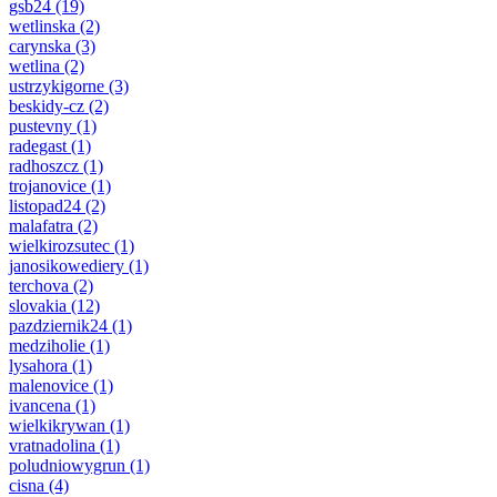
gsb24
(19)
wetlinska
(2)
carynska
(3)
wetlina
(2)
ustrzykigorne
(3)
beskidy-cz
(2)
pustevny
(1)
radegast
(1)
radhoszcz
(1)
trojanovice
(1)
listopad24
(2)
malafatra
(2)
wielkirozsutec
(1)
janosikowediery
(1)
terchova
(2)
slovakia
(12)
pazdziernik24
(1)
medziholie
(1)
lysahora
(1)
malenovice
(1)
ivancena
(1)
wielkikrywan
(1)
vratnadolina
(1)
poludniowygrun
(1)
cisna
(4)