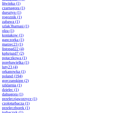
litwinka
(1)
czarnagora
(1)
dursztyn
(1)
rogoznik
(1)
zabawa
(1)
szlak3harnasi
(1)
olza
(1)
koniakow
(1)
ganczorka
(1)
marzec23
(1)
listopad22
(4)
kpbzjazd7
(2)
potaczkowa
(1)
porebawielka
(1)
luty23
(4)
orkanowka
(1)
poland
(194)
gorczanskipn
(2)
szklarnia
(1)
dzielec
(1)
dalnagora
(1)
przeleczjaworzyce
(1)
czoloturbacza
(1)
przeleczborek
(1)
turbaczyk
(1)