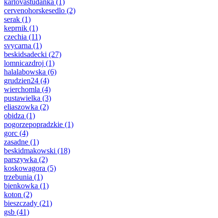
karlovastudanka
(1)
cervenohorskesedlo
(2)
serak
(1)
keprnik
(1)
czechia
(11)
svycarna
(1)
beskidsadecki
(27)
lomnicazdroj
(1)
halalabowska
(6)
grudzien24
(4)
wierchomla
(4)
pustawielka
(3)
eliaszowka
(2)
obidza
(1)
pogorzepopradzkie
(1)
gorc
(4)
zasadne
(1)
beskidmakowski
(18)
parszywka
(2)
koskowagora
(5)
trzebunia
(1)
bienkowka
(1)
koton
(2)
bieszczady
(21)
gsb
(41)