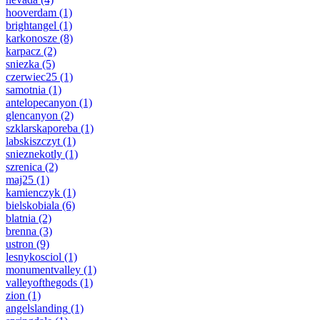
hooverdam
(1)
brightangel
(1)
karkonosze
(8)
karpacz
(2)
sniezka
(5)
czerwiec25
(1)
samotnia
(1)
antelopecanyon
(1)
glencanyon
(2)
szklarskaporeba
(1)
labskiszczyt
(1)
snieznekotly
(1)
szrenica
(2)
maj25
(1)
kamienczyk
(1)
bielskobiala
(6)
blatnia
(2)
brenna
(3)
ustron
(9)
lesnykosciol
(1)
monumentvalley
(1)
valleyofthegods
(1)
zion
(1)
angelslanding
(1)