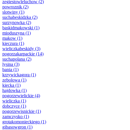
zegiestowleluchow
(2)
powroznik
(2)
slotwiny
(1)
suchabeskidzka
(2)
surzynowka
(2)
baskidmakowski
(1)
mioduszyna
(1)
makow
(1)
kieczura
(1)
wieliczkabeskidy
(3)
pogorzakarpackie
(14)
suchapolana
(2)
lysina
(3)
bania
(1)
krzywickagora
(1)
zebolowa
(1)
kiecka
(1)
hajdowka
(1)
pogorzewielickie
(4)
wieliczka
(1)
dobczyce
(1)
pogorzewisnickie
(1)
zamczysko
(1)
grotakomonieckiego
(1)
gibasowgron
(1)