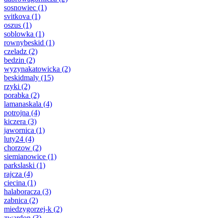
sosnowiec
(1)
svitkova
(1)
oszus
(1)
soblowka
(1)
rownybeskid
(1)
czeladz
(2)
bedzin
(2)
wyzynakatowicka
(2)
beskidmaly
(15)
rzyki
(2)
porabka
(2)
lamanaskala
(4)
potrojna
(4)
kiczera
(3)
jawornica
(1)
luty24
(4)
chorzow
(2)
siemianowice
(1)
parkslaski
(1)
rajcza
(4)
ciecina
(1)
halaboracza
(3)
zabnica
(2)
miedzygorzej-k
(2)
zwardon
(3)