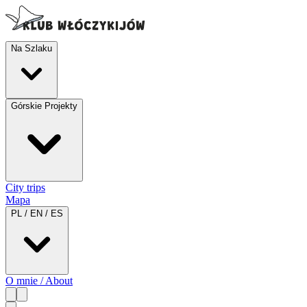
Na Szlaku
Górskie Projekty
City trips
Mapa
PL / EN / ES
O mnie / About