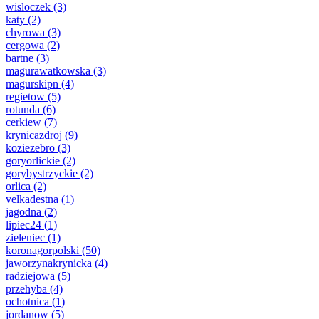
wisloczek
(3)
katy
(2)
chyrowa
(3)
cergowa
(2)
bartne
(3)
magurawatkowska
(3)
magurskipn
(4)
regietow
(5)
rotunda
(6)
cerkiew
(7)
krynicazdroj
(9)
koziezebro
(3)
goryorlickie
(2)
gorybystrzyckie
(2)
orlica
(2)
velkadestna
(1)
jagodna
(2)
lipiec24
(1)
zieleniec
(1)
koronagorpolski
(50)
jaworzynakrynicka
(4)
radziejowa
(5)
przehyba
(4)
ochotnica
(1)
jordanow
(5)