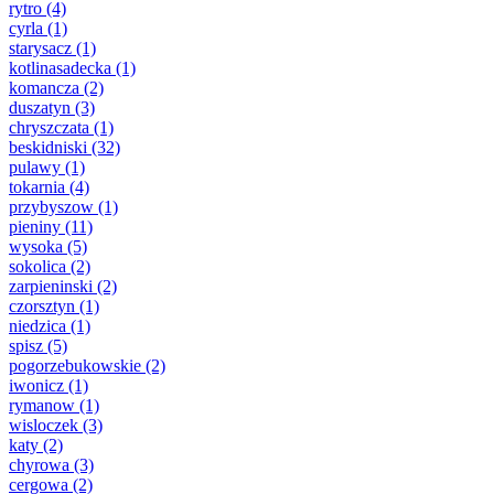
rytro
(4)
cyrla
(1)
starysacz
(1)
kotlinasadecka
(1)
komancza
(2)
duszatyn
(3)
chryszczata
(1)
beskidniski
(32)
pulawy
(1)
tokarnia
(4)
przybyszow
(1)
pieniny
(11)
wysoka
(5)
sokolica
(2)
zarpieninski
(2)
czorsztyn
(1)
niedzica
(1)
spisz
(5)
pogorzebukowskie
(2)
iwonicz
(1)
rymanow
(1)
wisloczek
(3)
katy
(2)
chyrowa
(3)
cergowa
(2)