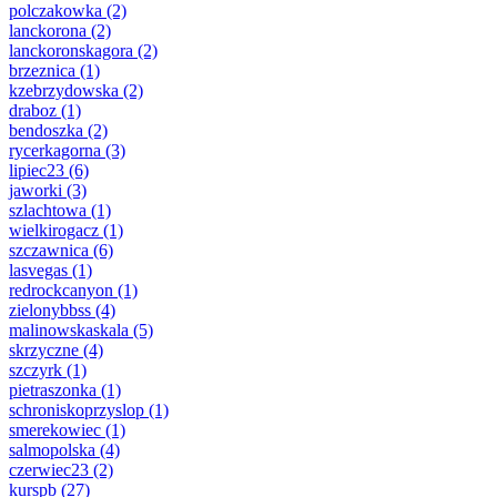
polczakowka
(2)
lanckorona
(2)
lanckoronskagora
(2)
brzeznica
(1)
kzebrzydowska
(2)
draboz
(1)
bendoszka
(2)
rycerkagorna
(3)
lipiec23
(6)
jaworki
(3)
szlachtowa
(1)
wielkirogacz
(1)
szczawnica
(6)
lasvegas
(1)
redrockcanyon
(1)
zielonybbss
(4)
malinowskaskala
(5)
skrzyczne
(4)
szczyrk
(1)
pietraszonka
(1)
schroniskoprzyslop
(1)
smerekowiec
(1)
salmopolska
(4)
czerwiec23
(2)
kurspb
(27)