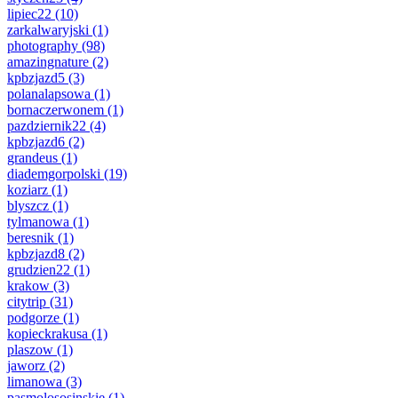
lipiec22
(10)
zarkalwaryjski
(1)
photography
(98)
amazingnature
(2)
kpbzjazd5
(3)
polanalapsowa
(1)
bornaczerwonem
(1)
pazdziernik22
(4)
kpbzjazd6
(2)
grandeus
(1)
diademgorpolski
(19)
koziarz
(1)
blyszcz
(1)
tylmanowa
(1)
beresnik
(1)
kpbzjazd8
(2)
grudzien22
(1)
krakow
(3)
citytrip
(31)
podgorze
(1)
kopieckrakusa
(1)
plaszow
(1)
jaworz
(2)
limanowa
(3)
pasmolososinskie
(1)