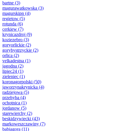
bartne
(3)
magurawatkowska
(3)
magurskipn
(4)
regietow
(5)
rotunda
(6)
cerkiew
(7)
krynicazdroj
(9)
koziezebro
(3)
goryorlickie
(2)
gorybystrzyckie
(2)
orlica
(2)
velkadestna
(1)
jagodna
(2)
lipiec24
(1)
zieleniec
(1)
koronagorpolski
(50)
jaworzynakrynicka
(4)
radziejowa
(5)
przehyba
(4)
ochotnica
(1)
jordanow
(5)
starewierchy
(2)
beskidzywiecki
(43)
markoweszczawiny
(7)
babiagora
(11)