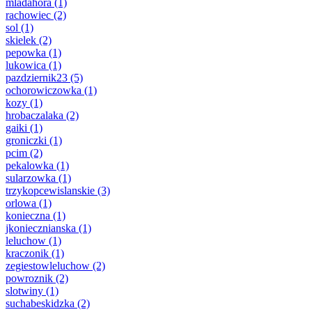
mladahora
(1)
rachowiec
(2)
sol
(1)
skielek
(2)
pepowka
(1)
lukowica
(1)
pazdziernik23
(5)
ochorowiczowka
(1)
kozy
(1)
hrobaczalaka
(2)
gaiki
(1)
groniczki
(1)
pcim
(2)
pekalowka
(1)
sularzowka
(1)
trzykopcewislanskie
(3)
orlowa
(1)
konieczna
(1)
jkoniecznianska
(1)
leluchow
(1)
kraczonik
(1)
zegiestowleluchow
(2)
powroznik
(2)
slotwiny
(1)
suchabeskidzka
(2)