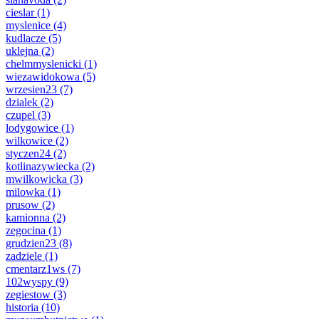
cieslar
(1)
myslenice
(4)
kudlacze
(5)
uklejna
(2)
chelmmyslenicki
(1)
wiezawidokowa
(5)
wrzesien23
(7)
dzialek
(2)
czupel
(3)
lodygowice
(1)
wilkowice
(2)
styczen24
(2)
kotlinazywiecka
(2)
mwilkowicka
(3)
milowka
(1)
prusow
(2)
kamionna
(2)
zegocina
(1)
grudzien23
(8)
zadziele
(1)
cmentarz1ws
(7)
102wyspy
(9)
zegiestow
(3)
historia
(10)