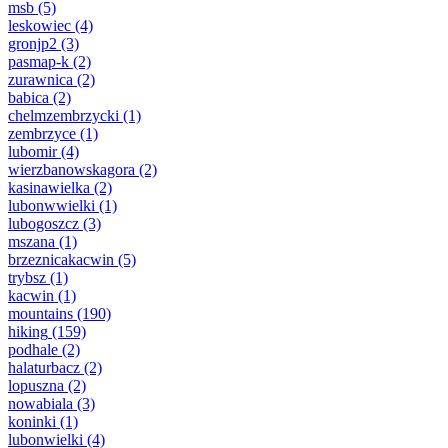
msb
(5)
leskowiec
(4)
gronjp2
(3)
pasmap-k
(2)
zurawnica
(2)
babica
(2)
chelmzembrzycki
(1)
zembrzyce
(1)
lubomir
(4)
wierzbanowskagora
(2)
kasinawielka
(2)
lubonwwielki
(1)
lubogoszcz
(3)
mszana
(1)
brzeznicakacwin
(5)
trybsz
(1)
kacwin
(1)
mountains
(190)
hiking
(159)
podhale
(2)
halaturbacz
(2)
lopuszna
(2)
nowabiala
(3)
koninki
(1)
lubonwielki
(4)