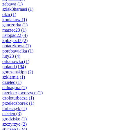
zabawa
(1)
szlak3harnasi
(1)
olza
(1)
koniakow
(1)
ganczorka
(1)
marzec23
(1)
listopad22
(4)
kpbzjazd7
(2)
potaczkowa
(1)
porebawielka
(1)
luty23
(4)
orkanowka
(1)
poland
(194)
gorczanskipn
(2)
szklarnia
(1)
dzielec
(1)
dalnagora
(1)
przeleczjaworzyce
(1)
czoloturbacza
(1)
przeleczborek
(1)
turbaczyk
(1)
ciecien
(3)
grodzisko
(1)
szczyrzyc
(2)
styczen23
(4)