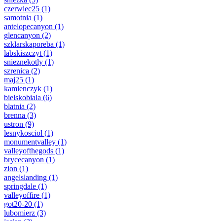
czerwiec25
(1)
samotnia
(1)
antelopecanyon
(1)
glencanyon
(2)
szklarskaporeba
(1)
labskiszczyt
(1)
snieznekotly
(1)
szrenica
(2)
maj25
(1)
kamienczyk
(1)
bielskobiala
(6)
blatnia
(2)
brenna
(3)
ustron
(9)
lesnykosciol
(1)
monumentvalley
(1)
valleyofthegods
(1)
brycecanyon
(1)
zion
(1)
angelslanding
(1)
springdale
(1)
valleyoffire
(1)
got20-20
(1)
lubomierz
(3)