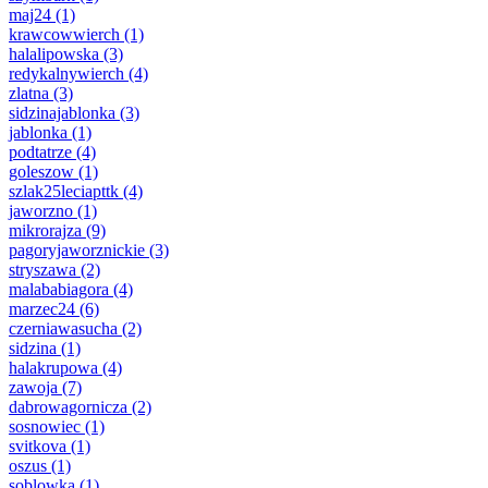
maj24
(1)
krawcowwierch
(1)
halalipowska
(3)
redykalnywierch
(4)
zlatna
(3)
sidzinajablonka
(3)
jablonka
(1)
podtatrze
(4)
goleszow
(1)
szlak25leciapttk
(4)
jaworzno
(1)
mikrorajza
(9)
pagoryjaworznickie
(3)
stryszawa
(2)
malababiagora
(4)
marzec24
(6)
czerniawasucha
(2)
sidzina
(1)
halakrupowa
(4)
zawoja
(7)
dabrowagornicza
(2)
sosnowiec
(1)
svitkova
(1)
oszus
(1)
soblowka
(1)