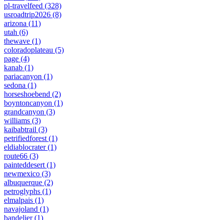
pl-travelfeed
(328)
usroadtrip2026
(8)
arizona
(11)
utah
(6)
thewave
(1)
coloradoplateau
(5)
page
(4)
kanab
(1)
pariacanyon
(1)
sedona
(1)
horseshoebend
(2)
boyntoncanyon
(1)
grandcanyon
(3)
williams
(3)
kaibabtrail
(3)
petrifiedforest
(1)
eldiablocrater
(1)
route66
(3)
painteddesert
(1)
newmexico
(3)
albuquerque
(2)
petroglyphs
(1)
elmalpais
(1)
navajoland
(1)
bandelier
(1)