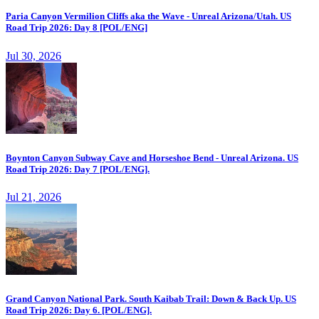
Paria Canyon Vermilion Cliffs aka the Wave - Unreal Arizona/Utah. US
Road Trip 2026: Day 8 [POL/ENG]
Jul 30, 2026
Boynton Canyon Subway Cave and Horseshoe Bend - Unreal Arizona. US
Road Trip 2026: Day 7 [POL/ENG].
Jul 21, 2026
Grand Canyon National Park. South Kaibab Trail: Down & Back Up. US
Road Trip 2026: Day 6. [POL/ENG].