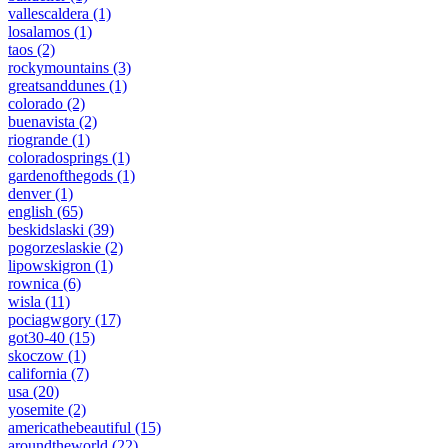
vallescaldera
(1)
losalamos
(1)
taos
(2)
rockymountains
(3)
greatsanddunes
(1)
colorado
(2)
buenavista
(2)
riogrande
(1)
coloradosprings
(1)
gardenofthegods
(1)
denver
(1)
english
(65)
beskidslaski
(39)
pogorzeslaskie
(2)
lipowskigron
(1)
rownica
(6)
wisla
(11)
pociagwgory
(17)
got30-40
(15)
skoczow
(1)
california
(7)
usa
(20)
yosemite
(2)
americathebeautiful
(15)
aroundtheworld
(22)