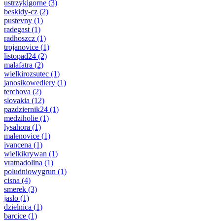
ustrzykigorne
(3)
beskidy-cz
(2)
pustevny
(1)
radegast
(1)
radhoszcz
(1)
trojanovice
(1)
listopad24
(2)
malafatra
(2)
wielkirozsutec
(1)
janosikowediery
(1)
terchova
(2)
slovakia
(12)
pazdziernik24
(1)
medziholie
(1)
lysahora
(1)
malenovice
(1)
ivancena
(1)
wielkikrywan
(1)
vratnadolina
(1)
poludniowygrun
(1)
cisna
(4)
smerek
(3)
jaslo
(1)
dzielnica
(1)
barcice
(1)