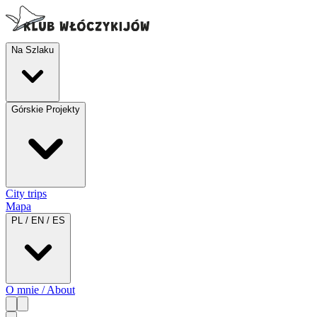
Na Szlaku
Górskie Projekty
City trips
Mapa
PL / EN / ES
O mnie / About