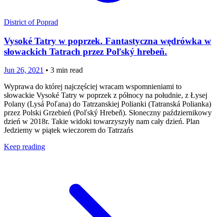
District of Poprad
Vysoké Tatry w poprzek. Fantastyczna wędrówka w
słowackich Tatrach przez Poľský hrebeň.
Jun 26, 2021
•
3
min read
Wyprawa do której najczęściej wracam wspomnieniami to
słowackie Vysoké Tatry w poprzek z północy na południe, z Łysej
Polany (Lysá Poľana) do Tatrzanskiej Polianki (Tatranská Polianka)
przez Polski Grzebień (Poľský Hrebeň). Słoneczny październikowy
dzień w 2018r. Takie widoki towarzyszyły nam cały dzień. Plan
Jedziemy w piątek wieczorem do Tatrzańs
Keep reading