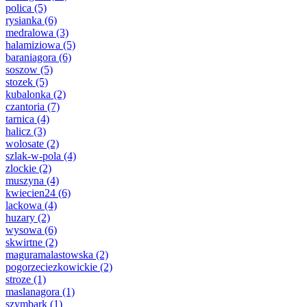
polica
(5)
rysianka
(6)
medralowa
(3)
halamiziowa
(5)
baraniagora
(6)
soszow
(5)
stozek
(5)
kubalonka
(2)
czantoria
(7)
tarnica
(4)
halicz
(3)
wolosate
(2)
szlak-w-pola
(4)
zlockie
(2)
muszyna
(4)
kwiecien24
(6)
lackowa
(4)
huzary
(2)
wysowa
(6)
skwirtne
(2)
maguramalastowska
(2)
pogorzeciezkowickie
(2)
stroze
(1)
maslanagora
(1)
szymbark
(1)