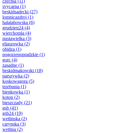
czechia
(11)
svycarna
(1)
beskidsadecki
(27)
lomnicazdroj
(1)
halalabowska
(6)
grudzien24
(4)
wierchomla
(4)
pustawielka
(3)
eliaszowka
(2)
obidza
(1)
pogorzepopradzkie
(1)
gorc
(4)
zasadne
(1)
beskidmakowski
(18)
parszywka
(2)
koskowagora
(5)
trzebunia
(1)
bienkowka
(1)
koton
(2)
bieszczady
(21)
gsb
(41)
gsb24
(19)
wetlinska
(2)
carynska
(3)
wetlina
(2)