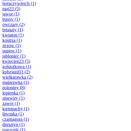
boraczywierch
(1)
maj23
(5)
jawor
(1)
busov
(1)
owczary
(2)
brunary
(1)
kwiaton
(1)
kostrza
(1)
zezow
(1)
paproc
(1)
jabloniec
(1)
kwiecien23
(5)
goluszkowa
(1)
kpbzjazd11
(2)
wielkarawka
(2)
malarawka
(1)
poloniny
(8)
lopienka
(1)
sinewiry
(1)
zawoj
(1)
krempachy
(1)
litwinka
(1)
czarnagora
(1)
dursztyn
(1)
rogoznik
(1)