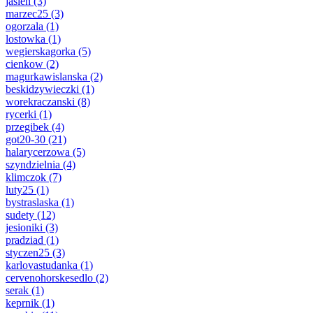
jasien
(3)
marzec25
(3)
ogorzala
(1)
lostowka
(1)
wegierskagorka
(5)
cienkow
(2)
magurkawislanska
(2)
beskidzywieczki
(1)
worekraczanski
(8)
rycerki
(1)
przegibek
(4)
got20-30
(21)
halarycerzowa
(5)
szyndzielnia
(4)
klimczok
(7)
luty25
(1)
bystraslaska
(1)
sudety
(12)
jesioniki
(3)
pradziad
(1)
styczen25
(3)
karlovastudanka
(1)
cervenohorskesedlo
(2)
serak
(1)
keprnik
(1)