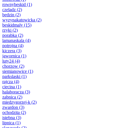
rownybeskid
(1)
czeladz
(2)
bedzin
(2)
wyzynakatowicka
(2)
beskidmaly
(15)
rzyki
(2)
porabka
(2)
lamanaskala
(4)
potrojna
(4)
kiczera
(3)
jawornica
(1)
luty24
(4)
chorzow
(2)
siemianowice
(1)
parkslaski
(1)
rajcza
(4)
ciecina
(1)
halaboracza
(3)
zabnica
(2)
miedzygorzej-k
(2)
zwardon
(3)
ochodzita
(2)
istebna
(3)
lipnica
(1)
slanavoda
(2)