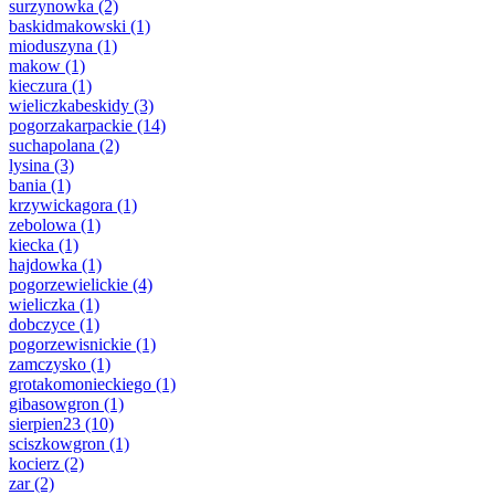
surzynowka
(2)
baskidmakowski
(1)
mioduszyna
(1)
makow
(1)
kieczura
(1)
wieliczkabeskidy
(3)
pogorzakarpackie
(14)
suchapolana
(2)
lysina
(3)
bania
(1)
krzywickagora
(1)
zebolowa
(1)
kiecka
(1)
hajdowka
(1)
pogorzewielickie
(4)
wieliczka
(1)
dobczyce
(1)
pogorzewisnickie
(1)
zamczysko
(1)
grotakomonieckiego
(1)
gibasowgron
(1)
sierpien23
(10)
sciszkowgron
(1)
kocierz
(2)
zar
(2)