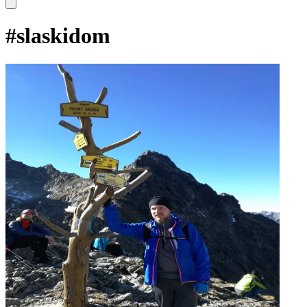
#
slaskidom