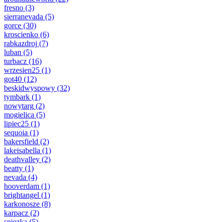
fresno
(3)
sierranevada
(5)
gorce
(30)
kroscienko
(6)
rabkazdroj
(7)
luban
(5)
turbacz
(16)
wrzesien25
(1)
got40
(12)
beskidwyspowy
(32)
tymbark
(1)
nowytarg
(2)
mogielica
(5)
lipiec25
(1)
sequoia
(1)
bakersfield
(2)
lakeisabella
(1)
deathvalley
(2)
beatty
(1)
nevada
(4)
hooverdam
(1)
brightangel
(1)
karkonosze
(8)
karpacz
(2)
sniezka
(5)