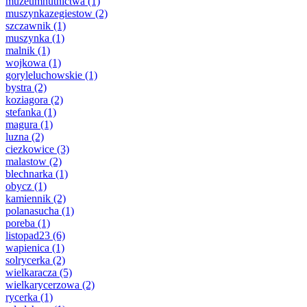
muzeumhutnictwa
(1)
muszynkazegiestow
(2)
szczawnik
(1)
muszynka
(1)
malnik
(1)
wojkowa
(1)
goryleluchowskie
(1)
bystra
(2)
koziagora
(2)
stefanka
(1)
magura
(1)
luzna
(2)
ciezkowice
(3)
malastow
(2)
blechnarka
(1)
obycz
(1)
kamiennik
(2)
polanasucha
(1)
poreba
(1)
listopad23
(6)
wapienica
(1)
solrycerka
(2)
wielkaracza
(5)
wielkarycerzowa
(2)
rycerka
(1)