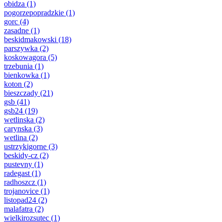
obidza
(1)
pogorzepopradzkie
(1)
gorc
(4)
zasadne
(1)
beskidmakowski
(18)
parszywka
(2)
koskowagora
(5)
trzebunia
(1)
bienkowka
(1)
koton
(2)
bieszczady
(21)
gsb
(41)
gsb24
(19)
wetlinska
(2)
carynska
(3)
wetlina
(2)
ustrzykigorne
(3)
beskidy-cz
(2)
pustevny
(1)
radegast
(1)
radhoszcz
(1)
trojanovice
(1)
listopad24
(2)
malafatra
(2)
wielkirozsutec
(1)