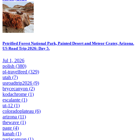
Petrified Forest National Park, Painted Desert and Meteor Crater, Arizona.
US Road Trip 2026: Day 5.
Jul 1, 2026
polish
(380)
pl-travelfeed
(329)
utah
(7)
usroadtrip2026
(9)
brycecanyon
(2)
kodachrome
(1)
escalante
(1)
ut-12
(1)
coloradoplateau
(6)
arizona
(11)
thewave
(1)
page
(4)
kanab
(1)
pariacanyon
(1)