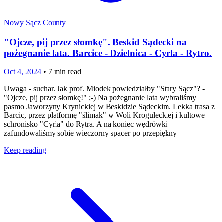
Nowy Sącz County
"Ojcze, pij przez słomkę". Beskid Sądecki na
pożegnanie lata. Barcice - Dzielnica - Cyrla - Rytro.
Oct 4, 2024
•
7
min read
Uwaga - suchar. Jak prof. Miodek powiedziałby "Stary Sącz"? -
"Ojcze, pij przez słomkę!" ;-) Na pożegnanie lata wybraliśmy
pasmo Jaworzyny Krynickiej w Beskidzie Sądeckim. Lekka trasa z
Barcic, przez platformę "ślimak" w Woli Kroguleckiej i kultowe
schronisko "Cyrla" do Rytra. A na koniec wędrówki
zafundowaliśmy sobie wieczorny spacer po przepiękny
Keep reading