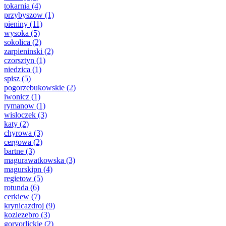
tokarnia
(4)
przybyszow
(1)
pieniny
(11)
wysoka
(5)
sokolica
(2)
zarpieninski
(2)
czorsztyn
(1)
niedzica
(1)
spisz
(5)
pogorzebukowskie
(2)
iwonicz
(1)
rymanow
(1)
wisloczek
(3)
katy
(2)
chyrowa
(3)
cergowa
(2)
bartne
(3)
magurawatkowska
(3)
magurskipn
(4)
regietow
(5)
rotunda
(6)
cerkiew
(7)
krynicazdroj
(9)
koziezebro
(3)
goryorlickie
(2)