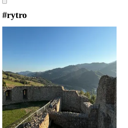
#
rytro