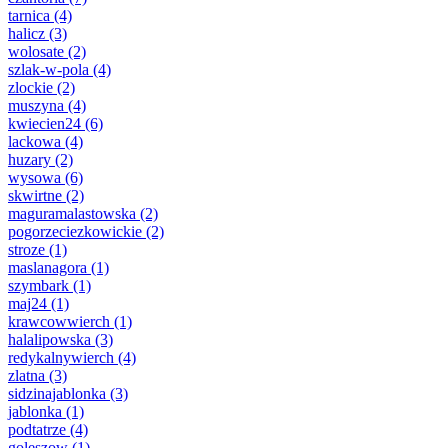
tarnica
(4)
halicz
(3)
wolosate
(2)
szlak-w-pola
(4)
zlockie
(2)
muszyna
(4)
kwiecien24
(6)
lackowa
(4)
huzary
(2)
wysowa
(6)
skwirtne
(2)
maguramalastowska
(2)
pogorzeciezkowickie
(2)
stroze
(1)
maslanagora
(1)
szymbark
(1)
maj24
(1)
krawcowwierch
(1)
halalipowska
(3)
redykalnywierch
(4)
zlatna
(3)
sidzinajablonka
(3)
jablonka
(1)
podtatrze
(4)
goleszow
(1)