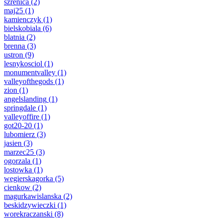
szrenica
(2)
maj25
(1)
kamienczyk
(1)
bielskobiala
(6)
blatnia
(2)
brenna
(3)
ustron
(9)
lesnykosciol
(1)
monumentvalley
(1)
valleyofthegods
(1)
zion
(1)
angelslanding
(1)
springdale
(1)
valleyoffire
(1)
got20-20
(1)
lubomierz
(3)
jasien
(3)
marzec25
(3)
ogorzala
(1)
lostowka
(1)
wegierskagorka
(5)
cienkow
(2)
magurkawislanska
(2)
beskidzywieczki
(1)
worekraczanski
(8)