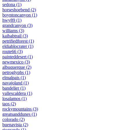
sedona
(1)
horseshoebend
(2)
boyntoncanyon
(1)
hwy89
(1)
grandcanyon
(3)
williams
(3)
kaibabtrail
(3)
petrifiedforest
(1)
eldiablocrater
(1)
route66
(3)
painteddesert
(1)
newmexico
(3)
albuquerque
(2)
petroglyphs
(1)
elmalpais
(1)
navajoland
(1)
bandelier
(1)
vallescaldera
(1)
losalamos
(1)
taos
(2)
rockymountains
(3)
greatsanddunes
(1)
colorado
(2)
buenavista
(2)
riogrande
(1)