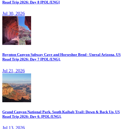
Road Trip 2026: Day 8 [POL/ENG]
Jul 30, 2026
Boynton Canyon Subway Cave and Horseshoe Bend - Unreal Arizona. US
Road Trip 2026: Day 7 [POL/ENG].
Jul 21, 2026
Grand Canyon National Park. South Kaibab Trail: Down & Back Up. US
Road Trip 2026: Day 6. [POL/ENG].
Jul 13, 2026