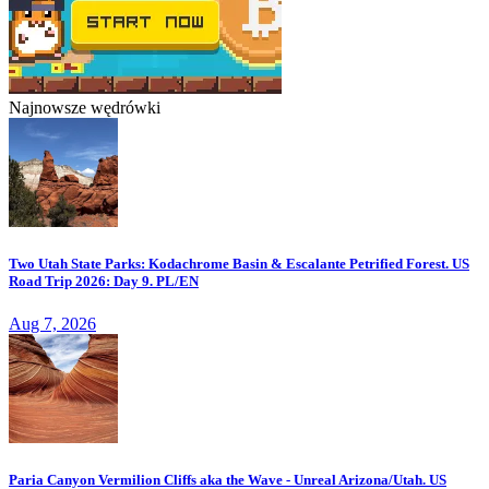
Najnowsze wędrówki
Two Utah State Parks: Kodachrome Basin & Escalante Petrified Forest. US
Road Trip 2026: Day 9. PL/EN
Aug 7, 2026
Paria Canyon Vermilion Cliffs aka the Wave - Unreal Arizona/Utah. US