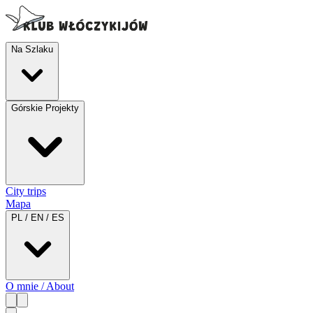
Na Szlaku
Górskie Projekty
City trips
Mapa
PL / EN / ES
O mnie / About