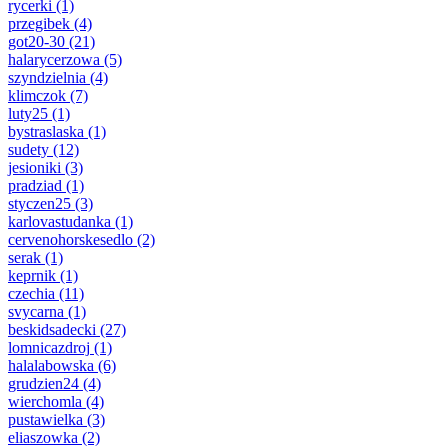
rycerki
(1)
przegibek
(4)
got20-30
(21)
halarycerzowa
(5)
szyndzielnia
(4)
klimczok
(7)
luty25
(1)
bystraslaska
(1)
sudety
(12)
jesioniki
(3)
pradziad
(1)
styczen25
(3)
karlovastudanka
(1)
cervenohorskesedlo
(2)
serak
(1)
keprnik
(1)
czechia
(11)
svycarna
(1)
beskidsadecki
(27)
lomnicazdroj
(1)
halalabowska
(6)
grudzien24
(4)
wierchomla
(4)
pustawielka
(3)
eliaszowka
(2)