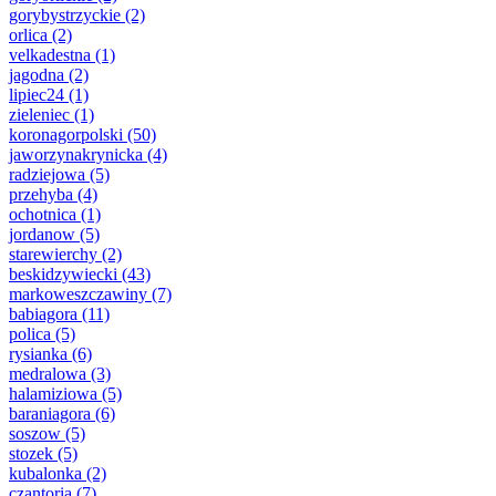
gorybystrzyckie
(2)
orlica
(2)
velkadestna
(1)
jagodna
(2)
lipiec24
(1)
zieleniec
(1)
koronagorpolski
(50)
jaworzynakrynicka
(4)
radziejowa
(5)
przehyba
(4)
ochotnica
(1)
jordanow
(5)
starewierchy
(2)
beskidzywiecki
(43)
markoweszczawiny
(7)
babiagora
(11)
polica
(5)
rysianka
(6)
medralowa
(3)
halamiziowa
(5)
baraniagora
(6)
soszow
(5)
stozek
(5)
kubalonka
(2)
czantoria
(7)