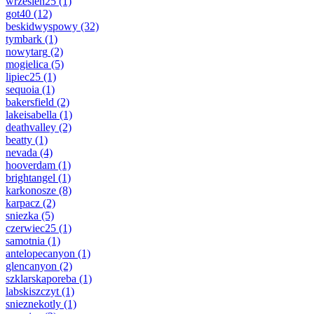
wrzesien25
(1)
got40
(12)
beskidwyspowy
(32)
tymbark
(1)
nowytarg
(2)
mogielica
(5)
lipiec25
(1)
sequoia
(1)
bakersfield
(2)
lakeisabella
(1)
deathvalley
(2)
beatty
(1)
nevada
(4)
hooverdam
(1)
brightangel
(1)
karkonosze
(8)
karpacz
(2)
sniezka
(5)
czerwiec25
(1)
samotnia
(1)
antelopecanyon
(1)
glencanyon
(2)
szklarskaporeba
(1)
labskiszczyt
(1)
snieznekotly
(1)