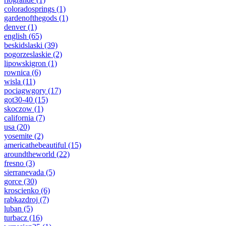
coloradosprings
(1)
gardenofthegods
(1)
denver
(1)
english
(65)
beskidslaski
(39)
pogorzeslaskie
(2)
lipowskigron
(1)
rownica
(6)
wisla
(11)
pociagwgory
(17)
got30-40
(15)
skoczow
(1)
california
(7)
usa
(20)
yosemite
(2)
americathebeautiful
(15)
aroundtheworld
(22)
fresno
(3)
sierranevada
(5)
gorce
(30)
kroscienko
(6)
rabkazdroj
(7)
luban
(5)
turbacz
(16)