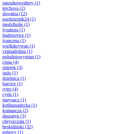
janosikowediery
(1)
terchova
(2)
slovakia
(12)
pazdziernik24
(1)
medziholie
(1)
lysahora
(1)
malenovice
(1)
ivancena
(1)
wielkikrywan
(1)
vratnadolina
(1)
poludniowygrun
(1)
cisna
(4)
smerek
(3)
jaslo
(1)
dzielnica
(1)
barcice
(1)
rytro
(4)
cyrla
(1)
starysacz
(1)
kotlinasadecka
(1)
komancza
(2)
duszatyn
(3)
chryszczata
(1)
beskidniski
(32)
pulawy
(1)