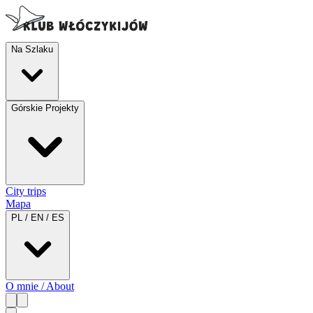
Na Szlaku
Górskie Projekty
City trips
Mapa
PL / EN / ES
O mnie / About