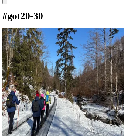
#
got20-30