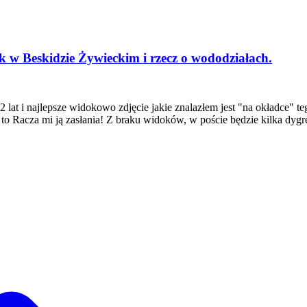
k w Beskidzie Żywieckim i rzecz o wododziałach.
at i najlepsze widokowo zdjęcie jakie znalazłem jest "na okładce" tego
o Racza mi ją zasłania! Z braku widoków, w poście będzie kilka dygres