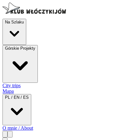
Na Szlaku
Górskie Projekty
City trips
Mapa
PL / EN / ES
O mnie / About