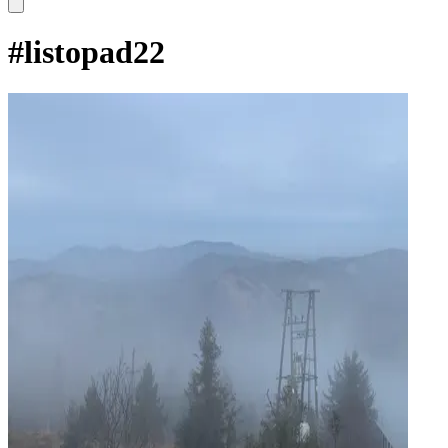
#
listopad22