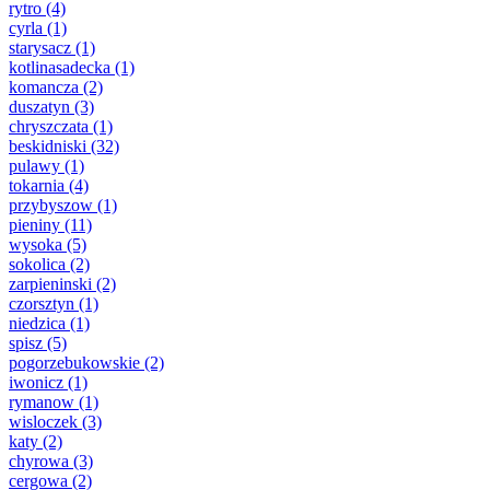
rytro
(4)
cyrla
(1)
starysacz
(1)
kotlinasadecka
(1)
komancza
(2)
duszatyn
(3)
chryszczata
(1)
beskidniski
(32)
pulawy
(1)
tokarnia
(4)
przybyszow
(1)
pieniny
(11)
wysoka
(5)
sokolica
(2)
zarpieninski
(2)
czorsztyn
(1)
niedzica
(1)
spisz
(5)
pogorzebukowskie
(2)
iwonicz
(1)
rymanow
(1)
wisloczek
(3)
katy
(2)
chyrowa
(3)
cergowa
(2)