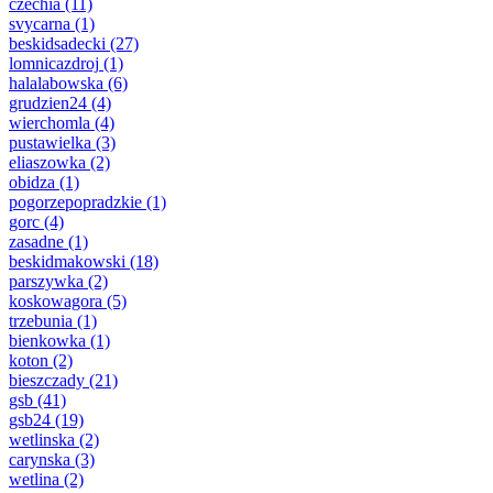
czechia
(11)
svycarna
(1)
beskidsadecki
(27)
lomnicazdroj
(1)
halalabowska
(6)
grudzien24
(4)
wierchomla
(4)
pustawielka
(3)
eliaszowka
(2)
obidza
(1)
pogorzepopradzkie
(1)
gorc
(4)
zasadne
(1)
beskidmakowski
(18)
parszywka
(2)
koskowagora
(5)
trzebunia
(1)
bienkowka
(1)
koton
(2)
bieszczady
(21)
gsb
(41)
gsb24
(19)
wetlinska
(2)
carynska
(3)
wetlina
(2)