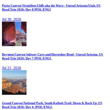
Paria Canyon Vermilion Cliffs aka the Wave - Unreal Arizona/Utah. US
Road Trip 2026: Day 8 [POL/ENG]
Jul 30, 2026
Boynton Canyon Subway Cave and Horseshoe Bend - Unreal Arizona. US
Road Trip 2026: Day 7 [POL/ENG].
Jul 21, 2026
Grand Canyon National Park. South Kaibab Trail: Down & Back Up. US
Road Trip 2026: Day 6. [POL/ENG].