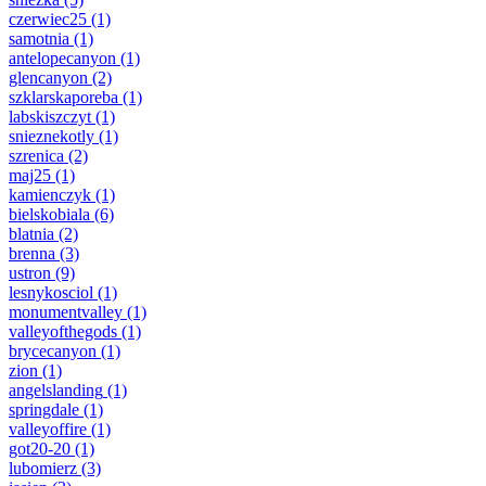
czerwiec25
(1)
samotnia
(1)
antelopecanyon
(1)
glencanyon
(2)
szklarskaporeba
(1)
labskiszczyt
(1)
snieznekotly
(1)
szrenica
(2)
maj25
(1)
kamienczyk
(1)
bielskobiala
(6)
blatnia
(2)
brenna
(3)
ustron
(9)
lesnykosciol
(1)
monumentvalley
(1)
valleyofthegods
(1)
brycecanyon
(1)
zion
(1)
angelslanding
(1)
springdale
(1)
valleyoffire
(1)
got20-20
(1)
lubomierz
(3)