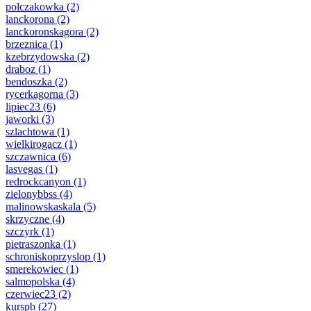
polczakowka
(2)
lanckorona
(2)
lanckoronskagora
(2)
brzeznica
(1)
kzebrzydowska
(2)
draboz
(1)
bendoszka
(2)
rycerkagorna
(3)
lipiec23
(6)
jaworki
(3)
szlachtowa
(1)
wielkirogacz
(1)
szczawnica
(6)
lasvegas
(1)
redrockcanyon
(1)
zielonybbss
(4)
malinowskaskala
(5)
skrzyczne
(4)
szczyrk
(1)
pietraszonka
(1)
schroniskoprzyslop
(1)
smerekowiec
(1)
salmopolska
(4)
czerwiec23
(2)
kurspb
(27)