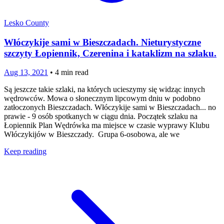
Lesko County
Włóczykije sami w Bieszczadach. Nieturystyczne
szczyty Łopiennik, Czerenina i kataklizm na szlaku.
Aug 13, 2021
•
4
min read
Są jeszcze takie szlaki, na których ucieszymy się widząc innych
wędrowców. Mowa o słonecznym lipcowym dniu w podobno
zatłoczonych Bieszczadach. Włóczykije sami w Bieszczadach... no
prawie - 9 osób spotkanych w ciągu dnia. Początek szlaku na
Łopiennik Plan Wędrówka ma miejsce w czasie wyprawy Klubu
Włóczykijów w Bieszczady. Grupa 6-osobowa, ale we
Keep reading