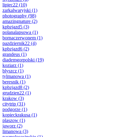
lipiec22
(10)
zarkalwaryjski
(1)
photography
(98)
amazingnature
(2)
kpbzjazd5
(3)
polanalapsowa
(1)
bornaczerwonem
(1)
pazdziernik22
(4)
kpbzjazd6
(2)
grandeus
(1)
diademgorpolski
(19)
koziarz
(1)
blyszcz
(1)
tylmanowa
(1)
beresnik
(1)
kpbzjazd8
(2)
grudzien22
(1)
krakow
(3)
citytrip
(31)
podgorze
(1)
kopieckrakusa
(1)
plaszow
(1)
jaworz
(2)
limanowa
(3)
pasmolososinskie
(1)