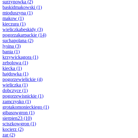
surzynowka
(2)
baskidmakowski
(1)
mioduszyna
(1)
makow
(1)
kieczura
(1)
wieliczkabeskidy
(3)
pogorzakarpackie
(14)
suchapolana
(2)
lysina
(3)
bania
(1)
krzywickagora
(1)
zebolowa
(1)
kiecka
(1)
hajdowka
(1)
pogorzewielickie
(4)
wieliczka
(1)
dobczyce
(1)
pogorzewisnickie
(1)
zamczysko
(1)
grotakomonieckiego
(1)
gibasowgron
(1)
sierpien23
(10)
sciszkowgron
(1)
kocierz
(2)
zar
(2)