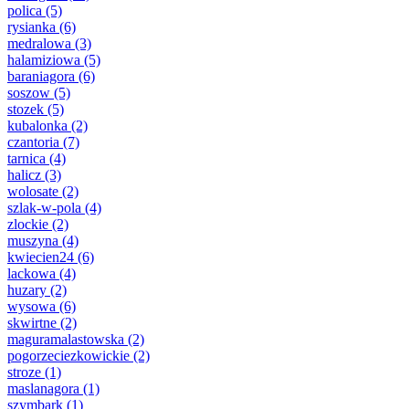
polica
(5)
rysianka
(6)
medralowa
(3)
halamiziowa
(5)
baraniagora
(6)
soszow
(5)
stozek
(5)
kubalonka
(2)
czantoria
(7)
tarnica
(4)
halicz
(3)
wolosate
(2)
szlak-w-pola
(4)
zlockie
(2)
muszyna
(4)
kwiecien24
(6)
lackowa
(4)
huzary
(2)
wysowa
(6)
skwirtne
(2)
maguramalastowska
(2)
pogorzeciezkowickie
(2)
stroze
(1)
maslanagora
(1)
szymbark
(1)