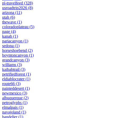
pl-travelfeed
(328)
usroadtrip2026
(8)
arizona
(11)
utah
(6)
thewave
(1)
coloradoplateau
(5)
page
(4)
kanab
(1)
pariacanyon
(1)
sedona
(1)
horseshoebend
(2)
boyntoncanyon
(1)
grandcanyon
(3)
williams
(3)
kaibabtrail
(3)
petrifiedforest
(1)
eldiablocrater
(1)
route66
(3)
painteddesert
(1)
newmexico
(3)
albuquerque
(2)
petroglyphs
(1)
elmalpais
(1)
navajoland
(1)
bandelier
(1)