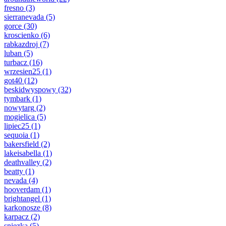
fresno
(3)
sierranevada
(5)
gorce
(30)
kroscienko
(6)
rabkazdroj
(7)
luban
(5)
turbacz
(16)
wrzesien25
(1)
got40
(12)
beskidwyspowy
(32)
tymbark
(1)
nowytarg
(2)
mogielica
(5)
lipiec25
(1)
sequoia
(1)
bakersfield
(2)
lakeisabella
(1)
deathvalley
(2)
beatty
(1)
nevada
(4)
hooverdam
(1)
brightangel
(1)
karkonosze
(8)
karpacz
(2)
sniezka
(5)