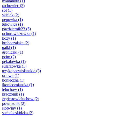
mladahora
(1)
rachowiec
(2)
sol
(1)
skielek
(2)
pepowka
(1)
lukowica
(1)
pazdziernik23
(5)
ochorowiczowka
(1)
kozy
(1)
hrobaczalaka
(2)
gaiki
(1)
groniczki
(1)
pcim
(2)
pekalowka
(1)
sularzowka
(1)
trzykopcewislanskie
(3)
orlowa
(1)
konieczna
(1)
jkoniecznianska
(1)
leluchow
(1)
kraczonik
(1)
zegiestowleluchow
(2)
powroznik
(2)
slotwiny
(1)
suchabeskidzka
(2)