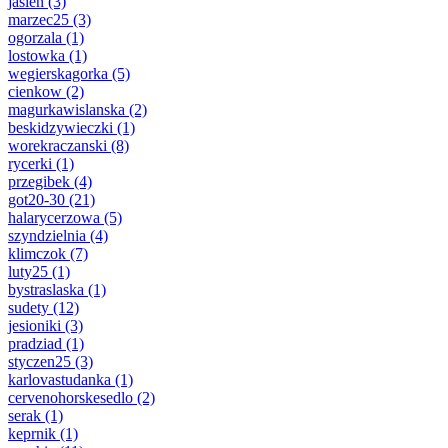
jasien
(3)
marzec25
(3)
ogorzala
(1)
lostowka
(1)
wegierskagorka
(5)
cienkow
(2)
magurkawislanska
(2)
beskidzywieczki
(1)
worekraczanski
(8)
rycerki
(1)
przegibek
(4)
got20-30
(21)
halarycerzowa
(5)
szyndzielnia
(4)
klimczok
(7)
luty25
(1)
bystraslaska
(1)
sudety
(12)
jesioniki
(3)
pradziad
(1)
styczen25
(3)
karlovastudanka
(1)
cervenohorskesedlo
(2)
serak
(1)
keprnik
(1)