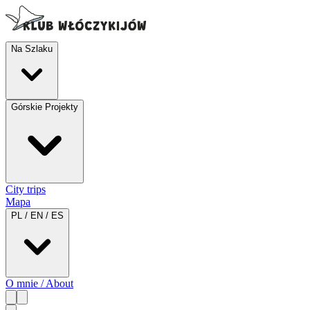
Na Szlaku
Górskie Projekty
City trips
Mapa
PL / EN / ES
O mnie / About