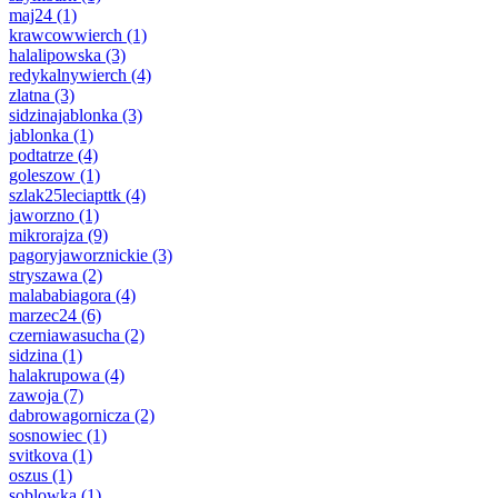
maj24
(1)
krawcowwierch
(1)
halalipowska
(3)
redykalnywierch
(4)
zlatna
(3)
sidzinajablonka
(3)
jablonka
(1)
podtatrze
(4)
goleszow
(1)
szlak25leciapttk
(4)
jaworzno
(1)
mikrorajza
(9)
pagoryjaworznickie
(3)
stryszawa
(2)
malababiagora
(4)
marzec24
(6)
czerniawasucha
(2)
sidzina
(1)
halakrupowa
(4)
zawoja
(7)
dabrowagornicza
(2)
sosnowiec
(1)
svitkova
(1)
oszus
(1)
soblowka
(1)