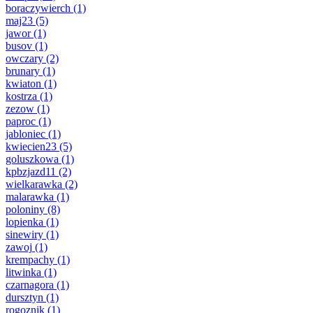
boraczywierch
(1)
maj23
(5)
jawor
(1)
busov
(1)
owczary
(2)
brunary
(1)
kwiaton
(1)
kostrza
(1)
zezow
(1)
paproc
(1)
jabloniec
(1)
kwiecien23
(5)
goluszkowa
(1)
kpbzjazd11
(2)
wielkarawka
(2)
malarawka
(1)
poloniny
(8)
lopienka
(1)
sinewiry
(1)
zawoj
(1)
krempachy
(1)
litwinka
(1)
czarnagora
(1)
dursztyn
(1)
rogoznik
(1)