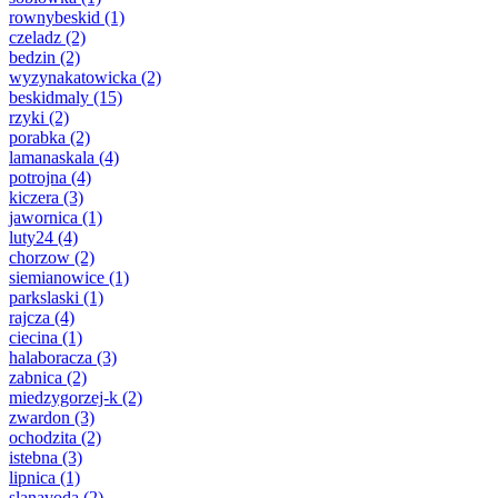
rownybeskid
(1)
czeladz
(2)
bedzin
(2)
wyzynakatowicka
(2)
beskidmaly
(15)
rzyki
(2)
porabka
(2)
lamanaskala
(4)
potrojna
(4)
kiczera
(3)
jawornica
(1)
luty24
(4)
chorzow
(2)
siemianowice
(1)
parkslaski
(1)
rajcza
(4)
ciecina
(1)
halaboracza
(3)
zabnica
(2)
miedzygorzej-k
(2)
zwardon
(3)
ochodzita
(2)
istebna
(3)
lipnica
(1)
slanavoda
(2)