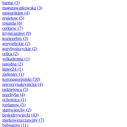
bartne
(3)
magurawatkowska
(3)
magurskipn
(4)
regietow
(5)
rotunda
(6)
cerkiew
(7)
krynicazdroj
(9)
koziezebro
(3)
goryorlickie
(2)
gorybystrzyckie
(2)
orlica
(2)
velkadestna
(1)
jagodna
(2)
lipiec24
(1)
zieleniec
(1)
koronagorpolski
(50)
jaworzynakrynicka
(4)
radziejowa
(5)
przehyba
(4)
ochotnica
(1)
jordanow
(5)
starewierchy
(2)
beskidzywiecki
(43)
markoweszczawiny
(7)
babiagora
(11)