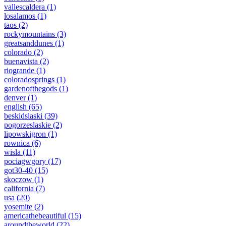
vallescaldera
(1)
losalamos
(1)
taos
(2)
rockymountains
(3)
greatsanddunes
(1)
colorado
(2)
buenavista
(2)
riogrande
(1)
coloradosprings
(1)
gardenofthegods
(1)
denver
(1)
english
(65)
beskidslaski
(39)
pogorzeslaskie
(2)
lipowskigron
(1)
rownica
(6)
wisla
(11)
pociagwgory
(17)
got30-40
(15)
skoczow
(1)
california
(7)
usa
(20)
yosemite
(2)
americathebeautiful
(15)
aroundtheworld
(22)