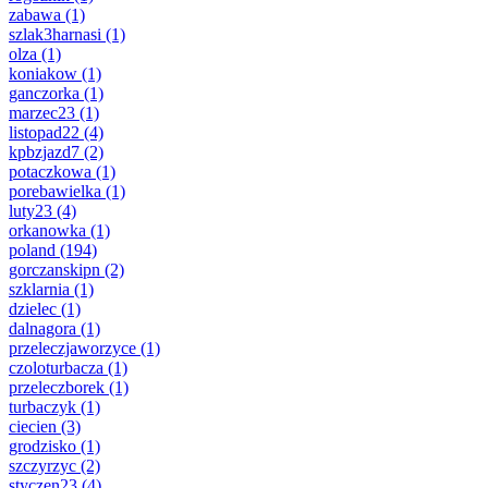
zabawa
(1)
szlak3harnasi
(1)
olza
(1)
koniakow
(1)
ganczorka
(1)
marzec23
(1)
listopad22
(4)
kpbzjazd7
(2)
potaczkowa
(1)
porebawielka
(1)
luty23
(4)
orkanowka
(1)
poland
(194)
gorczanskipn
(2)
szklarnia
(1)
dzielec
(1)
dalnagora
(1)
przeleczjaworzyce
(1)
czoloturbacza
(1)
przeleczborek
(1)
turbaczyk
(1)
ciecien
(3)
grodzisko
(1)
szczyrzyc
(2)
styczen23
(4)