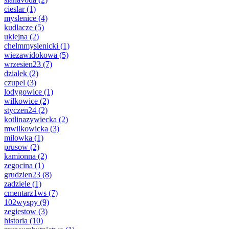
cieslar
(1)
myslenice
(4)
kudlacze
(5)
uklejna
(2)
chelmmyslenicki
(1)
wiezawidokowa
(5)
wrzesien23
(7)
dzialek
(2)
czupel
(3)
lodygowice
(1)
wilkowice
(2)
styczen24
(2)
kotlinazywiecka
(2)
mwilkowicka
(3)
milowka
(1)
prusow
(2)
kamionna
(2)
zegocina
(1)
grudzien23
(8)
zadziele
(1)
cmentarz1ws
(7)
102wyspy
(9)
zegiestow
(3)
historia
(10)