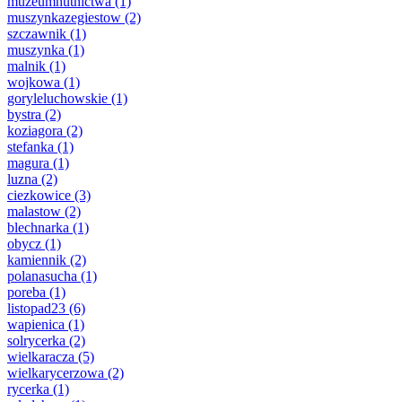
muzeumhutnictwa
(1)
muszynkazegiestow
(2)
szczawnik
(1)
muszynka
(1)
malnik
(1)
wojkowa
(1)
goryleluchowskie
(1)
bystra
(2)
koziagora
(2)
stefanka
(1)
magura
(1)
luzna
(2)
ciezkowice
(3)
malastow
(2)
blechnarka
(1)
obycz
(1)
kamiennik
(2)
polanasucha
(1)
poreba
(1)
listopad23
(6)
wapienica
(1)
solrycerka
(2)
wielkaracza
(5)
wielkarycerzowa
(2)
rycerka
(1)