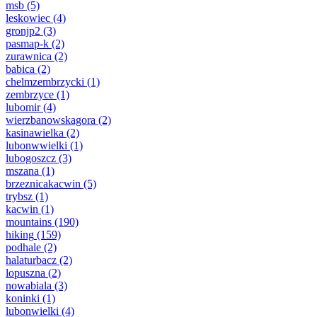
msb
(5)
leskowiec
(4)
gronjp2
(3)
pasmap-k
(2)
zurawnica
(2)
babica
(2)
chelmzembrzycki
(1)
zembrzyce
(1)
lubomir
(4)
wierzbanowskagora
(2)
kasinawielka
(2)
lubonwwielki
(1)
lubogoszcz
(3)
mszana
(1)
brzeznicakacwin
(5)
trybsz
(1)
kacwin
(1)
mountains
(190)
hiking
(159)
podhale
(2)
halaturbacz
(2)
lopuszna
(2)
nowabiala
(3)
koninki
(1)
lubonwielki
(4)