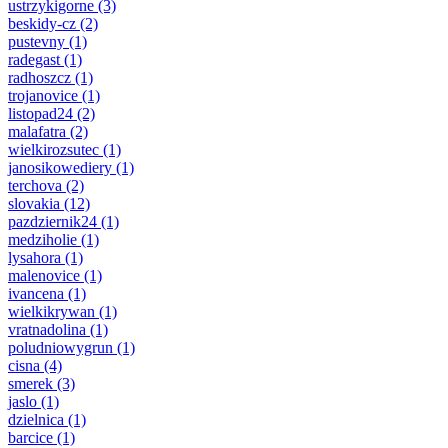
ustrzykigorne
(3)
beskidy-cz
(2)
pustevny
(1)
radegast
(1)
radhoszcz
(1)
trojanovice
(1)
listopad24
(2)
malafatra
(2)
wielkirozsutec
(1)
janosikowediery
(1)
terchova
(2)
slovakia
(12)
pazdziernik24
(1)
medziholie
(1)
lysahora
(1)
malenovice
(1)
ivancena
(1)
wielkikrywan
(1)
vratnadolina
(1)
poludniowygrun
(1)
cisna
(4)
smerek
(3)
jaslo
(1)
dzielnica
(1)
barcice
(1)