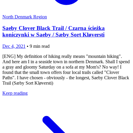
North Denmark Region
Saeby Clover Black Trail / Czarna ścieżka
koniczynki w Saeby / Sæby Sort Kløversti
Dec 4, 2021
•
9
min read
[ENG] My definition of hiking really means "mountain hiking".
And here am I in a seaside town in northern Denmark. Shall I spend
a gray and gloomy Saturday on a sofa at my Mom's? No way! I
found that the small town offers four local trails called "Clover
Paths". I have chosen - obviously - the longest, Saeby Clover Black
Trail (Sæby Sort Kløversti)
Keep reading