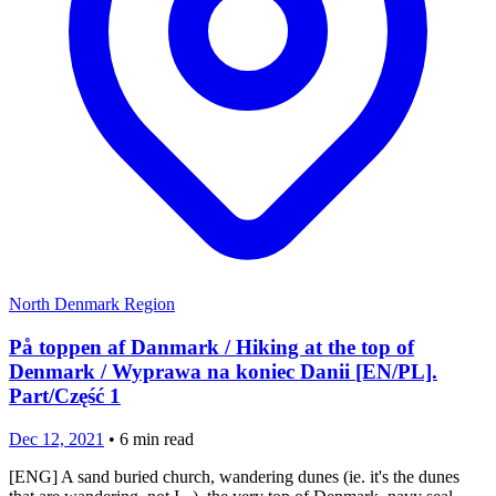
North Denmark Region
På toppen af Danmark / Hiking at the top of
Denmark / Wyprawa na koniec Danii [EN/PL].
Part/Część 1
Dec 12, 2021
•
6
min read
[ENG] A sand buried church, wandering dunes (ie. it's the dunes