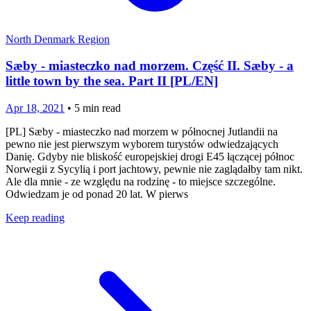
North Denmark Region
Sæby - miasteczko nad morzem. Część II. Sæby - a
little town by the sea. Part II [PL/EN]
Apr 18, 2021
•
5
min read
[PL] Sæby - miasteczko nad morzem w północnej Jutlandii na
pewno nie jest pierwszym wyborem turystów odwiedzających
Danię. Gdyby nie bliskość europejskiej drogi E45 łączącej północ
Norwegii z Sycylią i port jachtowy, pewnie nie zaglądałby tam nikt.
Ale dla mnie - ze względu na rodzinę - to miejsce szczególne.
Odwiedzam je od ponad 20 lat. W pierws
Keep reading