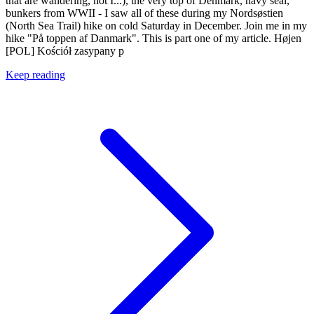
that are wandering, not I...), the very top of Denmark, navy seal,
bunkers from WWII - I saw all of these during my Nordsøstien
(North Sea Trail) hike on cold Saturday in December. Join me in my
hike "På toppen af Danmark". This is part one of my article. Højen
[POL] Kościół zasypany p
Keep reading