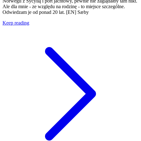
Norwegii z Sycylią i port jachtowy, pewnie nie zaglądałby tam nikt.
Ale dla mnie - ze względu na rodzinę - to miejsce szczególne.
Odwiedzam je od ponad 20 lat. [EN] Sæby
Keep reading