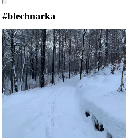
#
blechnarka