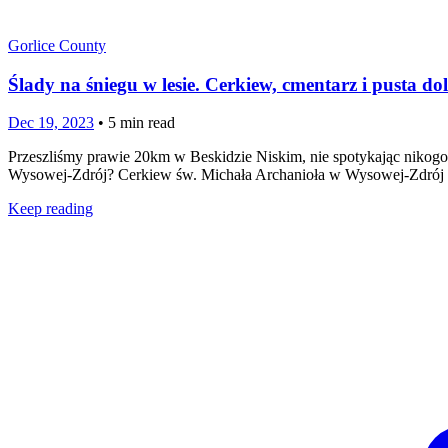
Gorlice County
Ślady na śniegu w lesie. Cerkiew, cmentarz i pusta 
Dec 19, 2023
•
5
min read
Przeszliśmy prawie 20km w Beskidzie Niskim, nie spotykając nikogo n
Wysowej-Zdrój? Cerkiew św. Michała Archanioła w Wysowej-Zdrój P
Keep reading