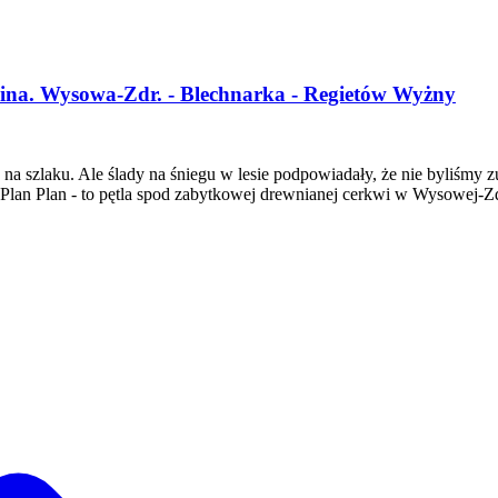
dolina. Wysowa-Zdr. - Blechnarka - Regietów Wyżny
a szlaku. Ale ślady na śniegu w lesie podpowiadały, że nie byliśmy zu
lan Plan - to pętla spod zabytkowej drewnianej cerkwi w Wysowej-Z