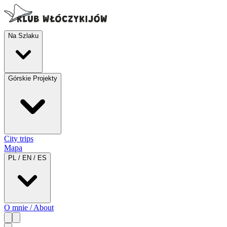
Na Szlaku
Górskie Projekty
City trips
Mapa
PL / EN / ES
O mnie / About