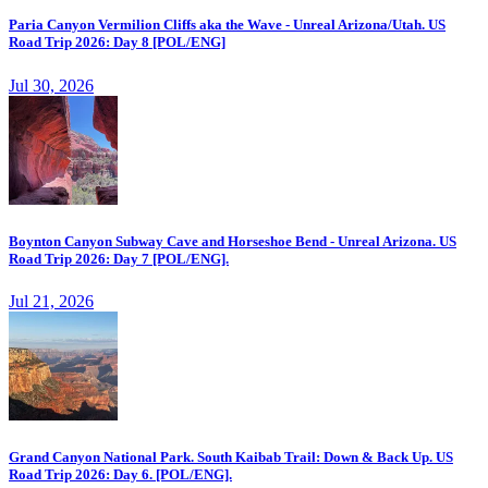
Paria Canyon Vermilion Cliffs aka the Wave - Unreal Arizona/Utah. US
Road Trip 2026: Day 8 [POL/ENG]
Jul 30, 2026
Boynton Canyon Subway Cave and Horseshoe Bend - Unreal Arizona. US
Road Trip 2026: Day 7 [POL/ENG].
Jul 21, 2026
Grand Canyon National Park. South Kaibab Trail: Down & Back Up. US
Road Trip 2026: Day 6. [POL/ENG].