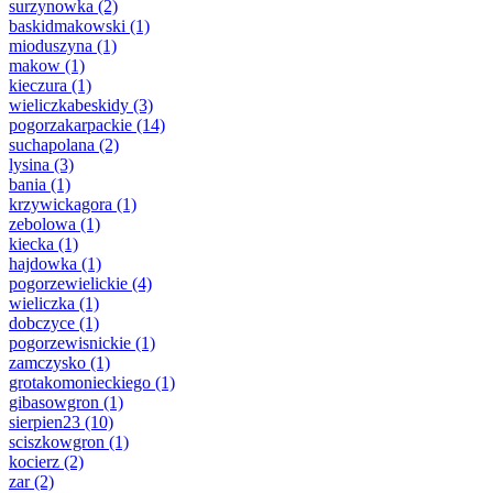
surzynowka
(2)
baskidmakowski
(1)
mioduszyna
(1)
makow
(1)
kieczura
(1)
wieliczkabeskidy
(3)
pogorzakarpackie
(14)
suchapolana
(2)
lysina
(3)
bania
(1)
krzywickagora
(1)
zebolowa
(1)
kiecka
(1)
hajdowka
(1)
pogorzewielickie
(4)
wieliczka
(1)
dobczyce
(1)
pogorzewisnickie
(1)
zamczysko
(1)
grotakomonieckiego
(1)
gibasowgron
(1)
sierpien23
(10)
sciszkowgron
(1)
kocierz
(2)
zar
(2)