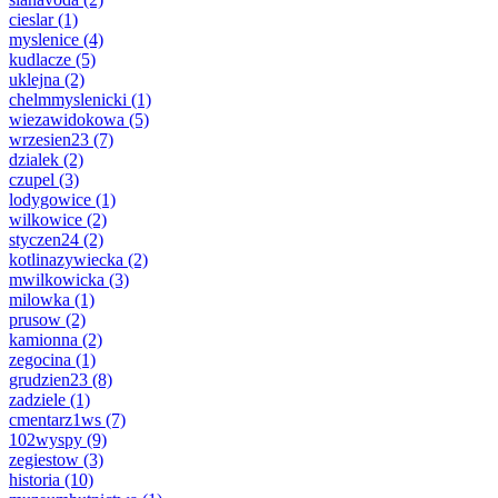
cieslar
(1)
myslenice
(4)
kudlacze
(5)
uklejna
(2)
chelmmyslenicki
(1)
wiezawidokowa
(5)
wrzesien23
(7)
dzialek
(2)
czupel
(3)
lodygowice
(1)
wilkowice
(2)
styczen24
(2)
kotlinazywiecka
(2)
mwilkowicka
(3)
milowka
(1)
prusow
(2)
kamionna
(2)
zegocina
(1)
grudzien23
(8)
zadziele
(1)
cmentarz1ws
(7)
102wyspy
(9)
zegiestow
(3)
historia
(10)