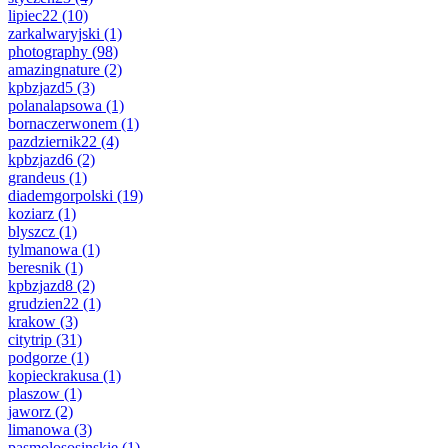
lipiec22
(10)
zarkalwaryjski
(1)
photography
(98)
amazingnature
(2)
kpbzjazd5
(3)
polanalapsowa
(1)
bornaczerwonem
(1)
pazdziernik22
(4)
kpbzjazd6
(2)
grandeus
(1)
diademgorpolski
(19)
koziarz
(1)
blyszcz
(1)
tylmanowa
(1)
beresnik
(1)
kpbzjazd8
(2)
grudzien22
(1)
krakow
(3)
citytrip
(31)
podgorze
(1)
kopieckrakusa
(1)
plaszow
(1)
jaworz
(2)
limanowa
(3)
pasmolososinskie
(1)