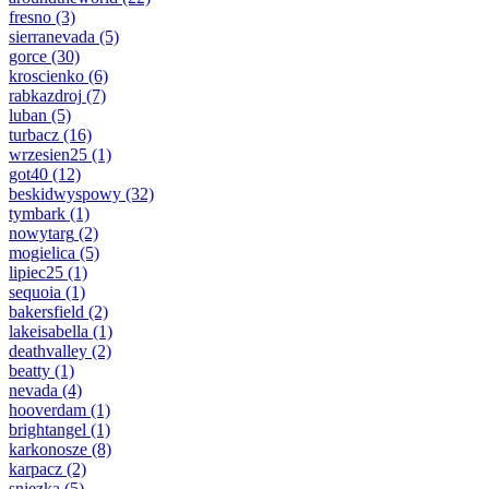
fresno
(3)
sierranevada
(5)
gorce
(30)
kroscienko
(6)
rabkazdroj
(7)
luban
(5)
turbacz
(16)
wrzesien25
(1)
got40
(12)
beskidwyspowy
(32)
tymbark
(1)
nowytarg
(2)
mogielica
(5)
lipiec25
(1)
sequoia
(1)
bakersfield
(2)
lakeisabella
(1)
deathvalley
(2)
beatty
(1)
nevada
(4)
hooverdam
(1)
brightangel
(1)
karkonosze
(8)
karpacz
(2)
sniezka
(5)