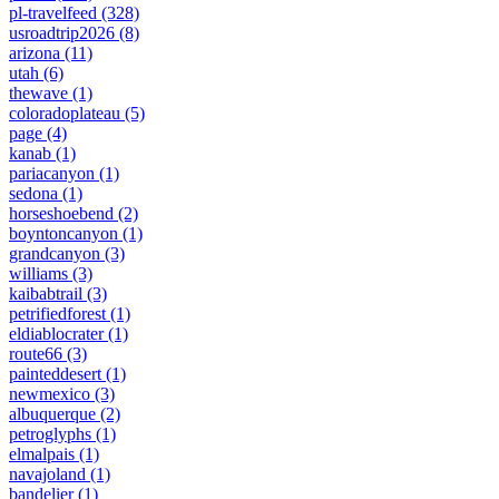
pl-travelfeed
(328)
usroadtrip2026
(8)
arizona
(11)
utah
(6)
thewave
(1)
coloradoplateau
(5)
page
(4)
kanab
(1)
pariacanyon
(1)
sedona
(1)
horseshoebend
(2)
boyntoncanyon
(1)
grandcanyon
(3)
williams
(3)
kaibabtrail
(3)
petrifiedforest
(1)
eldiablocrater
(1)
route66
(3)
painteddesert
(1)
newmexico
(3)
albuquerque
(2)
petroglyphs
(1)
elmalpais
(1)
navajoland
(1)
bandelier
(1)