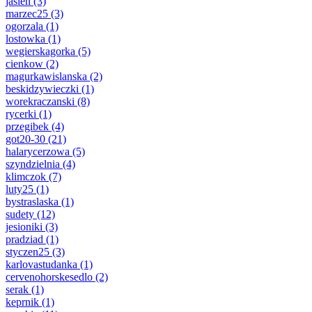
jasien
(3)
marzec25
(3)
ogorzala
(1)
lostowka
(1)
wegierskagorka
(5)
cienkow
(2)
magurkawislanska
(2)
beskidzywieczki
(1)
worekraczanski
(8)
rycerki
(1)
przegibek
(4)
got20-30
(21)
halarycerzowa
(5)
szyndzielnia
(4)
klimczok
(7)
luty25
(1)
bystraslaska
(1)
sudety
(12)
jesioniki
(3)
pradziad
(1)
styczen25
(3)
karlovastudanka
(1)
cervenohorskesedlo
(2)
serak
(1)
keprnik
(1)