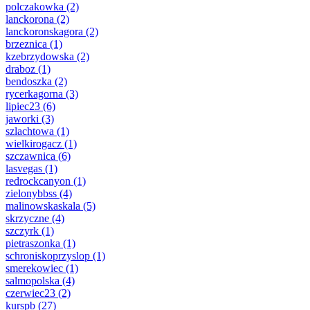
polczakowka
(2)
lanckorona
(2)
lanckoronskagora
(2)
brzeznica
(1)
kzebrzydowska
(2)
draboz
(1)
bendoszka
(2)
rycerkagorna
(3)
lipiec23
(6)
jaworki
(3)
szlachtowa
(1)
wielkirogacz
(1)
szczawnica
(6)
lasvegas
(1)
redrockcanyon
(1)
zielonybbss
(4)
malinowskaskala
(5)
skrzyczne
(4)
szczyrk
(1)
pietraszonka
(1)
schroniskoprzyslop
(1)
smerekowiec
(1)
salmopolska
(4)
czerwiec23
(2)
kurspb
(27)