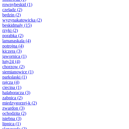
rownybeskid
(1)
czeladz
(2)
bedzin
(2)
wyzynakatowicka
(2)
beskidmaly
(15)
rzyki
(2)
porabka
(2)
lamanaskala
(4)
potrojna
(4)
kiczera
(3)
jawornica
(1)
luty24
(4)
chorzow
(2)
siemianowice
(1)
parkslaski
(1)
rajcza
(4)
ciecina
(1)
halaboracza
(3)
zabnica
(2)
miedzygorzej-k
(2)
zwardon
(3)
ochodzita
(2)
istebna
(3)
lipnica
(1)
slanavoda
(2)