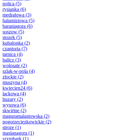
polica
(5)
rysianka
(6)
medralowa
(3)
halamiziowa
(5)
baraniagora
(6)
soszow
(5)
stozek
(5)
kubalonka
(2)
czantoria
(7)
tarnica
(4)
halicz
(3)
wolosate
(2)
szlak-w-pola
(4)
zlockie
(2)
muszyna
(4)
kwiecien24
(6)
lackowa
(4)
huzary
(2)
wysowa
(6)
skwirtne
(2)
maguramalastowska
(2)
pogorzeciezkowickie
(2)
stroze
(1)
maslanagora
(1)
szymbark
(1)