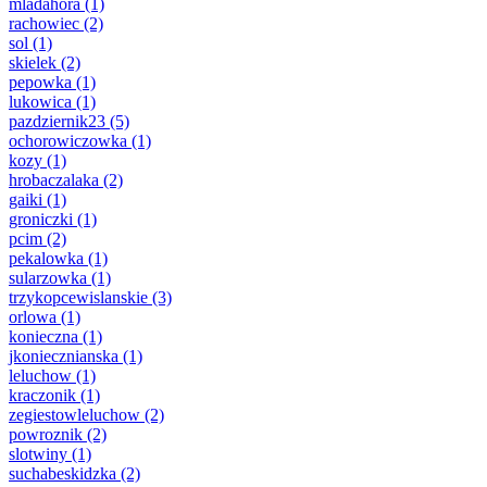
mladahora
(1)
rachowiec
(2)
sol
(1)
skielek
(2)
pepowka
(1)
lukowica
(1)
pazdziernik23
(5)
ochorowiczowka
(1)
kozy
(1)
hrobaczalaka
(2)
gaiki
(1)
groniczki
(1)
pcim
(2)
pekalowka
(1)
sularzowka
(1)
trzykopcewislanskie
(3)
orlowa
(1)
konieczna
(1)
jkoniecznianska
(1)
leluchow
(1)
kraczonik
(1)
zegiestowleluchow
(2)
powroznik
(2)
slotwiny
(1)
suchabeskidzka
(2)