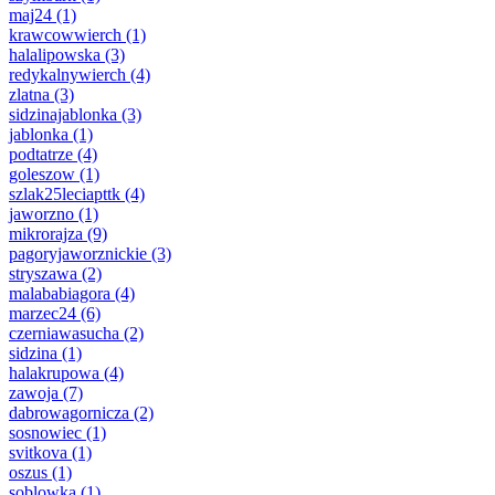
maj24
(1)
krawcowwierch
(1)
halalipowska
(3)
redykalnywierch
(4)
zlatna
(3)
sidzinajablonka
(3)
jablonka
(1)
podtatrze
(4)
goleszow
(1)
szlak25leciapttk
(4)
jaworzno
(1)
mikrorajza
(9)
pagoryjaworznickie
(3)
stryszawa
(2)
malababiagora
(4)
marzec24
(6)
czerniawasucha
(2)
sidzina
(1)
halakrupowa
(4)
zawoja
(7)
dabrowagornicza
(2)
sosnowiec
(1)
svitkova
(1)
oszus
(1)
soblowka
(1)