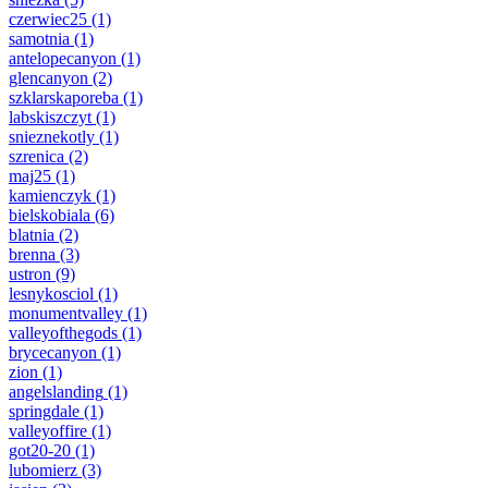
czerwiec25
(1)
samotnia
(1)
antelopecanyon
(1)
glencanyon
(2)
szklarskaporeba
(1)
labskiszczyt
(1)
snieznekotly
(1)
szrenica
(2)
maj25
(1)
kamienczyk
(1)
bielskobiala
(6)
blatnia
(2)
brenna
(3)
ustron
(9)
lesnykosciol
(1)
monumentvalley
(1)
valleyofthegods
(1)
brycecanyon
(1)
zion
(1)
angelslanding
(1)
springdale
(1)
valleyoffire
(1)
got20-20
(1)
lubomierz
(3)