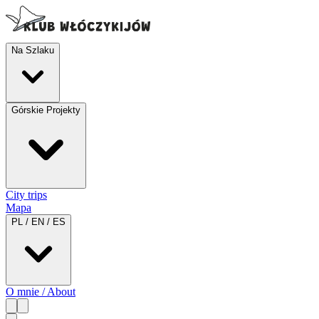
Na Szlaku
Górskie Projekty
City trips
Mapa
PL / EN / ES
O mnie / About