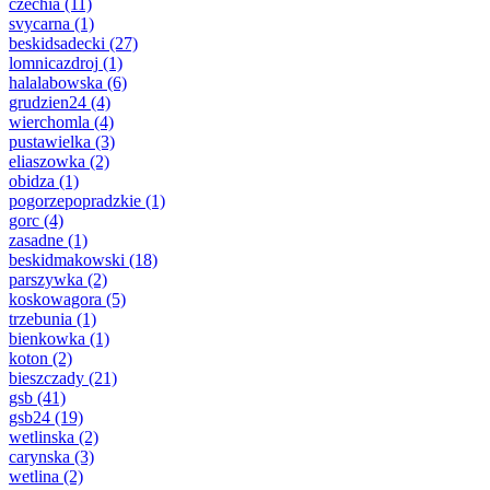
czechia
(11)
svycarna
(1)
beskidsadecki
(27)
lomnicazdroj
(1)
halalabowska
(6)
grudzien24
(4)
wierchomla
(4)
pustawielka
(3)
eliaszowka
(2)
obidza
(1)
pogorzepopradzkie
(1)
gorc
(4)
zasadne
(1)
beskidmakowski
(18)
parszywka
(2)
koskowagora
(5)
trzebunia
(1)
bienkowka
(1)
koton
(2)
bieszczady
(21)
gsb
(41)
gsb24
(19)
wetlinska
(2)
carynska
(3)
wetlina
(2)