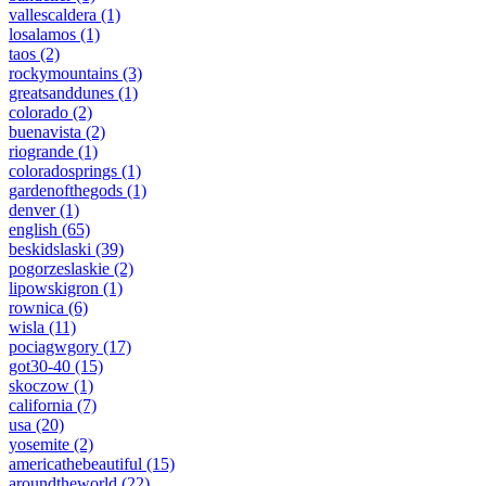
vallescaldera
(1)
losalamos
(1)
taos
(2)
rockymountains
(3)
greatsanddunes
(1)
colorado
(2)
buenavista
(2)
riogrande
(1)
coloradosprings
(1)
gardenofthegods
(1)
denver
(1)
english
(65)
beskidslaski
(39)
pogorzeslaskie
(2)
lipowskigron
(1)
rownica
(6)
wisla
(11)
pociagwgory
(17)
got30-40
(15)
skoczow
(1)
california
(7)
usa
(20)
yosemite
(2)
americathebeautiful
(15)
aroundtheworld
(22)