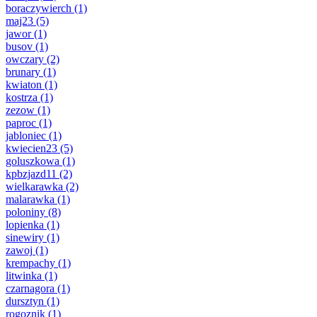
boraczywierch
(1)
maj23
(5)
jawor
(1)
busov
(1)
owczary
(2)
brunary
(1)
kwiaton
(1)
kostrza
(1)
zezow
(1)
paproc
(1)
jabloniec
(1)
kwiecien23
(5)
goluszkowa
(1)
kpbzjazd11
(2)
wielkarawka
(2)
malarawka
(1)
poloniny
(8)
lopienka
(1)
sinewiry
(1)
zawoj
(1)
krempachy
(1)
litwinka
(1)
czarnagora
(1)
dursztyn
(1)
rogoznik
(1)