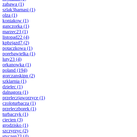
zabawa
(1)
szlak3harnasi
(1)
olza
(1)
koniakow
(1)
ganczorka
(1)
marzec23
(1)
listopad22
(4)
kpbzjazd7
(2)
potaczkowa
(1)
porebawielka
(1)
luty23
(4)
orkanowka
(1)
poland
(194)
gorczanskipn
(2)
szklarnia
(1)
dzielec
(1)
dalnagora
(1)
przeleczjaworzyce
(1)
czoloturbacza
(1)
przeleczborek
(1)
turbaczyk
(1)
ciecien
(3)
grodzisko
(1)
szczyrzyc
(2)
styczen23
(4)