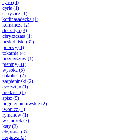
rytro
(4)
cyrla
(1)
starysacz
(1)
kotlinasadecka
(1)
komancza
(2)
duszatyn
(3)
chryszczata
(1)
beskidniski
(32)
pulawy
(1)
tokarnia
(4)
przybyszow
(1)
pieniny
(11)
wysoka
(5)
sokolica
(2)
zarpieninski
(2)
czorsztyn
(1)
niedzica
(1)
spisz
(5)
pogorzebukowskie
(2)
iwonicz
(1)
rymanow
(1)
wisloczek
(3)
katy
(2)
chyrowa
(3)
cergowa
(2)