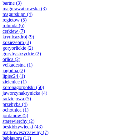
bartne
(3)
magurawatkowska
(3)
magurskipn
(4)
regietow
(5)
rotunda
(6)
cerkiew
(7)
krynicazdroj
(9)
koziezebro
(3)
goryorlickie
(2)
gorybystrzyckie
(2)
orlica
(2)
velkadestna
(1)
jagodna
(2)
lipiec24
(1)
zieleniec
(1)
koronagorpolski
(50)
jaworzynakrynicka
(4)
radziejowa
(5)
przehyba
(4)
ochotnica
(1)
jordanow
(5)
starewierchy
(2)
beskidzywiecki
(43)
markoweszczawiny
(7)
babiagora
(11)