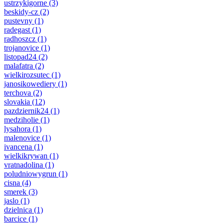
ustrzykigorne
(3)
beskidy-cz
(2)
pustevny
(1)
radegast
(1)
radhoszcz
(1)
trojanovice
(1)
listopad24
(2)
malafatra
(2)
wielkirozsutec
(1)
janosikowediery
(1)
terchova
(2)
slovakia
(12)
pazdziernik24
(1)
medziholie
(1)
lysahora
(1)
malenovice
(1)
ivancena
(1)
wielkikrywan
(1)
vratnadolina
(1)
poludniowygrun
(1)
cisna
(4)
smerek
(3)
jaslo
(1)
dzielnica
(1)
barcice
(1)