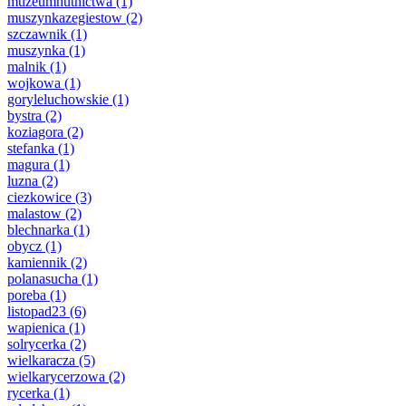
muzeumhutnictwa
(1)
muszynkazegiestow
(2)
szczawnik
(1)
muszynka
(1)
malnik
(1)
wojkowa
(1)
goryleluchowskie
(1)
bystra
(2)
koziagora
(2)
stefanka
(1)
magura
(1)
luzna
(2)
ciezkowice
(3)
malastow
(2)
blechnarka
(1)
obycz
(1)
kamiennik
(2)
polanasucha
(1)
poreba
(1)
listopad23
(6)
wapienica
(1)
solrycerka
(2)
wielkaracza
(5)
wielkarycerzowa
(2)
rycerka
(1)