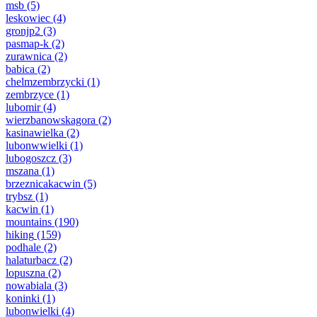
msb
(5)
leskowiec
(4)
gronjp2
(3)
pasmap-k
(2)
zurawnica
(2)
babica
(2)
chelmzembrzycki
(1)
zembrzyce
(1)
lubomir
(4)
wierzbanowskagora
(2)
kasinawielka
(2)
lubonwwielki
(1)
lubogoszcz
(3)
mszana
(1)
brzeznicakacwin
(5)
trybsz
(1)
kacwin
(1)
mountains
(190)
hiking
(159)
podhale
(2)
halaturbacz
(2)
lopuszna
(2)
nowabiala
(3)
koninki
(1)
lubonwielki
(4)