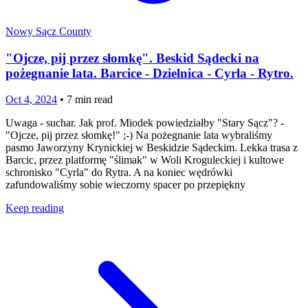
Nowy Sącz County
"Ojcze, pij przez słomkę". Beskid Sądecki na
pożegnanie lata. Barcice - Dzielnica - Cyrla - Rytro.
Oct 4, 2024
•
7
min read
Uwaga - suchar. Jak prof. Miodek powiedziałby "Stary Sącz"? -
"Ojcze, pij przez słomkę!" ;-) Na pożegnanie lata wybraliśmy
pasmo Jaworzyny Krynickiej w Beskidzie Sądeckim. Lekka trasa z
Barcic, przez platformę "ślimak" w Woli Kroguleckiej i kultowe
schronisko "Cyrla" do Rytra. A na koniec wędrówki
zafundowaliśmy sobie wieczorny spacer po przepiękny
Keep reading