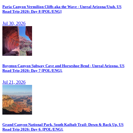
Paria Canyon Vermilion Cliffs aka the Wave - Unreal Arizona/Utah. US
Road Trip 2026: Day 8 [POL/ENG]
Jul 30, 2026
Boynton Canyon Subway Cave and Horseshoe Bend - Unreal Arizona. US
Road Trip 2026: Day 7 [POL/ENG].
Jul 21, 2026
Grand Canyon National Park. South Kaibab Trail: Down & Back Up. US
Road Trip 2026: Day 6. [POL/ENG].