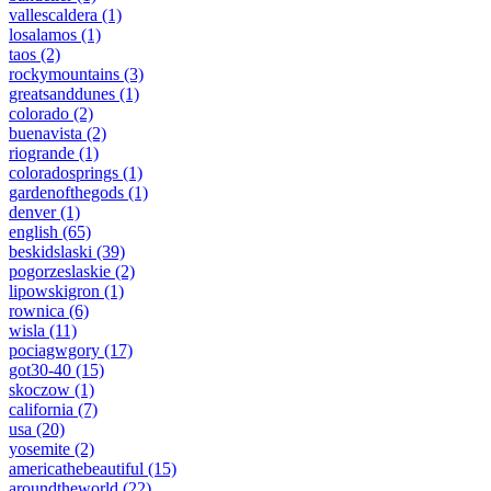
vallescaldera
(1)
losalamos
(1)
taos
(2)
rockymountains
(3)
greatsanddunes
(1)
colorado
(2)
buenavista
(2)
riogrande
(1)
coloradosprings
(1)
gardenofthegods
(1)
denver
(1)
english
(65)
beskidslaski
(39)
pogorzeslaskie
(2)
lipowskigron
(1)
rownica
(6)
wisla
(11)
pociagwgory
(17)
got30-40
(15)
skoczow
(1)
california
(7)
usa
(20)
yosemite
(2)
americathebeautiful
(15)
aroundtheworld
(22)