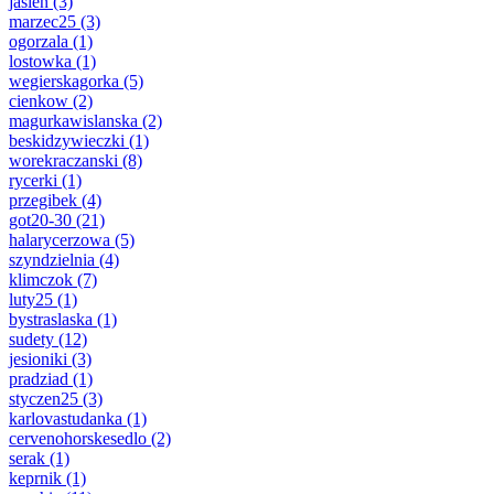
jasien
(3)
marzec25
(3)
ogorzala
(1)
lostowka
(1)
wegierskagorka
(5)
cienkow
(2)
magurkawislanska
(2)
beskidzywieczki
(1)
worekraczanski
(8)
rycerki
(1)
przegibek
(4)
got20-30
(21)
halarycerzowa
(5)
szyndzielnia
(4)
klimczok
(7)
luty25
(1)
bystraslaska
(1)
sudety
(12)
jesioniki
(3)
pradziad
(1)
styczen25
(3)
karlovastudanka
(1)
cervenohorskesedlo
(2)
serak
(1)
keprnik
(1)