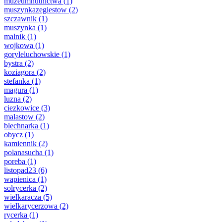
muzeumhutnictwa
(1)
muszynkazegiestow
(2)
szczawnik
(1)
muszynka
(1)
malnik
(1)
wojkowa
(1)
goryleluchowskie
(1)
bystra
(2)
koziagora
(2)
stefanka
(1)
magura
(1)
luzna
(2)
ciezkowice
(3)
malastow
(2)
blechnarka
(1)
obycz
(1)
kamiennik
(2)
polanasucha
(1)
poreba
(1)
listopad23
(6)
wapienica
(1)
solrycerka
(2)
wielkaracza
(5)
wielkarycerzowa
(2)
rycerka
(1)