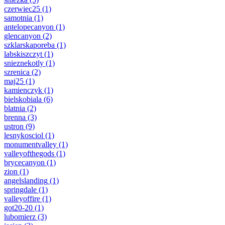
czerwiec25
(1)
samotnia
(1)
antelopecanyon
(1)
glencanyon
(2)
szklarskaporeba
(1)
labskiszczyt
(1)
snieznekotly
(1)
szrenica
(2)
maj25
(1)
kamienczyk
(1)
bielskobiala
(6)
blatnia
(2)
brenna
(3)
ustron
(9)
lesnykosciol
(1)
monumentvalley
(1)
valleyofthegods
(1)
brycecanyon
(1)
zion
(1)
angelslanding
(1)
springdale
(1)
valleyoffire
(1)
got20-20
(1)
lubomierz
(3)