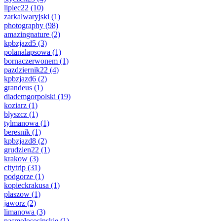
lipiec22
(10)
zarkalwaryjski
(1)
photography
(98)
amazingnature
(2)
kpbzjazd5
(3)
polanalapsowa
(1)
bornaczerwonem
(1)
pazdziernik22
(4)
kpbzjazd6
(2)
grandeus
(1)
diademgorpolski
(19)
koziarz
(1)
blyszcz
(1)
tylmanowa
(1)
beresnik
(1)
kpbzjazd8
(2)
grudzien22
(1)
krakow
(3)
citytrip
(31)
podgorze
(1)
kopieckrakusa
(1)
plaszow
(1)
jaworz
(2)
limanowa
(3)
pasmolososinskie
(1)