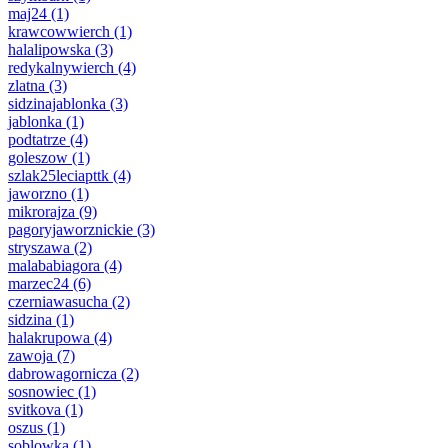
maj24
(1)
krawcowwierch
(1)
halalipowska
(3)
redykalnywierch
(4)
zlatna
(3)
sidzinajablonka
(3)
jablonka
(1)
podtatrze
(4)
goleszow
(1)
szlak25leciapttk
(4)
jaworzno
(1)
mikrorajza
(9)
pagoryjaworznickie
(3)
stryszawa
(2)
malababiagora
(4)
marzec24
(6)
czerniawasucha
(2)
sidzina
(1)
halakrupowa
(4)
zawoja
(7)
dabrowagornicza
(2)
sosnowiec
(1)
svitkova
(1)
oszus
(1)
soblowka
(1)