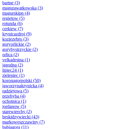
bartne
(3)
magurawatkowska
(3)
magurskipn
(4)
regietow
(5)
rotunda
(6)
cerkiew
(7)
krynicazdroj
(9)
koziezebro
(3)
goryorlickie
(2)
gorybystrzyckie
(2)
orlica
(2)
velkadestna
(1)
jagodna
(2)
lipiec24
(1)
zieleniec
(1)
koronagorpolski
(50)
jaworzynakrynicka
(4)
radziejowa
(5)
przehyba
(4)
ochotnica
(1)
jordanow
(5)
starewierchy
(2)
beskidzywiecki
(43)
markoweszczawiny
(7)
babiagora
(11)