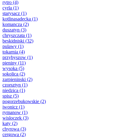
rytro
(4)
cyrla
(1)
starysacz
(1)
kotlinasadecka
(1)
komancza
(2)
duszatyn
(3)
chryszczata
(1)
beskidniski
(32)
pulawy
(1)
tokarnia
(4)
przybyszow
(1)
pieniny
(11)
wysoka
(5)
sokolica
(2)
zarpieninski
(2)
czorsztyn
(1)
niedzica
(1)
spisz
(5)
pogorzebukowskie
(2)
iwonicz
(1)
rymanow
(1)
wisloczek
(3)
katy
(2)
chyrowa
(3)
cergowa
(2)