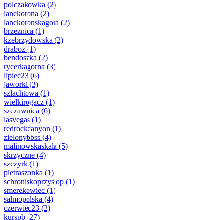
polczakowka
(2)
lanckorona
(2)
lanckoronskagora
(2)
brzeznica
(1)
kzebrzydowska
(2)
draboz
(1)
bendoszka
(2)
rycerkagorna
(3)
lipiec23
(6)
jaworki
(3)
szlachtowa
(1)
wielkirogacz
(1)
szczawnica
(6)
lasvegas
(1)
redrockcanyon
(1)
zielonybbss
(4)
malinowskaskala
(5)
skrzyczne
(4)
szczyrk
(1)
pietraszonka
(1)
schroniskoprzyslop
(1)
smerekowiec
(1)
salmopolska
(4)
czerwiec23
(2)
kurspb
(27)