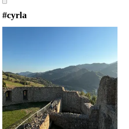
#
cyrla