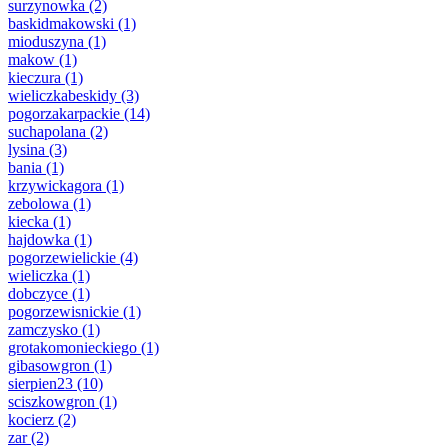
surzynowka
(2)
baskidmakowski
(1)
mioduszyna
(1)
makow
(1)
kieczura
(1)
wieliczkabeskidy
(3)
pogorzakarpackie
(14)
suchapolana
(2)
lysina
(3)
bania
(1)
krzywickagora
(1)
zebolowa
(1)
kiecka
(1)
hajdowka
(1)
pogorzewielickie
(4)
wieliczka
(1)
dobczyce
(1)
pogorzewisnickie
(1)
zamczysko
(1)
grotakomonieckiego
(1)
gibasowgron
(1)
sierpien23
(10)
sciszkowgron
(1)
kocierz
(2)
zar
(2)