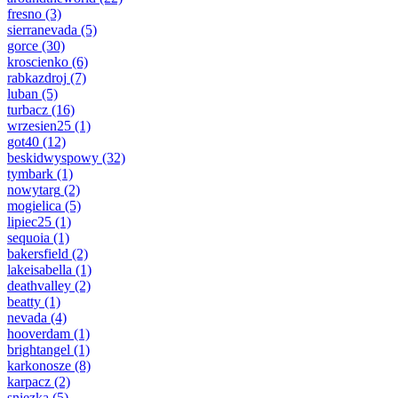
fresno
(3)
sierranevada
(5)
gorce
(30)
kroscienko
(6)
rabkazdroj
(7)
luban
(5)
turbacz
(16)
wrzesien25
(1)
got40
(12)
beskidwyspowy
(32)
tymbark
(1)
nowytarg
(2)
mogielica
(5)
lipiec25
(1)
sequoia
(1)
bakersfield
(2)
lakeisabella
(1)
deathvalley
(2)
beatty
(1)
nevada
(4)
hooverdam
(1)
brightangel
(1)
karkonosze
(8)
karpacz
(2)
sniezka
(5)