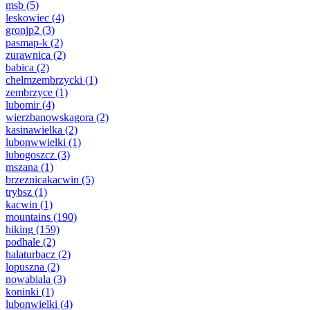
msb
(5)
leskowiec
(4)
gronjp2
(3)
pasmap-k
(2)
zurawnica
(2)
babica
(2)
chelmzembrzycki
(1)
zembrzyce
(1)
lubomir
(4)
wierzbanowskagora
(2)
kasinawielka
(2)
lubonwwielki
(1)
lubogoszcz
(3)
mszana
(1)
brzeznicakacwin
(5)
trybsz
(1)
kacwin
(1)
mountains
(190)
hiking
(159)
podhale
(2)
halaturbacz
(2)
lopuszna
(2)
nowabiala
(3)
koninki
(1)
lubonwielki
(4)