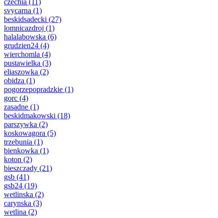
czechia
(11)
svycarna
(1)
beskidsadecki
(27)
lomnicazdroj
(1)
halalabowska
(6)
grudzien24
(4)
wierchomla
(4)
pustawielka
(3)
eliaszowka
(2)
obidza
(1)
pogorzepopradzkie
(1)
gorc
(4)
zasadne
(1)
beskidmakowski
(18)
parszywka
(2)
koskowagora
(5)
trzebunia
(1)
bienkowka
(1)
koton
(2)
bieszczady
(21)
gsb
(41)
gsb24
(19)
wetlinska
(2)
carynska
(3)
wetlina
(2)