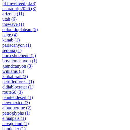
pl-travelfeed
(328)
usroadtrip2026
(8)
arizona
(11)
utah
(6)
thewave
(1)
coloradoplateau
(5)
page
(4)
kanab
(1)
pariacanyon
(1)
sedona
(1)
horseshoebend
(2)
boyntoncanyon
(1)
grandcanyon
(3)
williams
(3)
kaibabtrail
(3)
petrifiedforest
(1)
eldiablocrater
(1)
route66
(3)
painteddesert
(1)
newmexico
(3)
albuquerque
(2)
petroglyphs
(1)
elmalpais
(1)
navajoland
(1)
bandelier
(1)