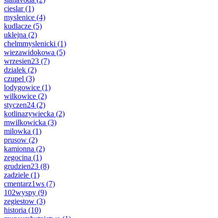
cieslar
(1)
myslenice
(4)
kudlacze
(5)
uklejna
(2)
chelmmyslenicki
(1)
wiezawidokowa
(5)
wrzesien23
(7)
dzialek
(2)
czupel
(3)
lodygowice
(1)
wilkowice
(2)
styczen24
(2)
kotlinazywiecka
(2)
mwilkowicka
(3)
milowka
(1)
prusow
(2)
kamionna
(2)
zegocina
(1)
grudzien23
(8)
zadziele
(1)
cmentarz1ws
(7)
102wyspy
(9)
zegiestow
(3)
historia
(10)