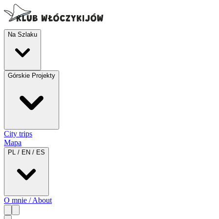
Na Szlaku
Górskie Projekty
City trips
Mapa
PL / EN / ES
O mnie / About