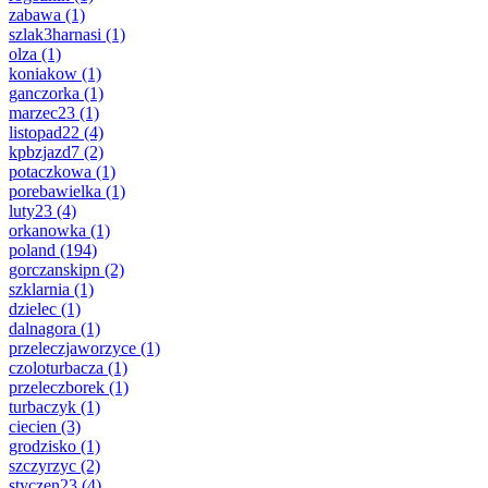
zabawa
(1)
szlak3harnasi
(1)
olza
(1)
koniakow
(1)
ganczorka
(1)
marzec23
(1)
listopad22
(4)
kpbzjazd7
(2)
potaczkowa
(1)
porebawielka
(1)
luty23
(4)
orkanowka
(1)
poland
(194)
gorczanskipn
(2)
szklarnia
(1)
dzielec
(1)
dalnagora
(1)
przeleczjaworzyce
(1)
czoloturbacza
(1)
przeleczborek
(1)
turbaczyk
(1)
ciecien
(3)
grodzisko
(1)
szczyrzyc
(2)
styczen23
(4)