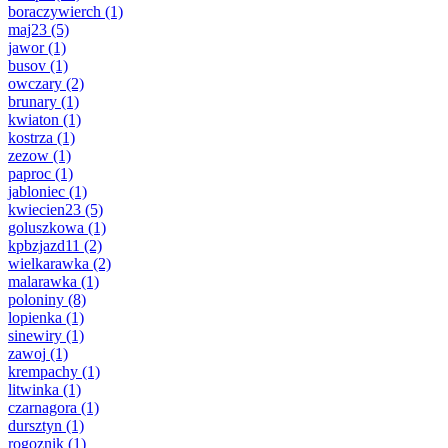
boraczywierch
(1)
maj23
(5)
jawor
(1)
busov
(1)
owczary
(2)
brunary
(1)
kwiaton
(1)
kostrza
(1)
zezow
(1)
paproc
(1)
jabloniec
(1)
kwiecien23
(5)
goluszkowa
(1)
kpbzjazd11
(2)
wielkarawka
(2)
malarawka
(1)
poloniny
(8)
lopienka
(1)
sinewiry
(1)
zawoj
(1)
krempachy
(1)
litwinka
(1)
czarnagora
(1)
dursztyn
(1)
rogoznik
(1)