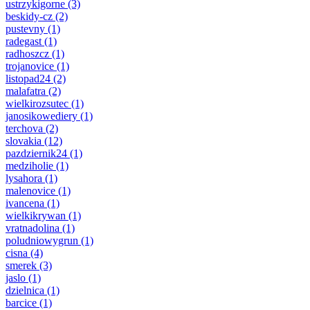
ustrzykigorne
(3)
beskidy-cz
(2)
pustevny
(1)
radegast
(1)
radhoszcz
(1)
trojanovice
(1)
listopad24
(2)
malafatra
(2)
wielkirozsutec
(1)
janosikowediery
(1)
terchova
(2)
slovakia
(12)
pazdziernik24
(1)
medziholie
(1)
lysahora
(1)
malenovice
(1)
ivancena
(1)
wielkikrywan
(1)
vratnadolina
(1)
poludniowygrun
(1)
cisna
(4)
smerek
(3)
jaslo
(1)
dzielnica
(1)
barcice
(1)