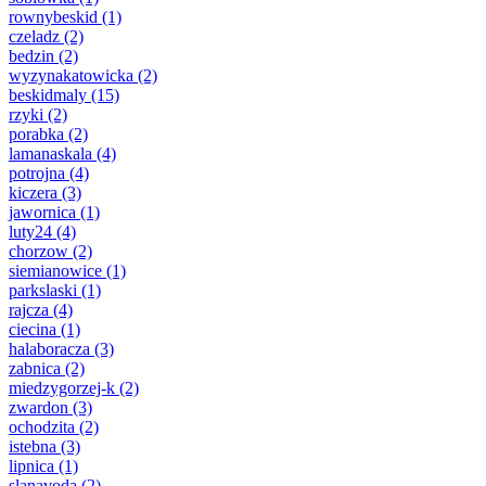
rownybeskid
(1)
czeladz
(2)
bedzin
(2)
wyzynakatowicka
(2)
beskidmaly
(15)
rzyki
(2)
porabka
(2)
lamanaskala
(4)
potrojna
(4)
kiczera
(3)
jawornica
(1)
luty24
(4)
chorzow
(2)
siemianowice
(1)
parkslaski
(1)
rajcza
(4)
ciecina
(1)
halaboracza
(3)
zabnica
(2)
miedzygorzej-k
(2)
zwardon
(3)
ochodzita
(2)
istebna
(3)
lipnica
(1)
slanavoda
(2)