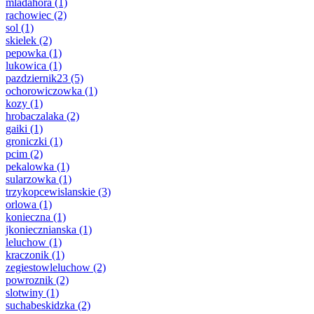
mladahora
(1)
rachowiec
(2)
sol
(1)
skielek
(2)
pepowka
(1)
lukowica
(1)
pazdziernik23
(5)
ochorowiczowka
(1)
kozy
(1)
hrobaczalaka
(2)
gaiki
(1)
groniczki
(1)
pcim
(2)
pekalowka
(1)
sularzowka
(1)
trzykopcewislanskie
(3)
orlowa
(1)
konieczna
(1)
jkoniecznianska
(1)
leluchow
(1)
kraczonik
(1)
zegiestowleluchow
(2)
powroznik
(2)
slotwiny
(1)
suchabeskidzka
(2)