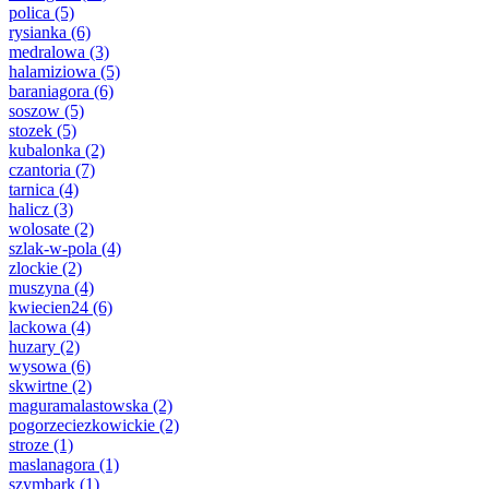
polica
(5)
rysianka
(6)
medralowa
(3)
halamiziowa
(5)
baraniagora
(6)
soszow
(5)
stozek
(5)
kubalonka
(2)
czantoria
(7)
tarnica
(4)
halicz
(3)
wolosate
(2)
szlak-w-pola
(4)
zlockie
(2)
muszyna
(4)
kwiecien24
(6)
lackowa
(4)
huzary
(2)
wysowa
(6)
skwirtne
(2)
maguramalastowska
(2)
pogorzeciezkowickie
(2)
stroze
(1)
maslanagora
(1)
szymbark
(1)