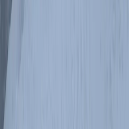
Na ratrakowanym szlaku w śnieżycy
#
polish
#
pl-travelfeed