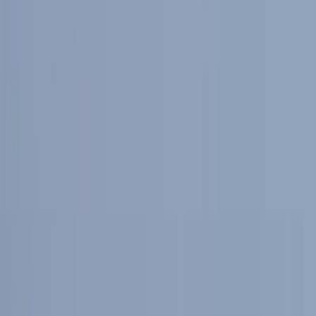
Pierwsza i ostatnia godzina wędrówki -
ratrakowany szlak.
Plan
Wysoki Jesionik
jest mocno zagospodarowany turystycznie. Gęsta
sieć szlaków i sporo schronisk sprawiają, że łatwo jest planować
trasy, nawet na krótkie zimowe dni. Wyjazd "
zimowy weekend w
Jesionikach
" za bazę miał położone w sercu pasma "
Apartmány
Červenohorské sedlo
". Drugiego dnia, z uwagi na niekorzystne
prognozy, wybrałem trasę do schroniska na
Šeráku
i bezpieczny
powrót tym samym szlakiem.