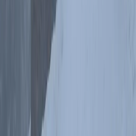
Rozejście szlaków pod Czerwoną Górą
Zimowy weekend w Jesionikach. Dzień 2 -
Podsumowanie
Poprzedni
Švýcárna
dzień
Data
05.01.2025
przejścia
Dystans
18,4km
Suma
769m
podejść
Czas
7h
(
wliczając postoje
)
przejścia
Punkty
25
(
trasa bardzo
łatwa
)
GOT
Najwyższy
Keprnik
(
1415m n.p.m.
)
punkt