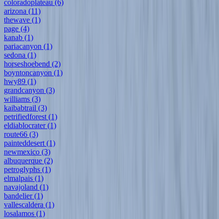
coloradoplateau
(6)
arizona
(11)
thewave
(1)
page
(4)
kanab
(1)
pariacanyon
(1)
sedona
(1)
horseshoebend
(2)
boyntoncanyon
(1)
hwy89
(1)
grandcanyon
(3)
williams
(3)
kaibabtrail
(3)
petrifiedforest
(1)
eldiablocrater
(1)
route66
(3)
painteddesert
(1)
newmexico
(3)
albuquerque
(2)
petroglyphs
(1)
elmalpais
(1)
navajoland
(1)
bandelier
(1)
vallescaldera
(1)
losalamos
(1)