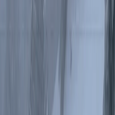
Schronisko na Šeráku, 1323m n.p.m.
To stare schronisko, powstało w 1888r staraniem prężnie wtedy
działającej w Jesionikach organizacji
MSSGV
(
niem. Mährisch-
Schlesischer Sudetengebirgsverein; cz.Moravsko-slezský sudetský
horský spolek
). Teren pod schronisko przekazał biskup wrocławski,
Georg Kopp
. Budynek pierwotnie nazwano
Georgschutzhaus
, a
później pojawiła się czeska nazwa
Chata Jiřího
(Gerog to Jerzy -
po czesku
Jiří).