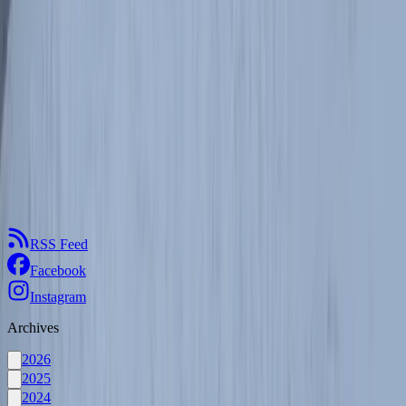
#
sudety
#
jesioniki
#
cervenohorskesedlo
#
serak
#
keprnik
#
styczen25
#
got20-30
Klub Włóczykijów
Góry i ciekawe miejsca
RSS Feed
Facebook
Instagram
Archives
2026
2025
2024