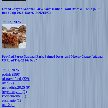
Grand Canyon National Park. South Kaibab Trail: Down & Back Up. US
Road Trip 2026: Day 6. [POL/ENG].
Jul 13, 2026
Petrified Forest National Park, Painted Desert and Meteor Crater, Arizona.
US Road Trip 2026: Day 5.
Jul 1, 2026
polish
(380)
pl-travelfeed
(329)
utah
(7)
usroadtrip2026
(9)
brycecanyon
(2)
kodachrome
(1)
escalante
(1)
ut-12
(1)