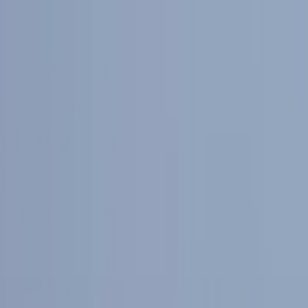
Na Szlaku
Górskie Projekty
City trips
Mapa
PL / EN / ES
O mnie / About