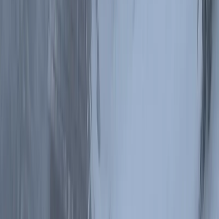
Tablica na schronisku
Po posiłku w schronisku pozostało wrócić do bazy. Tym razem nie
robiliśmy pętli, wracaliśmy po własnych śladach, tą samą trasą. W
warunkach jakie panowały, to najbezpieczniejsza opcja.