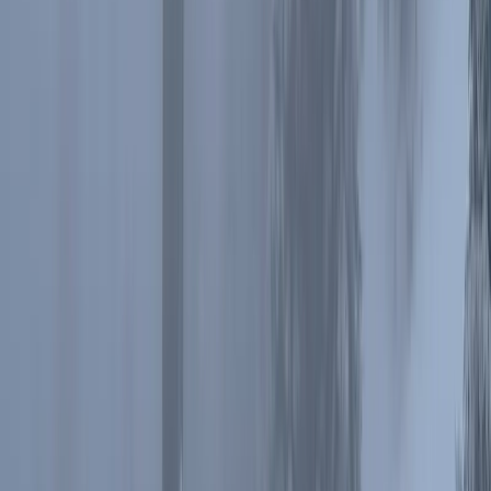
plecy, przy powrocie wiał nam w twarze.