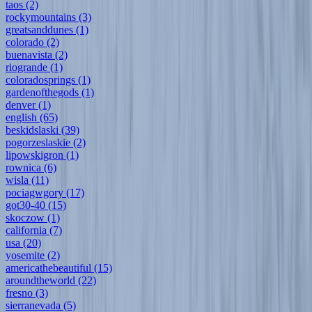
taos
(2)
rockymountains
(3)
greatsanddunes
(1)
colorado
(2)
buenavista
(2)
riogrande
(1)
coloradosprings
(1)
gardenofthegods
(1)
denver
(1)
english
(65)
beskidslaski
(39)
pogorzeslaskie
(2)
lipowskigron
(1)
rownica
(6)
wisla
(11)
pociagwgory
(17)
got30-40
(15)
skoczow
(1)
california
(7)
usa
(20)
yosemite
(2)
americathebeautiful
(15)
aroundtheworld
(22)
fresno
(3)
sierranevada
(5)