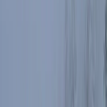
Kapliczka poświęcona "tym co do domu nie
wrócili"
Prawie cały dzień szliśmy we mgle, a wracaliśmy w śnieżycy.
Widokowo więc nie było. Ale dla całej grupy góry to nie tylko
widoki. Celem jest wędrówka, widoki, jeśli są, to bonus. W ciągu
całego dnia, udało mi się zrobić jedno jedyne zdjęcie, na którym
widać cokolwiek dalej niż 20 metrów.