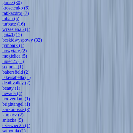
gorce
(30)
kroscienko
(6)
rabkazdroj
(7)
luban
(5)
turbacz
(16)
wrzesien25
(1)
got40
(12)
beskidwyspowy
(32)
tymbark
(1)
nowytarg
(2)
mogielica
(5)
lipiec25
(1)
sequoia
(1)
bakersfield
(2)
lakeisabella
(1)
deathvalley
(2)
beatty
(1)
nevada
(4)
hooverdam
(1)
brightangel
(1)
karkonosze
(8)
karpacz
(2)
sniezka
(5)
czerwiec25
(1)
samotnia
(1)