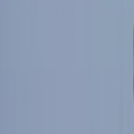
Trasa wycieczki
(18,4km, 769m podejść)
Nieznośna lekkość wędrowania
"
Nieznośna lekkość bytu
" to tytuł czechosłowackiego filmu o życiu
czeskiej emigracji po 1968r. Drugi dzień naszego wyjazdu można
tak nazwać. Miałem spore obawy o szlak z uwagi na duże opady
śniegu. Założyłem sobie, że idziemy maksymalnie do 12:00 i
wracamy, niezależnie czy dojdziemy do schroniska czy nie. Okazało
się jednak, że pierwsze (i ostatnie) 2,5km szlaku były przygotowane
przez ratrak. Dzięki temu zyskaliśmy na czasie i w schronisku
byliśmy 1:30h przed zakładaną godziną!