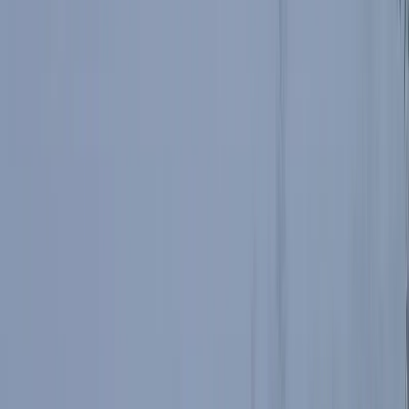
Kapliczka poświęcona "tym co do domu nie
wrócili"
Lepiej planować z zapasem i wrócić bezpiecznie niż iść na ryzyku.
Już na początku szlaku zobaczyliśmy "kapliczkę", która przypomina
turystom, żeby w góry zabrać zdrowy rozsądek. Niektórzy z gór nie
wrócili...