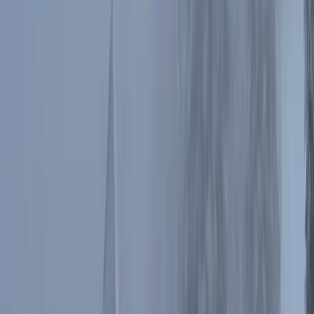
Červena hora i Keprník
Szlak do Chaty Jiřího na
Šeráku
prowadzi głównym grzbietem
Wysokiego Jesionika
. Pierwsze poważne wzniesienie o
nazwie
Červena hora
(
1333m n.p.m.; pol. "Czerwona Góra)
, szlak
obchodzi trawersem. Jest też wersja prowadząca przez szczyt, ale w
śnieżnej zawierusze lepiej nie wychodzić z lasu.