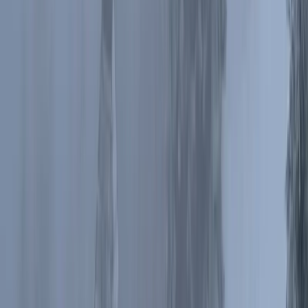
Keprník
(1415m n.p.m.)
Dobrze, że zdecydowana większość szlaku prowadziła w lesie. Przy
takim wietrze trudno byłoby przejść 18km w otwartym terenie.
Chata Jiřího na Šeráku
Szczyt Keprník od schroniska oddziela dość głęboka przełęcz
-
Sedlo pod Keprníkem
(1281m n.p.m.). Zeszliśmy na nią z ulgą
(w lesie nie wieje) i w dobrych nastrojach dotarliśmy do Chaty na