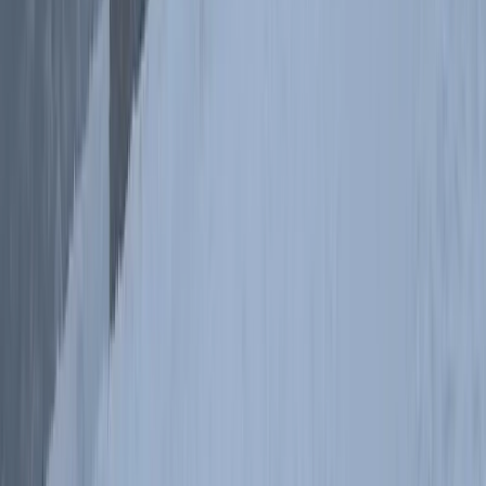
Ciekawe
Červenohorské sedlo
(
komunikacja, baza
miejsca
noclegowa
)
;
Chata Jiřího na
Šeráku
(
schronisko
)
Region
Wielki Jesionik
geograficzny
Nocleg
Apartmány Červenohorské sedlo
Kolejny
Pradziad
dzień