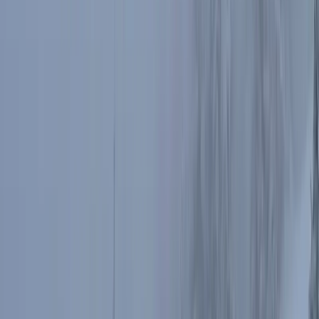
Widok na Klinovec z szlaku na Keprník