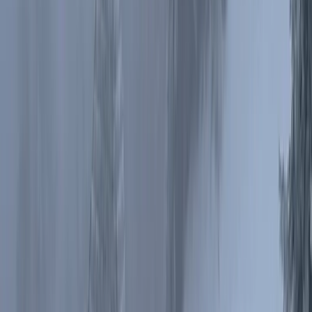
Šeráku
.