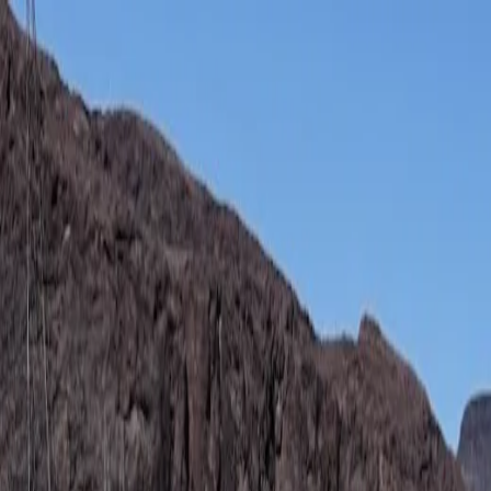
Na Szlaku
Górskie Projekty
City trips
Mapa
PL / EN / ES
O mnie / About