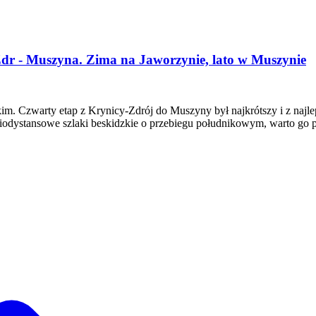
Zdr - Muszyna. Zima na Jaworzynie, lato w Muszynie
im. Czwarty etap z Krynicy-Zdrój do Muszyny był najkrótszy i z najl
niodystansowe szlaki beskidzkie o przebiegu południkowym, warto go p