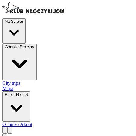
Na Szlaku
Górskie Projekty
City trips
Mapa
PL / EN / ES
O mnie / About